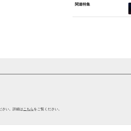
関連特集
ださい。詳細は
こちら
をご覧ください。