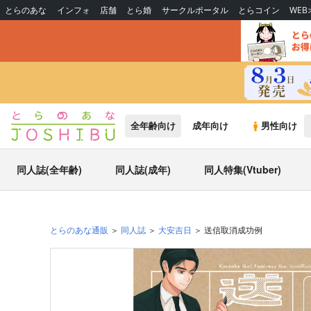
とらのあな
インフォ
店舗
とら婚
サークルポータル
とらコイン
WE
全年齢向け
成年向け
男性向け
同人誌(全年齢)
同人誌(成年)
同人特集(Vtuber)
とらのあな通販
同人誌
大安吉日
送信取消成功例