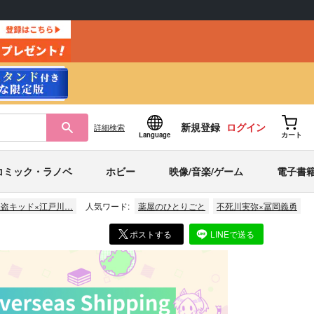
新規登録
ログイン
詳細
検索
Language
カート
コミック・ラノベ
ホビー
映像/音楽/ゲーム
電子書
怪盗キッド×江戸川…
人気ワード:
薬屋のひとりごと
不死川実弥×冨岡義勇
ポストする
LINEで送る