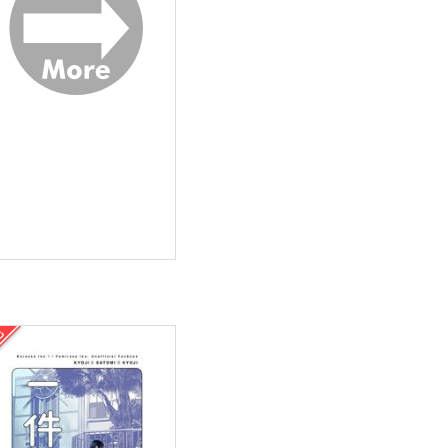
サンプル
作品詳細
サンプル
作品詳細
デ！
きみと、夏色を。
ぽてちをよいしょ
ハラペコジャンクション!!
29
440
円
円
（税込）
（税込）
成田狂児×岡聡実
成田狂児×岡聡実