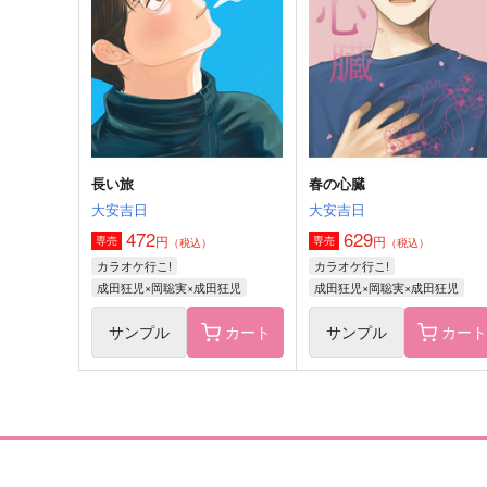
サンプル
作品詳細
サンプル
作品詳細
長い旅
春の心臓
大安吉日
大安吉日
472
629
円
円
専売
専売
（税込）
（税込）
カラオケ行こ!
カラオケ行こ!
成田狂児×岡聡実×成田狂児
成田狂児×岡聡実×成田狂児
サンプル
カート
サンプル
カー
なりたいな。
見つかっちゃうけどね
チョコレートボンバー
sancacu
944
1,100
円
円
（税込）
（税込）
成田狂児×岡聡実
成田狂児×岡聡実