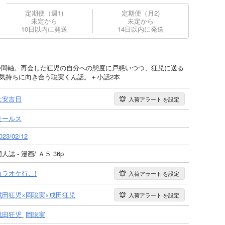
定期便（週1)
定期便（月2)
未定から
未定から
10日以内に発送
14日以内に発送
時間軸。再会した狂児の自分への態度に戸惑いつつ、狂児に送る
の気持ちに向き合う聡実くん話。＋小話2本
大安吉日
入荷アラート
を設定
モールス
023/02/12
人誌 - 漫画/ Ａ５ 36p
カラオケ行こ!
入荷アラート
を設定
成田狂児×岡聡実×成田狂児
入荷アラート
を設定
成田狂児
岡聡実