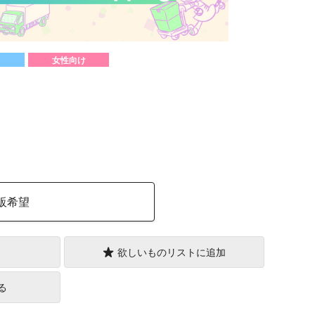
女性向け
）
販希望
欲しいものリストに追加
る