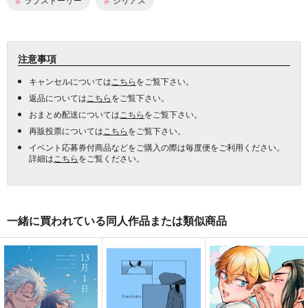
注意事項
キャンセルについては
こちら
をご覧下さい。
返品については
こちら
をご覧下さい。
おまとめ配送については
こちら
をご覧下さい。
再販投票については
こちら
をご覧下さい。
イベント応募券付商品などをご購入の際は毎度便をご利用ください。
詳細は
こちら
をご覧ください。
一緒に買われている同人作品または類似商品