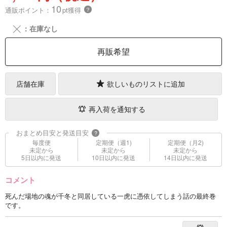
10
通販ポイント：
pt獲得
？
╳
：在庫なし
再販希望
店舗在庫
欲しいものリストに追加
再入荷を通知する
おまとめ目安と発送目安
?
毎度便
定期便（週1)
定期便（月2)
未定から
未定から
未定から
5日以内に発送
10日以内に発送
14日以内に発送
コメント
死んだ場地の魂が千冬と同居している一虎に憑依してしまう話の最終巻
です。