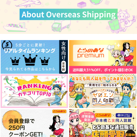
カート
カート
カート
あおくひかる
embrace
Sunday＆Sundae
鉢植え23℃
smallbox
森くり堂
715
1,257
787
円
円
円
（税込）
（税込）
（税込）
松野千冬×場地圭介
松野千冬×場地圭介
場地圭介×松野千冬
サンプル
サンプル
サンプル
作品詳細
作品詳細
作品詳細
心心相印
白雪姫 THE AFTER
卒業エトセトラ
Gottani
Mimosa
はちみつもなか
710
715
770
円
円
専売
専売
円
専売
（税込）
（税込）
（税込）
東京卍リベンジャーズ
東京卍リベンジャーズ
東京卍リベンジャーズ
場地圭介×松野千冬
場地圭介×松野千冬
場地圭介×松野千冬
サンプル
サンプル
サンプル