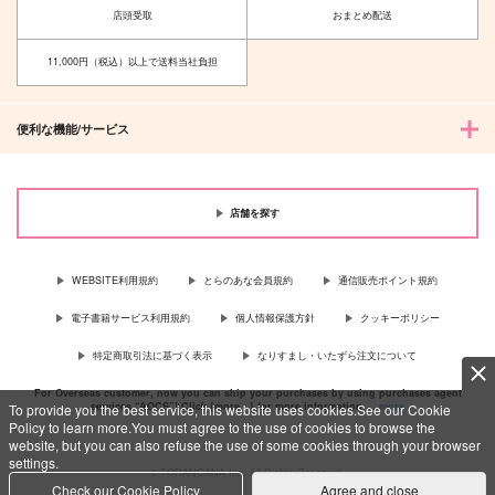
店頭受取
おまとめ配送
1,887
660
円
円
（税込）
（税込）
場地圭介×羽宮一虎
羽宮一虎×場地圭介
11,000円（税込）以上で送料当社負担
サンプル
サンプル
便利な機能/サービス
作品詳細
作品詳細
店舗を探す
WEBSITE利用規約
とらのあな会員規約
通信販売ポイント規約
電子書籍サービス利用規約
個人情報保護方針
クッキーポリシー
特定商取引法に基づく表示
なりすまし・いたずら注文について
For Overseas customer, now you can ship your purchases by using purchases agent
services “AOCS”! Click {more…} for more information …
more
To provide you the best service, this website uses cookies.See our Cookie
Policy to learn more.You must agree to the use of cookies to browse the
website, but you can also refuse the use of some cookies through your browser
settings.
c TORANOANA Inc, All Rights Reserved.
Check our Cookie Policy
Agree and close