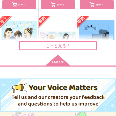
カート
カート
カート
Two juvenile birds
初恋
夜明けのトゥルーエン
ド
niwaba
世界の果てまで
25:00
2,357
315
円
円
（税込）
（税込）
660
円
（税込）
場地圭介×松野千冬
場地圭介×松野千冬
松野千冬×場地圭介
もっと見る！
サンプル
サンプル
サンプル
作品詳細
作品詳細
作品詳細
Happy Happy Ever A
くっついたまま、恋未
Anecdotes
fter！
満
こんなもん
こんなもん
独奏華
472
円
専売
（税込）
990
787
円
円
専売
専売
（税込）
（税込）
東京卍リベンジャーズ
東京卍リベンジャーズ
東京卍リベンジャーズ
場地圭介×松野千冬
場地圭介×松野千冬
場地圭介×松野千冬
サンプル
サンプル
サンプル