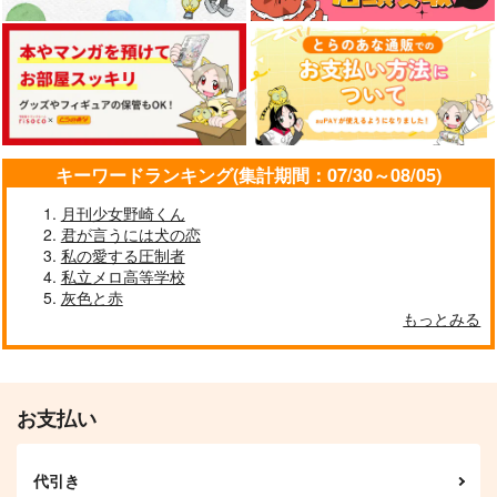
幾久しく、【A5版】
ラストワンメーター
団地のやつら【再販
カート
カート
カート
版】
いちかばちか。
酒は詩を釣る色を釣
百華ノ王
る
1,257
円
（税込）
629
円
1,022
（税込）
場地圭介×松野千冬
円
（税込）
場地圭介×松野千冬
場地圭介×松野千冬
サンプル
サンプル
サンプル
キーワードランキング(集計期間：07/30～08/05)
作品詳細
作品詳細
作品詳細
月刊少女野崎くん
君が言うには犬の恋
私の愛する圧制者
私立メロ高等学校
灰色と赤
場地課長の日常
この先はきっと光色
もっとみる
タケノコワークス
かぷりむーん
1,257
550
円
円
専売
専売
（税込）
（税込）
東京卍リベンジャーズ
東京卍リベンジャーズ
場地圭介×松野千冬
場地圭介×松野千冬
お支払い
サンプル
サンプル
代引き
卒業エトセトラ
わかれてもすきなひと
カート
カート
I will never forget yo