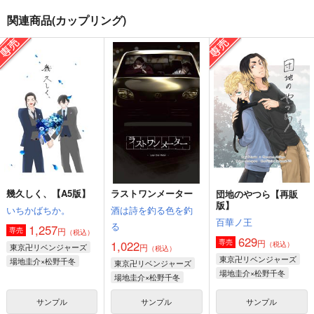
関連商品(カップリング)
白雪姫 THE AFTER
場地課長の日常
In summer
Mimosa
タケノコワークス
niwaba
715
1,257
1,100
円
円
円
（税込）
（税込）
（税込）
場地圭介×松野千冬
場地圭介×松野千冬
場地圭介×松野千冬
サンプル
サンプル
サンプル
作品詳細
作品詳細
作品詳細
幾久しく、【A5版】
ラストワンメーター
団地のやつら【再販
版】
いちかばちか。
酒は詩を釣る色を釣
百華ノ王
る
1,257
円
専売
（税込）
629
円
専売
1,022
（税込）
東京卍リベンジャーズ
円
（税込）
東京卍リベンジャーズ
場地圭介×松野千冬
東京卍リベンジャーズ
場地圭介×松野千冬
場地圭介×松野千冬
サンプル
サンプル
サンプル