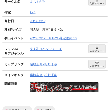
サークル名
よもすがら
入荷アラート
作家
ねこ
発行日
2023/02/12
種別/サイズ
同人誌 - 漫画/ Ｂ５ 40p
初出イベント
2023/02/12 TOKYO罹破維武 13
ジャンル/
東京卍リベンジャーズ
入荷アラート
サブジャンル
カップリング
場地圭介×松野千冬
入荷アラート
メインキャラ
場地圭介
松野千冬
関連特集
#
#
ラブストーリー
シリアス