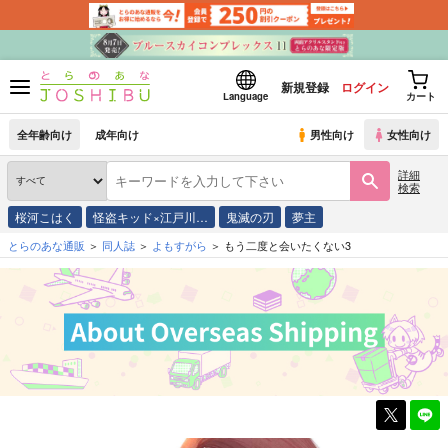
新規登録
ログイン
Language
カート
全年齢向け
成年向け
男性向け
女性向け
詳細
検索
桜河こはく
怪盗キッド×江戸川…
鬼滅の刃
夢主
とらのあな通販
同人誌
よもすがら
もう二度と会いたくない3