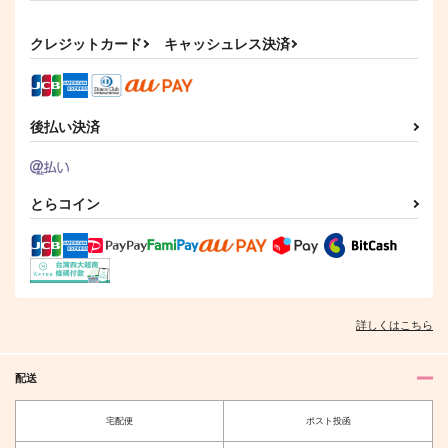
u
はちみつもなか
Ripple
世界の果てまで
770
クレジットカード
865
キャッシュレス決済
円
円
（税込）
（税込）
472
円
（税込）
場地圭介×松野千冬
場地圭介×松野千冬
場地圭介×松野千冬
サンプル
サンプル
サンプル
後払い決済
作品詳細
作品詳細
作品詳細
とらコイン
詳しくはこちら
配送
宅配便
ポスト投函
不交換日記
ALL IDOL TORA
黄色いblues
ONESTAR