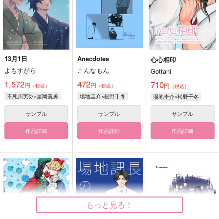
13月1日
Anecdotes
心心相印
よもすがら
こんなもん
Gottani
1,572
472
710
円
円
円
（税込）
（税込）
（税込）
不死川実弥×冨岡義勇
場地圭介×松野千冬
場地圭介×松野千冬
サンプル
サンプル
サンプル
作品詳細
作品詳細
作品詳細
もっと見る！