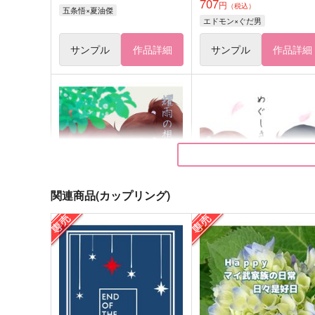
707
円
（税込）
五条悟×夏油傑
エドモン×ぐだ男
サンプル
作品詳細
サンプル
作品詳細
関連商品(カップリング)
耀雨の想い 彩露の願い
めぐしき眼差
こじらせファクトリー
こじらせファクトリー