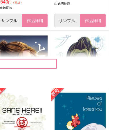
,540
円
（税込）
山姥切長義
姥切長義
サンプル
作品詳細
サンプル
作品詳細
とらの涙
咲き誇れブルースター
帰り道ジェット
帰り道ジェット