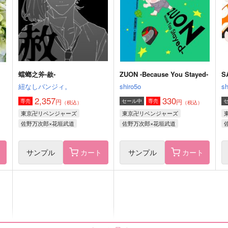
440
572
1
円
円
（税込）
（税込）
山姥切長義
大倶利伽羅×山姥切国広
サンプル
作品詳細
サンプル
作品詳細
蟷螂之斧-赦-
ZUON -Because You Stayed-
S
紐なしバンジィ。
shiro5o
sh
2,357
330
円
円
専売
セール中
専売
（税込）
（税込）
東京卍リベンジャーズ
東京卍リベンジャーズ
佐野万次郎×花垣武道
佐野万次郎×花垣武道
ト
サンプル
カート
サンプル
カート
Echoes of the day
いいえこれは恋愛です
はっぴすたーしゅ
でこぼこやま
e
1,572
597
3
円
円
（税込）
（税込）