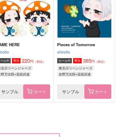
,415
2,357
円
円
（税込）
（税込）
松野千冬×羽宮一虎
松野千冬×羽宮一虎
サンプル
作品詳細
サンプル
作品詳細
AME HERE
Pieces of Tomorrow
iro5o
shiro5o
220
385
円
円
セール中
専売
セール中
専売
（税込）
（税込）
東京卍リベンジャーズ
東京卍リベンジャーズ
佐野万次郎×花垣武道
佐野万次郎×花垣武道
サンプル
カート
サンプル
カート
これが運命だとしたら
なんて素敵にアイドル活動12
cho
echo
15
315
円
円
（税込）
（税込）