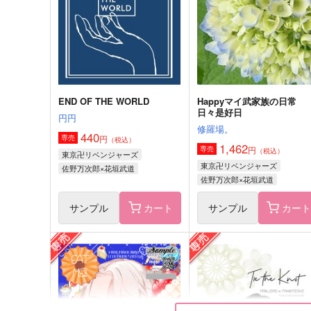
472
398
円
円
（税込）
（税込）
山田利吉×土井半助
山田利吉×土井半助
サンプル
作品詳細
サンプル
作品詳細
END OF THE WORLD
Happyマイ武家族の日常
日々是好日
円円
修羅場。
440
円
専売
（税込）
1,462
円
専売
（税込）
東京卍リベンジャーズ
東京卍リベンジャーズ
佐野万次郎×花垣武道
佐野万次郎×花垣武道
サンプル
カート
サンプル
カー
ずっと…でいたいだけ
思い立ったが吉日
smbh
いけもと
2,200
787
円
円
（税込）
（税込）