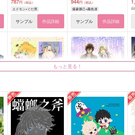
787
944
1
円
円
（税込）
（税込）
山
エドモン×ぐだ男
爆豪勝己×轟焦凍
サンプル
作品詳細
サンプル
作品詳細
もっと見る！
大小伯仲幕間話
隣り合う眩しい世界の中心で
ネガティブこじらせ隊
ネガティブこじらせ隊