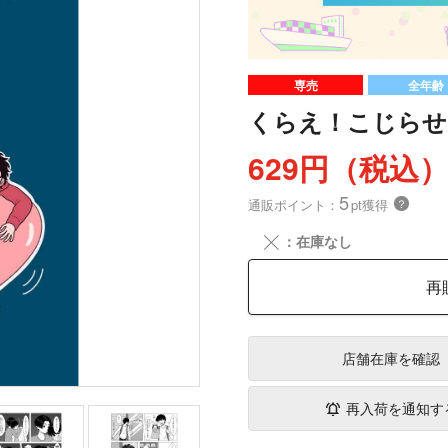
専売
全年齢
くらえ！こじらせマ
629円（税込
5
通販ポイント：
pt獲得
？
╳
：在庫なし
再
店舗在庫
を確認
再入荷を通知す