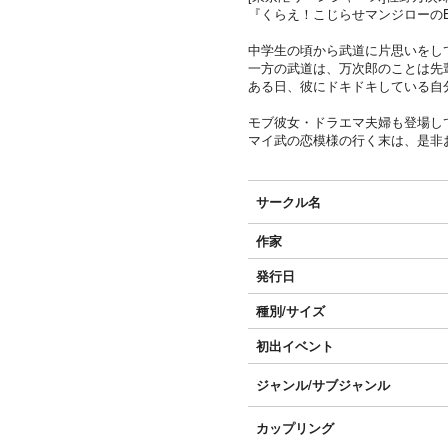
『くらえ！こじらせマンジローのB
中学生の頃から武道に片思いをし
一方の武道は、万次郎のことは先
ある日、彼にドキドキしている自
モブ彼女・ドラエマ夫婦も登場し
マイ武の恋模様の行く末は、是非
サークル名
作家
発行日
種別/サイズ
初出イベント
ジャンル/
サブジャンル
カップリング