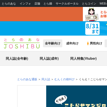
とらのあな
インフォ
店舗
とら婚
サークルポータル
とらコイン
WE
全年齢向け
成年向け
男性向け
同人誌(全年齢)
同人誌(成年)
同人特集(Vtuber)
とらのあな通販
同人誌
むんくの雄叫び
くらえ！こじらせマンジ