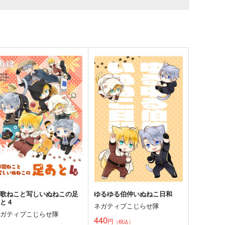
本歌ねこと写しいぬねこの足
ゆるゆる伯仲いぬねこ日和
あと４
ネガティブこじらせ隊
ネガティブこじらせ隊
440
円
（税込）