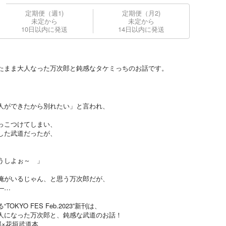
定期便（週1)
定期便（月2)
未定から
未定から
10日以内に発送
14日以内に発送
たまま大人なった万次郎と鈍感なタケミっちのお話です。
人ができたから別れたい」と言われ、
っこつけてしまい、
した武道だったが、
うしよぉ～ 」
俺がいるじゃん、と思う万次郎だが、
—…
YO FES Feb.2023”新刊は、
人になった万次郎と、鈍感な武道のお話！
郎×花垣武道本、