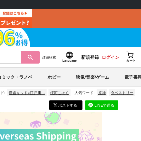
新規登録
ログイン
詳細
検索
Language
カート
コミック・ラノベ
ホビー
映像/音楽/ゲーム
電子書
ド:
怪盗キッド×江戸川…
桜河こはく
人気ワード:
原神
タペストリー
ポストする
LINEで送る