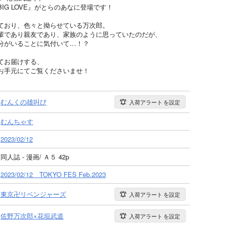
IG LOVE』がとらのあなに登場です！
ており、色々と拗らせている万次郎。
輩であり親友であり、家族のように思っていたのだが、
分がいることに気付いて…！？
てお届けする、
お手元にてご覧くださいませ！
むんくの雄叫び
入荷アラート
を設定
むんちゃす
2023/02/12
同人誌 - 漫画/ Ａ５ 42p
2023/02/12 TOKYO FES Feb.2023
東京卍リベンジャーズ
入荷アラート
を設定
佐野万次郎×花垣武道
入荷アラート
を設定