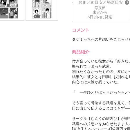
おまとめ目安と発送目安
?
毎度便
未定から
5日以内に発送
コメント
タケミっちへの片想いをこじらせ
商品紹介
付き合っていた彼女から「好きな
振られてしまった武道。
別れたくなかったものの、変にか
結果的に彼女とは円満にお別れを
内心では未練が残っていた。
「 一生ひとりぼっちだったらど
そう言って号泣する武道を見て、
口に出して伝えることはできず—
サークル【むんくの雄叫び】が贈る“TOK
武道への片想いを拗らせたまま大
[東京卍リベンジャーズ]佐野万次