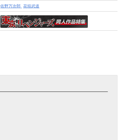
佐野万次郎
花垣武道