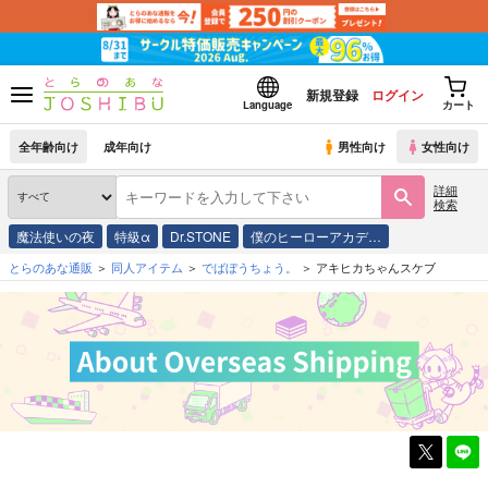
新規登録
ログイン
Language
カート
全年齢向け
成年向け
男性向け
女性向け
詳細
検索
魔法使いの夜
特級α
Dr.STONE
僕のヒーローアカデ…
とらのあな通販
同人アイテム
でばぼうちょう。
アキヒカちゃんスケブ