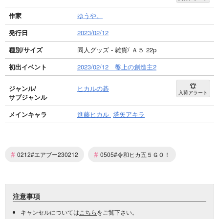
作家
ゆうや。
発行日
2023/02/12
種別/サイズ
同人グッズ - 雑貨/ Ａ５ 22p
初出イベント
2023/02/12 盤上の創造主2
ジャンル/
ヒカルの碁
入荷アラート
サブジャンル
メインキャラ
進藤ヒカル
塔矢アキラ
#
#
0212#エアブー230212
0505#令和ヒカ五５ＧＯ！
注意事項
キャンセルについては
こちら
をご覧下さい。