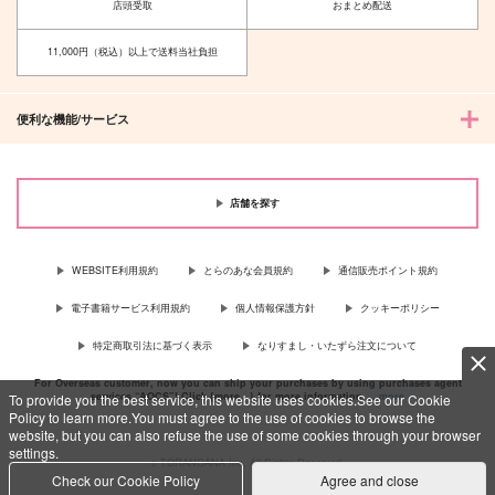
店頭受取
おまとめ配送
11,000円（税込）以上で送料当社負担
便利な機能/サービス
店舗を探す
WEBSITE利用規約
とらのあな会員規約
通信販売ポイント規約
電子書籍サービス利用規約
個人情報保護方針
クッキーポリシー
特定商取引法に基づく表示
なりすまし・いたずら注文について
For Overseas customer, now you can ship your purchases by using purchases agent
services “AOCS”! Click {more…} for more information …
more
To provide you the best service, this website uses cookies.See our Cookie
Policy to learn more.You must agree to the use of cookies to browse the
website, but you can also refuse the use of some cookies through your browser
settings.
c TORANOANA Inc, All Rights Reserved.
Check our Cookie Policy
Agree and close