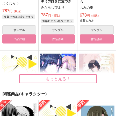
キミの好きに近づきた
も
よくわらう
くて
みたらしびより
もみの季
787
円
（税込）
787
673
円
円
（税込）
（税込）
進藤ヒカル×塔矢アキラ
進藤ヒカル
進藤ヒカル×塔矢アキラ
サンプル
サンプル
サンプル
作品詳細
作品詳細
作品詳細
もっと見る！
関連商品(キャラクター)
TIC TAC TOE
あなたに還らない
ロマンティックはまた
明日
ぬの屋
ルピナス