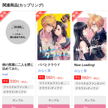
関連商品(カップリング)
星を捜して
STARRY BLUE 2DAY
例の部屋に二人を閉じ
S
込めてみた。
みなと屋
桜星
noel
582
円
（税込）
572
330
円
円
（税込）
（税込）
クラウド×ティファ
クラウド×ティファ
クラウド×ティファ
サンプル
サンプル
サンプル
作品詳細
作品詳細
作品詳細
例の部屋に二人を閉じ
パパとクラウド
Now Loading!
込めてみた。
みなと屋
みなと屋
noel
582
582
円
専売
円
専売
（税込）
（税込）
330
円
専売
（税込）
ファイナルファンタジー
ファイナルファンタジー
ファイナルファンタジー
クラウド×ティファ
クラウド×ティファ
クラウド×ティファ
サンプル
サンプル
サンプル