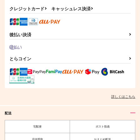
your side johnny
少年Sの優しい選択
英雄がパーティを離脱
しまして。
クレジットカード
キャッシュレス決済
CROMATICO
314
RN
629
1,257
円
円
（税込）
（税込）
787
円
（税込）
ジョニー×クラウド
セフィロス×クラウド
セフィロス×クラウド
後払い決済
サンプル
サンプル
サンプル
作品詳細
作品詳細
作品詳細
とらコイン
詳しくはこちら
配送
宅配便
ポスト投函
Sweet Heart Present
あともうひとりが来な
店頭受取
おまとめ配送