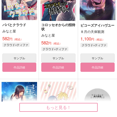
パパとクラウド
コロッセオからの招待
ビコーズアイハヴユー
状
みなと屋
８月の天体観測
みなと屋
582
1,100
円
円
（税込）
（税込）
582
円
（税込）
クラウド×ティファ
クラウド×ティファ
クラウド×ティファ
サンプル
サンプル
サンプル
作品詳細
作品詳細
作品詳細
もっと見る！