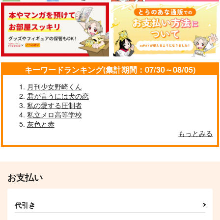
カート
カート
カート
ティファがクラウドの
CONNECT
王国へ
願いを何でも叶える本
CROMATICO
ナトリウムランプ
Basso!
825
1,997
円
円
（税込）
（税込）
787
円
（税込）
クラウド×ティファ
セフィロス×クラウド
クラウド×ティファ
キーワードランキング(集計期間：07/30～08/05)
サンプル
サンプル
サンプル
月刊少女野崎くん
作品詳細
作品詳細
作品詳細
君が言うには犬の恋
私の愛する圧制者
私立メロ高等学校
灰色と赤
もっとみる
お支払い
代引き