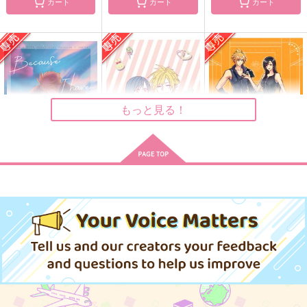
カート
カート
カート
どうしたってハッピー
いつか夜通し陽が昇る
ランチタイムはセブン
エンド
まで
スヘブンで
Basso!
境界線
みなと屋
1,100
724
692
円
円
円
（税込）
（税込）
（税込）
クラウド×ティファ
クラウド×ティファ
クラウド×ティファ
もっと見る！
サンプル
サンプル
サンプル
作品詳細
作品詳細
作品詳細
ビコーズアイハヴユー
STARRY BLUE 2DAY
ランチタイムはセブン
S
スヘブンで
８月の天体観測
桜星
みなと屋
1,100
円
専売
（税込）
572
692
円
専売
円
専売
（税込）
（税込）
ファイナルファンタジー
ファイナルファンタジー
ファイナルファンタジー
クラウド×ティファ
クラウド×ティファ
クラウド×ティファ
サンプル
サンプル
サンプル