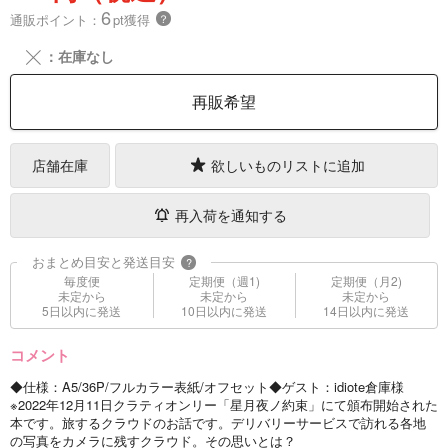
6
通販ポイント：
pt獲得
？
╳
：在庫なし
再販希望
店舗在庫
欲しいものリストに追加
再入荷を通知する
おまとめ目安と発送目安
?
毎度便
定期便（週1)
定期便（月2)
未定から
未定から
未定から
5日以内に発送
10日以内に発送
14日以内に発送
コメント
◆仕様：A5/36P/フルカラー表紙/オフセット◆ゲスト：idiote倉庫様
※2022年12月11日クラティオンリー「星月夜ノ約束」にて頒布開始された
本です。旅するクラウドのお話です。デリバリーサービスで訪れる各地
の写真をカメラに残すクラウド。その思いとは？