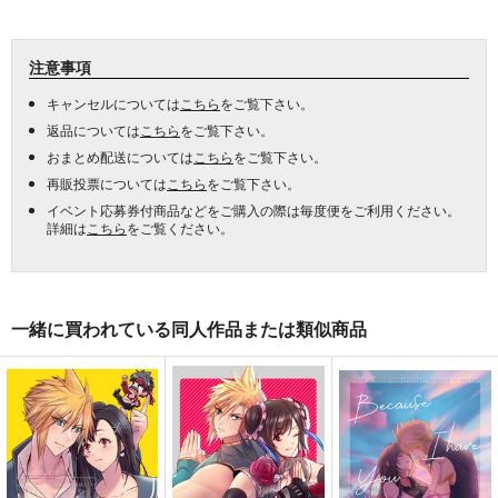
注意事項
キャンセルについては
こちら
をご覧下さい。
返品については
こちら
をご覧下さい。
おまとめ配送については
こちら
をご覧下さい。
再販投票については
こちら
をご覧下さい。
イベント応募券付商品などをご購入の際は毎度便をご利用ください。
詳細は
こちら
をご覧ください。
一緒に買われている同人作品または類似商品