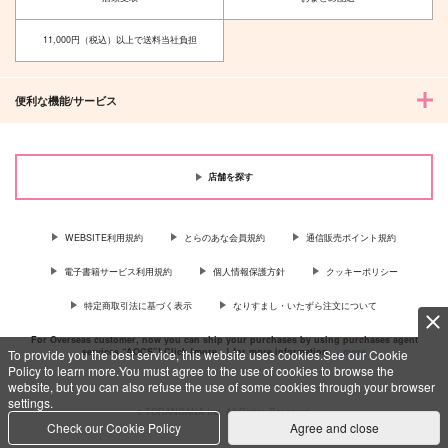
いので
キャットファイト
精米所
715
11,000円（税込）以上で送料当社負担
円
（税込）
472
円
（税込）
セフィロス×クラウド
セフィロス×クラウド
便利な機能/サービス
サンプル
サンプル
作品詳細
作品詳細
店舗を探す
WEBSITE利用規約
とらのあな会員規約
通信販売ポイント規約
電子書籍サービス利用規約
個人情報保護方針
クッキーポリシー
特定商取引法に基づく表示
なりすまし・いたずら注文について
For Overseas customer, now you can ship your purchases by using purchases agent
services “AOCS”! Click {more…} for more information …
more
To provide you the best service, this website uses cookies.See our Cookie
Policy to learn more.You must agree to the use of cookies to browse the
website, but you can also refuse the use of some cookies through your browser
settings.
c TORANOANA Inc, All Rights Reserved.
Check our Cookie Policy
Agree and close