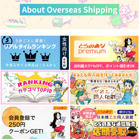
カート
カート
カート
Now Loading!
LOCK!LOCK!LOCK H
ラブユーオルウェイ
EART!
ズ！
みなと屋
Basso!
みなと屋
582
円
（税込）
787
582
円
円
（税込）
（税込）
クラウド×ティファ
クラウド×ティファ
クラウド×ティファ
サンプル
サンプル
サンプル
作品詳細
作品詳細
作品詳細
どうしたってハッピー
いつか夜通し陽が昇る
ラブユーオルウェイ
エンド
まで
ズ！
Basso!
境界線
みなと屋
1,100
724
582
円
円
専売
専売
円
（税込）
（税込）
（税込）
ファイナルファンタジー
ファイナルファンタジー
ファイナルファンタジー
クラウド×ティファ
クラウド×ティファ
クラウド×ティファ
サンプル
サンプル
サンプル