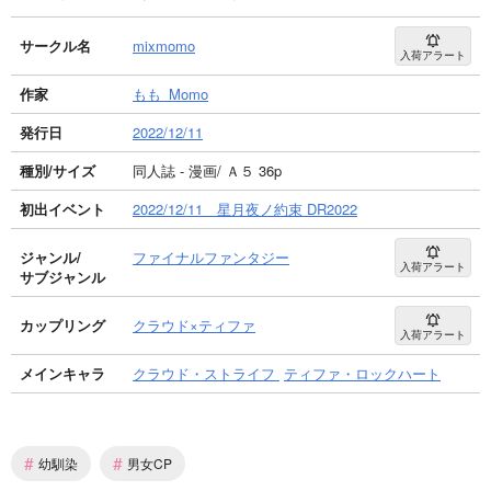
サークル名
mixmomo
入荷アラート
作家
もも_Momo
発行日
2022/12/11
種別/サイズ
同人誌 - 漫画/ Ａ５ 36p
初出イベント
2022/12/11 星月夜ノ約束 DR2022
ジャンル/
ファイナルファンタジー
入荷アラート
サブジャンル
カップリング
クラウド×ティファ
入荷アラート
メインキャラ
クラウド・ストライフ
ティファ・ロックハート
#
#
幼馴染
男女CP