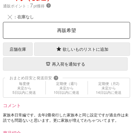
7
通販ポイント：
pt獲得
？
╳
：在庫なし
再販希望
店舗在庫
欲しいものリストに追加
再入荷を通知する
おまとめ目安と発送目安
?
毎度便
定期便（週1)
定期便（月2)
未定から
未定から
未定から
5日以内に発送
10日以内に発送
14日以内に発送
コメント
家族本日常編です。去年2冊発行した家族本と同じ設定ですが過去作は未
読でも問題ないと思います。更に家族が増えてわちゃついてます。
商品紹介