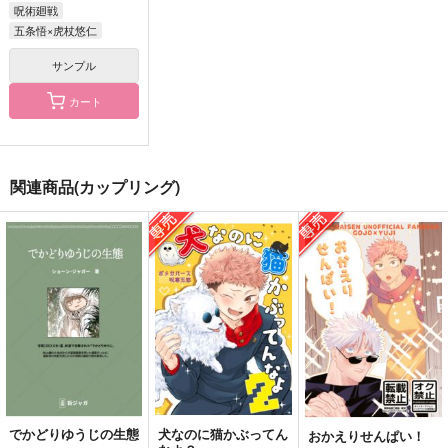
呪術廻戦
五条悟×虎杖悠仁
サンプル
カート
さとうとハチミツ05
花呪言１
ごじょにゃんとゆじく
んまとめ
M31
+α
関連商品(カップリング)
ゴビョウ
110
944
円
円
（税込）
（税込）
1,887
円
（税込）
五条悟×虎杖悠仁
五条悟×虎杖悠仁
五条悟×虎杖悠仁
サンプル
サンプル
サンプル
作品詳細
作品詳細
作品詳細
でかどりゆうじの生態
犬なのに猫かぶってん
おかえりせんぱい！