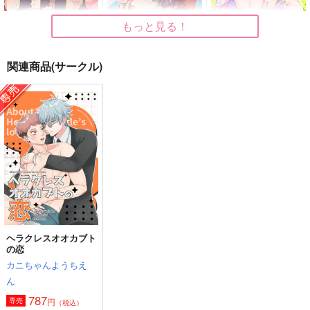
もっと見る！
関連商品(サークル)
一日限定メイドちゃ
そうねたぶんマーメイ
シンデレラフューチャ
ん！
ド
ー
ゴビョウ
チョコレートボンバ
AnZ館
ー
629
1,022
円
円
（税込）
（税込）
2,357
五条悟×虎杖悠仁
円
五条悟×虎杖悠仁
（税込）
五条悟×虎杖悠仁
サンプル
サンプル
サンプル
作品詳細
作品詳細
作品詳細
ヘラクレスオオカブト
の恋
カニちゃんようちえ
ん
787
円
専売
（税込）