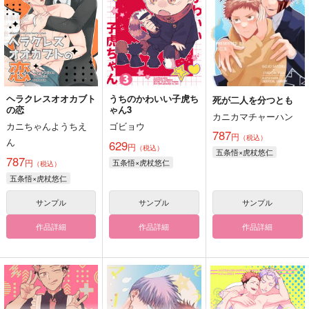
ヘラクレスオオカブト
うちのかわいい子虎ち
死が二人を分つとも
の恋
ゃん3
カニカマチャーハン
カニちゃんようちえ
ゴビョウ
787
円
（税込）
ん
629
円
（税込）
五条悟×虎杖悠仁
787
円
五条悟×虎杖悠仁
（税込）
五条悟×虎杖悠仁
サンプル
サンプル
サンプル
作品詳細
作品詳細
作品詳細