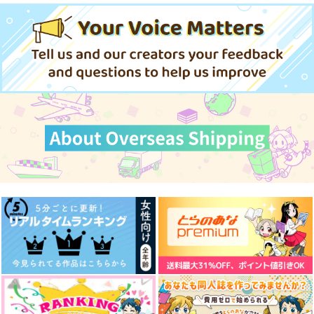
と
は
はしゃぎ太郎
パンダファシズム
爆速ししゃも
1,257
円
専売
（税込）
220
677
円
専売
円
専売
（税込）
（税込）
呪術廻戦
呪術廻戦
呪術廻戦
五条悟×虎杖悠仁
五条悟×虎杖悠仁
五条悟×虎杖悠仁
Abracadabra
捕食
おれのせかいのちゅう
サンプル
サンプル
サンプル
しん
チョコレートボンバ
clockrock
牛乳紅茶
ー
カート
カート
カート
787
円
（税込）
787
円
1,100
（税込）
円
五条悟×虎杖悠仁
（税込）
五条悟×虎杖悠仁
五条悟×虎杖悠仁
サンプル
サンプル
サンプル
作品詳細
作品詳細
作品詳細
ビューティフルデイズ
彼の人の話
好きって言ってよ。下