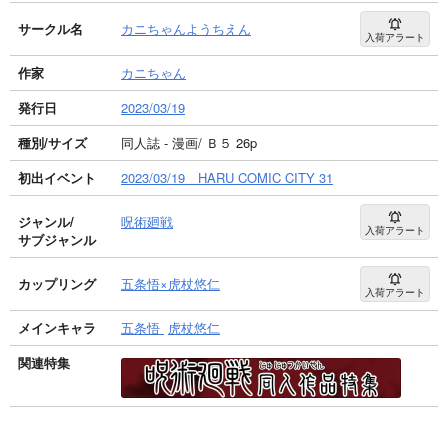
サークル名
カニちゃんようちえん
入荷アラート
作家
カニちゃん
発行日
2023/03/19
種別/サイズ
同人誌 - 漫画/ Ｂ５ 26p
初出イベント
2023/03/19 HARU COMIC CITY 31
ジャンル/
呪術廻戦
入荷アラート
サブジャンル
カップリング
五条悟×虎杖悠仁
入荷アラート
メインキャラ
五条悟
虎杖悠仁
関連特集