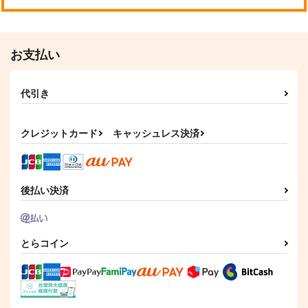
お支払い
花呪言２
リチュアルホロウ
+α
bibi
629
1,100
円
円
代引き
（税込）
（税込）
五条悟×虎杖悠仁
五条悟×虎杖悠仁
サンプル
サンプル
クレジットカード
キャッシュレス決済
作品詳細
作品詳細
後払い決済
とらコイン