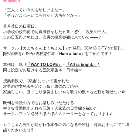
「三人っていうのも珍しいよなー」
「そうだよね～いつも何かと大所帯だから」
某月某日の日曜日、
小学校の校門前で写真撮影をした五条・悠仁・次男の三人。
この日五条と悠仁は、次男の授業参観に来ていて――？
サークル【カニちゃんようちえん】の“HARU COMIC CITY 31”新刊、
[呪術廻戦]五条悟×虎杖悠仁本
『Hum a tune』
をご紹介です！
本作は、既刊
「WAY TO LOVE」
・
「All is bright.」
と
同じ設定でお届けする五悠家族本・日常編☆
授業参観で、"家族"について書かれた
次男の作文発表を聞く五条と悠仁の反応や、
家族らしい、ほっこり微笑ましいやり取りの数々など目が離せない✿
既刊を未読の方でもお楽しみいただける、
幸せな雰囲気あふれる五悠７人家族の日常編を描いた
サークルファン必見のほのぼのストーリーとなっております♪
カニちゃん先生が紡がれる本作の気になる全容は、是非お手元にてご堪
能くださいませ!!