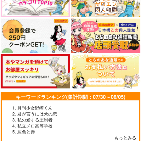
帰路
無常讃歌
猿と腰掛
472
787
1,572
円
円
専売
円
専売
（税込）
（税込）
（税込）
呪術廻戦
呪術廻戦
呪術廻戦
五条悟×虎杖悠仁
五条悟×虎杖悠仁
五条悟×虎杖悠仁
僕らの結婚報告
Pew!Pew!Pew!
AFTER HOURS
サンプル
サンプル
サンプル
七ノ蔵
islet
アイロンワークス
カート
カート
カート
787
787
472
円
円
円
（税込）
（税込）
（税込）
五条悟×虎杖悠仁
五条悟×虎杖悠仁
五条悟×虎杖悠仁
サンプル
サンプル
サンプル
作品詳細
作品詳細
作品詳細
キーワードランキング(集計期間：07/30～08/05)
月刊少女野崎くん
君が言うには犬の恋
私の愛する圧制者
私立メロ高等学校
灰色と赤
もっとみる