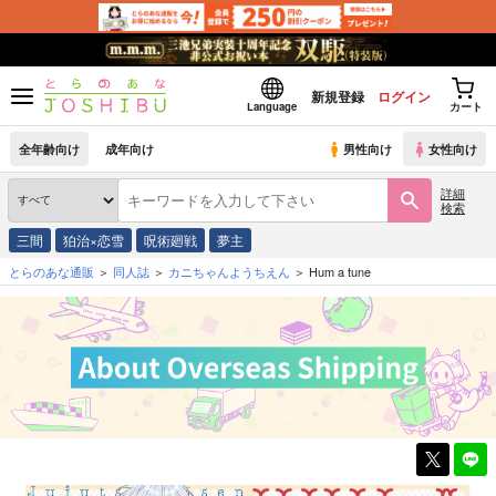
新規登録
ログイン
Language
カート
全年齢向け
成年向け
男性向け
女性向け
詳細
検索
三間
狛治×恋雪
呪術廻戦
夢主
とらのあな通販
同人誌
カニちゃんようちえん
Hum a tune