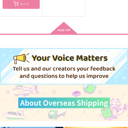
浅瀬で遊泳
ハッピーファッキンウ
ハッピーエンドしか認
カート
ェディング～クソッタ
めない
parachute
レバージンロード～
MORBID＋LOVERS
もふもふのとり。
495
円
（税込）
787
1,001
円
円
（税込）
（税込）
ロナルド×ドラルク
カンタロウ×ナギリ
ロナルド×ドラルク
サンプル
サンプル
サンプル
作品詳細
作品詳細
作品詳細
One Rainy Day
おはよう、あのね
ハローバイデイドリー