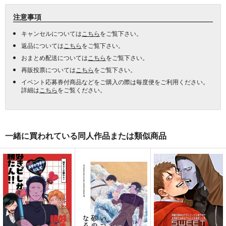
注意事項
キャンセルについては
こちら
をご覧下さい。
返品については
こちら
をご覧下さい。
おまとめ配送については
こちら
をご覧下さい。
再販投票については
こちら
をご覧下さい。
イベント応募券付商品などをご購入の際は毎度便をご利用ください。
詳細は
こちら
をご覧ください。
一緒に買われている同人作品または類似商品