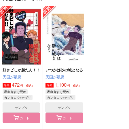
ゆめのひとつ/上
あい
潜入捜査:メイドカフ
ェ
半熟トマト
半熟トマト
MORBID＋LOVERS
787
315
円
円
（税込）
（税込）
787
円
（税込）
ナギリ×カンタロウ
ナギリ×カンタロウ
カンタロウ×ナギリ
サンプル
サンプル
サンプル
作品詳細
作品詳細
作品詳細
好きピしか勝たん！！
いつかは砂の城となる
天国が最悪
天国が最悪
472
1,100
円
円
専売
専売
（税込）
（税込）
吸血鬼すぐ死ぬ
吸血鬼すぐ死ぬ
カンタロウ×ナギリ
カンタロウ×ナギリ
サンプル
サンプル
カート
カート