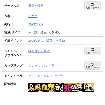
サークル名
天国が最悪
入荷アラート
作家
にどね
発行日
2023/03/19
種別/サイズ
同人誌 - 漫画/ Ａ５ 60p
初出イベント
2023/03/19 吸死に一笑12
ジャンル/
吸血鬼すぐ死ぬ
入荷アラート
サブジャンル
カップリング
カンタロウ×ナギリ
入荷アラート
メインキャラ
ケイ・カンタロウ
ナギリ
関連特集