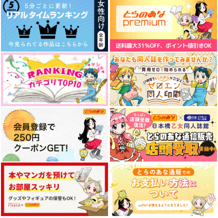
ム
ふじた
巣箱。
トレオン
740
472
円
円
（税込）
（税込）
629
円
（税込）
ロナルド×ドラルク
ロナルド×ドラルク
ロナルド×ドラルク
サンプル
サンプル
サンプル
作品詳細
作品詳細
作品詳細
いつでもぼくらがいる
抵抗と諦念の間
Give me that
torigoya
okura
Fragile