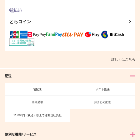
2,200
550
円
円
（税込）
（税込）
ヒヨシ
ロナルド×ドラルク
サンプル
サンプル
とらコイン
作品詳細
作品詳細
詳しくはこちら
配送
宅配便
ポスト投函
店頭受取
おまとめ配送
11,000円（税込）以上で送料当社負担
便利な機能/サービス