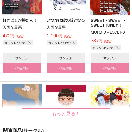
好きピしか勝たん！！
いつかは砂の城となる
SWEET・SWEET・
SWEETHONEY！
天国が最悪
天国が最悪
MORBID＋LOVERS
472
1,100
円
円
（税込）
（税込）
787
円
（税込）
カンタロウ×ナギリ
カンタロウ×ナギリ
カンタロウ×ナギリ
サンプル
サンプル
サンプル
作品詳細
作品詳細
作品詳細
もっと見る！
関連商品(サークル)