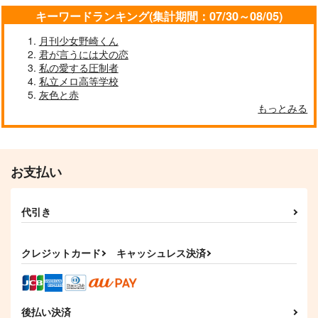
3,600
1,572
724
キーワードランキング(集計期間：07/30～08/05)
円
円
円
（税込）
（税込）
（税込）
ロナルド×ドラルク
御真祖様×ロナルド
ロナルド×ドラルク
月刊少女野崎くん
君が言うには犬の恋
サンプル
サンプル
サンプル
私の愛する圧制者
私立メロ高等学校
作品詳細
作品詳細
作品詳細
灰色と赤
もっとみる
お支払い
代引き
クレジットカード
キャッシュレス決済
一寸先はラブコメディ
デイブレイクフロント
上
ライン！
大幻覚
半熟トマト
後払い決済