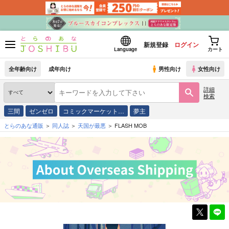
新規登録
ログイン
Language
カート
全年齢向け
成年向け
男性向け
女性向け
詳細
検索
三間
ゼンゼロ
コミックマーケット…
夢主
とらのあな通販
同人誌
天国が最悪
FLASH MOB