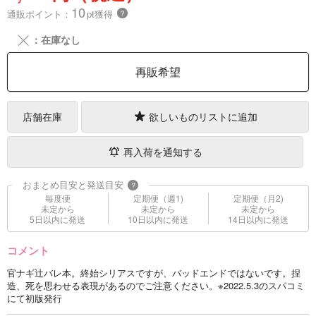
10
通販ポイント：
pt獲得
？
╳
：在庫なし
再販希望
店舗在庫
欲しいものリストに追加
再入荷を通知する
おまとめ目安と発送目安
?
毎度便
定期便（週1)
定期便（月2)
未定から
未定から
未定から
5日以内に発送
10日以内に発送
14日以内に発送
コメント
官ナギ辻バレ本。終始シリアスですが、バッドエンドではないです。捏
造、死を思わせる表現があるのでご注意ください。※2022.5.3のスパコミ
にて初版発行