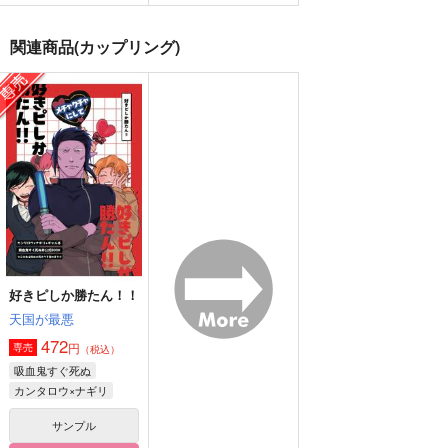
やっぱりおうちが一番
ファミリーライフ
ロナドラヨンコマ
関連商品(カップリング)
わけあり
神羅
何処でも一生
787
660
677
円
円
円
（税込）
（税込）
（税込）
神在月シンジ×ナギリ
ロナルド×ドラルク
ロナルド×ドラルク
サンプル
サンプル
サンプル
作品詳細
作品詳細
作品詳細
好きピしか勝たん！！
天国が最悪
472
円
専売
（税込）
吸血鬼すぐ死ぬ
カンタロウ×ナギリ
サンプル