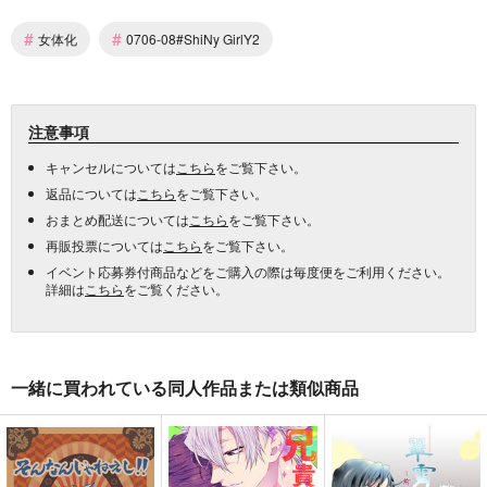
#
#
女体化
0706-08#ShiNy GirlY2
注意事項
キャンセルについては
こちら
をご覧下さい。
返品については
こちら
をご覧下さい。
おまとめ配送については
こちら
をご覧下さい。
再販投票については
こちら
をご覧下さい。
イベント応募券付商品などをご購入の際は毎度便をご利用ください。
詳細は
こちら
をご覧ください。
一緒に買われている同人作品または類似商品