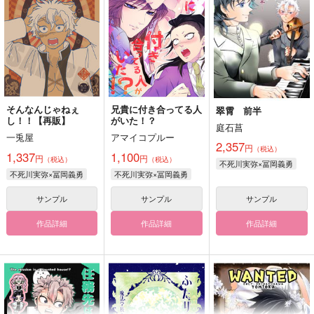
そんなんじゃねぇ
兄貴に付き合ってる人
翠霄 前半
し！！【再販】
がいた！？
庭石菖
一兎屋
アマイコプルー
2,357
円
（税込）
1,337
1,100
円
円
（税込）
（税込）
不死川実弥×冨岡義勇
不死川実弥×冨岡義勇
不死川実弥×冨岡義勇
サンプル
サンプル
サンプル
作品詳細
作品詳細
作品詳細