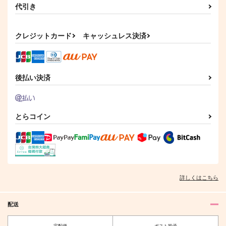
代引き
戀嵐
まいんどぷらねっつ
朝焼け 19℃
クレジットカード
キャッシュレス決済
hamaya.
むるなるむら
雨天
629
988
472
円
円
円
（税込）
（税込）
（税込）
不死川実弥×冨岡義勇
不死川実弥×冨岡義勇
冨岡義勇×不死川実弥
後払い決済
サンプル
サンプル
サンプル
作品詳細
作品詳細
作品詳細
とらコイン
詳しくはこちら
配送
宅配便
ポスト投函