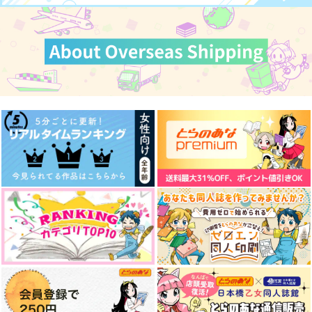
サンプル
サンプル
サンプル
カート
カート
カート
ふたりだけの場所 下
白粧花−オシロイバナ
君の手を取る方法は
巻
ー
ふわ工房
かめや御昼寝堂
もふっと
1,257
円
（税込）
472
629
円
円
（税込）
（税込）
不死川実弥×冨岡義勇
不死川実弥×冨岡義勇
不死川実弥×冨岡義勇
サンプル
サンプル
サンプル
作品詳細
作品詳細
作品詳細
君に彼岸花を 白
jam
2,357
円
専売
（税込）
鬼滅の刃
不死川実弥×冨岡義勇
サンプル