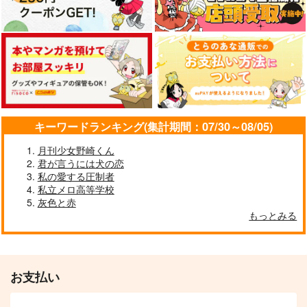
カート
こんなに可愛いなんて
ここにいろとはきっと
君が魔法をかけたから
聞いてねェ！
言わない
かめや御昼寝堂
アキノメルパ
淡竹
629
円
（税込）
597
1,100
円
円
（税込）
（税込）
不死川実弥×冨岡義勇
不死川実弥×冨岡義勇
不死川実弥×冨岡義勇
キーワードランキング(集計期間：07/30～08/05)
サンプル
サンプル
サンプル
月刊少女野崎くん
君が言うには犬の恋
作品詳細
作品詳細
作品詳細
私の愛する圧制者
私立メロ高等学校
灰色と赤
もっとみる
お支払い