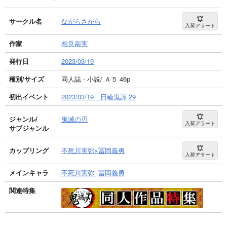
サークル名
ながらさがら
入荷アラート
作家
相良南実
発行日
2023/03/19
種別/サイズ
同人誌 - 小説/ Ａ５ 46p
初出イベント
2023/03/19 日輪鬼譚 29
ジャンル/
鬼滅の刃
入荷アラート
サブジャンル
カップリング
不死川実弥×冨岡義勇
入荷アラート
メインキャラ
不死川実弥
冨岡義勇
関連特集