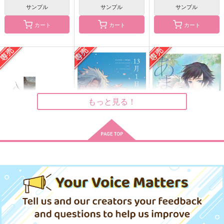
サンプル
サンプル
サンプル
カート
カート
カート
ひまわりのたね2イラ
HASHIRAKEIKO Nov
けもカレッ！
スト集
elty WebLog.
みるくすむーじー
ひまわり畑
お先に失礼します！
787
円
（税込）
110
315
円
円
（税込）
（税込）
不死川実弥×冨岡義勇
もっと見る！
不死川実弥×冨岡義勇
不死川実弥×冨岡義勇
サンプル
サンプル
サンプル
作品詳細
作品詳細
作品詳細
しのぶれど
13月1日
雨後のあまやどり
乱乱嵐
よもすがら
mamebugyou
715
1,572
787
円
円
専売
専売
円
専売
（税込）
（税込）
（税込）
鬼滅の刃
鬼滅の刃
鬼滅の刃
不死川実弥×冨岡義勇
不死川実弥×冨岡義勇
不死川実弥×冨岡義勇