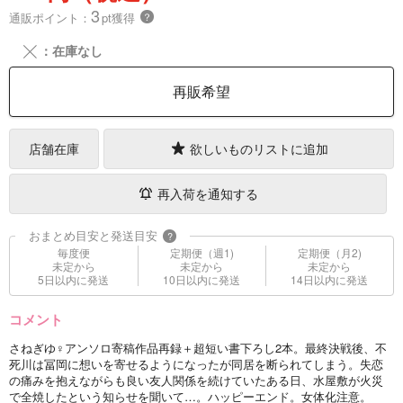
3
通販ポイント：
pt獲得
？
╳
：在庫なし
再販希望
店舗在庫
欲しいものリストに追加
再入荷を通知する
おまとめ目安と発送目安
?
毎度便
定期便（週1)
定期便（月2)
未定から
未定から
未定から
5日以内に発送
10日以内に発送
14日以内に発送
コメント
さねぎゆ♀アンソロ寄稿作品再録＋超短い書下ろし2本。最終決戦後、不
死川は冨岡に想いを寄せるようになったが同居を断られてしまう。失恋
の痛みを抱えながらも良い友人関係を続けていたある日、水屋敷が火災
で全焼したという知らせを聞いて…。ハッピーエンド。女体化注意。