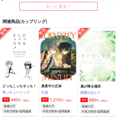
もっと見る！
関連商品(カップリング)
任務先は幽霊屋敷！？
ふたりだけの場所 上
WANTED
巻
yosumi
お先に失礼します！
かめや御昼寝堂
629
944
円
円
（税込）
（税込）
629
円
（税込）
不死川実弥×冨岡義勇
不死川実弥×冨岡義勇
不死川実弥×冨岡義勇
サンプル
サンプル
サンプル
作品詳細
作品詳細
作品詳細
どっちこっちそっち！
真夜中の正体
風が帰る場所
青いチューリップ
伝達
陰翳のほとり
440
1,210
990
円
円
専売
専売
円
専売
（税込）
（税込）
（税込）
鬼滅の刃
鬼滅の刃
鬼滅の刃
不死川実弥×冨岡義勇
不死川実弥×冨岡義勇
不死川実弥×冨岡義勇