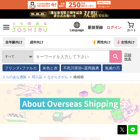
新規登録
ログイン
Language
カート
全年齢向け
成年向け
男性向け
女性向け
詳細
検索
フリンズ×ファルカ
灰色と赤
不死川実弥×冨岡義勇
鬼滅の刃
とらのあな通販
同人誌
ながらさがら
絡繰箱