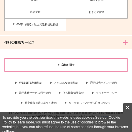
いなさからそでにつか
風柱様と水柱様あると
店頭受取
おまとめ配送
まる
思ってました！
カナリヤ
アマイコプルー
11,000円（税込）以上で送料当社負担
787
787
円
円
（税込）
（税込）
不死川実弥×冨岡義勇
不死川実弥×冨岡義勇
便利な機能/サービス
サンプル
サンプル
作品詳細
作品詳細
店舗を探す
WEBSITE利用規約
とらのあな会員規約
通信販売ポイント規約
電子書籍サービス利用規約
個人情報保護方針
クッキーポリシー
特定商取引法に基づく表示
なりすまし・いたずら注文について
For Overseas customer, now you can ship your purchases by using purchases agent
services “AOCS”! Click {more…} for more information …
more
To provide you the best service, this website uses cookies.See our Cookie
Policy to learn more.You must agree to the use of cookies to browse the
website, but you can also refuse the use of some cookies through your browser
settings.