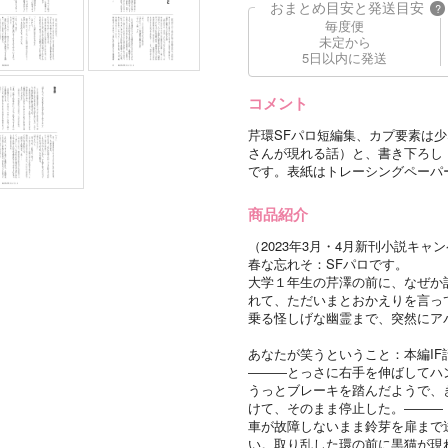
おまとめ目安と発送目安
?
毎度便
未定から
5日以内に発送
コメント
芹環SFパロ短編集、カプ要素は少
さんが現れる話）と、書き下ろし
です。表紙はトレーシングペーパ
商品紹介
（2023年3月・4月新刊小説キャン
春な忘れそ：SFパロです。
大学１年生の芹澤の前に、なぜか
れて、ただいまとおかえりを言っ
乗る怪しげな幽霊まで、突然にア
あなたが笑うということ：本編IF
―――とっさに右手を伸ばしてハ
うっとブレーキを踏んだようで、
けて、そのまま停止した。―――
車が故障しないまま鈴芽を扉まで
い。取り乱した環の前に黒猫が現