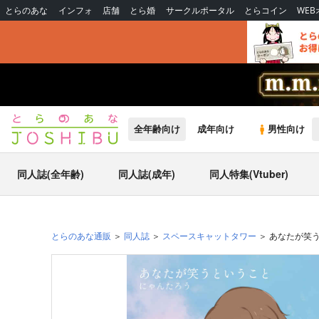
とらのあな
インフォ
店舗
とら婚
サークルポータル
とらコイン
WE
全年齢向け
成年向け
男性向け
同人誌(全年齢)
同人誌(成年)
同人特集(Vtuber)
とらのあな通販
同人誌
スペースキャットタワー
あなたが笑