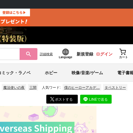
新規登録
ログイン
詳細
検索
Language
カート
コミック・ラノベ
ホビー
映像/音楽/ゲーム
電子書
魔法使いの夜
三間
人気ワード:
僕のヒーローアカデ…
タペストリー
ポストする
LINEで送る