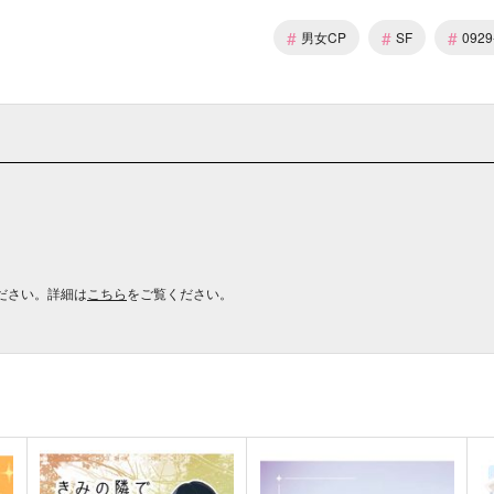
#
#
#
男女CP
SF
092
ださい。詳細は
こちら
をご覧ください。