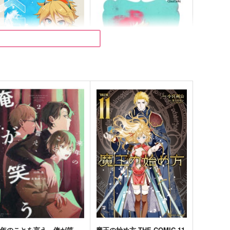
HORT.STORIES
三日も待てない男
hitesp@ce
space
50
472
円
円
（税込）
（税込）
ウ・Q・ウィルソン
セフィロス×クラウド
サンプル
作品詳細
サンプル
作品詳細
来年のことを言え、俺が笑
魔王の始め方 THE COMIC 11