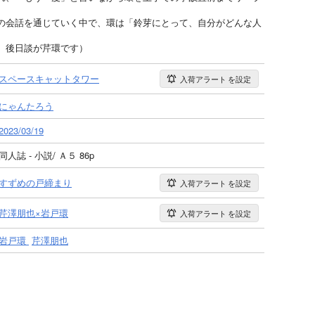
の会話を通じていく中で、環は「鈴芽にとって、自分がどんな人
。
、後日談が芹環です）
スペースキャットタワー
入荷アラート
を設定
にゃんたろう
2023/03/19
同人誌 - 小説/ Ａ５ 86p
すずめの戸締まり
入荷アラート
を設定
芹澤朋也×岩戸環
入荷アラート
を設定
岩戸環
芹澤朋也