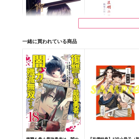
一緒に買われている商品
宵闇に希う
晨明の薔薇を希う
無重力空間
望宴郷
944
629
円
円
（税込）
（税込）
芥川龍之介×中島敦
鉢屋三郎×不破雷蔵
サンプル
作品詳細
サンプル
作品詳細
復讐を希う最強勇者は、闇の
【有償特典】12P小冊子（