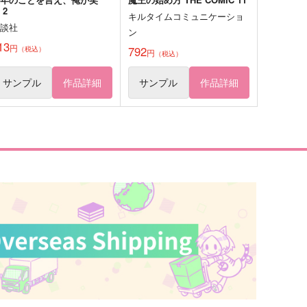
 2
キルタイムコミュニケーショ
講談社
ン
13
円
792
（税込）
円
（税込）
サンプル
作品詳細
サンプル
作品詳細
pace
功徳のゆくえ
utput
スペースギャラクシー・コス
モ☆
,100
円
（税込）
944
夜鷹純×明浦路司
円
（税込）
オクジー×バデーニ
サンプル
作品詳細
サンプル
作品詳細