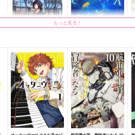
もっと見る！
シークレットナイト
スペースリンクス
S
addict
子熊星団
w
787
1,100
5
円
円
（税込）
（税込）
ユ
冨岡義勇×竈門炭治郎
ヴァシリ×尾形百之助
サンプル
作品詳細
サンプル
作品詳細
新
オッターヴァ!!! 小さな手のピ
航宙軍士官、冒険者になる 10