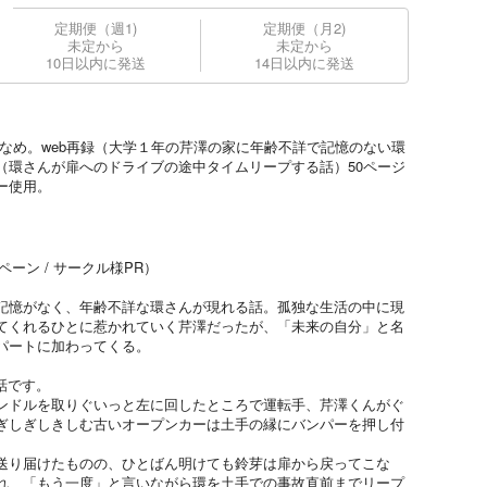
定期便（週1)
定期便（月2)
未定から
未定から
10日以内に発送
14日以内に発送
なめ。web再録（大学１年の芹澤の家に年齢不詳で記憶のない環
（環さんが扉へのドライブの途中タイムリープする話）50ページ
ー使用。
ペーン / サークル様PR）
記憶がなく、年齢不詳な環さんが現れる話。孤独な生活の中に現
てくれるひとに惹かれていく芹澤だったが、「未来の自分」と名
パートに加わってくる。
話です。
ンドルを取りぐいっと左に回したところで運転手、芹澤くんがぐ
ぎしぎしきしむ古いオープンカーは土手の縁にバンパーを押し付
送り届けたものの、ひとばん明けても鈴芽は扉から戻ってこな
れ、「もう一度」と言いながら環を土手での事故直前までリープ