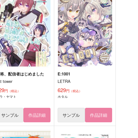
准将、配信者はじめました
E:1001
t tower
LETRA
29
629
円
円
（税込）
（税込）
ラ・ヤマト
ホタル
サンプル
作品詳細
サンプル
作品詳細