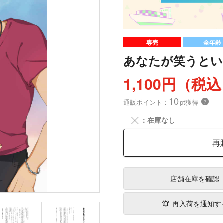
専売
全年齢
あなたが笑うとい
1,100円（税
10
通販ポイント：
pt獲得
？
╳
：在庫なし
再
店舗在庫
を確認
再入荷を通知す