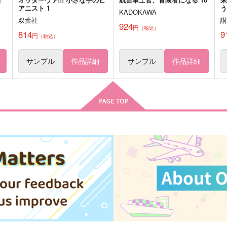
アニスト 1
う
KADOKAWA
双葉社
924
円
（税込）
814
9
円
（税込）
サンプル
作品詳細
サンプル
作品詳細
マクカト小話詰
SPACE RENDEZ-VOUS
S
すぺーすいも
プラスチック染色体
o
315
472
1
円
円
（税込）
（税込）
マックス×カート
伏黒恵×虎杖悠仁
サンプル
作品詳細
サンプル
作品詳細