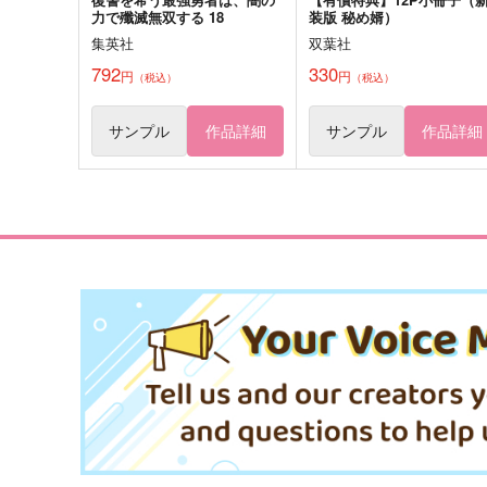
力で殲滅無双する 18
装版 秘め婿）
集英社
双葉社
792
330
円
円
（税込）
（税込）
サンプル
作品詳細
サンプル
作品詳細
NULL
メリーゴーランド
Spaceship.320
スペースマウンテン
472
944
円
円
（税込）
（税込）
ムル×ムル
白膠木簓×躑躅森盧笙
サンプル
作品詳細
サンプル
作品詳細