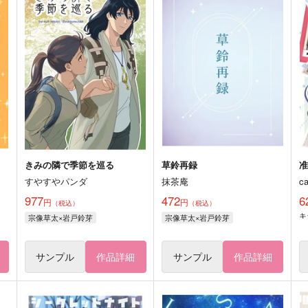
きみの隣で季節を巡る
草鈴再録
すやすやパンダ
抹茶庵
ca
977
472
6
円
円
（税込）
（税込）
キ
宗像草太×岩戸鈴芽
宗像草太×岩戸鈴芽
サンプル
作品詳細
サンプル
作品詳細