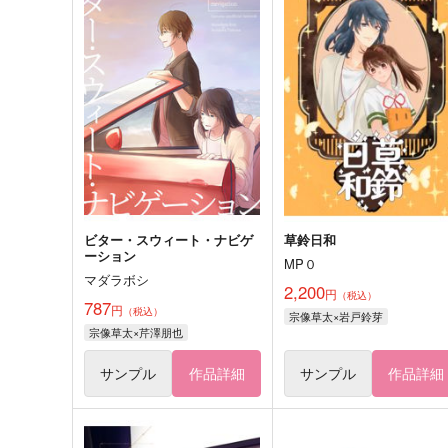
ビター・スウィート・ナビゲ
草鈴日和
ーション
MP０
マダラボシ
2,200
円
（税込）
787
円
（税込）
宗像草太×岩戸鈴芽
宗像草太×芹澤朋也
サンプル
作品詳細
サンプル
作品詳細