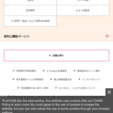
店頭受取
おまとめ配送
11,000円（税込）以上で送料当社負担
便利な機能/サービス
店舗を探す
WEBSITE利用規約
とらのあな会員規約
通信販売ポイント規約
電子書籍サービス利用規約
個人情報保護方針
クッキーポリシー
特定商取引法に基づく表示
なりすまし・いたずら注文について
For Overseas customer, now you can ship your purchases by using purchases agent
services “AOCS”! Click {more…} for more information …
more
To provide you the best service, this website uses cookies.See our Cookie
Policy to learn more.You must agree to the use of cookies to browse the
website, but you can also refuse the use of some cookies through your browser
settings.