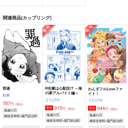
hamicco
みそ漬け
うたげや
880
715
1,572
円
円
円
（税込）
（税込）
（税込）
煉獄杏寿郎×竈門炭治郎
煉獄杏寿郎×竈門炭治郎
関連商品(カップリング)
煉獄杏寿郎×竈門炭治郎
サンプル
サンプル
サンプル
作品詳細
作品詳細
作品詳細
罪過
R先輩は心配症!? ～海
わんダフルLoveファ
の家アルバイト編～
イト！
彩葬
うたげや
うたげや
787
円
（税込）
315
944
円
専売
円
専売
（税込）
（税込）
鬼滅の刃
あなたとともに
許婚の君と埋み火の恋
融点
鬼滅の刃
鬼滅の刃
煉獄杏寿郎×竈門炭治郎
なるようにしかならな
うたげや
NO GINGER
煉獄杏寿郎×竈門炭治郎
煉獄杏寿郎×竈門炭治郎
い