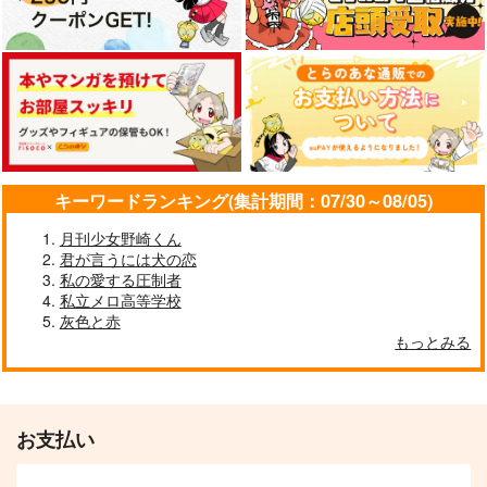
煉獄杏寿郎×竈門炭治郎
煉獄杏寿郎×竈門炭治郎
煉獄杏寿郎×竈門炭治郎
サンプル
サンプル
サンプル
作品詳細
作品詳細
作品詳細
キーワードランキング(集計期間：07/30～08/05)
月刊少女野崎くん
君が言うには犬の恋
私の愛する圧制者
私立メロ高等学校
灰色と赤
もっとみる
あなたに近づく 満た
愛洋々！
される
みそ漬け
nmtk
お支払い
3,144
円
（税込）
1,210
円
（税込）
煉獄杏寿郎×竈門炭治郎