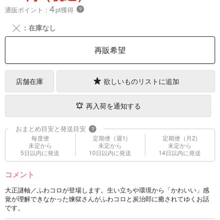
4
通販ポイント：
pt獲得
？
╳
：在庫なし
再販希望
店舗在庫
欲しいものリストに追加
再入荷を通知する
おまとめ目安と発送目安
?
毎度便
定期便（週1)
定期便（月2)
未定から
未定から
未定から
5日以内に発送
10日以内に発送
14日以内に発送
コメント
大正謎軸／ふわコロが登場します。生い立ちや環境から「かわいい」感
覚が理解できなかった煉獄さんがふわコロと炭治郎に癒されてゆくお話
です。