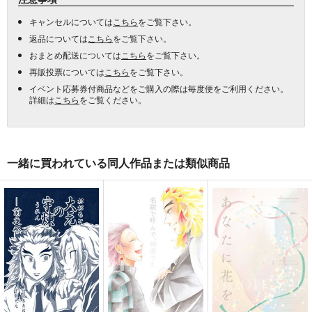
キャンセルについては
こちら
をご覧下さい。
返品については
こちら
をご覧下さい。
おまとめ配送については
こちら
をご覧下さい。
再販投票については
こちら
をご覧下さい。
イベント応募券付商品などをご購入の際は毎度便をご利用ください。
詳細は
こちら
をご覧ください。
一緒に買われている同人作品または類似商品