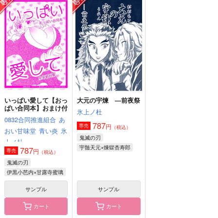
たんポコ
證明寫眞
恋譚色彩
おかっぱよ
87vie
junk
385
975
2,672
円
円
円
（税込）
（税込）
（税込）
煉獄杏寿郎×竈門炭治郎
煉獄杏寿郎×竈門炭治郎
煉獄杏寿郎×竈門炭治郎
サンプル
サンプル
サンプル
作品詳細
作品詳細
作品詳細
いっぱい愛して【おっ
大元の宇煉 ―前夜祭
ぱい合同本】おまけ付
氷上ノ杜
0832合同推進組合
あ
787
円
専売
（税込）
おい甘味堂
青い炎
氷
鬼滅の刃
上ノ杜
宇髄天元×煉獄杏寿郎
787
円
専売
（税込）
鬼滅の刃
伊黒小芭内×甘露寺蜜璃
サンプル
サンプル
カート
カート
触れえぬ恋の話
片想いとかけまして
出張！アソートメント