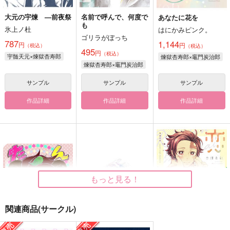
大元の宇煉 —前夜祭
名前で呼んで、何度で
あなたに花を
も
氷上ノ杜
はにかみピンク。
ゴリラがぼっち
787
1,144
円
円
（税込）
（税込）
495
円
（税込）
宇髄天元×煉獄杏寿郎
煉獄杏寿郎×竈門炭治郎
煉獄杏寿郎×竈門炭治郎
サンプル
サンプル
サンプル
作品詳細
作品詳細
作品詳細
もっと見る！
関連商品(サークル)