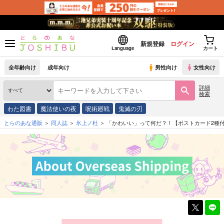
新規登録
ログイン
Language
カート
全年齢向け
成年向け
男性向け
女性向け
詳細
検索
わた図書
魔法使いの夜
呪術廻戦
鬼滅の刃
とらのあな通販
同人誌
氷上ノ杜
「かわいい」って何だ？！【ポストカード2種