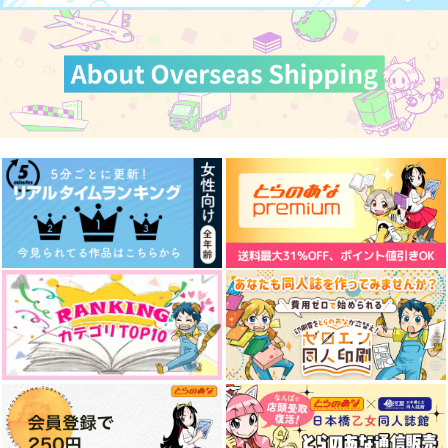
629
煉獄杏寿郎×竈門炭治郎
円
煉獄杏寿郎×竈門炭治郎
（税込）
カート
カート
カート
煉獄杏寿郎×竈門炭治郎
サンプル
サンプル
サンプル
作品詳細
作品詳細
作品詳細
俺の炭治郎がふわふわ
満たしてあげよう こ
彼は誰時の世界へ
に！
ちらへおいで
と 中編
1224
nmtk
junk
715
787
1,572
円
円
円
（税込）
（税込）
（税込）