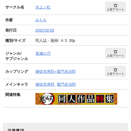
サークル名
氷上ノ杜
入荷アラート
作家
みちを
発行日
2023/02/26
種別/サイズ
同人誌 - 漫画/ Ａ５ 20p
ジャンル/
鬼滅の刃
入荷アラート
サブジャンル
カップリング
煉獄杏寿郎×竈門炭治郎
入荷アラート
メインキャラ
煉獄杏寿郎
竈門炭治郎
関連特集
注意事項