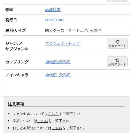
作家
高崎桃李
発行日
2022/06/01
種別/サイズ
同人グッズ - フィギュア/ その他
ジャンル/
プロジェクトセカイ
入荷アラート
サブジャンル
カップリング
神代類×天馬司
入荷アラート
メインキャラ
神代類
天馬司
注意事項
キャンセルについては
こちら
をご覧下さい。
返品については
こちら
をご覧下さい。
おまとめ配送については
こちら
をご覧下さい。