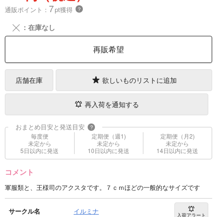
7
通販ポイント：
pt獲得
？
╳
：在庫なし
再販希望
店舗在庫
欲しいものリストに追加
再入荷を通知する
おまとめ目安と発送目安
?
毎度便
定期便（週1)
定期便（月2)
未定から
未定から
未定から
5日以内に発送
10日以内に発送
14日以内に発送
コメント
軍服類と、王様司のアクスタです。７ｃｍほどの一般的なサイズです
サークル名
イルミナ
入荷アラート