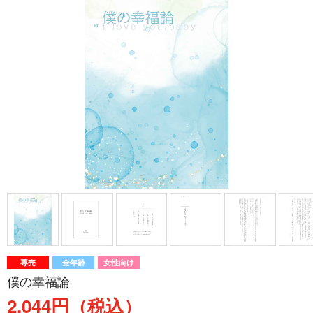
専売
全年齢
女性向け
僕の幸福論
2,044円（税込）