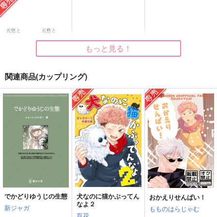
カタオモイ
しゃらんら！
東雲
緑茶派
青いチューリップ
KK
787
440
1,729
円
円
円
（税込）
（税込）
（税込）
五条悟×虎杖悠仁
五条悟×虎杖悠仁
五条悟×虎杖悠仁
もっと見る！
サンプル
サンプル
サンプル
関連商品(カップリング)
作品詳細
作品詳細
作品詳細
五悠と子どものハッピ
ーエンド／短編集
um
3,457
円
専売
（税込）
呪術廻戦
五条悟×虎杖悠仁
サンプル
カート
でかどりゆうじの生態
犬なのに猫かぶってん
おかえりせんぱい！
なよ２
新ジャガ
もものはらじゃむ
或る男の記録
雪のかさぶた
ソレはソレ！コレはコ
百花