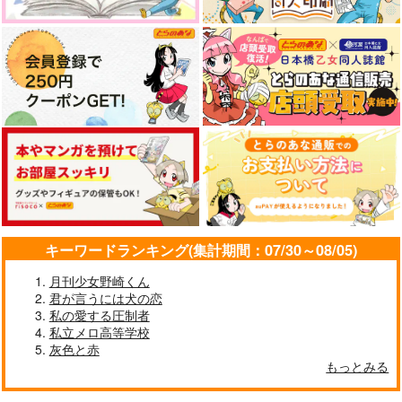
787
110
円
円
（税込）
（税込）
472
787
1,572
1,887
円
円
専売
円
専売
（税込）
（税込）
円
（税込）
（税込）
五条悟×虎杖悠仁
五条悟×虎杖悠仁
呪術廻戦
呪術廻戦
呪術廻戦
五条悟×虎杖悠仁
五条悟×虎杖悠仁
五条悟×虎杖悠仁
五条悟×虎杖悠仁
サンプル
サンプル
サンプル
サンプル
サンプル
サンプル
作品詳細
作品詳細
作品詳細
カート
カート
カート
キーワードランキング(集計期間：07/30～08/05)
月刊少女野崎くん
君が言うには犬の恋
私の愛する圧制者
私立メロ高等学校
DAILY
ごじょにゃんとゆじく
灰色と赤
ん4
護衛対象はトップアイ
arcana8
もっとみる
ドルでした まとめ本
ゴビョウ
629
円
じゃがいも畑
（税込）
787