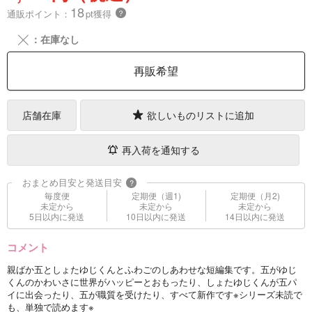
18
通販ポイント：
pt獲得
？
╳
：在庫なし
再販希望
店舗在庫
欲しいものリストに追加
再入荷を通知する
おまとめ目安と発送目安
?
毎度便
定期便（週1)
定期便（月2)
未定から
未定から
未定から
5日以内に発送
10日以内に発送
14日以内に発送
コメント
親ばか五としょたゆじくんとふわごのしあわせな短編集です。五がゆじ
くんのかわいさに世界がハッピーとおもったり、しょたゆじくんが五パ
イに出会ったり、五が職質を受けたり、すべて新作です※シリーズ未読で
も、単独で読めます※