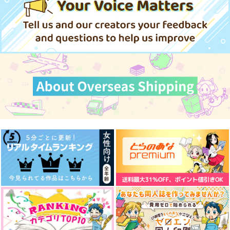
ゴビョウ
1,257
円
専売
（税込）
787
110
円
円
220
（税込）
677
（税込）
円
専売
円
専売
（税込）
472
（税込）
呪術廻戦
円
（税込）
五条悟×虎杖悠仁
五条悟×虎杖悠仁
呪術廻戦
呪術廻戦
五条悟×虎杖悠仁
五条悟×虎杖悠仁
五条悟×虎杖悠仁
五条悟×虎杖悠仁
サンプル
サンプル
サンプル
サンプル
サンプル
サンプル
作品詳細
作品詳細
作品詳細
カート
カート
カート
捕食
さとうとハチミツ05
ごじょにゃんとゆじく
ビューティフルデイズ
彼の人の話
好きって言ってよ。下
んまとめ
clockrock
M31
帰路
無常讃歌
猿と腰掛
ゴビョウ