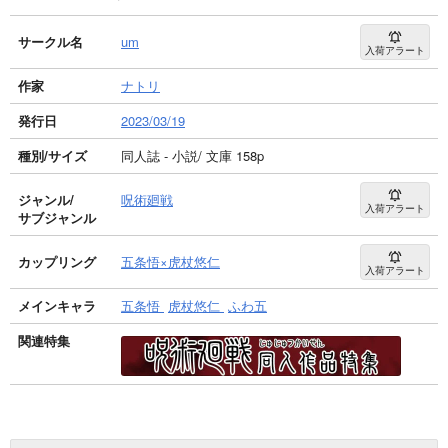
サークル名
um
入荷アラート
作家
ナトリ
発行日
2023/03/19
種別/サイズ
同人誌 - 小説/ 文庫 158p
ジャンル/
呪術廻戦
入荷アラート
サブジャンル
カップリング
五条悟×虎杖悠仁
入荷アラート
メインキャラ
五条悟
虎杖悠仁
ふわ五
関連特集