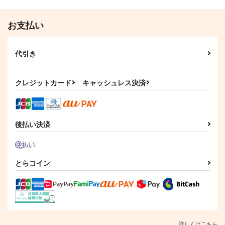
円
（税込）
五条悟×虎杖悠仁
1,572
円
専売
（税込）
五条悟×虎杖悠仁
呪術廻戦
お支払い
サンプル
サンプル
五条悟×虎杖悠仁
作品詳細
作品詳細
サンプル
代引き
作品詳細
クレジットカード
キャッシュレス決済
後払い決済
とらコイン
詳しくはこちら