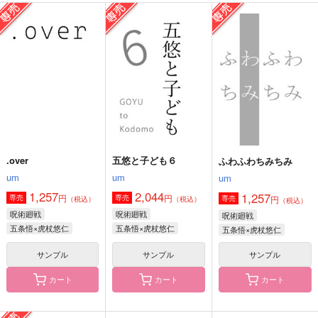
ふわふわちみちみ
リチュアルホロウ
子虎ちゃんといっし
ょ！
um
bibi
ゴビョウ
1,257
1,100
円
円
（税込）
（税込）
787
円
（税込）
五条悟×虎杖悠仁
五条悟×虎杖悠仁
五条悟×虎杖悠仁
サンプル
サンプル
サンプル
作品詳細
作品詳細
作品詳細
.over
五悠と子ども６
ふわふわちみちみ
um
um
um
1,257
2,044
1,257
円
円
専売
専売
円
専売
（税込）
（税込）
（税込）
呪術廻戦
呪術廻戦
呪術廻戦
五条悟×虎杖悠仁
五条悟×虎杖悠仁
五条悟×虎杖悠仁
サンプル
サンプル
サンプル
カート
カート
カート