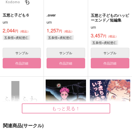
五悠と子ども６
.over
五悠と子どものハッピ
ーエンド／短編集
um
um
um
2,044
1,257
円
円
（税込）
（税込）
3,457
円
（税込）
五条悟×虎杖悠仁
五条悟×虎杖悠仁
五条悟×虎杖悠仁
サンプル
サンプル
サンプル
作品詳細
作品詳細
作品詳細
もっと見る！
関連商品(サークル)