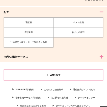
配送
宅配便
ポスト投函
店頭受取
おまとめ配送
11,000円（税込）以上で送料当社負担
便利な機能/サービス
店舗を探す
WEBSITE利用規約
とらのあな会員規約
通信販売ポイント規約
電子書籍サービス利用規約
個人情報保護方針
クッキーポリシー
特定商取引法に基づく表示
なりすまし・いたずら注文について