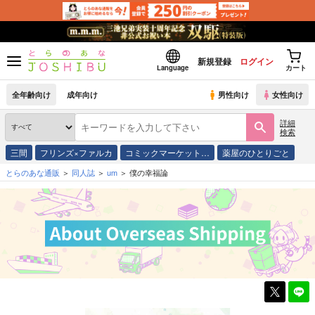
新規登録
ログイン
Language
カート
全年齢向け
成年向け
男性向け
女性向け
詳細
検索
三間
フリンズ×ファルカ
コミックマーケット…
薬屋のひとりごと
とらのあな通販
同人誌
um
僕の幸福論