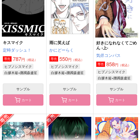
サンプル
サンプル
サンプル
作品詳細
作品詳細
作品詳細
キスマイク
雨に笑えば
好きになれなくてごめ
ん ‐上-
定時ダッシュ！
かにどーらく
気侭コンパス
787
550
円
円
専売
専売
（税込）
（税込）
858
円
専売
（税込）
ヒプノシスマイク
ヒプノシスマイク
ヒプノシスマイク
白膠木簓×躑躅森盧笙
白膠木簓×躑躅森盧笙
白膠木簓×躑躅森盧笙
サンプル
サンプル
サンプル
アイジョウ何パーセン
せんせいのとなり。
SASARADIO
ト
カート
カート
カート
Ｐ-ＬＩＮＥ
moon arbor
すなぎも
1,100
990
円
円
（税込）
（税込）
330
円
（税込）
白膠木簓×躑躅森盧笙
白膠木簓×躑躅森盧笙
白膠木簓×躑躅森盧笙
サンプル
サンプル
サンプル