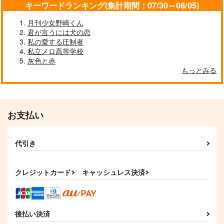
キーワードランキング(集計期間：07/30～08/05)
月刊少女野崎くん
君が言うには犬の恋
私の愛する圧制者
私立メロ高等学校
灰色と赤
もっとみる
SASARADIO
moon arbor
990
円
専売
（税込）
ヒプノシスマイク
お支払い
思えば笑い話
メリーゴーランド
白膠木簓×躑躅森盧笙
芥処理場
スペースマウンテン
サンプル
代引き
1,729
944
円
円
（税込）
（税込）
カート
白膠木簓×躑躅森盧笙
白膠木簓×躑躅森盧笙
クレジットカード
キャッシュレス決済
サンプル
サンプル
作品詳細
作品詳細
後払い決済