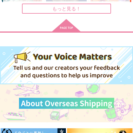
作品詳細
作品詳細
作品詳細
もっと見る！
Log:02
Rogue
どつ本のごっつええ感
じなまとめ本～BL編
BREAD
ミンチ
～
こんちくしょう！
2,144
629
円
円
専売
専売
（税込）
（税込）
1,257
円
（税込）
ヒプノシスマイク
ヒプノシスマイク
ヒプノシスマイク
白膠木簓×躑躅森盧笙
白膠木簓×躑躅森盧笙
（白膠木簓＋躑躅森盧笙）×天谷奴零
変身-メタモルフォー
変変身
アイカタアディクショ
サンプル
サンプル
サンプル
ゼ-
ン！
トカゲ村
カート
カート
カート
トカゲ村
爆裂いちご
739
円
（税込）
787
944
円
円
（税込）
（税込）
躑躅森盧笙×白膠木簓
躑躅森盧笙×白膠木簓
白膠木簓×躑躅森盧笙
サンプル
サンプル
サンプル