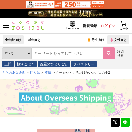
新規登録
ログイン
Language
カート
全年齢向け
成年向け
男性向け
女性向け
詳細
検索
三間
桜河こはく
薬屋のひとりごと
タペストリー
とらのあな通販
同人誌
不憫
かきたいところだけかいたパロの本2