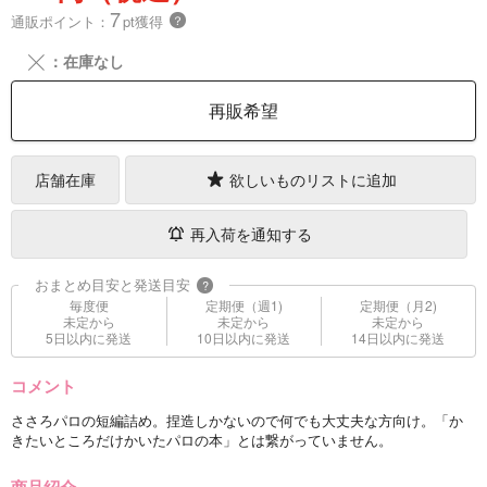
7
通販ポイント：
pt獲得
？
╳
：在庫なし
再販希望
店舗在庫
欲しいものリストに追加
再入荷を通知する
おまとめ目安と発送目安
?
毎度便
定期便（週1)
定期便（月2)
未定から
未定から
未定から
5日以内に発送
10日以内に発送
14日以内に発送
コメント
ささろパロの短編詰め。捏造しかないので何でも大丈夫な方向け。「か
きたいところだけかいたパロの本」とは繋がっていません。
商品紹介