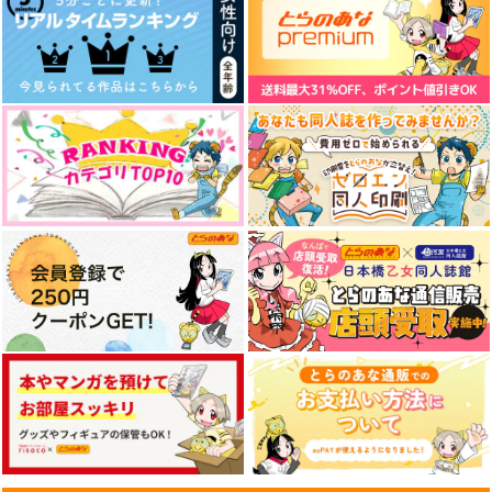
作品詳細
作品詳細
作品詳細
ずっと笑い合っていた
雨が止む、幕が上がる
デートは恋するゴース
い。
トのために
どーしょーもないわ
愛羅武勇
賞味期限1年以内
787
円
専売
（税込）
472
629
円
専売
円
専売
（税込）
（税込）
ヒプノシスマイク
ヒプノシスマイク
ヒプノシスマイク
白膠木簓×躑躅森盧笙
白膠木簓×躑躅森盧笙
白膠木簓×躑躅森盧笙
新婚さんはじめました
絶華ささろ再録集
遥かの残響 上
サンプル
サンプル
サンプル
ｍｅｒｒｙ
絶華
トカゲ村
330
1,439
1,147
円
円
円
（税込）
（税込）
カート
カート
カート
（税込）
白膠木簓×躑躅森盧笙
白膠木簓×躑躅森盧笙
躑躅森盧笙×白膠木簓
サンプル
サンプル
サンプル
作品詳細
作品詳細
作品詳細