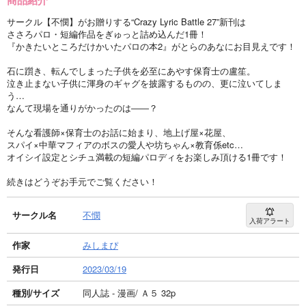
サークル【不憫】がお贈りする“Crazy Lyric Battle 27”新刊は
ささろパロ・短編作品をぎゅっと詰め込んだ1冊！
『かきたいところだけかいたパロの本2』がとらのあなにお目見えです！
石に躓き、転んでしまった子供を必至にあやす保育士の盧笙。
泣き止まない子供に渾身のギャグを披露するものの、更に泣いてしま
う…
なんて現場を通りがかったのは――？
そんな看護師×保育士のお話に始まり、地上げ屋×花屋、
スパイ×中華マフィアのボスの愛人や坊ちゃん×教育係etc…
オイシイ設定とシチュ満載の短編パロディをお楽しみ頂ける1冊です！
続きはどうぞお手元でご覧ください！
サークル名
不憫
入荷アラート
作家
みしまぴ
発行日
2023/03/19
種別/サイズ
同人誌 - 漫画/ Ａ５ 32p