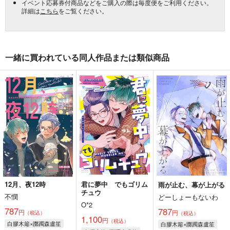
イベント応募券付商品などをご購入の際は毎度便をご利用ください。
詳細は
こちら
をご覧ください。
一緒に買われている同人作品または類似商品
12月、夜12時
君に夢中 でもゴリム
雨が止む、幕が上がる
チュウ
不憫
どーしょーもないわ
O*2
787
787
円
円
（税込）
（税込）
1,100
円
（税込）
白膠木簓×躑躅森盧笙
白膠木簓×躑躅森盧笙