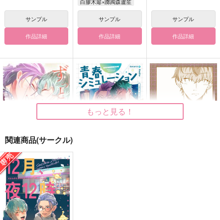
白膠木簓×躑躅森盧笙
サンプル
サンプル
サンプル
作品詳細
作品詳細
作品詳細
もっと見る！
関連商品(サークル)
ずっと笑い合っていた
青春シミュレーション
恋はつらい、恋わずら
い。
い
O*2
愛羅武勇
ミンチ
1,100
円
（税込）
472
787
円
円
（税込）
（税込）
白膠木簓×躑躅森盧笙
白膠木簓×躑躅森盧笙
白膠木簓×躑躅森盧笙