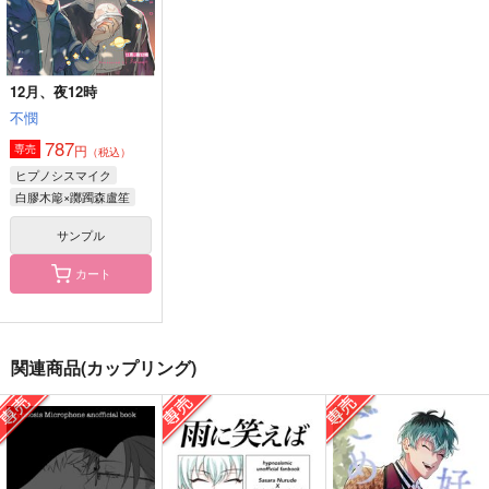
サンプル
サンプル
サンプル
作品詳細
作品詳細
作品詳細
12月、夜12時
不憫
787
円
専売
（税込）
ヒプノシスマイク
白膠木簓×躑躅森盧笙
サンプル
カート
DEVILISH YOUTH
もんもんフラストレー
お前とその舞台で、
関連商品(カップリング)
ション
まだあいも見ず
愛羅武勇
haruurei
629
1,100
円
円
（税込）
（税込）
1,179
円
（税込）
躑躅森盧笙×白膠木簓
白膠木簓×躑躅森盧笙
躑躅森盧笙×白膠木簓