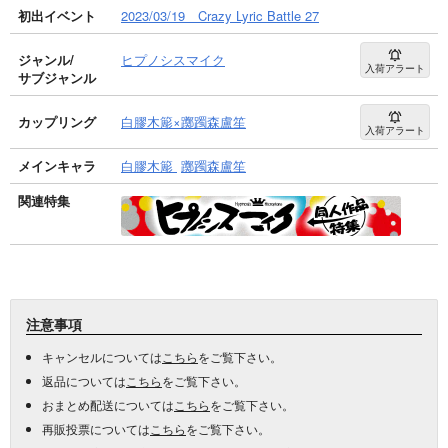
初出イベント
2023/03/19 Crazy Lyric Battle 27
ジャンル/
ヒプノシスマイク
入荷アラート
サブジャンル
カップリング
白膠木簓×躑躅森盧笙
入荷アラート
メインキャラ
白膠木簓
躑躅森盧笙
関連特集
注意事項
キャンセルについては
こちら
をご覧下さい。
返品については
こちら
をご覧下さい。
おまとめ配送については
こちら
をご覧下さい。
再販投票については
こちら
をご覧下さい。