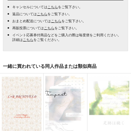
キャンセルについては
こちら
をご覧下さい。
返品については
こちら
をご覧下さい。
おまとめ配送については
こちら
をご覧下さい。
再販投票については
こちら
をご覧下さい。
イベント応募券付商品などをご購入の際は毎度便をご利用ください。
詳細は
こちら
をご覧ください。
一緒に買われている同人作品または類似商品