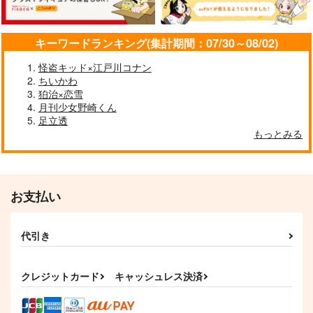
サンプル
サンプル
サンプル
キーワードランキング(集計期間：07/30～08/02)
作品詳細
作品詳細
作品詳細
怪盗キッド×江戸川コナン
ちいかわ
狛治×恋雪
月刊少女野崎くん
足立透
もっとみる
お支払い
クライ・ベイビー・ク
NRCAMPASLIFESRL
代引き
ライ
ザクロジック
ラムレーズン
1,100
円
（税込）
787
クレジットカード
キャッシュレス決済
円
（税込）
レオナ×ラギー
ラギー×レオナ