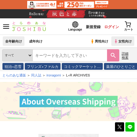
新規登録
ログイン
Language
カート
全年齢向け
成年向け
男性向け
女性向け
詳細
検索
狛治×恋雪
フリンズ×ファルカ
コミックマーケット…
薬屋のひとりごと
とらのあな通販
同人誌
ironagomi
L×R ARCHIVES