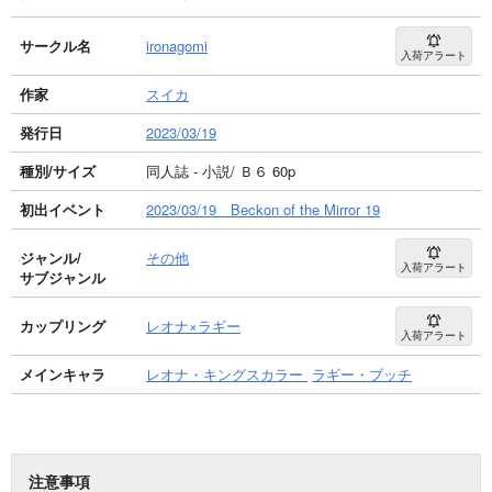
サークル名
ironagomi
入荷アラート
作家
スイカ
発行日
2023/03/19
種別/サイズ
同人誌 - 小説/ Ｂ６ 60p
初出イベント
2023/03/19 Beckon of the Mirror 19
ジャンル/
その他
入荷アラート
サブジャンル
カップリング
レオナ×ラギー
入荷アラート
メインキャラ
レオナ・キングスカラー
ラギー・ブッチ
注意事項