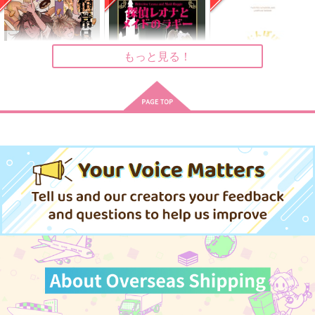
レオナ×ラギー
レオナ×ラギー
ラギー×レオナ
サンプル
サンプル
サンプル
もっと見る！
作品詳細
作品詳細
作品詳細
恒常月末思い出集
探偵レオナとメイドの
たんぽぽクリーニング
ラギー
月末のキャラウェイ
かがりや
ぽーぽ廿煮
1,572
1,540
円
専売
円
専売
（税込）
（税込）
1,887
円
専売
（税込）
その他
レオナ×ラギー
その他
レオナ×ラギー
その他
レオナ×ラギー
サンプル
サンプル
サンプル
映画の時間
Blue gray
Golden Record
カート
カート
カート
kosame
ふわまく
箱庭のゆめ
472
944
787
円
円
円
（税込）
（税込）
（税込）
ラギー×レオナ
ラギー×レオナ
ラギー×レオナ