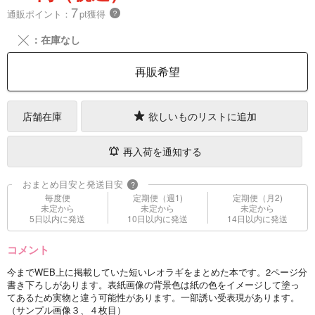
7
通販ポイント：
pt獲得
？
╳
：在庫なし
再販希望
店舗在庫
欲しいものリストに追加
再入荷を通知する
おまとめ目安と発送目安
?
毎度便
定期便（週1)
定期便（月2)
未定から
未定から
未定から
5日以内に発送
10日以内に発送
14日以内に発送
コメント
今までWEB上に掲載していた短いレオラギをまとめた本です。2ページ分
書き下ろしがあります。表紙画像の背景色は紙の色をイメージして塗っ
てあるため実物と違う可能性があります。一部誘い受表現があります。
（サンプル画像３、４枚目）