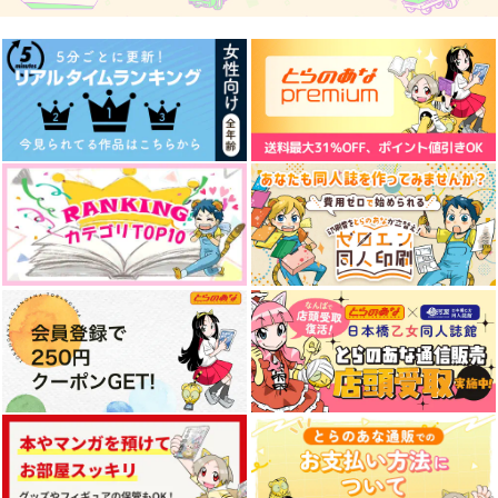
サンプル
サンプル
サンプル
作品詳細
作品詳細
作品詳細
完全無欠のプロローグ
ヴェナ・アモリスを辿
二人は別々の体がもど
る先
かしい
鯖の推し寿司
なんちゃらうんぬんか
鯖の推し寿司
330
円
専売
（税込）
んぬん
550
円
専売
（税込）
その他
レオナ×ラギー
1,320
円
専売
その他
レオナ×ラギー
（税込）
その他
レオナ×ラギー
逃げ水とアトリビュー
ラギーブッチの分裂
A.a
サンプル
サンプル
サンプル
ト（下）
アルニコ。
野菜サンド専門店
スタート地点から
カート
カート
カート
629
959
円
円
（税込）
（税込）
2.0km
ラギー×レオナ
ラギー×レオナ
1,572
円
（税込）
ラギー×レオナ