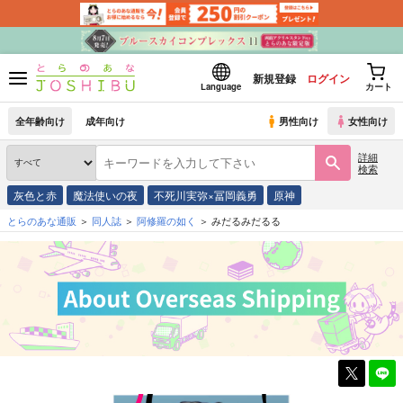
新規登録
ログイン
Language
カート
全年齢向け
成年向け
男性向け
女性向け
詳細
検索
灰色と赤
魔法使いの夜
不死川実弥×冨岡義勇
原神
とらのあな通販
同人誌
阿修羅の如く
みだるみだるる