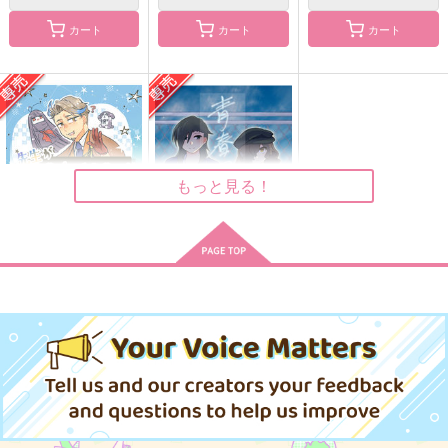
恋煩いの看病日和
岡田君のクセに生意気
斎藤一と岡田以蔵が共
だ！
カート
カート
カート
闘する本
らいまん
4624
Owen
660
円
（税込）
629
787
円
円
（税込）
（税込）
範馬刃牙×花山薫
斎藤一
岡田以蔵×高杉晋作
サンプル
サンプル
サンプル
作品詳細
作品詳細
作品詳細
もっと見る！
先生があそびにきたぞ
青春ファタール
っ！
Spicy Sweets!
土曜日のキャラメル
787
円
専売
（税込）
629
円
専売
（税込）
Fate/Grand Order
Fate/Grand Order
坂本龍馬×岡田以蔵
坂本龍馬×岡田以蔵
GEMini【オマケ3種
くに育てちぎ育て
サンプル
サンプル
ほのぼの