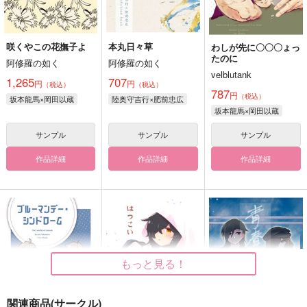
咲くやこの花撫子よ
本丸日々草
わしが先に〇〇〇ょっ
たのに
阿修羅の如く
阿修羅の如く
velblutank
1,265
707
円
円
（税込）
（税込）
787
円
（税込）
坂本龍馬×岡田以蔵
陸奥守吉行×肥前忠広
坂本龍馬×岡田以蔵
サンプル
サンプル
サンプル
作品詳細
作品詳細
作品詳細
もっと見る！
関連商品(サークル)