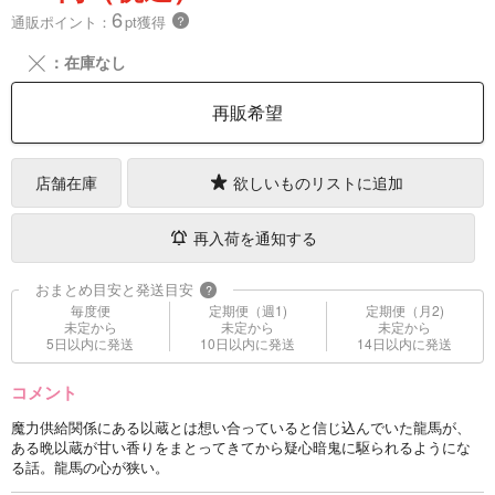
6
通販ポイント：
pt獲得
？
╳
：在庫なし
再販希望
店舗在庫
欲しいものリストに追加
再入荷を通知する
おまとめ目安と発送目安
?
毎度便
定期便（週1)
定期便（月2)
未定から
未定から
未定から
5日以内に発送
10日以内に発送
14日以内に発送
コメント
魔力供給関係にある以蔵とは想い合っていると信じ込んでいた龍馬が、
ある晩以蔵が甘い香りをまとってきてから疑心暗鬼に駆られるようにな
る話。龍馬の心が狭い。