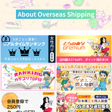
版】
yudetako
うなぎピンポンダッシ
カート
カート
おかゆたべたい
ュ
787
円
（税込）
1,870
円
（税込）
629
國神錬介×千切豹馬
円
（税込）
ハン・ジュンギ×ハン・ジュンギ
インドラ
サンプル
サンプル
サンプル
作品詳細
作品詳細
作品詳細
Dangerously Sweet
もっと！ちいさいやつ
OUR 1st VACATION
Boyfriend
とでっかいやつ