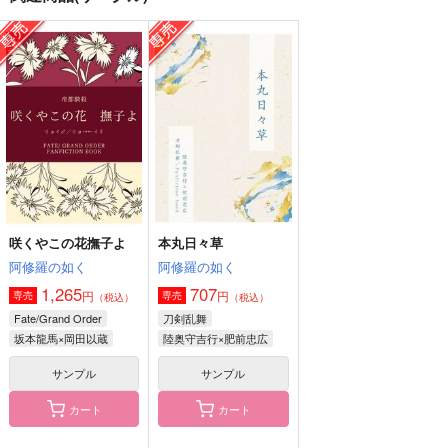
ブルーマンデー・シン
はつこい
青春ファタール
ドローム
Spicy Sweets!
Spicy Sweets!
炙りでください
787
787
円
円
（税込）
（税込）
787
円
（税込）
坂本龍馬×岡田以蔵
坂本龍馬×岡田以蔵
坂本龍馬×岡田以蔵
サンプル
サンプル
サンプル
作品詳細
作品詳細
作品詳細
咲くやこの花撫子よ
本丸日々草
阿修羅の如く
阿修羅の如く
1,265
707
円
円
専売
専売
（税込）
（税込）
Fate/Grand Order
刀剣乱舞
坂本龍馬×岡田以蔵
陸奥守吉行×肥前忠広
サンプル
サンプル
カート
カート