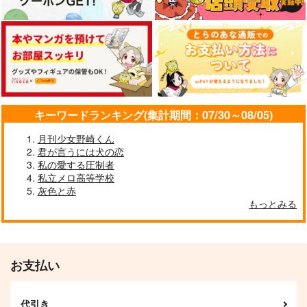
SDC
すしやき
CCLaT
1,000
円
（税込）
787
787
円
円
（税込）
（税込）
オールキャラ
フロイド×女監督生
サンプル
サンプル
サンプル
作品詳細
作品詳細
作品詳細
キーワードランキング(集計期間：07/30～08/05)
月刊少女野崎くん
君が言うには犬の恋
私の愛する圧制者
私立メロ高等学校
灰色と赤
もっとみる
お支払い
Happy happy birthda
Departure
y
SDC
代引き
jm/分室