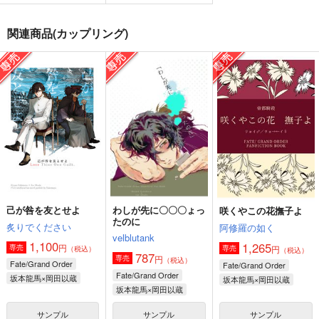
先生があそびにきたぞ
GEMini【オマケ2種
己が咎を友とせよ
関連商品(カップリング)
っ！
版】
炙りでください
土曜日のキャラメル
おかゆたべたい
1,100
円
（税込）
629
1,650
円
円
（税込）
（税込）
坂本龍馬×岡田以蔵
坂本龍馬×岡田以蔵
ハン・ジュンギ×ハン・ジュンギ
サンプル
サンプル
サンプル
作品詳細
作品詳細
作品詳細
己が咎を友とせよ
わしが先に〇〇〇ょっ
咲くやこの花撫子よ
たのに
炙りでください
阿修羅の如く
velblutank
1,100
1,265
円
専売
円
専売
（税込）
（税込）
787
円
専売
（税込）
Fate/Grand Order
Fate/Grand Order
Fate/Grand Order
坂本龍馬×岡田以蔵
坂本龍馬×岡田以蔵
坂本龍馬×岡田以蔵
サンプル
サンプル
サンプル