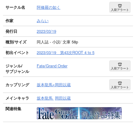
サークル名
阿修羅の如く
入荷アラート
作家
みらい
発行日
2023/03/19
種別/サイズ
同人誌 - 小説/ 文庫 58p
初出イベント
2023/03/19 第43次ROOT 4 to 5
ジャンル/
Fate/Grand Order
入荷アラート
サブジャンル
カップリング
坂本龍馬×岡田以蔵
入荷アラート
メインキャラ
坂本龍馬
岡田以蔵
関連特集