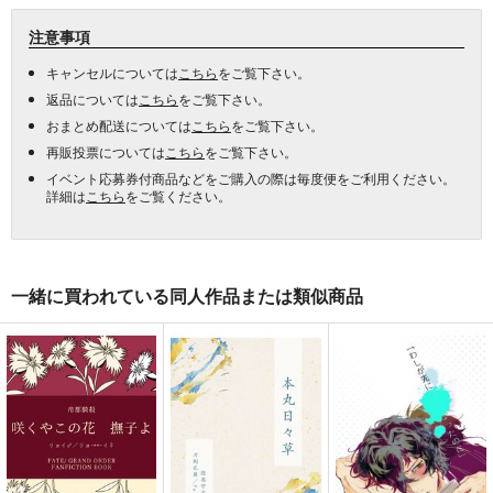
注意事項
キャンセルについては
こちら
をご覧下さい。
返品については
こちら
をご覧下さい。
おまとめ配送については
こちら
をご覧下さい。
再販投票については
こちら
をご覧下さい。
イベント応募券付商品などをご購入の際は毎度便をご利用ください。
詳細は
こちら
をご覧ください。
一緒に買われている同人作品または類似商品