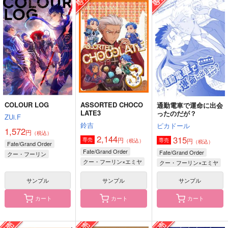
辺にて
本日は、お日柄もよく
宇宙的愛のオーバーチ
ュア
そこのみ
Secret Garden
本日は収穫日和
1,100
275
円
円
（税込）
（税込）
677
円
水木
（税込）
土井半助×摂津のきり丸
アスラン×キラ
サンプル
サンプル
サンプル
作品詳細
作品詳細
作品詳細
COLOUR LOG
ASSORTED CHOCO
通勤電車で運命に出会
LATE3
ったのだが？
ZUi.F
鈴吉
ピカドール
1,572
円
（税込）
2,144
315
円
専売
円
専売
（税込）
（税込）
Fate/Grand Order
Fate/Grand Order
Fate/Grand Order
クー・フーリン
クー・フーリン×エミヤ
クー・フーリン×エミヤ
エミヤ
カマソッソ
サンプル
サンプル
サンプル
カート
カート
カート
本日、一時引退です。
本日もお日柄がよく
本日はお日柄もよく