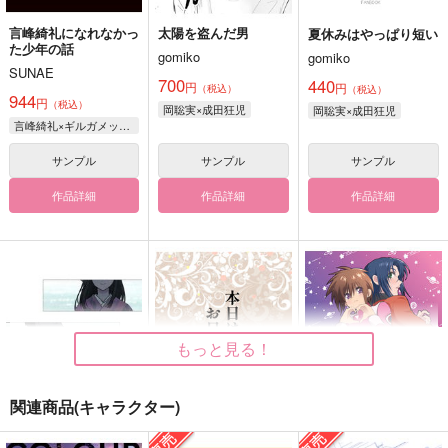
言峰綺礼になれなかっ
太陽を盗んだ男
夏休みはやっぱり短い
た少年の話
gomiko
gomiko
SUNAE
700
440
円
円
（税込）
（税込）
944
円
（税込）
岡聡実×成田狂児
岡聡実×成田狂児
言峰綺礼×ギルガメッシュ
サンプル
サンプル
サンプル
作品詳細
作品詳細
作品詳細
もっと見る！
関連商品(キャラクター)