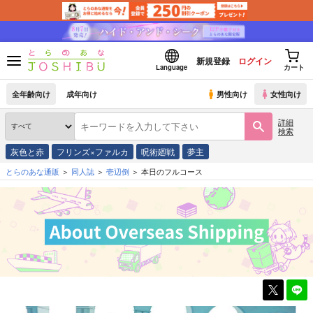
新規登録
ログイン
Language
カート
全年齢向け
成年向け
男性向け
女性向け
詳細
検索
灰色と赤
フリンズ×ファルカ
呪術廻戦
夢主
とらのあな通販
同人誌
壱辺倒
本日のフルコース