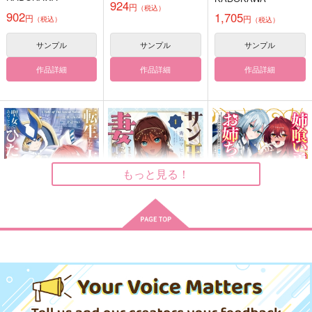
パンダファシズム
す。 14
924
円
（税込）
1,100
787
円
円
902
（税込）
1,705
（税込）
円
円
（税込）
220
（税込）
円
（税込）
笹貫
冨岡義勇×竈門炭治郎
五条悟×虎杖悠仁
サンプル
サンプル
サンプル
サンプル
サンプル
サンプル
作品詳細
作品詳細
作品詳細
作品詳細
作品詳細
作品詳細
余燼の呼び声
世界の終わりで君を待
世界の終わりで君を待
つ 後編-4
つ 後編-3
crosslogic
もっと見る！
NNBV
NNBV
787
円
（税込）
787
629
円
専売
円
専売
（税込）
（税込）
Fate
Fate/Grand Order
Fate/Grand Order
クー・フーリン×エミヤ
クー・フーリン×エミヤ
クー・フーリン×エミヤ
サンプル
サンプル
サンプル
転生した大聖女は、聖
サン王子は妻になりた
姉喰い勇者と貞操逆転
女であることをひた隠
い 1
帝国のお姉ちゃん! ゴ
本日のお弁当係・七
本日のお弁当係・八
大さに冠婚葬祭アンソ
カート
カート
カート
す A Tale of The Gre
ミスキルとバカにされ
アース・スター エン
新潮社企画プロ
一二三書房
ロジー 本日はお日柄
at Saint 14
続けた姉喰いギフトの
らでんばん
らでんばん
もよく
ターテイメント
少年、スキル覚醒し帝
770
825
箱庭プラネタリウム
円
円
（税込）
（税込）
990
990
円
円