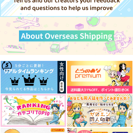
国最強七大女将軍を堕
（税込）
（税込）
726
円
3,929
（税込）
としまくる。 1
円
大和守安定
太鼓鐘貞宗
（税込）
大包平×女審神者
サンプル
サンプル
サンプル
サンプル
サンプル
サンプル
作品詳細
作品詳細
作品詳細
作品詳細
作品詳細
作品詳細
本日はお日柄も良く
chouchou
ALEXANDRITE
もっけの幸い
しさんかまる
縦ロールガチ勢
1,257
629
1,100
円
円
円
（税込）
（税込）
（税込）