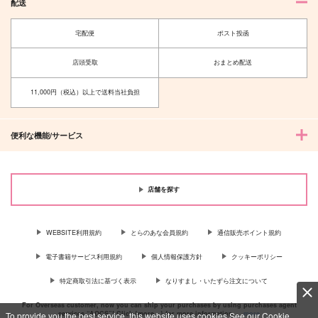
配送
宅配便
ポスト投函
店頭受取
おまとめ配送
11,000円（税込）以上で送料当社負担
便利な機能/サービス
店舗を探す
WEBSITE利用規約
とらのあな会員規約
通信販売ポイント規約
電子書籍サービス利用規約
個人情報保護方針
クッキーポリシー
特定商取引法に基づく表示
なりすまし・いたずら注文について
For Overseas customer, now you can ship your purchases by using purchases agent
services “AOCS”! Click {more…} for more information …
more
To provide you the best service, this website uses cookies.See our Cookie