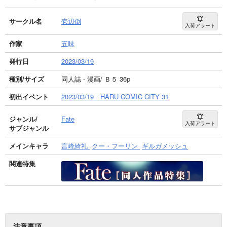
サークル名
壱辺倒
入荷アラート
作家
五味
発行日
2023/03/19
種別/サイズ
同人誌 - 漫画/ Ｂ５ 36p
初出イベント
2023/03/19 HARU COMIC CITY 31
ジャンル/
Fate
入荷アラート
サブジャンル
メインキャラ
言峰綺礼
クー・フーリン
ギルガメッシュ
関連特集
注意事項