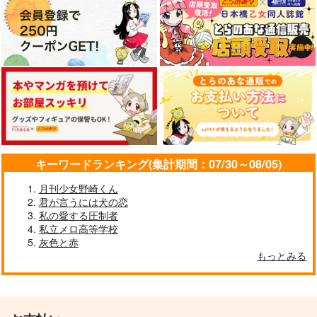
壱百満天原サロメ
壱百満天原サロメ
アスラン×キラ
サンプル
サンプル
サンプル
作品詳細
作品詳細
作品詳細
キーワードランキング(集計期間：07/30～08/05)
月刊少女野崎くん
君が言うには犬の恋
私の愛する圧制者
私立メロ高等学校
灰色と赤
先生と弟子のフルコー
One Ordinary Day
ス！
もっとみる
その辺の道草
茶柱プロジェクト
1,100
円
（税込）
1,650
円
（税込）
柴登吾×六平千鉱
ケイローン×アキレウス