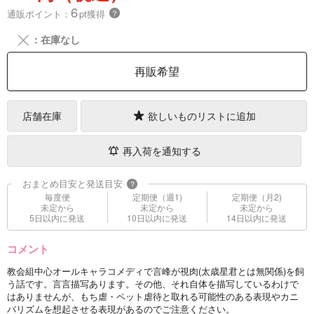
6
通販ポイント：
pt獲得
？
╳
：在庫なし
再販希望
店舗在庫
欲しいものリストに追加
再入荷を通知する
おまとめ目安と発送目安
?
毎度便
定期便（週1)
定期便（月2)
未定から
未定から
未定から
5日以内に発送
10日以内に発送
14日以内に発送
コメント
教会組中心オールキャラコメディで言峰が視肉(太歳星君とは無関係)を飼
う話です。言言描写あります。その他、それ自体を描写しているわけで
はありませんが、もち虐・ペット虐待と取れる可能性のある表現やカニ
バリズムを想起させる表現があるのでご注意ください。