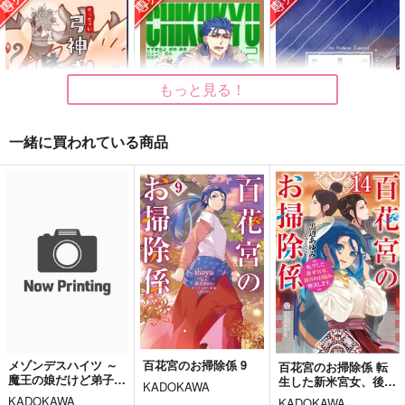
よぬりめ
Dido
寝所
787
787
787
円
円
円
（税込）
（税込）
（税込）
タソガレドキ
マヤノトップガン×ナリタブライアン
生駒達人×水上敏志
もっと見る！
サンプル
サンプル
サンプル
作品詳細
作品詳細
作品詳細
一緒に買われている商品
ちっちゃい弓神さまと
CHIKUKYU 2本目
世界の終わりで君を待
はたた神 ちっちゃい
つ 後編-5
鈴吉
つくも神
こっそりパン屋
NNBV
715
円
専売
（税込）
1,415
629
円
専売
円
専売
（税込）
（税込）
Fate/Grand Order
Fate/Grand Order
Fate/Grand Order
クー・フーリン×エミヤ
ランサー×アーチャー
クー・フーリン×エミヤ
サンプル
サンプル
サンプル
カート
カート
カート
メゾンデスハイツ ～
百花宮のお掃除係 9
百花宮のお掃除係 転
本日のお弁当係・11
本日のごゆだいじぇす
本日も化け日和
魔王の娘だけど弟子に
生した新米宮女、後宮
KADOKAWA
と
してください～ 1
らでんばん
のお悩み解決しま
星巡り
KADOKAWA
KADOKAWA