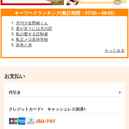
宇髄天元×煉獄杏寿郎
サンプル
サンプル
サンプル
キーワードランキング(集計期間：07/30～08/05)
作品詳細
作品詳細
作品詳細
月刊少女野崎くん
君が言うには犬の恋
私の愛する圧制者
私立メロ高等学校
灰色と赤
もっとみる
お支払い
代引き
稽古のじかん（下）
それから。
埋火
仮小屋
20式
根菜
クレジットカード
キャッシュレス決済
1,257
330
865
円
円
円
（税込）
（税込）
（税込）
宇髄天元×煉獄杏寿郎
宇髄天元×煉獄杏寿郎
宇髄天元×煉獄杏寿郎