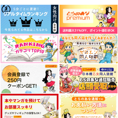
宇髄天元×煉獄杏寿郎
宇髄天元×煉獄杏寿郎
宇髄天元×煉獄杏寿郎
サンプル
サンプル
サンプル
作品詳細
作品詳細
作品詳細
消えもの
芸能パロうれんの合同
これは俺の友達の話な
本2（3冊セット）
んだけど
さもなくば進め
ヤブコウジ
ネコのバヤシライス
550
円
専売
（税込）
2,750
750
円
専売
円
専売
（税込）
（税込）
鬼滅の刃
鬼滅の刃
鬼滅の刃
宇髄天元×煉獄杏寿郎
宇髄天元×煉獄杏寿郎
宇髄天元×煉獄杏寿郎
サンプル
サンプル
サンプル
晴れ間のあなた
稽古のじかん（上）
深海のゆりかごー前編
カート
カート
カート
ー
床底
仮小屋
tent.
660
787
円
円
（税込）
（税込）
440
円
（税込）
宇髄天元×煉獄杏寿郎
宇髄天元×煉獄杏寿郎