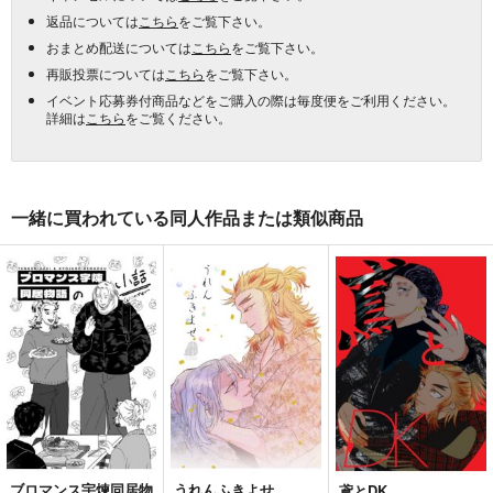
返品については
こちら
をご覧下さい。
おまとめ配送については
こちら
をご覧下さい。
再販投票については
こちら
をご覧下さい。
イベント応募券付商品などをご購入の際は毎度便をご利用ください。
詳細は
こちら
をご覧ください。
一緒に買われている同人作品または類似商品
ブロマンス宇煉同居物
うれんふきよせ
鳶とDK