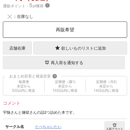
5
通販ポイント：
pt獲得
？
╳
：在庫なし
再販希望
店舗在庫
欲しいものリストに追加
再入荷を通知する
おまとめ目安と発送目安
?
毎度便
定期便（週1)
定期便（月2)
未定から
未定から
未定から
5日以内に発送
10日以内に発送
14日以内に発送
コメント
宇髄さんと煉獄さんの話2つ詰めた本です。
サークル名
たべちゃいたい
入荷アラート