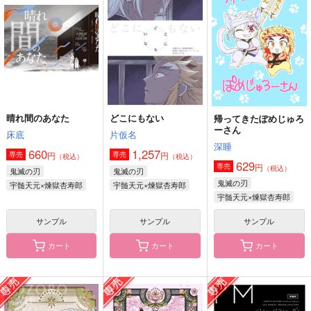
96
tent.
ギガメーカー
944
550
円
円
（税込）
（税込）
715
円
（税込）
宇髄天元×煉獄杏寿郎
宇髄天元×煉獄杏寿郎
宇髄天元×煉獄杏寿郎
サンプル
サンプル
サンプル
作品詳細
作品詳細
作品詳細
晴れ間のあなた
どこにもない
帰ってきたぽめじゅろ
ーさん
床底
片仮名
深睡
660
1,257
円
円
専売
専売
（税込）
（税込）
629
円
専売
（税込）
鬼滅の刃
鬼滅の刃
鬼滅の刃
宇髄天元×煉獄杏寿郎
宇髄天元×煉獄杏寿郎
宇髄天元×煉獄杏寿郎
サンプル
サンプル
サンプル
カート
カート
カート
戦煌華日【参】
現代宇煉の心情
消えもの
ジタ
雨空ひとやすみ
さもなくば進め