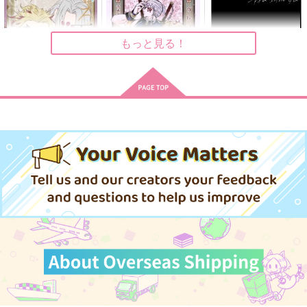
2,200
1,890
550
円
円
円
（税込）
（税込）
（税込）
宇髄天元×煉獄杏寿郎
宇髄天元×煉獄杏寿郎
宇髄天元×煉獄杏寿郎
もっと見る！
サンプル
サンプル
サンプル
作品詳細
作品詳細
作品詳細
そぞろ雨 君、想う。
ウレンログ
I'm still dumb 準備号
（下巻）
紅月夜
ゆで小豆
20式
944
315
円
専売
円
専売
（税込）
（税込）
629
円
専売
（税込）
鬼滅の刃
鬼滅の刃
鬼滅の刃
宇髄天元×煉獄杏寿郎
宇髄天元×煉獄杏寿郎
宇髄天元×煉獄杏寿郎
サンプル
サンプル
サンプル
カート
カート
カート
これは俺の友達の話な
ウレンログ
どこにもない
んだけど
紅月夜
片仮名
ネコのバヤシライス
944
1,257
円
円
（税込）
（税込）
750
円
（税込）