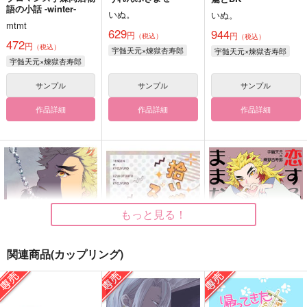
語の小話 -winter-
いぬ。
いぬ。
mtmt
629
944
円
円
（税込）
（税込）
472
円
（税込）
宇髄天元×煉獄杏寿郎
宇髄天元×煉獄杏寿郎
宇髄天元×煉獄杏寿郎
サンプル
サンプル
サンプル
作品詳細
作品詳細
作品詳細
もっと見る！
関連商品(カップリング)
渚を辿る
拾い猫スケッチ
恋するふたりはままな
らない！