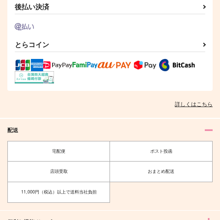
サンプル
サンプル
サンプル
後払い決済
作品詳細
作品詳細
作品詳細
とらコイン
詳しくはこちら
配送
大元の宇煉 —前夜祭
宅配うれん2
宅配便
ポスト投函
氷上ノ杜
スイートポテト
店頭受取
おまとめ配送
787
930
円
円
（税込）
（税込）
宇髄天元×煉獄杏寿郎
宇髄天元×煉獄杏寿郎
11,000円（税込）以上で送料当社負担
サンプル
サンプル