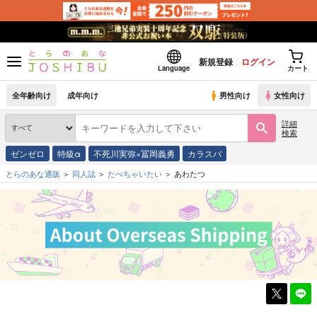
新規登録
ログイン
Language
カート
全年齢向け
成年向け
男性向け
女性向け
詳細
検索
ゼンゼロ
特級α
不死川実弥×冨岡義勇
カラスバ
とらのあな通販
同人誌
たべちゃいたい
あわたつ