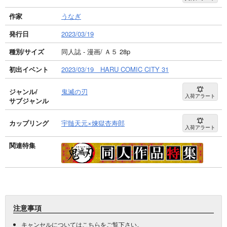
作家
うなぎ
発行日
2023/03/19
種別/サイズ
同人誌 - 漫画/ Ａ５ 28p
初出イベント
2023/03/19 HARU COMIC CITY 31
ジャンル/
鬼滅の刃
入荷アラート
サブジャンル
カップリング
宇髄天元×煉獄杏寿郎
入荷アラート
関連特集
注意事項
キャンセルについては
こちら
をご覧下さい。