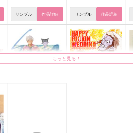
サンプル
作品詳細
サンプル
作品詳細
もっと見る！
浅瀬で遊泳
ハッピーファッキンウェディ
ング～クソッタレバージンロ
parachute
o
ード～
MORBID＋LOVERS
495
1
円
（税込）
787
円
（税込）