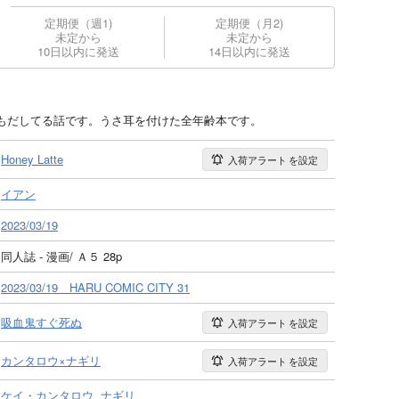
定期便（週1)
定期便（月2)
未定から
未定から
10日以内に発送
14日以内に発送
もだしてる話です。うさ耳を付けた全年齢本です。
Honey Latte
入荷アラート
を設定
イアン
2023/03/19
同人誌 - 漫画/ Ａ５ 28p
2023/03/19 HARU COMIC CITY 31
吸血鬼すぐ死ぬ
入荷アラート
を設定
カンタロウ×ナギリ
入荷アラート
を設定
ケイ・カンタロウ
ナギリ