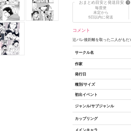
おまとめ目安と発送目安
?
毎度便
未定から
5日以内に発送
コメント
辻バレ後距離を取った二人がもだ
サークル名
作家
発行日
種別/サイズ
初出イベント
ジャンル/
サブジャンル
カップリング
メインキャラ