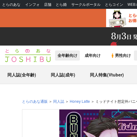
とらのあな
インフォ
店舗
とら婚
サークルポータル
とらコイン
WE
全年齢向け
成年向け
男性向け
同人誌(全年齢)
同人誌(成年)
同人特集(Vtuber)
とらのあな通販
同人誌
Honey Latte
ミッドナイト想定外バニ