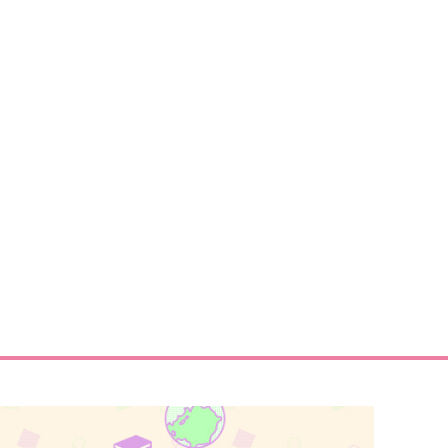
御真祖様×ロナルド
ロナルド×ドラルク
サンプル
作品詳細
サンプル
作品詳細
きな人とAVを観たなら
dawn 夜の東側
argo
ルネッサンス地獄
72
787
円
円
（税込）
（税込）