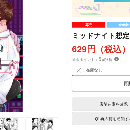
専売
全年齢
ミッドナイト想定
629円（税込
5
通販ポイント：
pt獲得
？
╳
：在庫なし
再
店舗在庫
を確認
再入荷を通知す