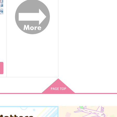
ロナルド×ドラルク
カンタロウ×ナギリ
サンプル
作品詳細
サンプル
作品詳細
ト
One Rainy Day
ハッピーエンドしか認めない
好
ふじた
もふもふのとり。
L
740
1,001
4
円
円
（税込）
（税込）