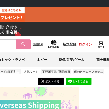
新規登録
ログイン
詳細
検索
Language
カート
コミック・ラノベ
ホビー
映像/音楽/ゲーム
電子書
ッド×江戸川…
人気ワード:
不死川実弥×冨岡義勇
僕のヒーローアカデ…
ポストする
LINEで送る