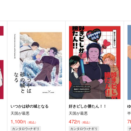
いつかは砂の城となる
好きピしか勝たん！！
ゆ
天国が最悪
天国が最悪
1,100
472
7
円
円
（税込）
（税込）
カンタロウ×ナギリ
カンタロウ×ナギリ