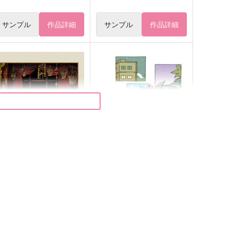
サンプル
作品詳細
サンプル
作品詳細
抵抗と諦念の間
いつでもぼくらがいる
kura
torigoya
,572
3,600
円
円
（税込）
（税込）