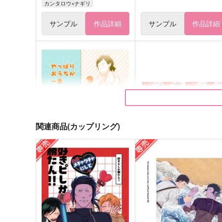
カンタロウ×ナギリ
サンプル
作品詳細
サンプル
作品詳細
関連商品(カップリング)
やっぱりおうちが一番
ロナドラヨンコマ
わけあり
何処でも一生
787
677
円
円
（税込）
（税込）