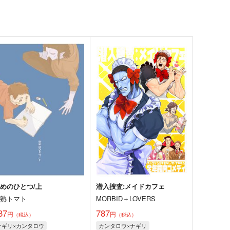
めのひとつ/上
潜入捜査:メイドカフェ
半熟トマト
MORBID＋LOVERS
87
787
円
円
（税込）
（税込）
ナギリ×カンタロウ
カンタロウ×ナギリ