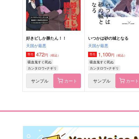
神在月シンジ×ナギリ
ロナルド×ドラルク
サンプル
作品詳細
サンプル
作品詳細
好きピしか勝たん！！
いつかは砂の城となる
天国が最悪
天国が最悪
472
1,100
円
円
専売
専売
（税込）
（税込）
吸血鬼すぐ死ぬ
吸血鬼すぐ死ぬ
カンタロウ×ナギリ
カンタロウ×ナギリ
サンプル
カート
サンプル
カー
ハローバイデイドリーム
おはよう、あのね
トレオン
巣箱。
629
472
円
円
（税込）
（税込）