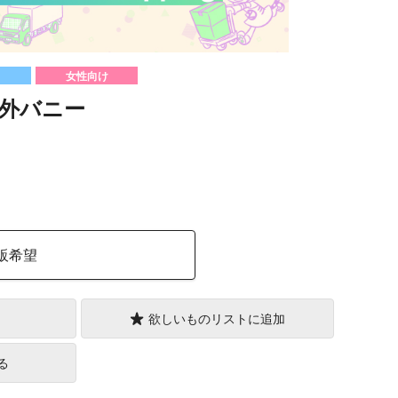
女性向け
外バニー
）
販希望
欲しいものリストに追加
る