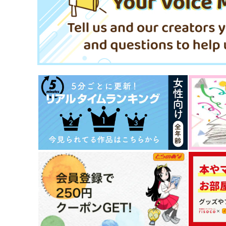
ロナルド×ドラルク
ロナルド×ドラルク
サンプル
作品詳細
サンプル
作品詳細
fika
NOISILY3(再録3)
Largo
とりてん定食
1,100
440
円
円
（税込）
（税込）