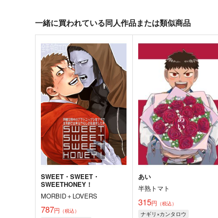
一緒に買われている同人作品または類似商品
SWEET・SWEET・
あい
SWEETHONEY！
半熟トマト
MORBID＋LOVERS
315
円
（税込）
787
円
（税込）
ナギリ×カンタロウ