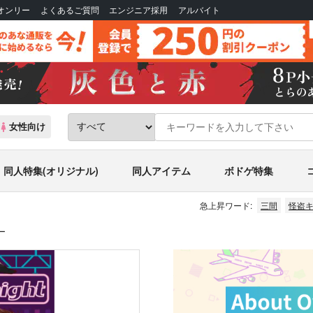
Bオンリー
よくあるご質問
エンジニア採用
アルバイト
女性向け
同人特集(オリジナル)
同人アイテム
ボドゲ特集
急上昇ワード:
三間
怪盗キ
ー