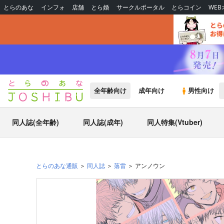
とらのあな
インフォ
店舗
とら婚
サークルポータル
とらコイン
WE
全年齢向け
成年向け
男性向け
同人誌(全年齢)
同人誌(成年)
同人特集(Vtuber)
とらのあな通販
同人誌
落雷
アンノウン