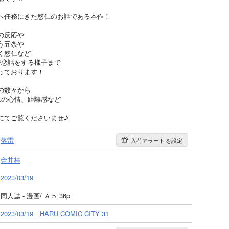
へ任務にきた悠仁のお話である本作！
の反応や
う五条や
く悠仁など
で恋話をする様子まで
っております！
の数々から
れの心情、距離感など
にてご覧くださいませ♪
落雷
入荷アラート
を設定
金井桂
2023/03/19
同人誌 - 漫画/ Ａ５ 36p
2023/03/19 HARU COMIC CITY 31