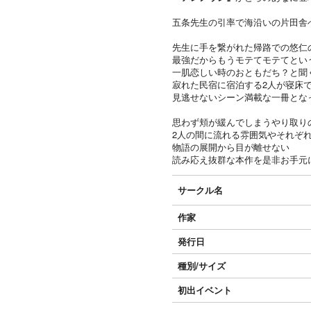
五条先生の引率で海沿いの片田舎
先生に手を繋がれた帰路での悠仁
最強だからもうモテてモテてとい
一肌恋しい時のおともだち？と聞
寂れた民宿に宿泊する2人が寝床
見逃せないシーン満載な一冊とな
思わず頬が緩んでしまうやり取り
2人の間に流れる雰囲気やそれぞ
物語の展開から目が離せない
読み応え抜群な本作を是非お手元
サークル名
作家
発行日
種別/サイズ
初出イベント