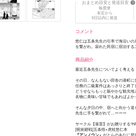
おまとめ目安と発送目安
?
毎度便
未定から
5日以内に発送
コメント
悠仁は五条先生の引率で海沿いの
を繋がれ。寂れた民宿に宿泊する
商品紹介
最近五条先生についてよく考える
その日、なんもない田舎の港町に
任務の二級案件はあっさりと終了
どうせならもっと賑やかな観光地
名物に美味い甘味でもあればよか
そんな夕日の中、宿へと向かう道
先生に手を繋がれて…ーーー
サークル【落雷】がお贈りする“HARU 
[呪術廻戦]五条悟×虎杖悠仁本
『アンノウン』
がとらのあなに登