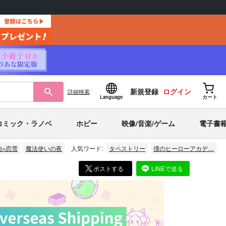
新規登録
ログイン
詳細
検索
Language
カート
コミック・ラノベ
ホビー
映像/音楽/ゲーム
電子書
治×恋雪
魔法使いの夜
人気ワード:
タペストリー
僕のヒーローアカデ…
ポストする
LINEで送る