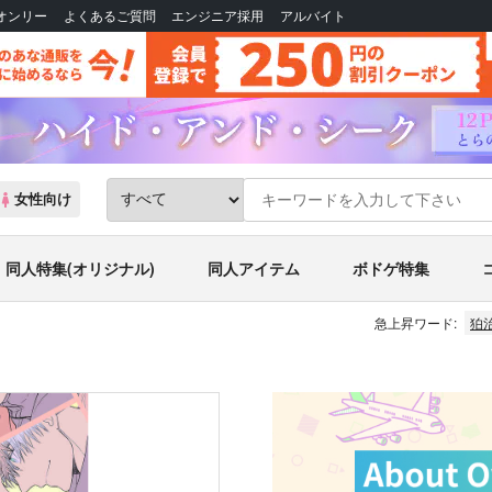
Bオンリー
よくあるご質問
エンジニア採用
アルバイト
女性向け
同人特集(オリジナル)
同人アイテム
ボドゲ特集
急上昇ワード:
狛