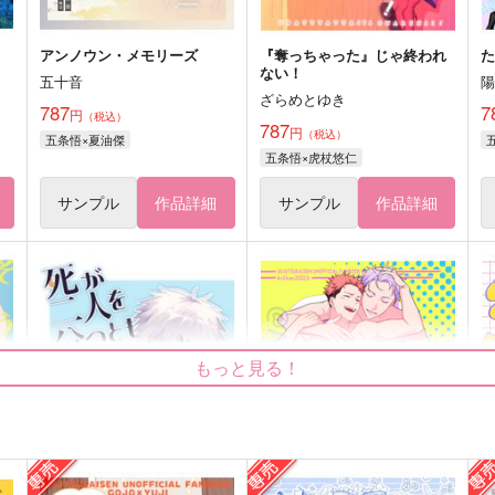
アンノウン・メモリーズ
『奪っちゃった』じゃ終われ
ない！
五十音
ざらめとゆき
787
7
円
（税込）
787
円
（税込）
五条悟×夏油傑
五条悟×虎杖悠仁
サンプル
作品詳細
サンプル
作品詳細
もっと見る！