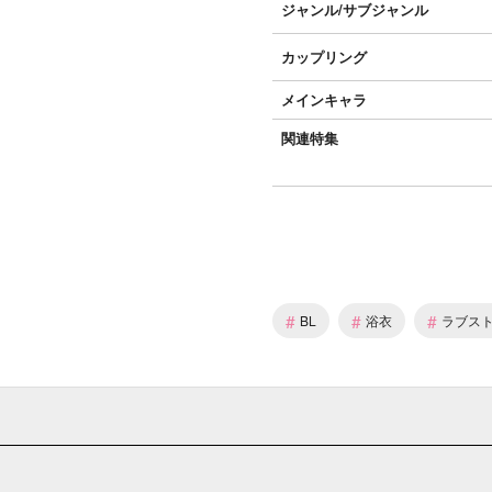
ジャンル/
サブジャンル
カップリング
メインキャラ
関連特集
#
#
#
BL
浴衣
ラブス