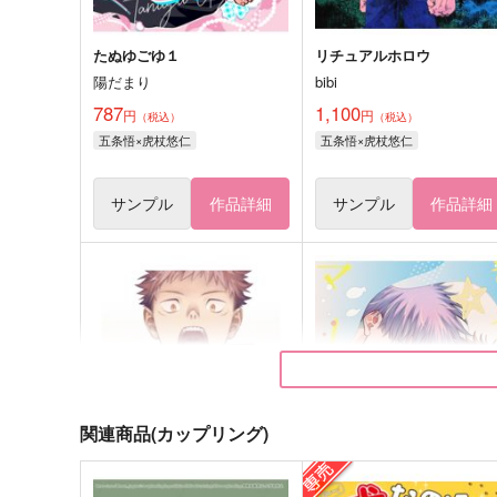
たぬゆごゆ１
リチュアルホロウ
陽だまり
bibi
787
1,100
円
円
（税込）
（税込）
五条悟×虎杖悠仁
五条悟×虎杖悠仁
サンプル
作品詳細
サンプル
作品詳細
関連商品(カップリング)