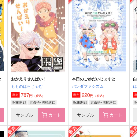
死が二人を分つとも
シンデレラフューチャー
う
カニカマチャーハン
AnZ館
787
1,022
6
円
円
（税込）
（税込）
五条悟×虎杖悠仁
五条悟×虎杖悠仁
サンプル
作品詳細
サンプル
作品詳細
２
おかえりせんぱい！
本日のごゆだいじぇすと
もものはらじゃむ
パンダファシズム
787
220
円
円
専売
専売
（税込）
（税込）
呪術廻戦
五条悟×虎杖悠仁
呪術廻戦
五条悟×虎杖悠仁
ト
サンプル
カート
サンプル
カート