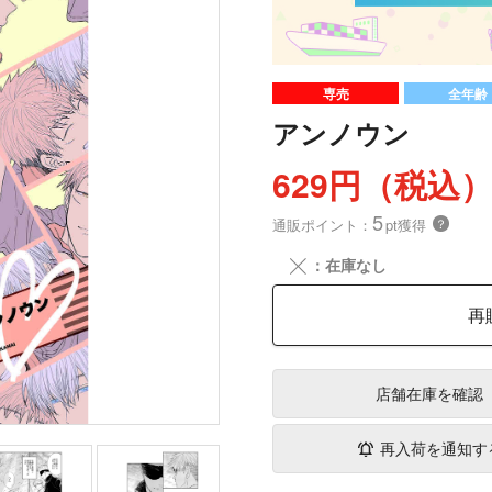
専売
全年齢
アンノウン
629円（税込
5
通販ポイント：
pt獲得
？
╳
：在庫なし
再
店舗在庫
を確認
再入荷を通知す