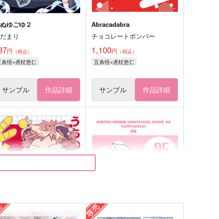
たぬゆごゆ２
Abracadabra
陽だまり
チョコレートボンバー
87
1,100
円
円
（税込）
（税込）
五条悟×虎杖悠仁
五条悟×虎杖悠仁
サンプル
作品詳細
サンプル
作品詳細