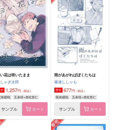
ちのかわいい子虎ちゃん3
さとうとハチミツ05
ゴビョウ
M31
29
110
円
円
（税込）
（税込）
五条悟×虎杖悠仁
五条悟×虎杖悠仁
サンプル
作品詳細
サンプル
作品詳細
白い花は咲いたまま
雨があがればぼくたちは
はしゃぎ太郎
爆速ししゃも
1,257
677
円
円
専売
専売
（税込）
（税込）
呪術廻戦
五条悟×虎杖悠仁
呪術廻戦
五条悟×虎杖悠仁
サンプル
カート
サンプル
カート