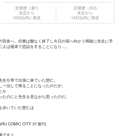
定期便（週1)
定期便（月2)
未定から
未定から
10日以内に発送
14日以内に発送
片田舎へ。任務は難なく終了し今日の宿へ向かう帰路に先生に手
二人は寝床で恋話をすることになり…。
先生引率で出張に来ていた悠仁。
し一泊して帰ることになったのだが、
とか
ったのにと先生を見ながら思ったのだ。
を歩いていた悠仁は
COMIC CITY 31”新刊、
場です☆