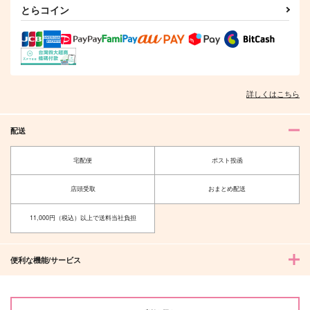
とらコイン
作品詳細
作品詳細
作品詳細
詳しくはこちら
配送
宅配便
ポスト投函
店頭受取
おまとめ配送
sweet dreams.
colors/□□□
11,000円（税込）以上で送料当社負担
あおりんご
y-Ulysses
865
3,144
円
円
（税込）
（税込）
便利な機能/サービス
スグリ×アオイ
スグリ×アオイ
サンプル
サンプル
作品詳細
作品詳細