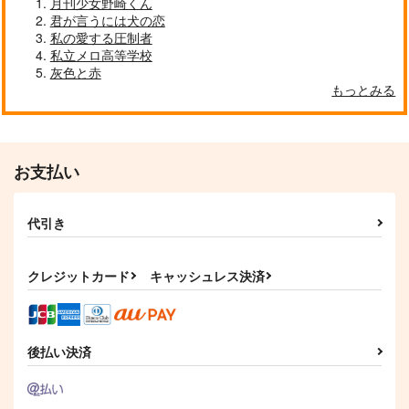
月刊少女野崎くん
サンプル
サンプル
サンプル
君が言うには犬の恋
私の愛する圧制者
作品詳細
作品詳細
作品詳細
私立メロ高等学校
灰色と赤
もっとみる
お支払い
代引き
クレジットカード
キャッシュレス決済
涙のわけを聞かせて
葡萄色の空をきみと
Dear Future
—スグアオWeb再録
L-wing
Baked-Bird
集—
涼風日和
787
944
円
円
（税込）
（税込）
1,210
後払い決済
円
（税込）
スグリ×アオイ
カキツバタ×スグリ
スグリ×アオイ
サンプル
サンプル
サンプル