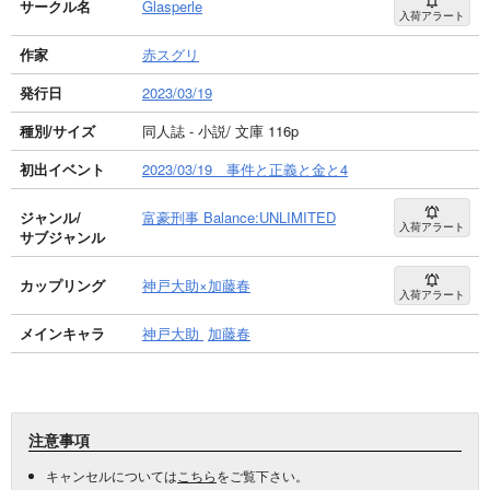
サークル名
Glasperle
入荷アラート
作家
赤スグリ
発行日
2023/03/19
種別/サイズ
同人誌 - 小説/ 文庫 116p
初出イベント
2023/03/19 事件と正義と金と4
ジャンル/
富豪刑事 Balance:UNLIMITED
入荷アラート
サブジャンル
カップリング
神戸大助×加藤春
入荷アラート
メインキャラ
神戸大助
加藤春
注意事項
キャンセルについては
こちら
をご覧下さい。