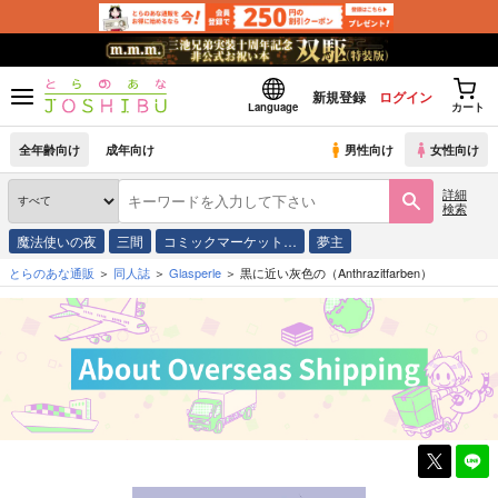
新規登録
ログイン
Language
カート
全年齢向け
成年向け
男性向け
女性向け
詳細
検索
魔法使いの夜
三間
コミックマーケット…
夢主
とらのあな通販
同人誌
Glasperle
黒に近い灰色の（Anthrazitfarben）