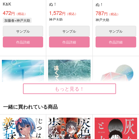
K&K
ぬ！
ぬ！
472
1,572
787
円
円
円
（税込）
（税込）
（税込）
神戸大助
神戸大助
加藤春×神戸大助
サンプル
サンプル
サンプル
作品詳細
作品詳細
作品詳細
もっと見る！
一緒に買われている商品
疾走
遠くて近い
夏にいちばん近い春
ヨコノミチ
世間亭
Hak.