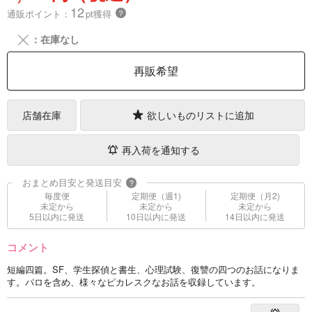
12
通販ポイント：
pt獲得
？
╳
：在庫なし
再販希望
店舗在庫
欲しいものリストに追加
再入荷を通知する
おまとめ目安と発送目安
?
毎度便
定期便（週1)
定期便（月2)
未定から
未定から
未定から
5日以内に発送
10日以内に発送
14日以内に発送
コメント
短編四篇。SF、学生探偵と書生、心理試験、復讐の四つのお話になりま
す。パロを含め、様々なピカレスクなお話を収録しています。