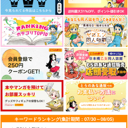
サンプル
サンプル
サンプル
作品詳細
作品詳細
作品詳細
さらば愛しき灰色の幽
藍い果実とエンドロー
友達の作り方なんてわ
霊よ
ルへ
からない
いやし系地獄絵図
ダイイチ部隊
L-wing
787
2,357
787
円
円
円
（税込）
（税込）
（税込）
キーワードランキング(集計期間：07/30～08/05)
スグリ
シャア×シャリア
スグリ×アオイ