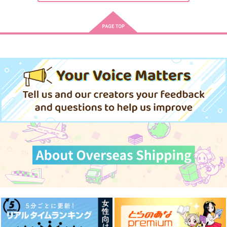
マイト・ガイ×はたけカカシ
サンプル
サンプル
サンプル
作品詳細
作品詳細
作品詳細
【有償特典】8P小冊
子（灰色と赤）
大洋図書
310
円
（税込）
サンプル
作品詳細
異母兄弟クリアカード
尾勇イラストカード
きょうもあしたもこれ
からも
灰色偏光
灰色偏光
灰色の飴玉
315
157
円
円
（税込）
（税込）
1,305
円
尾形百之助
（税込）
尾形百之助×花沢勇作
玖夜×エイト