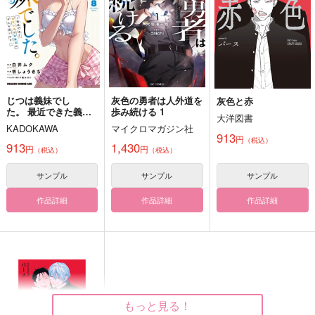
385
715
1,257
円
円
円
（税込）
（税込）
（税込）
黒木庄左ヱ門×加藤団蔵
杉元佐一×尾形百之助
雑渡昆奈門×善法寺伊作
サンプル
サンプル
サンプル
作品詳細
作品詳細
作品詳細
じつは義妹でし
灰色の勇者は人外道を
灰色と赤
た。 最近できた義理
歩み続ける 1
大洋図書
の弟の距離感がやたら
KADOKAWA
マイクロマガジン社
近いわけ 8
913
円
（税込）
913
1,430
円
円
（税込）
（税込）
サンプル
サンプル
サンプル
作品詳細
作品詳細
作品詳細
飽くなき日々へ
青灰色のラプソディ
Always have been, A
lways will be.
夜明けが近い
奏リ屋本舗
灰色うさぎ
1,572
629
円
円
（税込）
（税込）
もっと見る！
1,980
円
（税込）
森長可×高杉晋作
セス×ジェーン