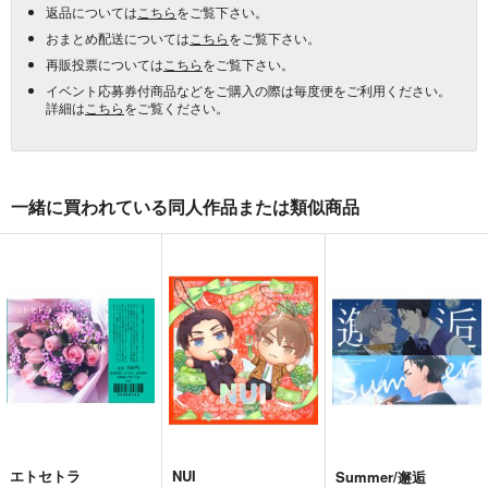
返品については
こちら
をご覧下さい。
おまとめ配送については
こちら
をご覧下さい。
再販投票については
こちら
をご覧下さい。
イベント応募券付商品などをご購入の際は毎度便をご利用ください。
詳細は
こちら
をご覧ください。
一緒に買われている同人作品または類似商品
エトセトラ
NUI
Summer/邂逅