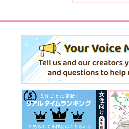
157
550
円
円
（税込）
（税込）
リヴァイ×ハンジ
リヴァイ×ハンジ
サンプル
作品詳細
サンプル
作品詳細
夜雨対牀
L×Hパスケース
縫い目は赤い糸
NORTHERN CROSS
912
1,100
円
円
専売
専売
（税込）
（税込）
進撃の巨人
リヴァイ×ハンジ
進撃の巨人
リヴァイ×ハンジ
サンプル
カート
サンプル
カー
何リットバーナー
世界はそれを愛と呼ぶんで
す！
sunny