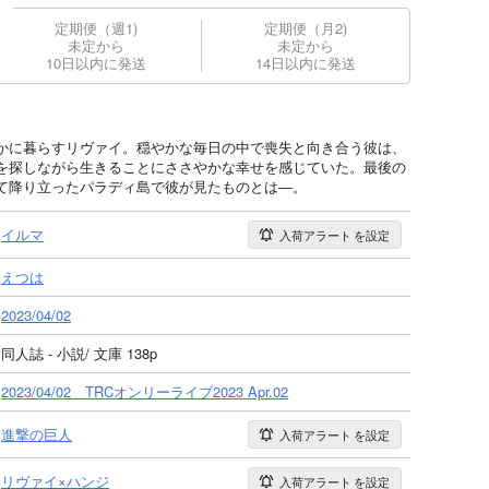
定期便（週1)
定期便（月2)
未定から
未定から
10日以内に発送
14日以内に発送
かに暮らすリヴァイ。穏やかな毎日の中で喪失と向き合う彼は、
を探しながら生きることにささやかな幸せを感じていた。最後の
て降り立ったパラディ島で彼が見たものとは―。
イルマ
入荷アラート
を設定
えつは
2023/04/02
同人誌 - 小説/ 文庫 138p
2023/04/02 TRCオンリーライブ2023 Apr.02
進撃の巨人
入荷アラート
を設定
リヴァイ×ハンジ
入荷アラート
を設定