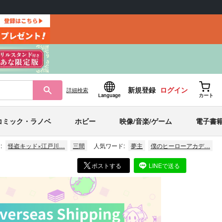
新規登録
ログイン
詳細
検索
Language
カート
コミック・ラノベ
ホビー
映像/音楽/ゲーム
電子書
:
怪盗キッド×江戸川…
三間
人気ワード:
夢主
僕のヒーローアカデ…
ポストする
LINEで送る