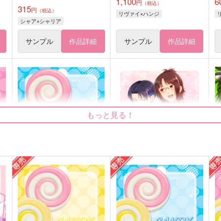
1,100
6
円
（税込）
315
円
（税込）
リヴァイ×ハンジ
シャア×シャリア
サンプル
作品詳細
サンプル
作品詳細
もっと見る！
CANDY BOX petit2
フラクタル
集
しめ☆さば
寂寞