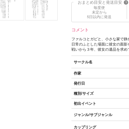
おまとめ目安と発送目安
?
毎度便
未定から
5日以内に発送
コメント
ファルコとガビと、小さな家で静
日常のふとした場面に彼女の面影
戦いから３年、彼女の遺品を求め
サークル名
作家
発行日
種別/サイズ
初出イベント
ジャンル/
サブジャンル
カップリング