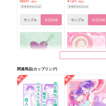
660
472
円
円
（税込）
（税込）
リヴァイ×ハンジ
リヴァイ×ハンジ
サンプル
作品詳細
サンプル
作品詳細
関連商品(カップリング)
横恋慕2
CANDY BOX petit
ワレモコウ
しめ☆さば