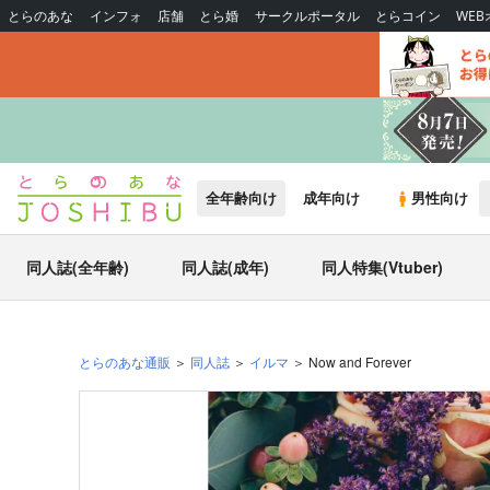
とらのあな
インフォ
店舗
とら婚
サークルポータル
とらコイン
WE
全年齢向け
成年向け
男性向け
同人誌(全年齢)
同人誌(成年)
同人特集(Vtuber)
とらのあな通販
同人誌
イルマ
Now and Forever