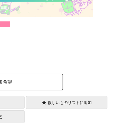
け
）
販希望
欲しいものリストに追加
る