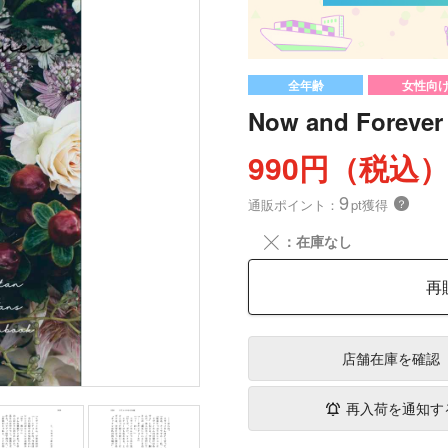
全年齢
女性向
Now and Forever
990円（税込
9
通販ポイント：
pt獲得
？
╳
：在庫なし
再
店舗在庫
を確認
再入荷を通知す