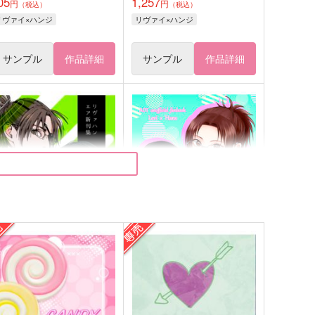
05
1,257
円
円
（税込）
（税込）
リヴァイ×ハンジ
リヴァイ×ハンジ
サンプル
作品詳細
サンプル
作品詳細
リヴァハンエア新刊
Quick Charge
 Air - エア
ワンオアエイト