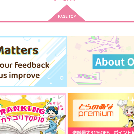
597
787
4
円
円
（税込）
（税込）
冴羽リョウ×槇村香
大和敢助×上原由衣
サンプル
作品詳細
サンプル
作品詳細
ひとりとひとり
ネクタイ千本ノック
550
円
専売
（税込）
進撃の巨人
リヴァイ×ハンジ
ト
サンプル
カート