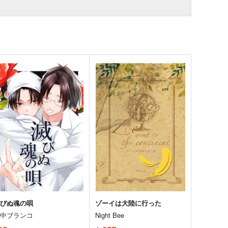
滅びぬ魂の唄
ゾーイは大陸に行った
空中ブランコ
Night Bee