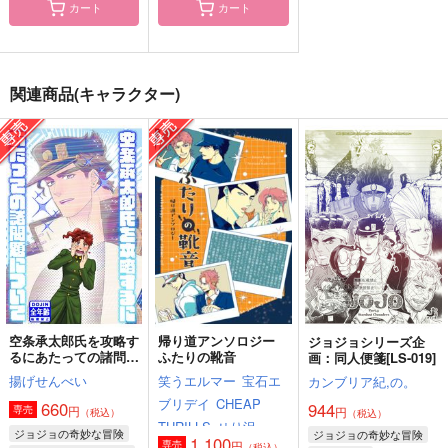
カート
カート
彼に関する3つのコト
キスで死にな
pome in wonderland
2
g-rough
Butter Boy
関連商品(キャラクター)
問屋制家内工業
220
787
円
円
（税込）
（税込）
629
円
（税込）
花京院典明×空条承太郎
空条承太郎×花京院典明
空条承太郎×花京院典明
サンプル
サンプル
サンプル
作品詳細
作品詳細
作品詳細
空条承太郎氏を攻略す
帰り道アンソロジー
ジョジョシリーズ企
るにあたっての諸問題
ふたりの靴音
画：同人便箋[LS-019]
について
揚げせんべい
笑うエルマー
宝石エ
カンブリア紀,の。
ブリデイ
CHEAP
660
944
円
専売
円
（税込）
（税込）
THRILLS
せり沢
ジョジョの奇妙な冒険
ジョジョの奇妙な冒険
1,100
円
専売
（税込）