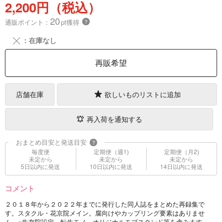
2,200円（税込）
20
通販ポイント：
pt獲得
？
╳
：在庫なし
再販希望
店舗在庫
欲しいものリストに追加
再入荷を通知する
おまとめ目安と発送目安
?
毎度便
定期便（週1)
定期便（月2)
未定から
未定から
未定から
5日以内に発送
10日以内に発送
14日以内に発送
コメント
２０１８年から２０２２年までに発行した同人誌をまとめた再録集で
す。スタクル・花京院メイン。腐向けやカップリング要素はありませ
ん。※生存院設定、転生モノ、オリジナルモブスタンド等を含みます。