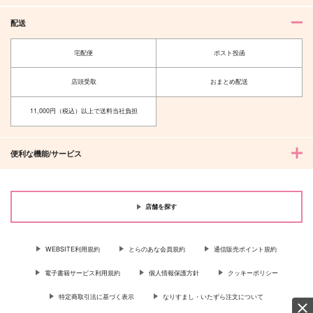
配送
宅配便
ポスト投函
店頭受取
おまとめ配送
11,000円（税込）以上で送料当社負担
便利な機能/サービス
店舗を探す
WEBSITE利用規約
とらのあな会員規約
通信販売ポイント規約
電子書籍サービス利用規約
個人情報保護方針
クッキーポリシー
特定商取引法に基づく表示
なりすまし・いたずら注文について