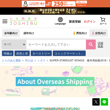
新規登録
ログイン
Language
カート
全年齢向け
成年向け
男性向け
女性向け
詳細
検索
特級α
灰色と赤
タペストリー
コミックマーケット…
とらのあな通販
同人誌
シダス
SUPER STARDUST SONGS 榎本再録集2018－2