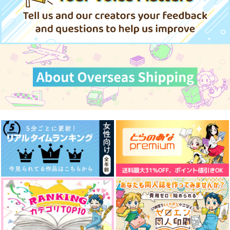
中略と後略を
ポ
Stardust Pass
ジョジョの奇妙な冒険
ジョジョの奇妙な冒険
空条承太郎×花京院典明
STARDUST-VISION
STARDUST-VISION
おでんやうさぎ
オールキャラギャグ
空条承太郎×花京院典明
440
605
865
円
円
円
（税込）
（税込）
（税込）
サンプル
サンプル
サンプル
不死川実弥×煉獄杏寿郎
不死川実弥×煉獄杏寿郎
千×百
カート
カート
カート
サンプル
サンプル
サンプル
作品詳細
作品詳細
作品詳細
Stardust Parade
Five Songs
となりのまちこうば
Phantasmagoria