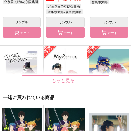
空条承太郎×花京院典明
空条承太郎
ジョジョの奇妙な冒険
泣くこともできない星
DESERT ROSE
さよなら、大好きな人
空条承太郎×花京院典明
のために
Butter Boy
海宙時計
サンプル
サンプル
サンプル
クローカ
787
787
円
円
（税込）
（税込）
1,100
円
カート
カート
カート
（税込）
空条承太郎×花京院典明
空条承太郎×花京院典明
空条承太郎×花京院典明
サンプル
サンプル
サンプル
作品詳細
作品詳細
作品詳細
もっと見る！
一緒に買われている商品
さよなら、大好きな人
My Person
DESERT ROSE
海宙時計
COIA
Butter Boy
787
1,257
787
円
円
専売
円
専売
（税込）
（税込）
（税込）