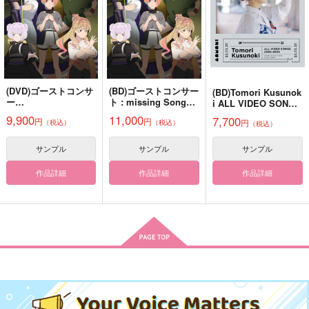
ジョジョの奇妙な冒険
ジョジョの奇妙な冒険
ジョジョの奇妙な冒険
空条承太郎氏を攻略す
帰り道アンソロジー
My Person
空条承太郎×花京院典明
空条承太郎×花京院典明
空条承太郎×花京院典明
るにあたっての諸問題
ふたりの靴音
COIA
について
揚げせんべい
笑うエルマー
サンプル
サンプル
サンプル
1,257
円
（税込）
660
1,100
円
円
（税込）
（税込）
カート
カート
カート
空条承太郎×花京院典明
空条承太郎×花京院典明
空条承太郎×花京院典明
(DVD)ゴーストコンサ
(BD)ゴーストコンサー
(BD)Tomori Kusunok
ー
ト : missing Songs
サンプル
サンプル
サンプル
i ALL VIDEO SONGS
ト : missing Songs
第4巻
2020-2025(通常盤)/楠
9,900
11,000
7,700
円
円
円
（税込）
（税込）
第4巻
（税込）
木ともり
作品詳細
作品詳細
作品詳細
サンプル
サンプル
サンプル
作品詳細
作品詳細
作品詳細
pome in wonderland
キスで死にな
全部にポルがいるわけ
2
ない！
Butter Boy
問屋制家内工業
いわし運転
787
円
専売
（税込）
629
787
円
専売
円
（税込）
（税込）
ジョジョの奇妙な冒険