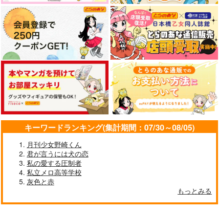
990
787
円
円
（税込）
（税込）
流川楓×桜木花道
冴羽リョウ×槇村香
サンプル
サンプル
作品詳細
作品詳細
キーワードランキング(集計期間：07/30～08/05)
月刊少女野崎くん
君が言うには犬の恋
私の愛する圧制者
私立メロ高等学校
灰色と赤
もっとみる