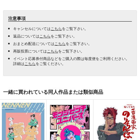
注意事項
キャンセルについては
こちら
をご覧下さい。
返品については
こちら
をご覧下さい。
おまとめ配送については
こちら
をご覧下さい。
再販投票については
こちら
をご覧下さい。
イベント応募券付商品などをご購入の際は毎度便をご利用ください。
詳細は
こちら
をご覧ください。
一緒に買われている同人作品または類似商品