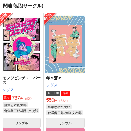
関連商品(サークル)
Regulus
おんぶエクスプレス再
pome in wonderland
録集2
g-rough
問屋制家内工業
おんぶエクスプレス
330
944
円
円
（税込）
（税込）
2,357
円
（税込）
花京院典明×空条承太郎
空条承太郎×花京院典明
空条承太郎×花京院典明
サンプル
サンプル
サンプル
作品詳細
作品詳細
作品詳細
モンジピンチユニバー
年々蒼々
ス
シダス
シダス
セール中
専売
787
円
専売
550
（税込）
円
（税込）
落第忍者乱太郎
落第忍者乱太郎
食満留三郎×潮江文次郎
食満留三郎×潮江文次郎
サンプル
サンプル