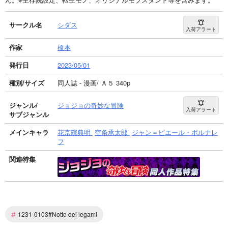
サークル名
シダス
入荷アラート
作家
榎本
発行日
2023/05/01
種別/サイズ
同人誌 - 漫画/ Ａ５ 340p
ジャンル/
ジョジョの奇妙な冒険
入荷アラート
サブジャンル
メインキャラ
花京院典明
空条承太郎
ジャン＝ピエール・ポルナレ
フ
関連特集
#
1231-0103#Notte dei legami