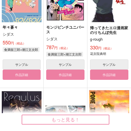
年々蒼々
モンジピンチユニバー
帰ってきたエロ漫画家
ス
のりちんぽ先生
シダス
シダス
g-rough
550
円
（税込）
787
330
円
円
（税込）
（税込）
食満留三郎×潮江文次郎
花京院典明
食満留三郎×潮江文次郎
サンプル
サンプル
サンプル
作品詳細
作品詳細
作品詳細
もっと見る！