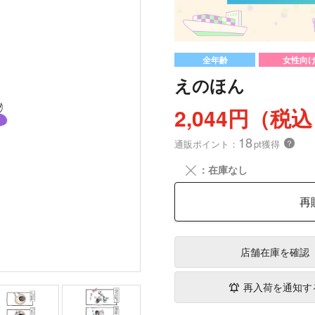
全年齢
女性向
えのほん
2,044円（税
18
通販ポイント：
pt獲得
？
╳
：在庫なし
再
店舗在庫
を確認
再入荷を通知す