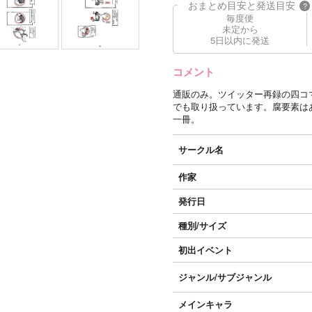
おまとめ目安と発送目安
?
毎度便
未定から
5日以内に発送
コメント
通販のみ。ツイッター再録の四コ
でも取り扱っています。腐要素は
一冊。
サークル名
作家
発行日
種別/サイズ
初出イベント
ジャンル/
サブジャンル
メインキャラ