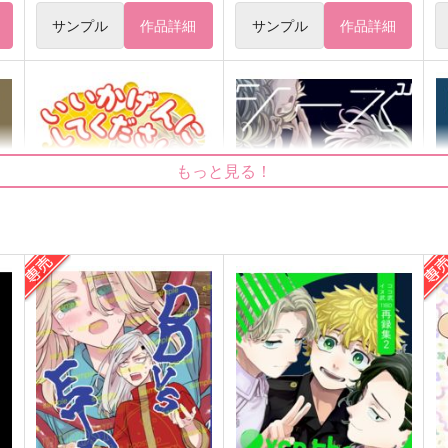
サンプル
作品詳細
サンプル
作品詳細
もっと見る！
いいかげんにしてください!!
シーズ ザ スター
寄
寄
629
787
8
円
円
（税込）
（税込）
乾青宗×花垣武道
乾青宗×花垣武道