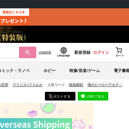
新規登録
ログイン
詳細
検索
Language
カート
コミック・ラノベ
ホビー
映像/音楽/ゲーム
電子書
×恋雪
フリンズ×ファルカ
人気ワード:
呪術廻戦
僕のヒーローアカデ…
ポストする
LINEで送る