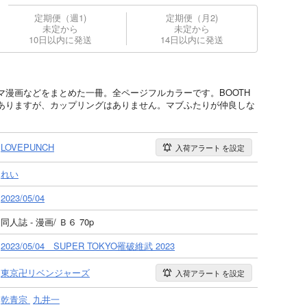
定期便（週1)
定期便（月2)
未定から
未定から
10日以内に発送
14日以内に発送
マ漫画などをまとめた一冊。全ページフルカラーです。BOOTH
ありますが、カップリングはありません。マブふたりが仲良しな
LOVEPUNCH
入荷アラート
を設定
れい
2023/05/04
同人誌 - 漫画/ Ｂ６ 70p
2023/05/04 SUPER TOKYO罹破維武 2023
東京卍リベンジャーズ
入荷アラート
を設定
乾青宗
九井一