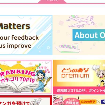
サンプル
作品詳細
サンプル
作品詳細
BDドーナツ危機一髪!?
Wanna be イヌピーが高校進
学を目指す話
SPOOKY
do
SPOOKY
707
円
専売
（税込）
834
円
専売
（税込）
東京卍リベンジャーズ
乾青宗
東京卍リベンジャーズ
乾青宗
九井一
柴大寿
九井一
ト
サンプル
カート
サンプル
カート