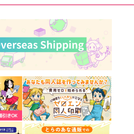
サンプル
作品詳細
サンプル
作品詳細
恋
モブレ衝動
lce
Zoom
787
472
円
円
専売
専売
（税込）
（税込）
東京卍リベンジャーズ
東京卍リベンジャーズ
九井一×花垣武道
佐野真一郎×乾青宗
サンプル
カート
サンプル
カート