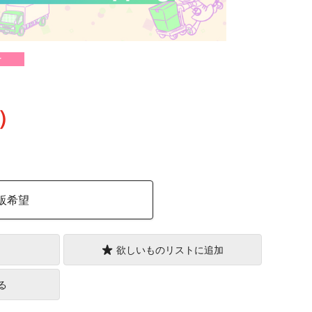
け
込）
販希望
欲しいものリストに追加
る