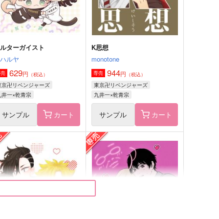
サンプル
作品詳細
サンプル
作品詳細
ポルターガイスト
K思想
ミハルヤ
monotone
629
944
円
円
専売
専売
（税込）
（税込）
東京卍リベンジャーズ
東京卍リベンジャーズ
九井一×乾青宗
九井一×乾青宗
サンプル
カート
サンプル
カート
ボディメイクノススメ
リベウィズインク2
寄
ヘベレケシティ
87
1,572
円
円
（税込）
（税込）
九井一×花垣武道
×花垣武道