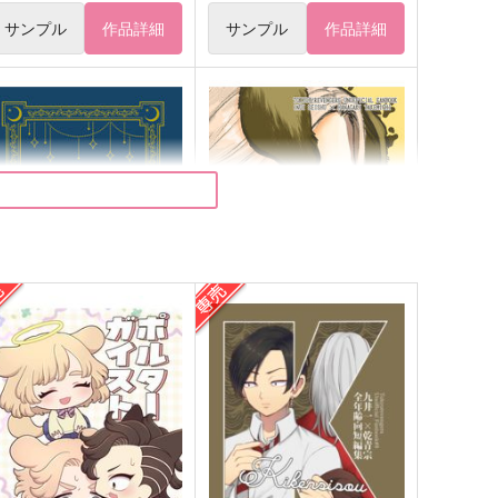
サンプル
作品詳細
サンプル
作品詳細
赤い宗教
犬のキモチ
みずいろの街
履修済
86
787
円
円
（税込）
（税込）
九井一×乾青宗
乾青宗×花垣武道