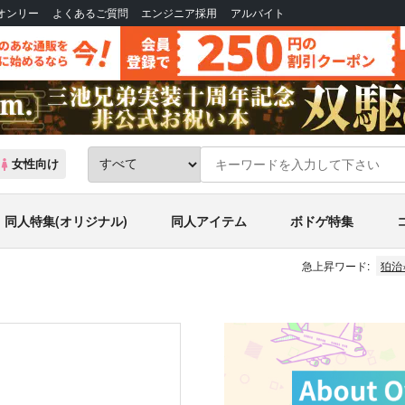
Bオンリー
よくあるご質問
エンジニア採用
アルバイト
女性向け
同人特集(オリジナル)
同人アイテム
ボドゲ特集
急上昇ワード:
狛治