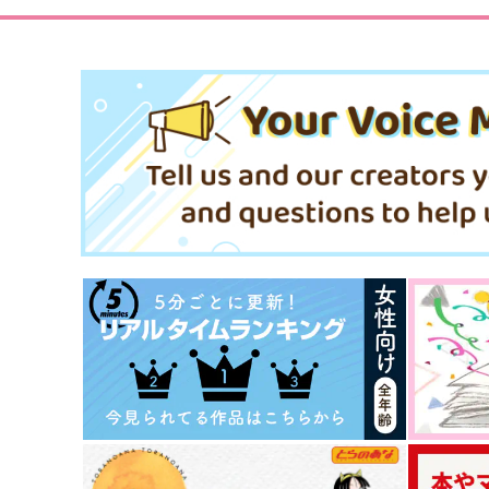
サンプル
作品詳細
サンプル
作品詳細
犬のキモチ
いいかげんにしてください!!
履修済
寄
787
629
円
円
専売
（税込）
（税込）
東京卍リベンジャーズ
東京卍リベンジャーズ
乾青宗×花垣武道
乾青宗×花垣武道
サンプル
カート
サンプル
カー
カルペ・ディエム
ラムジレンマ
DACOS
雪國
1,257
1,572
円
円
（税込）
（税込）
花垣武道×佐野万次郎
佐野万次郎×花垣武道