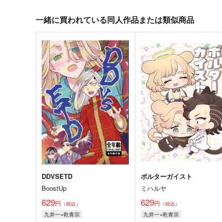
一緒に買われている同人作品または類似商品
DDVSETD
ポルターガイスト
BoostUp
ミハルヤ
629
629
円
円
（税込）
（税込）
九井一×乾青宗
九井一×乾青宗