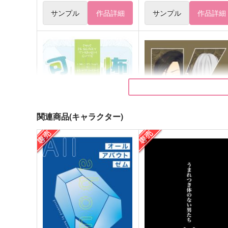
サンプル
作品詳細
サンプル
作品詳細
関連商品(キャラクター)
怖くて可愛い
K思想
602
monotone
755
944
円
円
（税込）
（税込）
乾青宗×花垣武道
九井一×乾青宗