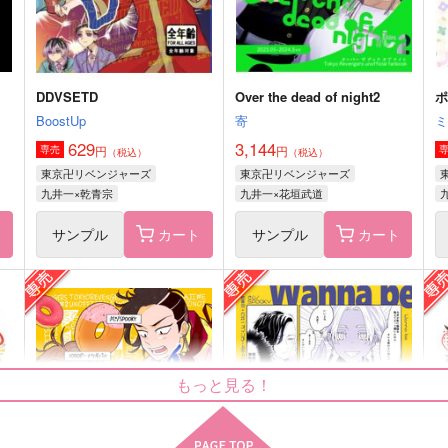
サンプル
作品詳細
サンプル
作品詳細
DDVSETD
Over the dead of night2
BoostUp
寄
629
3,144
円
円
専売
（税込）
（税込）
東京卍リベンジャーズ
東京卍リベンジャーズ
九井一×乾青宗
九井一×花垣武道
ト
サンプル
カート
サンプル
カート
減っていくおんな
存在しないアカウントです
みずいろの街
みずいろの街
もっと見る！
886
886
7
円
円
（税込）
（税込）
九井一×乾青宗
九井一×乾青宗