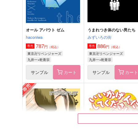
サンプル
作品詳細
サンプル
作品詳細
オール アバウト ゼム
うまれつき体のない男たち
haconiwa
みずいろの街
787
886
円
円
専売
専売
（税込）
（税込）
東京卍リベンジャーズ
東京卍リベンジャーズ
九井一×乾青宗
九井一×乾青宗
サンプル
カート
サンプル
カー
モブレ衝動
1/2の君と恋をする。
Zoom
日々常々
472
787
円
円
（税込）
（税込）
佐野真一郎×乾青宗
九井一×乾青宗