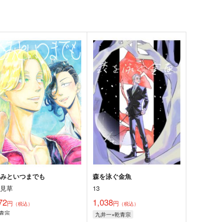
きみといつまでも
森を泳ぐ金魚
夢見草
13
72
1,038
円
円
（税込）
（税込）
青宗
九井一×乾青宗