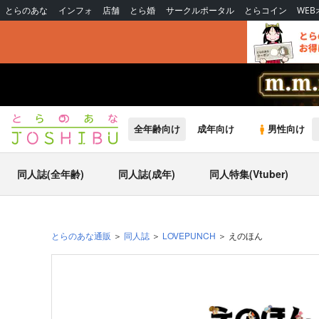
とらのあな
インフォ
店舗
とら婚
サークルポータル
とらコイン
WE
全年齢向け
成年向け
男性向け
同人誌(全年齢)
同人誌(成年)
同人特集(Vtuber)
とらのあな通販
同人誌
LOVEPUNCH
えのほん