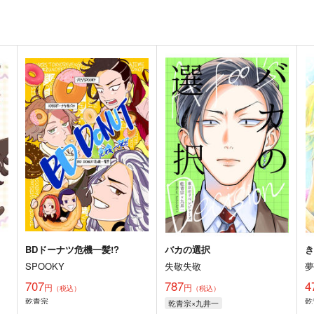
BDドーナツ危機一髪!?
バカの選択
SPOOKY
失敬失敬
707
787
4
円
円
（税込）
（税込）
乾青宗
乾
乾青宗×九井一