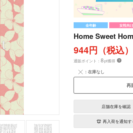
全年齢
女性向
Home Sweet Ho
944円（税込
8
通販ポイント：
pt獲得
？
╳
：在庫なし
再
店舗在庫
を確認
再入荷を通知す