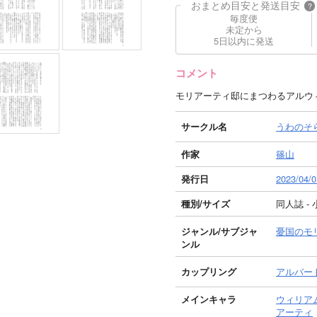
おまとめ目安と発送目安
?
毎度便
未定から
5日以内に発送
コメント
モリアーティ邸にまつわるアルウ
サークル名
うわのそ
作家
篠山
発行日
2023/04/0
種別/サイズ
同人誌 - 
ジャンル/
サブジャ
憂国のモ
ンル
カップリング
アルバー
メインキャラ
ウィリア
アーティ