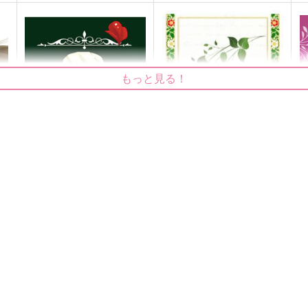
もっと見る！
のるちゃんの想い
A Study in Spectres
PULSE
呑屋
P
629
787
9
円
円
（税込）
（税込）
アルバート×ウィリアム
アルバート×ウィリアム
サンプル
作品詳細
サンプル
作品詳細