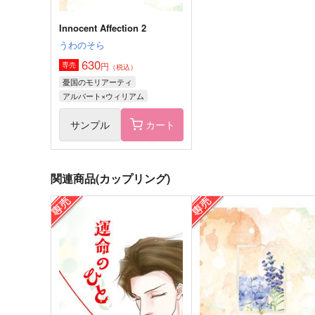
Innocent Affection 2
うわのそら
630
円
専売
（税込）
憂国のモリアーティ
アルバート×ウィリアム
サンプル
カート
関連商品(カップリング)
MY SWEET HOME 2
コモンピープル【合本版】
日々
せのや
1,572
2,515
円
円
（税込）
（税込）
ロイド×ヨル
モラン×アルバート
サンプル
作品詳細
サンプル
作品詳細