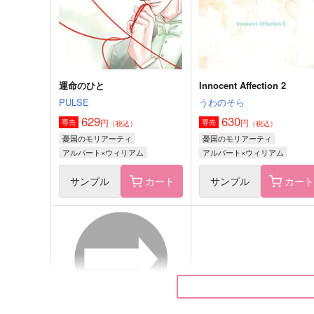
運命のひと
Innocent Affection 2
PULSE
うわのそら
629
630
円
円
専売
専売
（税込）
（税込）
憂国のモリアーティ
憂国のモリアーティ
アルバート×ウィリアム
アルバート×ウィリアム
サンプル
カート
サンプル
カー
Memory Lane
妄想リアム祭
綿飴
ししゃも飯屋
1,965
472
円
円
（税込）
（税込）
シャーロック×ウィリアム
シャーロック×ウィリアム
サンプル
作品詳細
サンプル
作品詳細