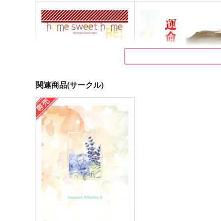
関連商品(サークル)
home sweet home RE;【再
運命のひと
版版】
PULSE
Polaris
629
円
（税込）
1,100
円
（税込）
アルバート×ウィリアム
明智吾郎×主人公
サンプル
作品詳細
サンプル
作品詳細