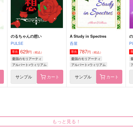
のるちゃんの想い
A Study in Spectres
PULSE
呑屋
P
629
787
円
円
専売
専売
（税込）
（税込）
憂国のモリアーティ
憂国のモリアーティ
アルバート×ウィリアム
アルバート×ウィリアム
ト
サンプル
カート
サンプル
カート
もっと見る！