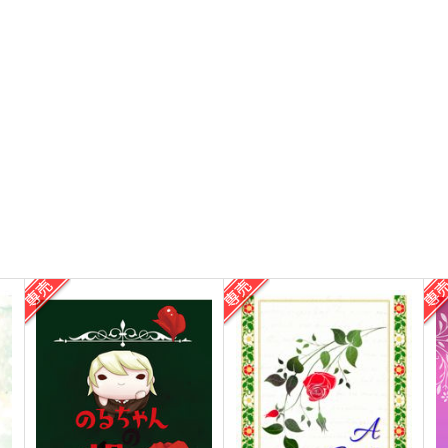
コモンピープル 後編
Butterfly Effect
T
せのや
呑屋
Wh
1,572
1,572
1
円
円
（税込）
（税込）
アルバート・ジェームズ・モリアー
ア
モラン×アルバート
ティ
テ
サンプル
作品詳細
サンプル
作品詳細