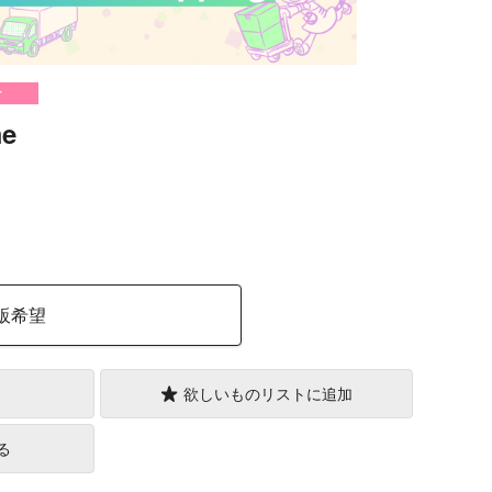
け
me
）
販希望
欲しいものリストに追加
る