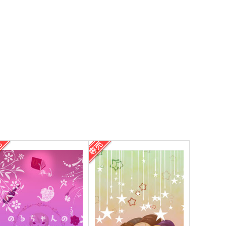
he Mirror
home.
iteButterfly
紐なしバンジィ。
,144
1,100
円
円
（税込）
（税込）
ルバート・ジェームズ・モリアー
龍宮寺堅×花垣武道
ィ
サンプル
作品詳細
サンプル
作品詳細