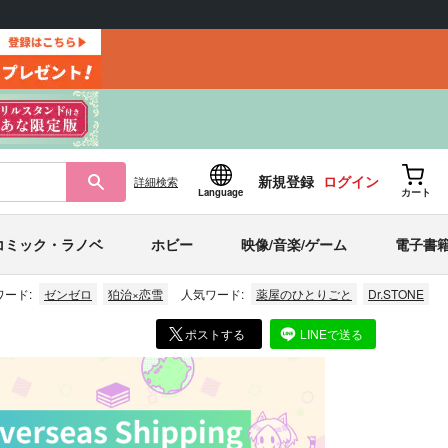
新規登録
ログイン
詳細
検索
Language
カート
コミック・ラノベ
ホビー
映像/音楽/ゲーム
電子書
ード:
ゼンゼロ
狛治×恋雪
人気ワード:
薬屋のひとりごと
Dr.STONE
ポストする
LINEで送る