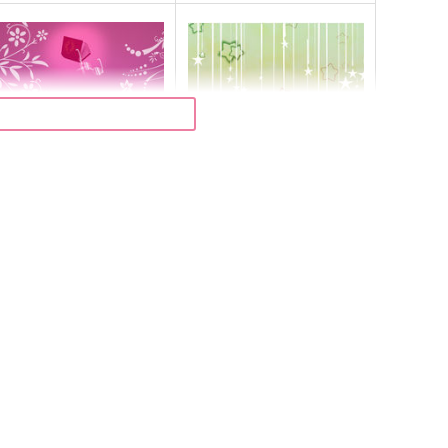
のるちゃんのたからもの
Happy Day
ULSE
PULSE
44
472
円
円
（税込）
（税込）
アルバート×ウィリアム
アルバート×ウィリアム
サンプル
作品詳細
サンプル
作品詳細