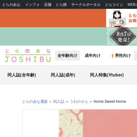
とらのあな
インフォ
店舗
とら婚
サークルポータル
とらコイン
WE
全年齢向け
成年向け
男性向け
同人誌(全年齢)
同人誌(成年)
同人特集(Vtuber)
とらのあな通販
同人誌
うわのそら
Home Sweet Home