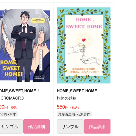
OME,SWEET,HOME！
HOME,SWEET HOME
ICROMACRO
旅路の砂糖
90
550
円
円
（税込）
（税込）
ゲゲ郎×水木
尾形百之助×花沢勇作
サンプル
作品詳細
サンプル
作品詳細