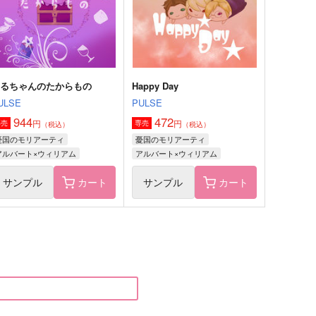
のるちゃんのたからもの
Happy Day
ULSE
PULSE
944
472
円
円
専売
専売
（税込）
（税込）
憂国のモリアーティ
憂国のモリアーティ
アルバート×ウィリアム
アルバート×ウィリアム
サンプル
カート
サンプル
カート