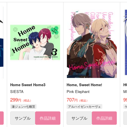
Home Sweet Home3
Home, Sweet Home!
H
SIESTA
Pink Elephant
M
299
707
9
円
円
（税込）
（税込）
漣ジュン×七種茨
アルハイゼン×カーヴェ
サンプル
作品詳細
サンプル
作品詳細