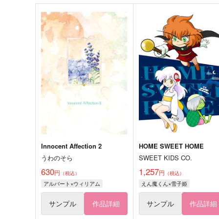
Innocent Affection 2
HOME SWEET HOME
うわのそら
SWEET KIDS CO.
630
1,257
円
円
（税込）
（税込）
アルバート×ウィリアム
えん魔くん×雪子姫
サンプル
作品詳細
サンプル
作品詳細