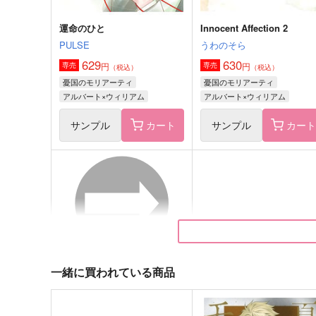
運命のひと
Innocent Affection 2
PULSE
うわのそら
629
630
円
円
専売
専売
（税込）
（税込）
憂国のモリアーティ
憂国のモリアーティ
アルバート×ウィリアム
アルバート×ウィリアム
サンプル
カート
サンプル
カー
Butterfly Effect
妄想リアム祭
呑屋
ししゃも飯屋
1,572
472
円
円
（税込）
（税込）
アルバート・ジェームズ・モリアー
シャーロック×ウィリアム
ティ
一緒に買われている商品
サンプル
作品詳細
サンプル
作品詳細