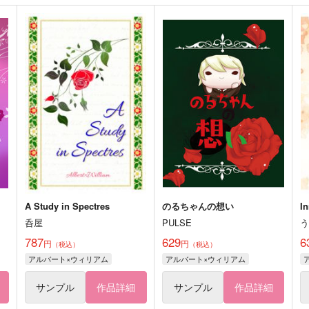
A Study in Spectres
のるちゃんの想い
In
呑屋
PULSE
787
629
6
円
円
（税込）
（税込）
アルバート×ウィリアム
アルバート×ウィリアム
サンプル
作品詳細
サンプル
作品詳細