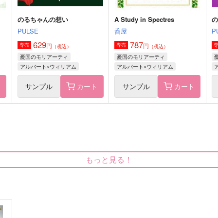
のるちゃんの想い
A Study in Spectres
PULSE
呑屋
P
629
787
円
円
専売
専売
（税込）
（税込）
憂国のモリアーティ
憂国のモリアーティ
アルバート×ウィリアム
アルバート×ウィリアム
ト
サンプル
カート
サンプル
カート
Memory Lane
ししゃもリプリーズ
Po
綿飴
ししゃも飯屋
もっと見る！
1,965
629
7
円
円
（税込）
（税込）
シャーロック×ウィリアム
シャーロック×ウィリアム
サンプル
作品詳細
サンプル
作品詳細