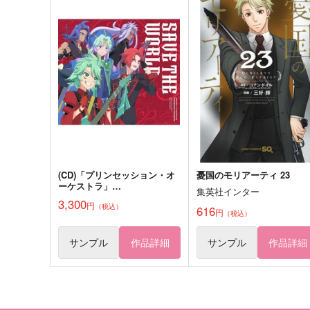
(CD)「プリンセッション・オ
憂国のモリアーティ 23
ーケストラ」
集英社インター
SAVE THE WORLD
3,300
Blooming Memories
そっと
円
（税込）
616
円
（税込）
デルタリウム
Bestie!
1,572
550
円
円
サンプル
作品詳細
サンプル
作品詳細
（税込）
（税込）
ウィリアム・ジェームズ・モリ
シャーロック×ウィリアム
ティ
サンプル
作品詳細
サンプル
作品詳細