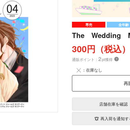
専売
全年齢
The Wedding M
300円（税込
2
通販ポイント：
pt獲得
？
╳
：在庫なし
再
店舗在庫
を確認
再入荷を通知す