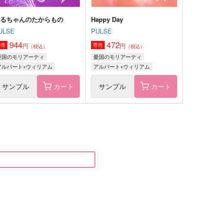
のるちゃんのたからもの
Happy Day
ULSE
PULSE
944
472
円
円
専売
専売
（税込）
（税込）
憂国のモリアーティ
憂国のモリアーティ
アルバート×ウィリアム
アルバート×ウィリアム
サンプル
カート
サンプル
カート
laris
カミングホーム
ぺんぎんのくに
藍屋
87
660
円
円
（税込）
（税込）
シャーロック×ウィリアム
シャーロック×ウィリアム
サンプル
作品詳細
サンプル
作品詳細