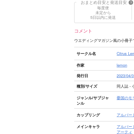
おまとめ目安と発送目安
?
毎度便
未定から
5日以内に発送
コメント
ウエディングマガジン風の小冊子
サークル名
Citrus Le
作家
lemon
発行日
2023/04/0
種別/サイズ
同人誌 - 
ジャンル/
サブジャ
憂国のモ
ンル
カップリング
アルバー
メインキャラ
アルバー
アーティ