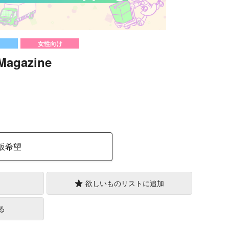
女性向け
agazine
）
販希望
欲しいものリストに追加
る