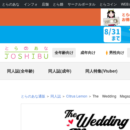
とらのあな
インフォ
店舗
とら婚
サークルポータル
とらコイン
WE
全年齢向け
成年向け
男性向け
同人誌(全年齢)
同人誌(成年)
同人特集(Vtuber)
とらのあな通販
同人誌
Citrus Lemon
The Wedding Magaz