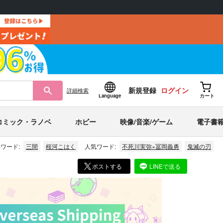
新規登録
ログイン
詳細
検索
Language
カート
コミック・ラノベ
ホビー
映像/音楽/ゲーム
電子書
ワード:
三間
桜河こはく
人気ワード:
不死川実弥×冨岡義勇
鬼滅の刃
ポストする
LINEで送る