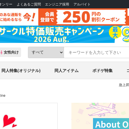
Bオンリー
よくあるご質問
エンジニア採用
アルバイト
女性向け
同人特集(オリジナル)
同人アイテム
ボドゲ特集
急上昇
ine