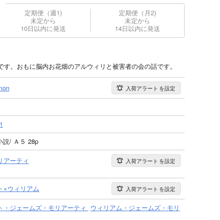
定期便（週1)
定期便（月2)
未定から
未定から
10日以内に発送
14日以内に発送
です。おもに脳内お花畑のアルウィリと被害者の会の話です。
mon
入荷アラート
を設定
1
小説/ Ａ５ 28p
リアーティ
入荷アラート
を設定
ト×ウィリアム
入荷アラート
を設定
ト・ジェームズ・モリアーティ
ウィリアム・ジェームズ・モリ