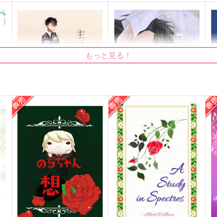
もっと見る！
主は言われた
雨×傷跡
scientific mushroom
雑草畑
1,200
787
2
円
円
（税込）
（税込）
モラン×ウィリアム
モラン×ウィリアム
サンプル
作品詳細
サンプル
作品詳細