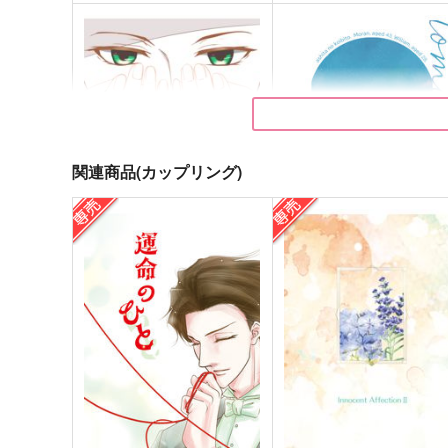
関連商品(カップリング)
The Mirror
明日の恋人
WhiteButterfly
蜜色紅茶
1,144
787
円
円
（税込）
（税込）
アルバート・ジェームズ・モリアー
モラン×ウィリアム
ティ
サンプル
作品詳細
サンプル
作品詳細