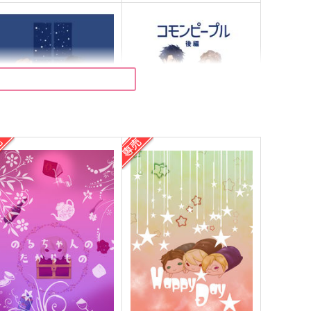
コモンピープル【合本版】
コモンピープル 後編
せのや
せのや
,515
1,572
円
円
（税込）
（税込）
モラン×アルバート
モラン×アルバート
サンプル
作品詳細
サンプル
作品詳細