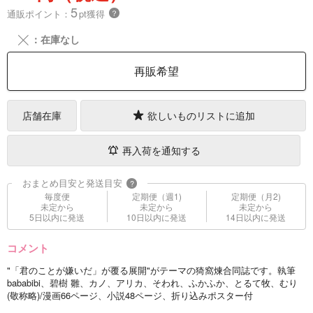
5
通販ポイント：
pt獲得
？
╳
：在庫なし
再販希望
店舗在庫
欲しいものリストに追加
再入荷を通知する
おまとめ目安と発送目安
?
毎度便
定期便（週1)
定期便（月2)
未定から
未定から
未定から
5日以内に発送
10日以内に発送
14日以内に発送
コメント
"「君のことが嫌いだ」が覆る展開"がテーマの猗窩煉合同誌です。執筆
bababibi、碧樹 雛、カノ、アリカ、そわれ、ふかふか、とるて牧、むり
(敬称略)/漫画66ページ、小説48ページ、折り込みポスター付