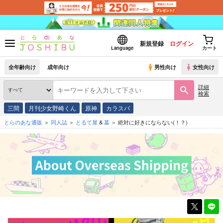
新規登録
ログイン
Language
カート
全年齢向け
成年向け
男性向け
女性向け
詳細
検索
三間
月刊少女野崎くん
原神
カラスバ
とらのあな通販
同人誌
とるて屋
&
墓
絶対に好きにならない(！？)