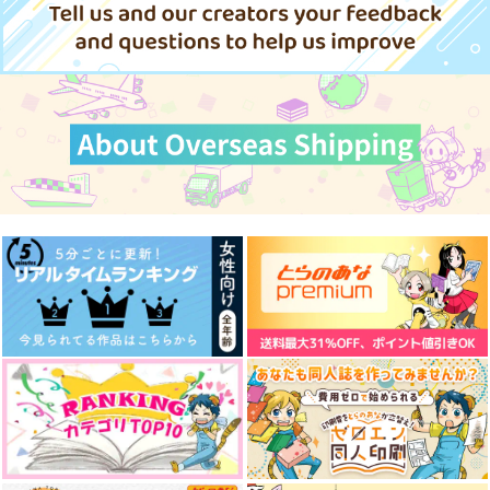
杏李成蹊
あまやどりの夜に
結婚しました
くらげランド
ギガメーカー
景陽岡の虎
787
605
275
円
円
円
（税込）
（税込）
（税込）
煉獄杏寿郎
宇髄天元×煉獄杏寿郎
煉獄杏寿郎×煉獄千寿郎
サンプル
サンプル
サンプル
作品詳細
作品詳細
作品詳細