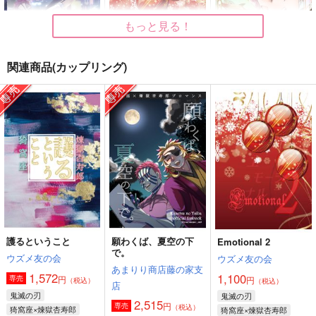
もっと見る！
関連商品(カップリング)
PHANTOM
Emotional 2
あなたとともに
劇団あずき
ウズメ友の会
なるようにしかならな
い
660
1,100
円
円
（税込）
（税込）
550
猗窩座
猗窩座×煉獄杏寿郎
円
（税込）
煉獄杏寿郎×竈門炭治郎
サンプル
サンプル
サンプル
作品詳細
作品詳細
作品詳細
護るということ
願わくば、夏空の下
Emotional 2
で。
ウズメ友の会
ウズメ友の会
あまりり商店藤の家支
1,572
1,100
円
専売
円
（税込）
（税込）
店
鬼滅の刃
鬼滅の刃
2,515
円
専売
（税込）
猗窩座×煉獄杏寿郎
猗窩座×煉獄杏寿郎