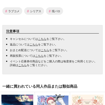
#
#
#
ラブコメ
シリアス
現パロ
注意事項
キャンセルについては
こちら
をご覧下さい。
返品については
こちら
をご覧下さい。
おまとめ配送については
こちら
をご覧下さい。
再販投票については
こちら
をご覧下さい。
イベント応募券付商品などをご購入の際は毎度便をご利用ください。
詳細は
こちら
をご覧ください。
一緒に買われている同人作品または類似商品