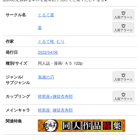
サークル名
とるて屋
入荷アラート
墓
入荷アラート
作家
とるて牧
むり
発行日
2022/04/06
種別/サイズ
同人誌 - 漫画/ Ａ５ 122p
ジャンル/
鬼滅の刃
入荷アラート
サブジャンル
カップリング
猗窩座×煉獄杏寿郎
入荷アラート
メインキャラ
猗窩座
煉獄杏寿郎
関連特集