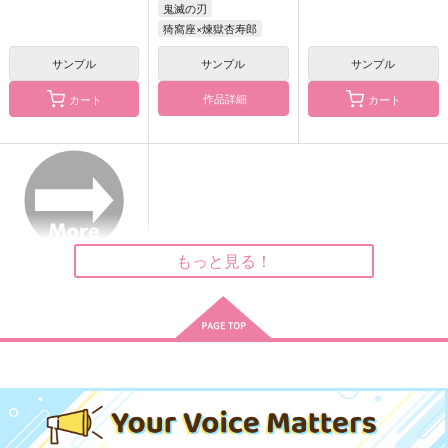
鬼滅の刃
猗窩座×煉獄杏寿郎
サンプル
サンプル
サンプル
作品詳細
カート
カート
EVERYDAY RENTAN
あはれ、思ひ人
Last piece Two
ぼっかけ
すくすくそだつ
あいめいく
990
787
1,887
円
円
円
（税込）
（税込）
（税込）
煉獄杏寿郎×竈門炭治郎
竈門炭治郎×煉獄杏寿郎
煉獄杏寿郎×竈門炭治郎
サンプル
サンプル
サンプル
もっと見る！
作品詳細
作品詳細
作品詳細