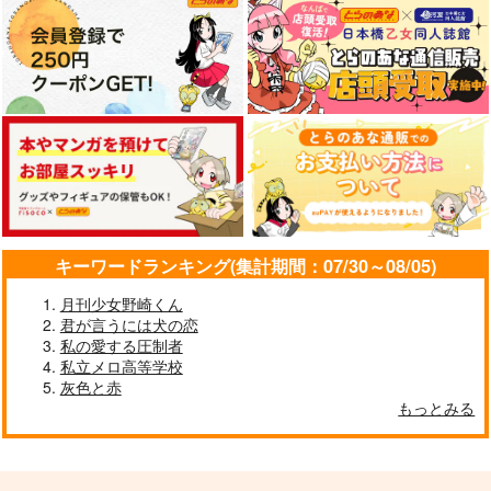
掌の珠
死してのち已む
エゴとスカート
S.A.Color
深海にいます
Nikumeshi
880
944
787
円
円
円
（税込）
（税込）
（税込）
煉獄杏寿郎×竈門炭治郎
猗窩座×煉獄杏寿郎
童磨×猗窩座
サンプル
サンプル
サンプル
作品詳細
作品詳細
作品詳細
キーワードランキング(集計期間：07/30～08/05)
月刊少女野崎くん
君が言うには犬の恋
私の愛する圧制者
私立メロ高等学校
灰色と赤
もっとみる