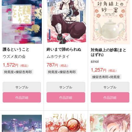
護るということ
終いまで諦められぬ
対角線上の妙案(まと
はずれ)
ウズメ友の会
ムホウチタイ
sinoi
1,572
787
円
円
（税込）
（税込）
1,257
円
（税込）
猗窩座×煉獄杏寿郎
猗窩座×煉獄杏寿郎
煉獄杏寿郎×猗窩座
サンプル
サンプル
サンプル
作品詳細
作品詳細
作品詳細