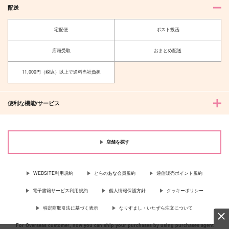
配送
廃墟
押忍!クソ同人!!
宅配便
ポスト投函
plasma103
108フラチズム
865
787
円
円
店頭受取
おまとめ配送
（税込）
（税込）
猗窩座
猗窩座×恋雪
11,000円（税込）以上で送料当社負担
サンプル
サンプル
作品詳細
作品詳細
便利な機能/サービス
店舗を探す
WEBSITE利用規約
とらのあな会員規約
通信販売ポイント規約
電子書籍サービス利用規約
個人情報保護方針
クッキーポリシー
特定商取引法に基づく表示
なりすまし・いたずら注文について
For Overseas customer, now you can ship your purchases by using purchases agent