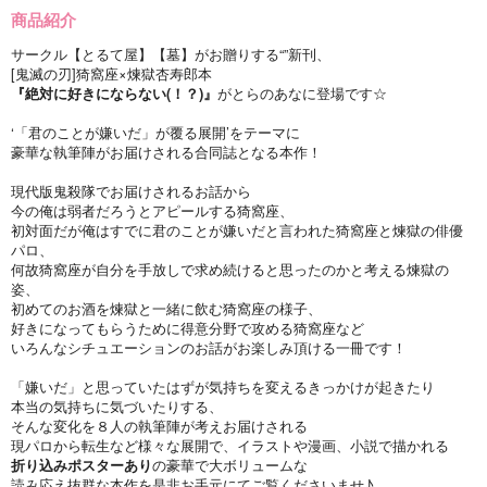
商品紹介
サークル【とるて屋】【墓】がお贈りする“”新刊、
[鬼滅の刃]猗窩座×煉獄杏寿郎本
『絶対に好きにならない(！？)』
がとらのあなに登場です☆
‘「君のことが嫌いだ」が覆る展開’をテーマに
豪華な執筆陣がお届けされる合同誌となる本作！
現代版鬼殺隊でお届けされるお話から
今の俺は弱者だろうとアピールする猗窩座、
初対面だが俺はすでに君のことが嫌いだと言われた猗窩座と煉獄の俳優
パロ、
何故猗窩座が自分を手放しで求め続けると思ったのかと考える煉獄の
姿、
初めてのお酒を煉獄と一緒に飲む猗窩座の様子、
好きになってもらうために得意分野で攻める猗窩座など
いろんなシチュエーションのお話がお楽しみ頂ける一冊です！
「嫌いだ」と思っていたはずが気持ちを変えるきっかけが起きたり
本当の気持ちに気づいたりする、
そんな変化を８人の執筆陣が考えお届けされる
現パロから転生など様々な展開で、イラストや漫画、小説で描かれる
折り込みポスターあり
の豪華で大ボリュームな
読み応え抜群な本作を是非お手元にてご覧くださいませ♪