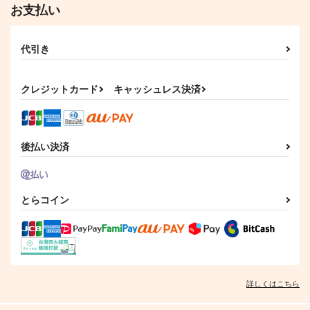
お支払い
前世の職場へようこそ
願わくば、夏空の下
花に溺れる、その先で
で。
Nikumeshi
終日24時
代引き
あまりり商店藤の家支
787
1,572
円
円
（税込）
（税込）
店
猗窩座
童磨×猗窩座
クレジットカード
キャッシュレス決済
2,515
円
（税込）
猗窩座×煉獄杏寿郎
サンプル
サンプル
サンプル
後払い決済
作品詳細
作品詳細
作品詳細
とらコイン
詳しくはこちら