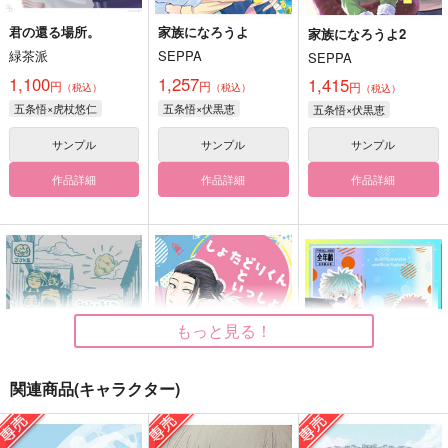
君の還る場所。
家族になろうよ
家族になろうよ2
緑茶派
SEPPA
SEPPA
1,100
1,257
1,415
円
円
円
（税込）
（税込）
（税込）
五条悟×虎杖悠仁
五条悟×伏黒恵
五条悟×伏黒恵
サンプル
サンプル
サンプル
作品詳細
作品詳細
作品詳細
もっと見る！
関連商品(キャラクター)
ちみけもRPG
しょたどりくんといっ