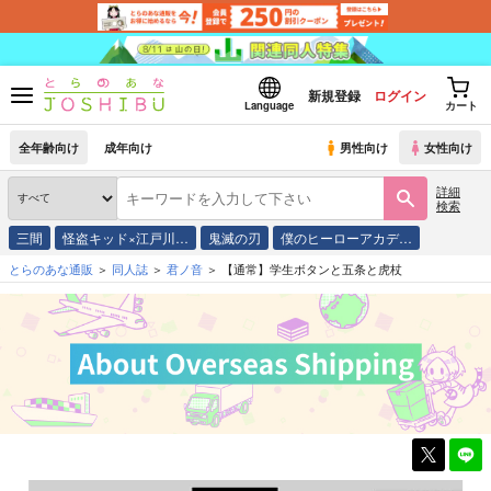
新規登録
ログイン
Language
カート
全年齢向け
成年向け
男性向け
女性向け
詳細
検索
三間
怪盗キッド×江戸川…
鬼滅の刃
僕のヒーローアカデ…
とらのあな通販
同人誌
君ノ音
【通常】学生ボタンと五条と虎杖