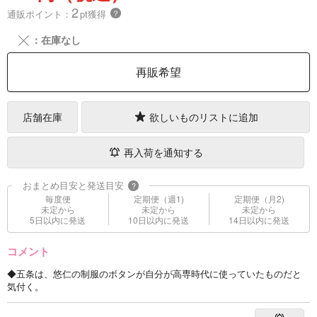
2
通販ポイント：
pt獲得
？
╳
：在庫なし
再販希望
店舗在庫
欲しいものリストに追加
再入荷を通知する
おまとめ目安と発送目安
?
毎度便
定期便（週1)
定期便（月2)
未定から
未定から
未定から
5日以内に発送
10日以内に発送
14日以内に発送
コメント
◆五条は、悠仁の制服のボタンが自分が高専時代に使っていたものだと
気付く。