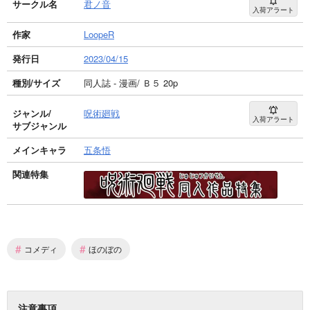
サークル名
君ノ音
入荷アラート
作家
LoopeR
発行日
2023/04/15
種別/サイズ
同人誌 - 漫画/ Ｂ５ 20p
ジャンル/
呪術廻戦
入荷アラート
サブジャンル
メインキャラ
五条悟
関連特集
#
#
コメディ
ほのぼの
注意事項