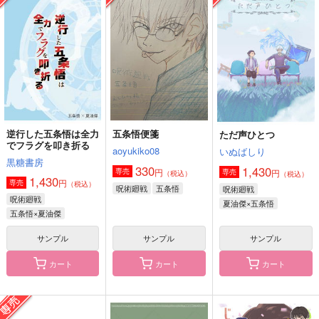
AM11:00 part.1
しょ！
なむなむ。
あんころ餅
トップシークレット
715
550
円
円
（税込）
（税込）
409
円
（税込）
五条悟×夏油傑
五条悟×虎杖悠仁
五条悟×虎杖悠仁
サンプル
サンプル
サンプル
作品詳細
作品詳細
作品詳細
逆行した五条悟は全力
五条悟便箋
ただ声ひとつ
でフラグを叩き折る
aoyukiko08
いぬばしり
黒糖書房
330
1,430
円
専売
円
専売
（税込）
（税込）
1,430
円
専売
（税込）
呪術廻戦
五条悟
呪術廻戦
呪術廻戦
夏油傑×五条悟
五条悟×夏油傑
サンプル
サンプル
サンプル
カート
カート
カート
すきすきすきすぎ！
いたみどり
ミッドナイト スパイ
ス メルト