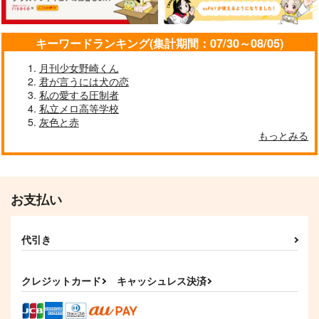
円
（税込）
五条悟×虎杖悠仁
五条悟×虎杖悠仁
五条悟×虎杖悠仁
キーワードランキング(集計期間：07/30～08/05)
サンプル
サンプル
サンプル
作品詳細
作品詳細
作品詳細
月刊少女野崎くん
君が言うには犬の恋
私の愛する圧制者
私立メロ高等学校
灰色と赤
もっとみる
お支払い
代引き
Pew!Pew!Pew!
AFTER HOURS
花呪言２
islet
アイロンワークス
+α
クレジットカード
キャッシュレス決済
787
472
629
円
円
円
（税込）
（税込）
（税込）
五条悟×虎杖悠仁
五条悟×虎杖悠仁
五条悟×虎杖悠仁