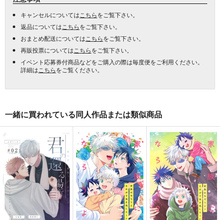
キャンセルについては
こちら
をご覧下さい。
返品については
こちら
をご覧下さい。
おまとめ配送については
こちら
をご覧下さい。
再販投票については
こちら
をご覧下さい。
イベント応募券付商品などをご購入の際は毎度便をご利用ください。
詳細は
こちら
をご覧ください。
一緒に買われている同人作品または類似商品