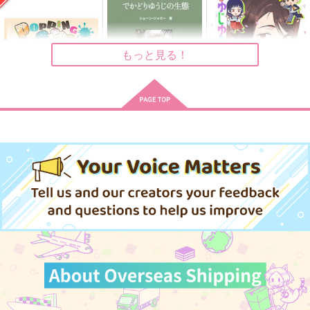
青いチューリップ
ACB
bibi
286
501
円
円
（税込）
（税込）
944
円
（税込）
五条悟×虎杖悠仁
五条悟×虎杖悠仁
五条悟×虎杖悠仁
もっと見る！
サンプル
サンプル
サンプル
作品詳細
作品詳細
作品詳細
POPPING CANDY
でかどりゆうじの生態
じゅじゅらいふ14
通常版
新ジャガ
ARCHES
choco_chocon
787
629
円
円
（税込）
（税込）
1,572
円
専売
（税込）
呪術廻戦
呪術廻戦
五条悟
呪術廻戦
五条悟
五条悟×虎杖悠仁
夏油傑
家入硝子
虎杖悠仁
七海建人
サンプル
サンプル
サンプル
カート
カート
カート
雨音と、君と。
歪愛
そのこ、どこの狐？
黒糖書房
果物動物
百花