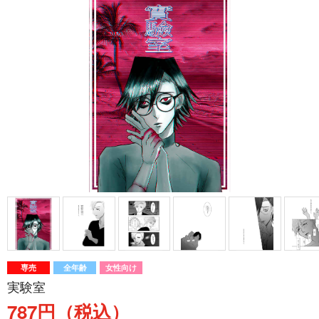
専売
全年齢
女性向け
実験室
787円（税込）