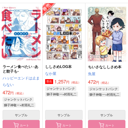
しし←さめ日めくりカ
outpoint!
Assorted Happiness
レンダー
まきもの
Pop Lady
扁桃腺
574
1,887
円
円
（税込）
（税込）
3,190
円
（税込）
村雨礼二×獅子神敬一
村雨礼二×獅子神敬一
獅子神敬一×村雨礼二
サンプル
サンプル
サンプル
作品詳細
作品詳細
作品詳細
ラーメン食べたい -あ
ししさめLOG本
ちいさなししさめ本
と餃子も-
なか屋
魚屋
ハッピーエンドは止ま
1,257
472
円
専売
円
（税込）
（税込）
らない
ジャンケットバンク
ジャンケットバンク
472
円
（税込）
獅子神敬一×村雨礼二
獅子神敬一×村雨礼二
ジャンケットバンク
獅子神敬一×村雨礼二
サンプル
サンプル
サンプル
カート
カート
カート