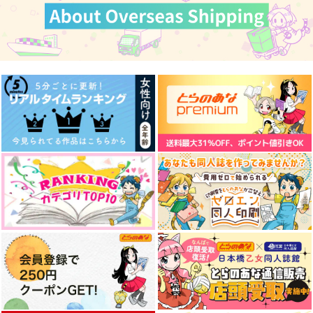
それはまだ点火したば
アイの証明
Pillow Tales
かり
くるみ割り人形
モルスフィリア
ひるばなれ
495
1,430
円
円
（税込）
（税込）
660
円
（税込）
村雨礼二×獅子神敬一
獅子神敬一×村雨礼二
村雨礼二×獅子神敬一
サンプル
サンプル
サンプル
作品詳細
作品詳細
作品詳細
私はあなたの好きなも
ムニンの止まり木
手段は問わない
のを知らない
MASTER CODE
くるっと敬礼
冷たいコーヒー
787
385
円
専売
円
専売
（税込）
（税込）
472
円
専売
（税込）
ジャンケットバンク
ジャンケットバンク
ジャンケットバンク
獅子神敬一×村雨礼二
獅子神敬一×村雨礼二
獅子神敬一×村雨礼二
サンプル
サンプル
サンプル
レストラン獅子狐
キミと星空
例えばここで「 」
カート
カート
カート