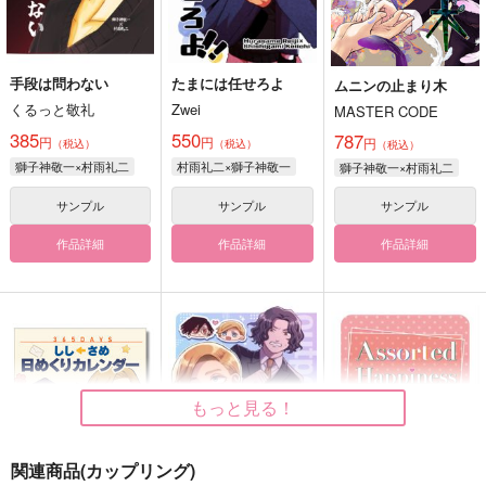
手段は問わない
たまには任せろよ
ムニンの止まり木
くるっと敬礼
Zwei
MASTER CODE
385
550
787
円
円
円
（税込）
（税込）
（税込）
獅子神敬一×村雨礼二
村雨礼二×獅子神敬一
獅子神敬一×村雨礼二
サンプル
サンプル
サンプル
作品詳細
作品詳細
作品詳細
もっと見る！
関連商品(カップリング)