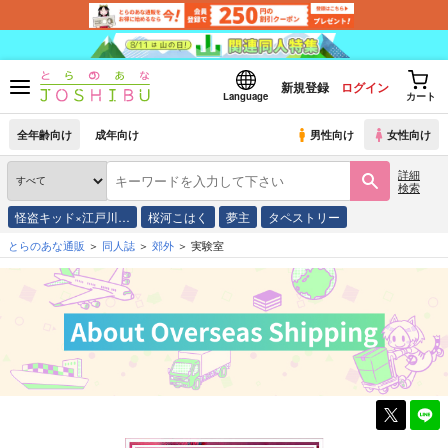
新規登録
ログイン
Language
カート
全年齢向け
成年向け
男性向け
女性向け
詳細
検索
怪盗キッド×江戸川…
桜河こはく
夢主
タペストリー
とらのあな通販
同人誌
郊外
実験室