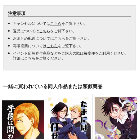
注意事項
キャンセルについては
こちら
をご覧下さい。
返品については
こちら
をご覧下さい。
おまとめ配送については
こちら
をご覧下さい。
再販投票については
こちら
をご覧下さい。
イベント応募券付商品などをご購入の際は毎度便をご利用ください。
詳細は
こちら
をご覧ください。
一緒に買われている同人作品または類似商品