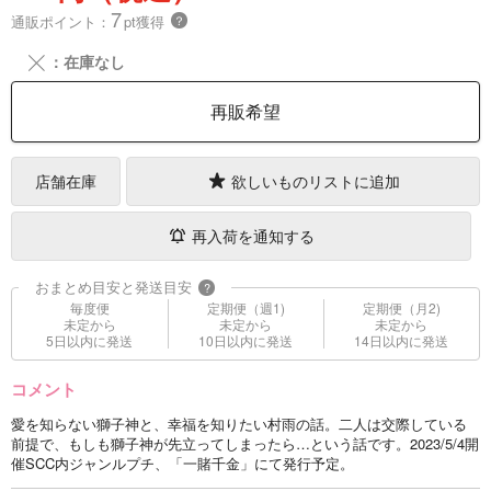
7
通販ポイント：
pt獲得
？
╳
：在庫なし
再販希望
店舗在庫
欲しいものリストに追加
再入荷を通知する
おまとめ目安と発送目安
?
毎度便
定期便（週1)
定期便（月2)
未定から
未定から
未定から
5日以内に発送
10日以内に発送
14日以内に発送
コメント
愛を知らない獅子神と、幸福を知りたい村雨の話。二人は交際している
前提で、もしも獅子神が先立ってしまったら…という話です。2023/5/4開
催SCC内ジャンルプチ、「一賭千金」にて発行予定。