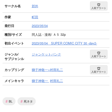
サークル名
郊外
入荷アラート
作家
町田
発行日
2023/05/04
種別/サイズ
同人誌 - 漫画/ Ａ５ 32p
初出イベント
2023/05/04 SUPER COMIC CITY 30 -day2-
ジャンル/
ジャンケットバンク
入荷アラート
サブジャンル
カップリング
獅子神敬一×村雨礼二
入荷アラート
メインキャラ
獅子神敬一
村雨礼二
#
#
BL
死ネタ