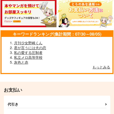
したら、
ハッピーエンドは止ま
みるみろみるく。
メリメロ
らない
220
円
（税込）
3,457
円
787
（税込）
円
村雨礼二×獅子神敬一
（税込）
村雨礼二×獅子神敬一
獅子神敬一×村雨礼二
サンプル
サンプル
サンプル
キーワードランキング(集計期間：07/30～08/05)
作品詳細
作品詳細
作品詳細
月刊少女野崎くん
君が言うには犬の恋
私の愛する圧制者
私立メロ高等学校
灰色と赤
しし←さめ日めくりカ
もっとみる
レンダー
扁桃腺
3,190
円
専売
（税込）
お支払い
ジャンケットバンク
獅子神敬一×村雨礼二
代引き
サンプル
王様を殺せ！
詰
いっぱいたべるきみが
すき
カート