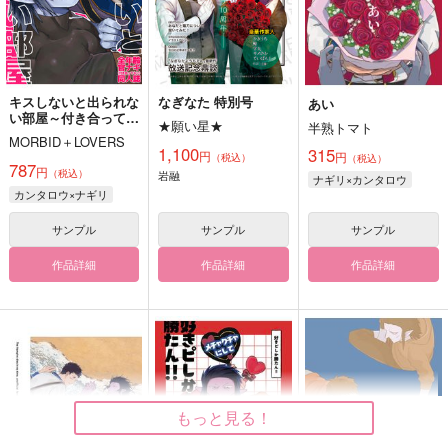
キスしないと出られな
なぎなた 特別号
あい
い部屋～付き合ってな
★願い星★
半熟トマト
い官ナギを詰めて～
MORBID＋LOVERS
1,100
315
円
円
（税込）
（税込）
787
円
（税込）
岩融
ナギリ×カンタロウ
カンタロウ×ナギリ
サンプル
サンプル
サンプル
作品詳細
作品詳細
作品詳細
もっと見る！