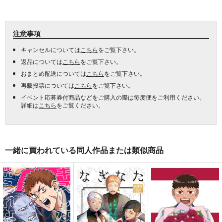
注意事項
キャンセルについては
こちら
をご覧下さい。
返品については
こちら
をご覧下さい。
おまとめ配送については
こちら
をご覧下さい。
再販投票については
こちら
をご覧下さい。
イベント応募券付商品などをご購入の際は毎度便をご利用ください。
詳細は
こちら
をご覧ください。
一緒に買われている同人作品または類似商品