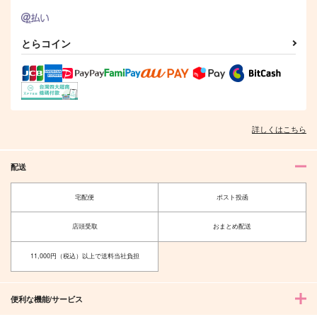
アイジョウ何パーセン
三十七度、夏
ト
ALC.5%
すなぎも
315
円
（税込）
とらコイン
330
円
（税込）
バズビー×ユーグラム
白膠木簓×躑躅森盧笙
サンプル
サンプル
作品詳細
作品詳細
詳しくはこちら
配送
宅配便
ポスト投函
店頭受取
おまとめ配送
11,000円（税込）以上で送料当社負担
便利な機能/サービス