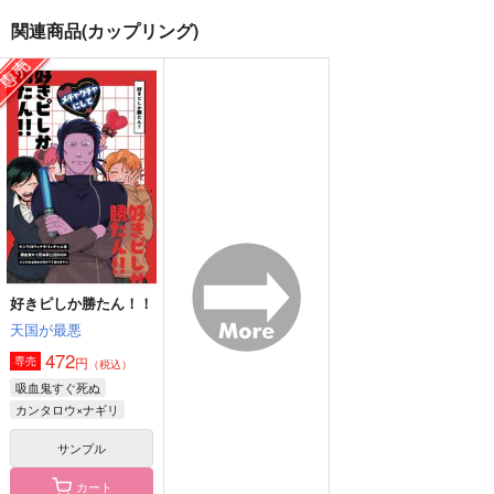
関連商品(カップリング)
いつかは砂の城となる
好きピしか勝たん！！
ゆめのひとつ/上
天国が最悪
天国が最悪
半熟トマト
1,100
472
787
円
円
円
（税込）
（税込）
（税込）
カンタロウ×ナギリ
カンタロウ×ナギリ
ナギリ×カンタロウ
サンプル
サンプル
サンプル
作品詳細
作品詳細
作品詳細
好きピしか勝たん！！
天国が最悪
472
円
専売
（税込）
吸血鬼すぐ死ぬ
カンタロウ×ナギリ
サンプル
カート