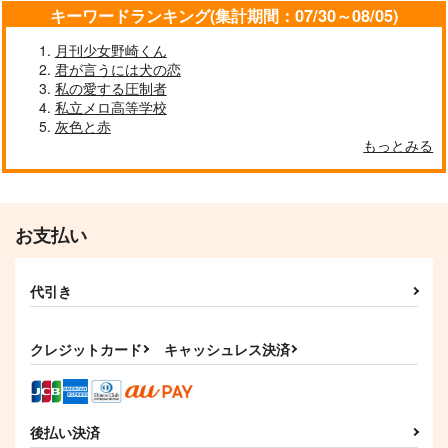
キーワードランキング(集計期間：07/30～08/05)
Bittersweet Assortm
ホームメイドケーキ
みともあるけば
ent
まろやか大団円
ぜろぱーせんと。
月刊少女野崎くん
とおのみや
君が言うには犬の恋
550
787
円
円
（税込）
（税込）
472
私の愛する圧制者
円
（税込）
和泉三月
私立メロ高等学校
降谷零×榎本梓
灰色と赤
もっとみる
サンプル
サンプル
サンプル
作品詳細
作品詳細
作品詳細
お支払い
代引き
クレジットカード
キャッシュレス決済
後払い決済