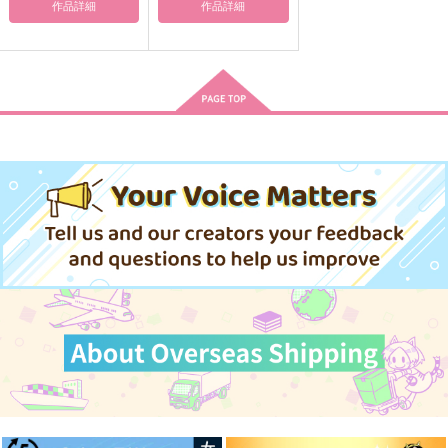
作品詳細
作品詳細
『三井寿は知らなかっ
7割る3、あまり1
推定親密
た。7』
吾輩は猫である
まろやか大団円
親にはまだゆってませ
990
704
円
円
（税込）
（税込）
ん
須王環×藤岡ハルヒ
潮江文次郎×立花仙蔵
944
円
（税込）
三井寿×宮城リョータ
サンプル
サンプル
サンプル
作品詳細
作品詳細
作品詳細