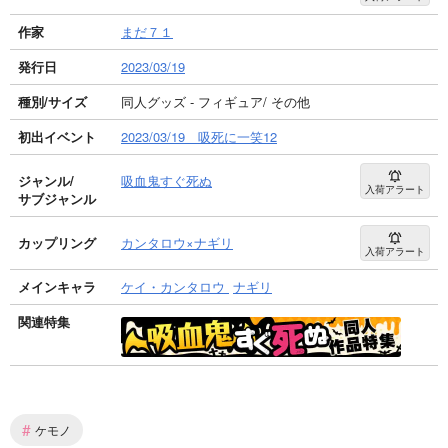
作家
まだ７１
発行日
2023/03/19
種別/サイズ
同人グッズ - フィギュア/ その他
初出イベント
2023/03/19 吸死に一笑12
ジャンル/
吸血鬼すぐ死ぬ
入荷アラート
サブジャンル
カップリング
カンタロウ×ナギリ
入荷アラート
メインキャラ
ケイ・カンタロウ
ナギリ
関連特集
#
ケモノ