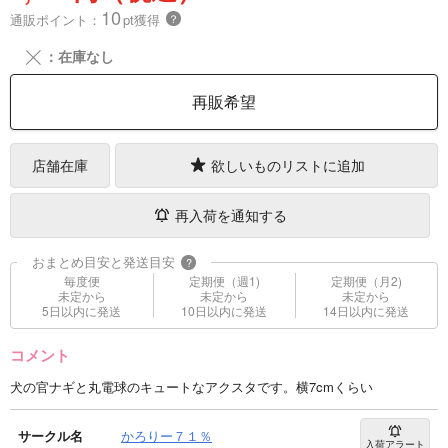
10
通販ポイント：
pt獲得
？
╳
：在庫なし
再販希望
店舗在庫
欲しいものリストに追加
再入荷を通知する
おまとめ目安と発送目安
?
毎度便
定期便（週1)
定期便（月2)
未定から
未定から
未定から
5日以内に発送
10日以内に発送
14日以内に発送
コメント
犬の官ナギと丸電球のキュートなアクスタです。横7cmくらい
サークル名
かろりー７１％
入荷アラート