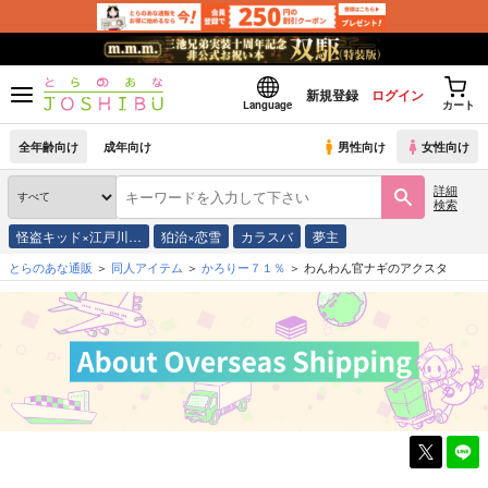
新規登録
ログイン
Language
カート
全年齢向け
成年向け
男性向け
女性向け
詳細
検索
怪盗キッド×江戸川…
狛治×恋雪
カラスバ
夢主
とらのあな通販
同人アイテム
かろりー７１％
わんわん官ナギのアクスタ