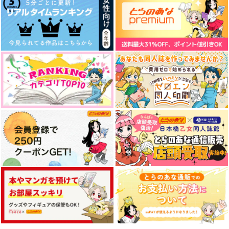
謎の顔良一般人
最後まで、一緒に
雪中花
Vlogger SENくんっ
とおのみや
まろやか大団円
ていったい何者？【再
まろやか大団円
販】
629
707
円
円
（税込）
（税込）
462
円
（税込）
降谷零×榎本梓
潮江文次郎×立花仙蔵
潮江文次郎×立花仙蔵
サンプル
サンプル
サンプル
作品詳細
作品詳細
作品詳細