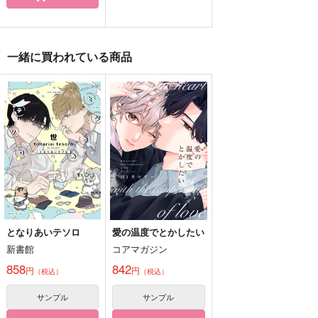
ハッピーファッキンウ
SWEET・SWEET・
潜入捜査:メイドカフ
ェディング～クソッタ
SWEETHONEY！
ェ
一緒に買われている商品
レバージンロード～
MORBID＋LOVERS
MORBID＋LOVERS
MORBID＋LOVERS
787
787
787
円
円
円
（税込）
（税込）
（税込）
カンタロウ×ナギリ
カンタロウ×ナギリ
カンタロウ×ナギリ
サンプル
サンプル
サンプル
作品詳細
作品詳細
作品詳細
となりあいテソロ
愛の温度でとかしたい
新書館
コアマガジン
858
842
円
円
（税込）
（税込）
サンプル
サンプル