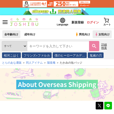
新規登録
ログイン
Language
カート
全年齢向け
成年向け
男性向け
女性向け
詳細
検索
桜河こはく
フリンズ×ファルカ
僕のヒーローアカデ…
鬼滅の刃
とらのあな通販
同人アイテム
陽葵庵
たかみの缶バッジ