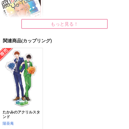
K#02
m-work
優しいうに缶
塩分過多
660
110
円
円
（税込）
（税込）
1,257
円
冨岡義勇
（税込）
もっと見る！
サンプル
サンプル
サンプル
関連商品(カップリング)
作品詳細
作品詳細
作品詳細
腐向けyo!tuberのあざ
とい毎日3
陽葵庵
700
円
（税込）
オリジナル
サンプル
カート
たかみのアクリルスタ
ンド
PRINCESS OF TRAN
恋に落ちる日
ごたろぐ
CE #02
陽葵庵
こはる日和
あなぐら