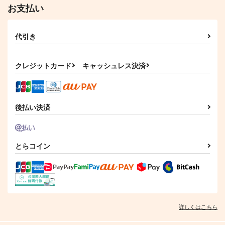
お支払い
代引き
クレジットカード
キャッシュレス決済
後払い決済
とらコイン
詳しくはこちら