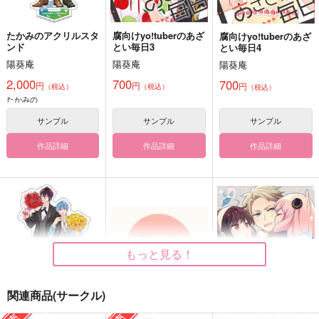
たかみのアクリルスタ
腐向けyo!tuberのあざ
腐向けyo!tuberのあざ
ンド
とい毎日3
とい毎日4
陽葵庵
陽葵庵
陽葵庵
2,000
700
700
円
円
円
（税込）
（税込）
（税込）
たかみの
サンプル
サンプル
サンプル
作品詳細
作品詳細
作品詳細
もっと見る！
関連商品(サークル)