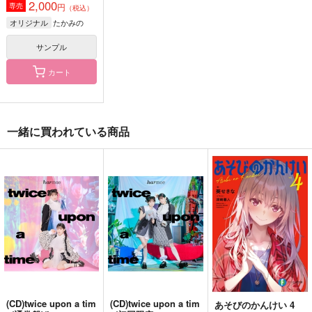
djgenki.net
2,000
550
円
専売
2,921
（税込）
円
円
（税込）
（税込）
1,540
円
たかみの
オリジナル
（税込）
藤堂葵×千早瞬平
五条悟×庵歌姫
サンプル
サンプル
サンプル
サンプル
カート
作品詳細
作品詳細
作品詳細
一緒に買われている商品
五歌刺繍ポーチ【缶ミ
蒼穹に編む
Eaven
ラー付】
白藤花
白藤花
near me
660
660
円
円
（税込）
（税込）
(CD)twice upon a tim
(CD)twice upon a tim
あそびのかんけい 4
2,594
円
（税込）