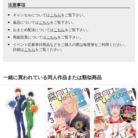
注意事項
キャンセルについては
こちら
をご覧下さい。
返品については
こちら
をご覧下さい。
おまとめ配送については
こちら
をご覧下さい。
再販投票については
こちら
をご覧下さい。
イベント応募券付商品などをご購入の際は毎度便をご利用ください。
詳細は
こちら
をご覧ください。
一緒に買われている同人作品または類似商品