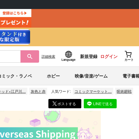
新規登録
ログイン
詳細
検索
Language
カート
コミック・ラノベ
ホビー
映像/音楽/ゲーム
電子書
キッド×江戸川…
灰色と赤
人気ワード:
コミックマーケット…
呪術廻戦
ポストする
LINEで送る