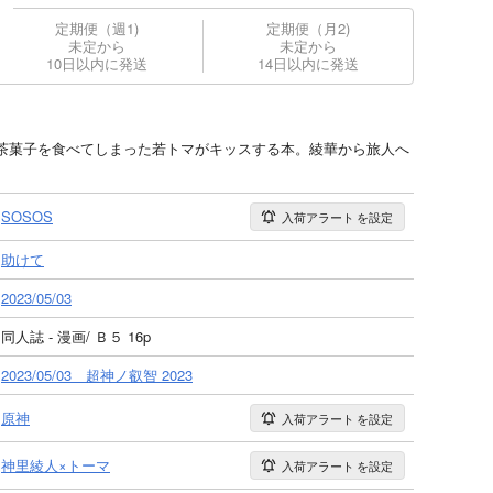
定期便（週1)
定期便（月2)
未定から
未定から
10日以内に発送
14日以内に発送
茶菓子を食べてしまった若トマがキッスする本。綾華から旅人へ
SOSOS
入荷アラート
を設定
助けて
2023/05/03
同人誌 - 漫画/ Ｂ５ 16p
2023/05/03 超神ノ叡智 2023
原神
入荷アラート
を設定
神里綾人×トーマ
入荷アラート
を設定