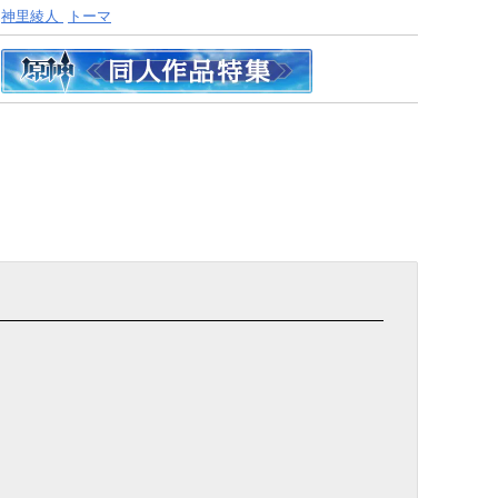
神里綾人
トーマ