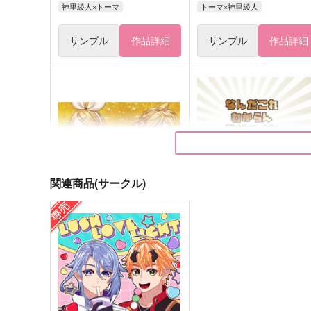
神里綾人×トーマ
トーマ×神里綾人
サンプル
作品詳細
サンプル
作品詳細
関連商品(サークル)
Sanctuary
なんだこれ わからん 助けて
くれ
team OS
トギジィ
2,987
円
（税込）