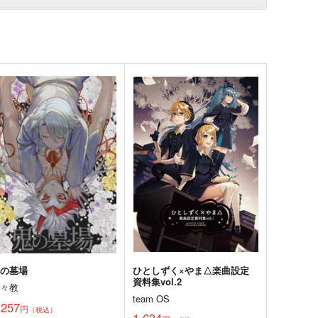
鬼の墓場
ひとしずく×やま△楽曲設定
資料集vol.2
輝々教
team OS
,257
円
（税込）