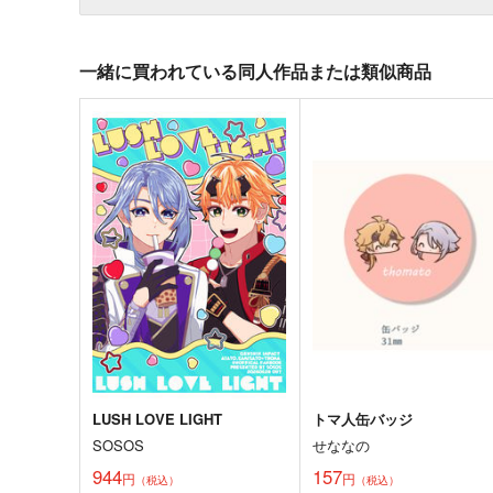
一緒に買われている同人作品または類似商品
LUSH LOVE LIGHT
トマ人缶バッジ
SOSOS
せななの
944
157
円
円
（税込）
（税込）