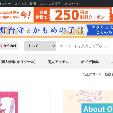
Bオンリー
よくあるご質問
エンジニア採用
アルバイト
女性向け
同人特集(オリジナル)
同人アイテム
ボドゲ特集
急上昇ワード:
怪盗