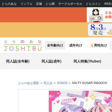
とらのあな
インフォ
店舗
とら婚
サークルポータル
とらコイン
WE
全年齢向け
成年向け
男性向け
同人誌(全年齢)
同人誌(成年)
同人特集(Vtuber)
とらのあな通販
同人誌
SOSOS
SALTY SUGAR SMOOCH