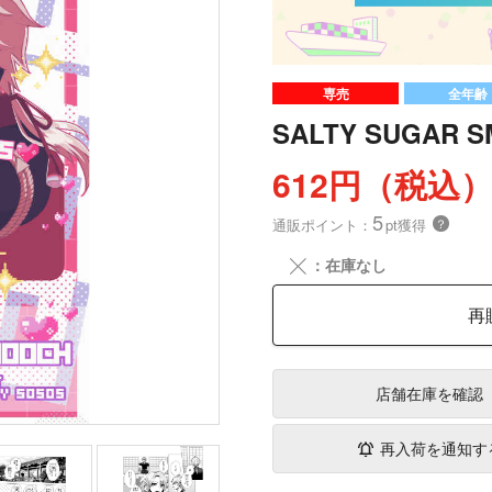
専売
全年齢
SALTY SUGAR 
612円（税込
5
通販ポイント：
pt獲得
？
╳
：在庫なし
再
店舗在庫
を確認
再入荷を通知す