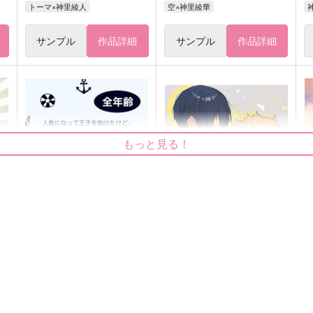
トーマ×神里綾人
空×神里綾華
サンプル
作品詳細
サンプル
作品詳細
もっと見る！
人魚になって王子を助けたけ
隔たり Sugar Memories
ど死にたくないからフラグ折
頭痛の種
d
ったのに王子がナンパしてく
Sweetメロディー
るんですけど！？
800
1
円
（税込）