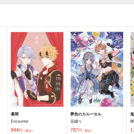
幕間
夢色のカルーセル
Encounter
花綴り
944
787
1
円
円
（税込）
（税込）