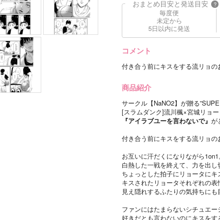
おまとめ目安と発送目安
?
毎度便
未定から
5日以内に発送
コメント
付き合う前にキスをする流リョの
商品紹介
サークル【NaNO2】が贈る”SUPER CO
[スラムダンク]流川楓×宮城リョ
『アイラブユーを言わないで』
が
付き合う前にキスをする流リョの
お互いに汗だくになりながら1on1
白熱した一戦を終えて、力を出し
ちょっとした拍子にリョータにキ
キスされたリョータそれぞれの表
見え隠れするふたりの気持ちにも
ファンにはたまらないシチュエー
好きだとも言わないのにキスをす