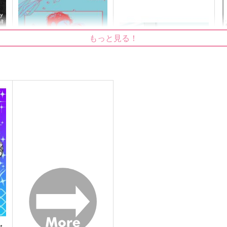
もっと見る！
Short Short
恋人の精度
m
あのばか
俺のソナタ
P
629
498
3
円
円
（税込）
（税込）
三井寿×宮城リョータ
流川楓×三井寿
サンプル
作品詳細
サンプル
作品詳細