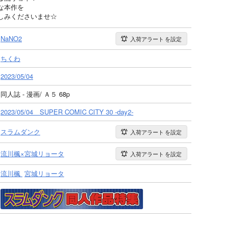
な本作を
しみくださいませ☆
NaNO2
入荷アラート
を設定
ちくわ
2023/05/04
同人誌 - 漫画/ Ａ５ 68p
2023/05/04 SUPER COMIC CITY 30 -day2-
スラムダンク
入荷アラート
を設定
流川楓×宮城リョータ
入荷アラート
を設定
流川楓
宮城リョータ