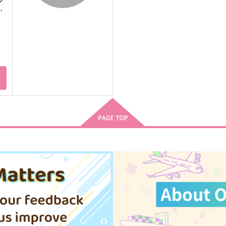
ジ
メ
ト
チャンスは三度！
燎火を灯す
OKUSEI
OXOX
3
787
1,010
7
円
円
（税込）
（税込）
流川楓×桜木花道
流川楓×桜木花道
サンプル
作品詳細
サンプル
作品詳細