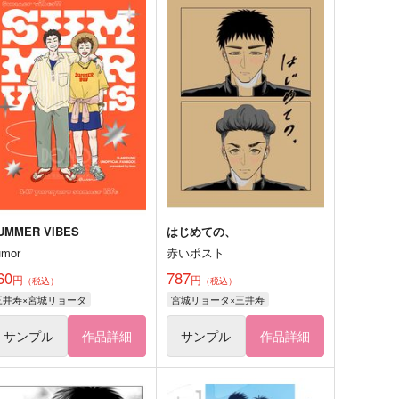
UMMER VIBES
はじめての、
umor
赤いポスト
60
787
円
円
（税込）
（税込）
三井寿×宮城リョータ
宮城リョータ×三井寿
サンプル
作品詳細
サンプル
作品詳細