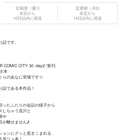
定期便（週1)
定期便（月2)
未定から
未定から
10日以内に発送
14日以内に発送
お話です。
MIC CITY 30 -day2-”新刊
ータ本
とらのあなに登場です☆
お話である本作品！
。
切ったふたりの会話の様子から
スしちゃう流川と
情や
目が離せません♪
ションにグッと惹きこまれる、
る流リョ本！