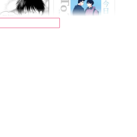
e too.
今日に至るまで
INK
azi
15
944
円
円
（税込）
（税込）
桜木花道×流川楓
仙道彰×流川楓
サンプル
作品詳細
サンプル
作品詳細