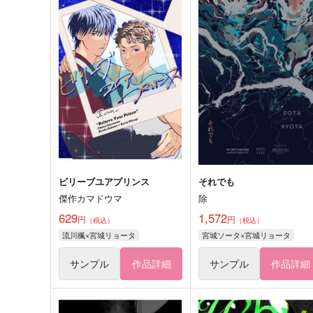
ビリーブユアプリンス
それでも
傑作カマドウマ
除
629
1,572
円
円
（税込）
（税込）
流川楓×宮城リョータ
宮城ソータ×宮城リョータ
サンプル
作品詳細
サンプル
作品詳細