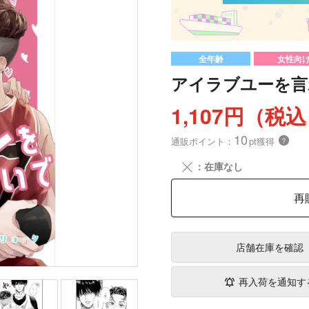
全年齢
女性向
アイラブユーを言
1,107円（税
10
通販ポイント：
pt獲得
？
╳
：在庫なし
再
店舗在庫
を確認
再入荷を通知す