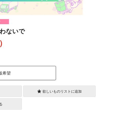
け
わないで
込）
販希望
欲しいものリストに追加
る