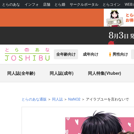
とらのあな
インフォ
店舗
とら婚
サークルポータル
とらコイン
WE
全年齢向け
成年向け
男性向け
同人誌(全年齢)
同人誌(成年)
同人特集(Vtuber)
とらのあな通販
同人誌
NaNO2
アイラブユーを言わないで