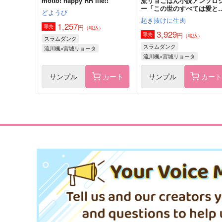
motto! happy RR life!!
流リョごはん小説アンソロ
ー「この世のすべては愛と
どようび
シ」
起き抜けに生肉
1,257
円
専売
（税込）
3,929
円
専売
（税込）
スラムダンク
スラムダンク
流川楓×宮城リョータ
流川楓×宮城リョータ
サンプル
カート
サンプル
カー
きらめきの在り処
分水嶺1/3
SKT
PsA.
440
629
円
円
（税込）
（税込）
仙道彰×流川楓
流川楓×桜木花道
サンプル
作品詳細
サンプル
作品詳細