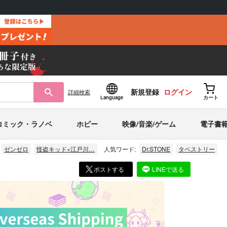
新規登録
ログイン
詳細
検索
Language
カート
コミック・ラノベ
ホビー
映像/音楽/ゲーム
電子書
ゼンゼロ
怪盗キッド×江戸川…
人気ワード:
Dr.STONE
タペストリー
ポストする
LINEで送る