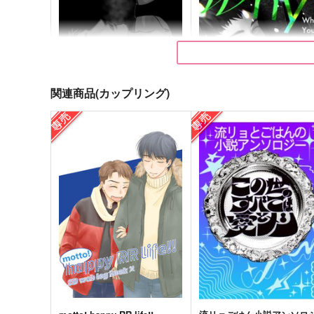
関連商品(カップリング)
かたなし
Why You?
Unkiss
英雄のうた
315
787
円
円
（税込）
（税込）
深津一成×宮城リョータ
宮城リョータ×三井寿
サンプル
作品詳細
サンプル
作品詳細