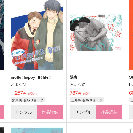
motto! happy RR life!!
陽炎
S
どようび
みかん飴
h
1,257
787
6
円
円
（税込）
（税込）
流川楓×宮城リョータ
三井寿×宮城リョータ
サンプル
作品詳細
サンプル
作品詳細