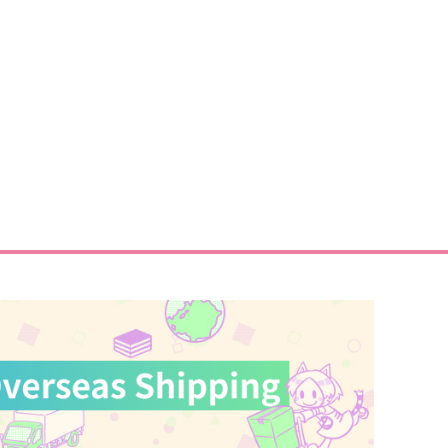
パレードルート
赤点カレシ
6.8℃
阿高屋
87
451
円
円
（税込）
（税込）
流川楓×桜木花道
流川楓×桜木花道
サンプル
作品詳細
サンプル
作品詳細