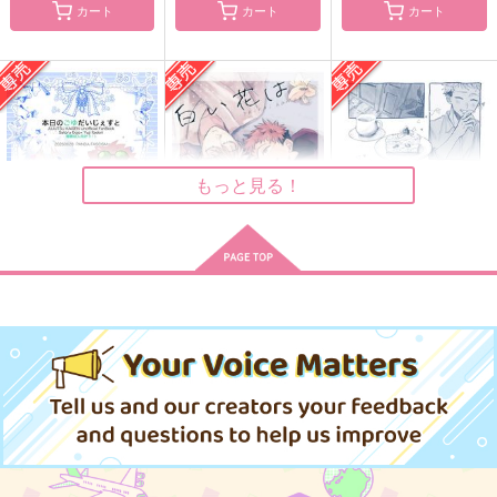
カート
カート
カート
カタオモイ
Pew!Pew!Pew!
リチュアルホロウ
緑茶派
islet
bibi
787
787
1,100
円
円
円
（税込）
（税込）
（税込）
五条悟×虎杖悠仁
五条悟×虎杖悠仁
五条悟×虎杖悠仁
もっと見る！
サンプル
サンプル
サンプル
作品詳細
作品詳細
作品詳細
本日のごゆだいじぇす
白い花は咲いたまま
雨があがればぼくたち
と
は
はしゃぎ太郎
パンダファシズム
爆速ししゃも
1,257
円
専売
（税込）
220
677
円
専売
円
専売
（税込）
（税込）
呪術廻戦
呪術廻戦
呪術廻戦
五条悟×虎杖悠仁
五条悟×虎杖悠仁
五条悟×虎杖悠仁
サンプル
サンプル
サンプル