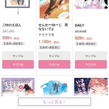
ごゆのえほん
せんせー/ゆーじ 死
DAILY
なないでよ
ぷにぷに
arcana8
テラテラ寺
330
629
円
円
（税込）
（税込）
1,100
円
（税込）
五条悟×虎杖悠仁
五条悟×虎杖悠仁
五条悟×虎杖悠仁
サンプル
サンプル
サンプル
作品詳細
作品詳細
作品詳細
もっと見る！