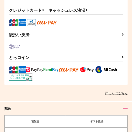
作品詳細
捕食
シンデレラフューチャ
さとうとハチミツ05
ー
clockrock
M31
クレジットカード
キャッシュレス決済
AnZ館
787
110
円
円
（税込）
（税込）
1,022
円
（税込）
五条悟×虎杖悠仁
五条悟×虎杖悠仁
五条悟×虎杖悠仁
後払い決済
サンプル
サンプル
サンプル
作品詳細
作品詳細
作品詳細
とらコイン
詳しくはこちら
配送
宅配便
ポスト投函
ごじょにゃんとゆじく
Birthday Boys!!