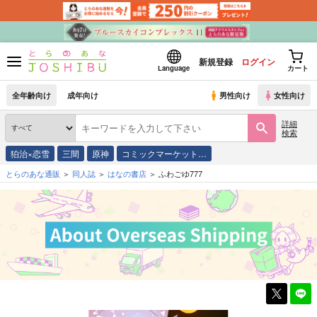
新規登録
ログイン
Language
カート
全年齢向け
成年向け
男性向け
女性向け
詳細
検索
狛治×恋雪
三間
原神
コミックマーケット…
とらのあな通販
同人誌
はなの書店
ふわごゆ777