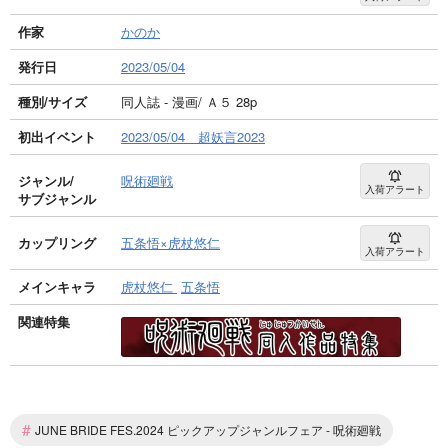
作家
かのか
発行日
2023/05/04
種別/サイズ
同人誌 - 漫画/ Ａ５ 28p
初出イベント
2023/05/04 超妖言2023
ジャンル/
呪術廻戦
入荷アラート
サブジャンル
カップリング
五条悟×虎杖悠仁
入荷アラート
メインキャラ
虎杖悠仁
五条悟
関連特集
#
JUNE BRIDE FES.2024 ピックアップジャンルフェア - 呪術廻戦