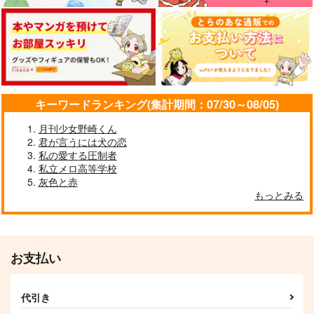
東雲
双方に重い
Abracadabra
KK
LiLi
チョコレートボンバ
ー
1,729
110
円
円
（税込）
（税込）
1,100
五条悟×虎杖悠仁
五条悟×虎杖悠仁
円
（税込）
五条悟×虎杖悠仁
キーワードランキング(集計期間：07/30～08/05)
サンプル
サンプル
サンプル
月刊少女野崎くん
作品詳細
作品詳細
作品詳細
君が言うには犬の恋
私の愛する圧制者
私立メロ高等学校
灰色と赤
護衛対象はトップアイ
もっとみる
ドルでした まとめ本
じゃがいも畑
1,572
円
専売
（税込）
呪術廻戦
お支払い
五条悟×虎杖悠仁
サンプル
代引き