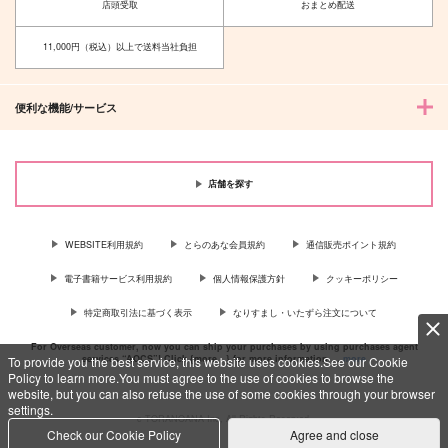
んまとめ
店頭受取
おまとめ配送
お幸せに
ゴビョウ
3,144
円
（税込）
11,000円（税込）以上で送料当社負担
1,887
円
（税込）
五条悟×虎杖悠仁
五条悟×虎杖悠仁
便利な機能/サービス
サンプル
サンプル
作品詳細
作品詳細
店舗を探す
WEBSITE利用規約
とらのあな会員規約
通信販売ポイント規約
電子書籍サービス利用規約
個人情報保護方針
クッキーポリシー
特定商取引法に基づく表示
なりすまし・いたずら注文について
For Overseas customer, now you can ship your purchases by using purchases agent
services “AOCS”! Click {more…} for more information …
more
To provide you the best service, this website uses cookies.See our Cookie
Policy to learn more.You must agree to the use of cookies to browse the
website, but you can also refuse the use of some cookies through your browser
settings.
c TORANOANA Inc, All Rights Reserved.
Check our Cookie Policy
Agree and close