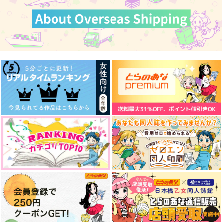
カート
カート
カート
しゃらんら！
五悠と子どものハッピ
五悠と子ども６
ーエンド／短編集
青いチューリップ
um
um
440
2,044
円
円
（税込）
（税込）
3,457
円
（税込）
五条悟×虎杖悠仁
五条悟×虎杖悠仁
五条悟×虎杖悠仁
サンプル
サンプル
サンプル
作品詳細
作品詳細
作品詳細
ビューティフルデイズ
彼の人の話
好きって言ってよ。下
帰路
無常讃歌
猿と腰掛
472
787
1,572
円
円
専売
円
専売
（税込）
（税込）
（税込）
呪術廻戦
呪術廻戦
呪術廻戦
五条悟×虎杖悠仁
五条悟×虎杖悠仁
五条悟×虎杖悠仁
サンプル
サンプル
サンプル
カート
カート
カート