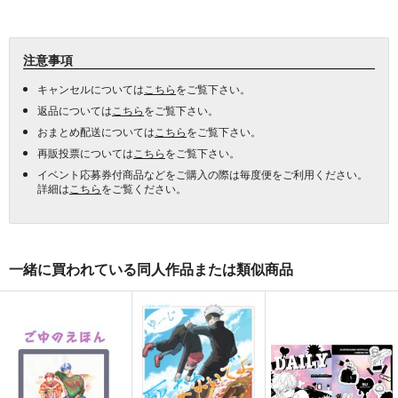
注意事項
キャンセルについては
こちら
をご覧下さい。
返品については
こちら
をご覧下さい。
おまとめ配送については
こちら
をご覧下さい。
再販投票については
こちら
をご覧下さい。
イベント応募券付商品などをご購入の際は毎度便をご利用ください。
詳細は
こちら
をご覧ください。
一緒に買われている同人作品または類似商品