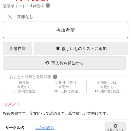
4
通販ポイント：
pt獲得
？
╳
：在庫なし
再販希望
店舗在庫
欲しいものリストに追加
再入荷を通知する
おまとめ目安と発送目安
?
毎度便
定期便（週1)
定期便（月2)
未定から
未定から
未定から
5日以内に発送
10日以内に発送
14日以内に発送
コメント
Web再録です。全文Pixivで読めます。紙で欲しい方向けです。
サークル名
はなの書店
入荷アラート