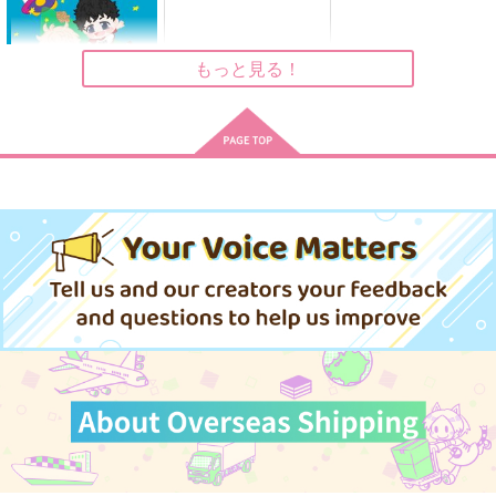
787
1,257
755
円
円
円
（税込）
（税込）
（税込）
花垣武道×佐野万次郎
花垣武道×佐野万次郎
佐野万次郎×花垣武道
もっと見る！
サンプル
サンプル
サンプル
作品詳細
作品詳細
作品詳細
ZUON -
Because You Stayed-
shiro5o
セール中
専売
330
円
（税込）
東京卍リベンジャーズ
佐野万次郎×花垣武道
サンプル
猫様の下僕
たべられないっていっ
カート
HAPPY MEME!
てるでしょーが!!
銀木犀
MosUxg
双
1,572
715
円
円
（税込）
（税込）
1,257
円