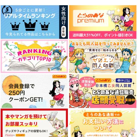
（税込）
佐野万次郎+黒川イザナ×花垣武道
佐野万次郎×花垣武道
佐野万次郎×花垣武道
サンプル
サンプル
サンプル
作品詳細
作品詳細
作品詳細
petits fours
0+1
ZUON -
Because You Stayed-
SU56
shiro5o
shiro5o
847
220
円
円
（税込）
（税込）
330
円
（税込）
佐野真一郎×花垣武道
佐野万次郎×花垣武道