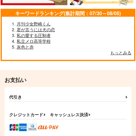
佐野万次郎×花垣武道
キーワードランキング(集計期間：07/30～08/05)
サンプル
サンプル
サンプル
作品詳細
作品詳細
作品詳細
月刊少女野崎くん
君が言うには犬の恋
私の愛する圧制者
私立メロ高等学校
灰色と赤
もっとみる
お支払い
代引き
SAME HERE
Pieces of Tomorrow
Tie the Knot
shiro5o
shiro5o
shiro5o
クレジットカード
キャッシュレス決済
220
385
944
円
円
円
（税込）
（税込）
（税込）
佐野万次郎×花垣武道
佐野万次郎×花垣武道
佐野万次郎×花垣武道