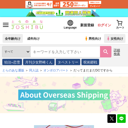
新規登録
ログイン
Language
カート
全年齢向け
成年向け
男性向け
女性向け
詳細
検索
狛治×恋雪
月刊少女野崎くん
タペストリー
呪術廻戦
とらのあな通販
同人誌
オンボロアパート
だってまだまだDCですから