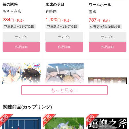
苺の誘惑
永遠の明日
ワームホール
あきら商店
春時雨
雪國
284
1,320
787
円
円
円
（税込）
（税込）
（税込）
花垣武道×佐野万次郎
花垣武道×佐野万次郎
佐野万次郎×花垣武道
サンプル
サンプル
サンプル
作品詳細
作品詳細
作品詳細
もっと見る！
関連商品(カップリング)
キミをぎゃふんと言わ
ラムジレンマ
アニュス・デイ
せたい！