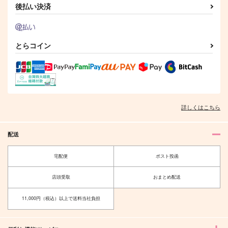
サンプル
サンプル
サンプル
後払い決済
作品詳細
作品詳細
作品詳細
とらコイン
詳しくはこちら
配送
宅配便
ポスト投函
うたうたいのうた伍
ZUTTO ISSHO
A.C.PAPA's
shiro5o
店頭受取
おまとめ配送
944
319
円
円
（税込）
（税込）
佐野万次郎×花垣武道
佐野万次郎×花垣武道
11,000円（税込）以上で送料当社負担
サンプル
サンプル