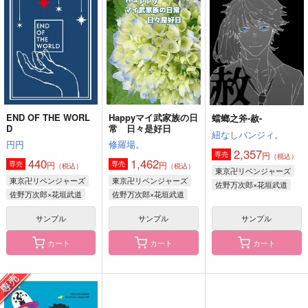
雪國
餅々屋
CHIPS
1,572
2,800
円
円
（税込）
（税込）
614
円
（税込）
佐野万次郎×花垣武道
佐野万次郎×花垣武道
佐野万次郎×花垣武道
サンプル
サンプル
サンプル
作品詳細
作品詳細
作品詳細
END OF THE WORL
Happyマイ武家族の日
蟷螂之斧-赦-
D
常 日々是好日
紐なしバンジィ。
円円
修羅場。
2,357
円
専売
（税込）
440
1,462
円
円
専売
専売
（税込）
（税込）
東京卍リベンジャーズ
東京卍リベンジャーズ
東京卍リベンジャーズ
佐野万次郎×花垣武道
佐野万次郎×花垣武道
佐野万次郎×花垣武道
サンプル
サンプル
サンプル
カート
カート
カート
そうして、ふたり。
カルペ・ディエム
となりのゴースト
DACOS
DACOS
602