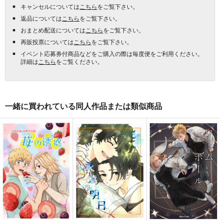
キャンセルについては
こちら
をご覧下さい。
返品については
こちら
をご覧下さい。
おまとめ配送については
こちら
をご覧下さい。
再販投票については
こちら
をご覧下さい。
イベント応募券付商品などをご購入の際は毎度便をご利用ください。
詳細は
こちら
をご覧ください。
一緒に買われている同人作品または類似商品