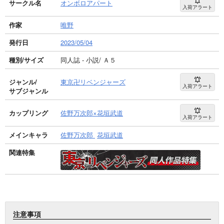
サークル名
オンボロアパート
入荷アラート
作家
唯野
発行日
2023/05/04
種別/サイズ
同人誌 - 小説/ Ａ５
ジャンル/
東京卍リベンジャーズ
入荷アラート
サブジャンル
カップリング
佐野万次郎×花垣武道
入荷アラート
メインキャラ
佐野万次郎
花垣武道
関連特集
注意事項