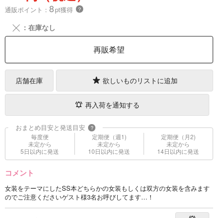
8
通販ポイント：
pt獲得
？
╳
：在庫なし
再販希望
店舗在庫
欲しいものリストに追加
再入荷を通知する
おまとめ目安と発送目安
?
毎度便
定期便（週1)
定期便（月2)
未定から
未定から
未定から
5日以内に発送
10日以内に発送
14日以内に発送
コメント
女装をテーマにしたSS本どちらかの女装もしくは双方の女装を含みます
のでご注意くださいゲスト様3名お呼びしてます…！