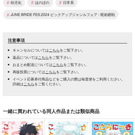
#
#
#
幼児化
ほのぼの
日常系
#
JUNE BRIDE FES.2024 ピックアップジャンルフェア - 呪術廻戦
注意事項
キャンセルについては
こちら
をご覧下さい。
返品については
こちら
をご覧下さい。
おまとめ配送については
こちら
をご覧下さい。
再販投票については
こちら
をご覧下さい。
イベント応募券付商品などをご購入の際は毎度便をご利用ください。
詳細は
こちら
をご覧ください。
一緒に買われている同人作品または類似商品