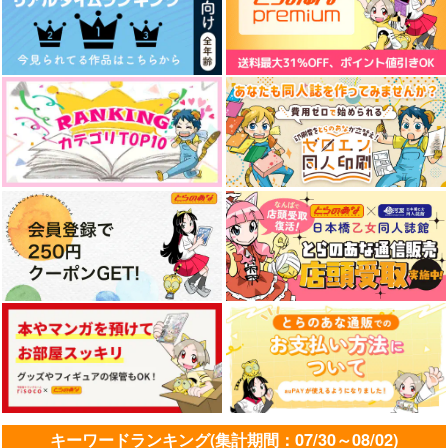
さいろく！りく２ねん
さいろく！
せい
BelieveMyself
ちっくたっく
3,144
円
（税込）
1,887
円
（税込）
忍術学園
アズール・アーシェング
ロット
サンプル
サンプル
作品詳細
作品詳細
キーワードランキング(集計期間：07/30～08/02)