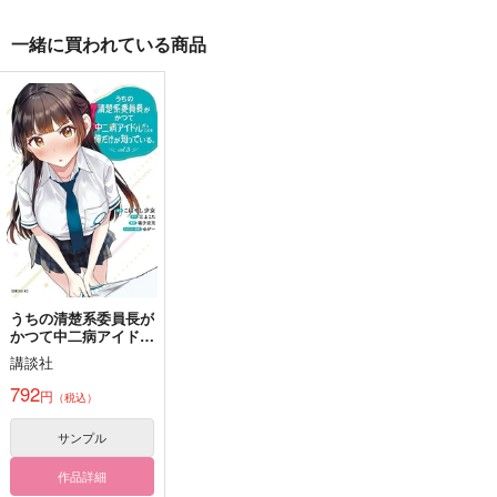
一緒に買われている商品
奇跡の代償
せんせいといっしょ！
WEBさいろく
おでかけ編
本日のごゆだいじぇす
白い花は咲いたまま
雨があがればぼくたち
ゆめいろらっちょんま
心象スケッチ
と
は
mochi mochi box
はしゃぎ太郎
っと
1,100
円
パンダファシズム
爆速ししゃも
（税込）
770
1,257
円
円
専売
2,829
（税込）
（税込）
円
安室透×榎本梓
（税込）
220
677
円
専売
円
専売
（税込）
（税込）
五条悟×虎杖悠仁
呪術廻戦
宮侑
呪術廻戦
呪術廻戦
五条悟×虎杖悠仁
サンプル
サンプル
サンプル
五条悟×虎杖悠仁
五条悟×虎杖悠仁
作品詳細
作品詳細
作品詳細
サンプル
サンプル
サンプル
カート
カート
カート
うちの清楚系委員長が
かつて中二病アイドル
だったことを俺だけが
講談社
知っている。 3
792
円
（税込）
サンプル
作品詳細