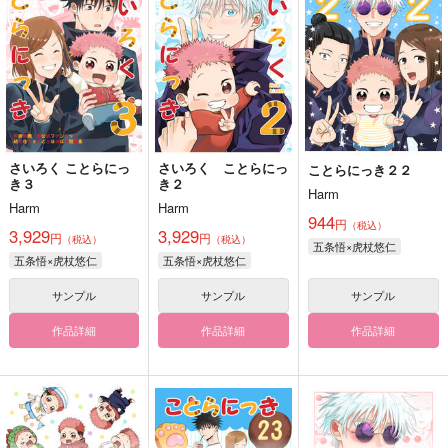
さいろく ことらにっ
さいろく ことらにっ
ことらにっき２２
き３
き２
Harm
Harm
Harm
944
円
（税込）
3,929
3,929
円
円
（税込）
（税込）
五条悟×虎杖悠仁
五条悟×虎杖悠仁
五条悟×虎杖悠仁
サンプル
サンプル
サンプル
作品詳細
作品詳細
作品詳細