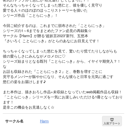
そんなちっちゃくなってしまった悠仁と、彼を優しく見守り
愛でる人々のほのぼのほっこりストーリーを描いた
シリーズ作品「ことらにっき」！
今回ご紹介するのは、これまでに頒布された「ことらにっき」
シリーズの1～6までをまとめたファン必見の再録集☆
サークル【Harm】が贈る“超妖言2023”新刊、五悠本
『さいろく ことらにっき』がとらのあなにお目見えです！
ちっちゃくなってしまった悠仁を見て、驚いたり慌てたりしながらも
彼の愛らしさにみんながメロメロに♡
シリーズ始まりとなる既刊『ことらにっき』から、イヤイヤ期突入？！
な
お話も収録された『ことらにっき２』と、巻数を増すごとに
見守るメンバーが賑やかになり、そんな彼らと日常を元気に過ごす
悠仁の姿をお届けします♪
また本作は、描きおろし作品+未収録となっていたweb掲載作品も収録！
「ことらにっき」シリーズを一気にお楽しみいただける1冊となっており
ます！
是非この機会をお見逃しなく☆
サークル名
Harm
入荷アラート