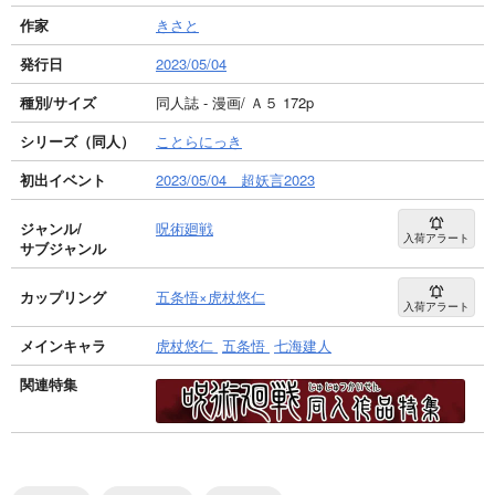
作家
きさと
発行日
2023/05/04
種別/サイズ
同人誌 - 漫画/ Ａ５ 172p
シリーズ（同人）
ことらにっき
初出イベント
2023/05/04 超妖言2023
ジャンル/
呪術廻戦
入荷アラート
サブジャンル
カップリング
五条悟×虎杖悠仁
入荷アラート
メインキャラ
虎杖悠仁
五条悟
七海建人
関連特集