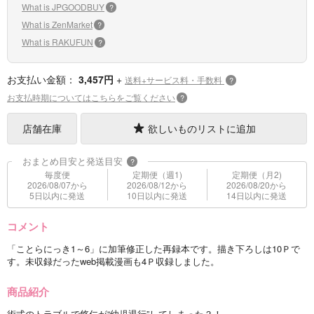
What is JPGOODBUY
?
What is ZenMarket
?
What is RAKUFUN
?
お支払い金額：
3,457円
+
送料+サービス料・手数料
?
お支払時期についてはこちらをご覧ください
?
店舗在庫
欲しいものリストに追加
おまとめ目安と発送目安
?
毎度便
定期便（週1)
定期便（月2)
2026/08/07から
2026/08/12から
2026/08/20から
5日以内に発送
10日以内に発送
14日以内に発送
コメント
「ことらにっき1～6」に加筆修正した再録本です。描き下ろしは10Ｐで
す。未収録だったweb掲載漫画も4Ｐ収録しました。
商品紹介
術式のトラブルで悠仁が“幼児退行”してしまった？！