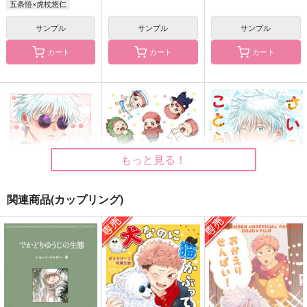
五条悟×虎杖悠仁
サンプル
サンプル
サンプル
カート
カート
カート
さいろく
さいろくof PRISM5
ちょこっとベイビー！
of PRISM mini
A
哀歓エレジー
A
2,044
550
円
円
（税込）
（税込）
3,929
円
（税込）
オールキャラ
五条悟×伏黒恵
オールキャラ
もっと見る！
サンプル
サンプル
サンプル
作品詳細
作品詳細
作品詳細
関連商品(カップリング)
はつこい
ことらにっき２０
さいろく ことらにっ
き２
Harm
Harm
Harm
1,887
944
円
円
（税込）
（税込）
3,929
円
（税込）
呪術廻戦
呪術廻戦
呪術廻戦
五条悟×虎杖悠仁
五条悟×虎杖悠仁