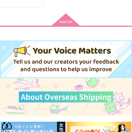
さいろくねこ歩き・2
きょうさとWEBさい
さねげんいろいろパロ
ろく本
ディさいろく
えぢそんず
ビューティフルデイズ
彼の人の話
overlap
好きって言ってよ。下
なまけもの
1,415
円
（税込）
帰路
無常讃歌
猿と腰掛
605
1,000
円
円
（税込）
小黒
（税込）
472
787
1,572
成田狂児×岡聡実
円
円
専売
不死川実弥×不死川玄弥
円
専売
（税込）
（税込）
（税込）
呪術廻戦
呪術廻戦
呪術廻戦
サンプル
サンプル
サンプル
五条悟×虎杖悠仁
五条悟×虎杖悠仁
五条悟×虎杖悠仁
作品詳細
作品詳細
作品詳細
サンプル
サンプル
サンプル
カート
カート
カート