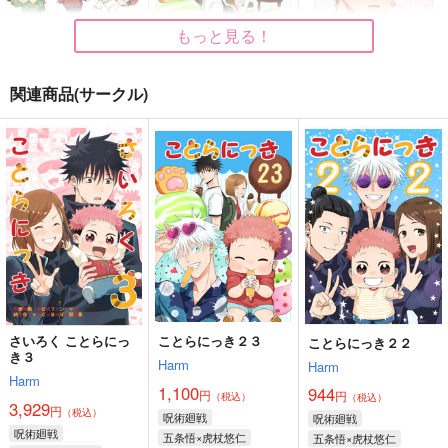
もっと見る！
関連商品(サークル)
ことらにっき２０
ことらにっき２３
はつこい
Harm
Harm
Harm
944
1,100
1,887
円
円
円
（税込）
（税込）
（税込）
五条悟×虎杖悠仁
五条悟×虎杖悠仁
五条悟×虎杖悠仁
サンプル
サンプル
サンプル
作品詳細
作品詳細
作品詳細
さいろく ことらにっ
ことらにっき２３
ことらにっき２２
き３
Harm
Harm
Harm
1,100
944
円
円
（税込）
（税込）
3,929
円
（税込）
呪術廻戦
呪術廻戦
呪術廻戦
五条悟×虎杖悠仁
五条悟×虎杖悠仁