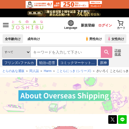
新規登録
ログイン
Language
カート
全年齢向け
成年向け
男性向け
女性向け
詳細
検索
フリンズ×ファルカ
狛治×恋雪
コミックマーケット…
原神
とらのあな通販
同人誌
Harm
ことらにっき
(シリーズ)
さいろく ことらにっき