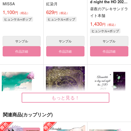
d night the HO 2022
MISSA
紅染月
HxP
昼夜のアレキサンドラ
1,100
629
円
円
（税込）
（税込）
イト本舗
ヒュンケル×ポップ
ヒュンケル×ポップ
1,430
円
（税込）
ヒュンケル×ポップ
サンプル
サンプル
サンプル
作品詳細
作品詳細
作品詳細
もっと見る！
関連商品(カップリング)
Alexandrite in day a
Mon seul etoile
Alexandrite in day an