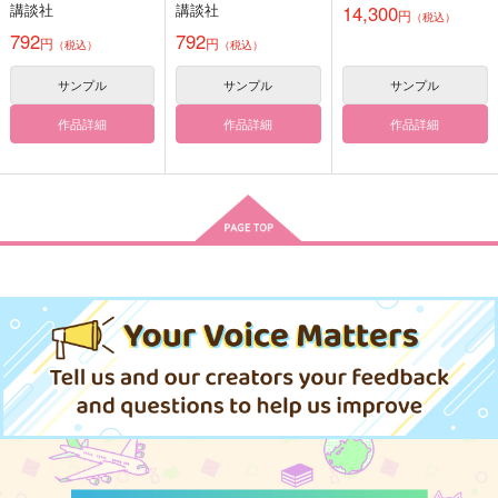
ray Vol.3
趣ハイジャンプ
ミラージュ
ジェノセンス
講談社
講談社
14,300
円
（税込）
1,650
944
787
792
792
円
円
円
円
円
（税込）
（税込）
（税込）
（税込）
（税込）
オールキャラ
保科宗四郎×鳴海弦
花魁坂京夜×無陀野無人
サンプル
サンプル
サンプル
サンプル
サンプル
サンプル
作品詳細
作品詳細
作品詳細
作品詳細
作品詳細
作品詳細
Never Ever Land
Last Dance栞・ダイ
OH! MY BABY
カットシール・台紙セ
canaan
神聖MK帝国
ット
canaan