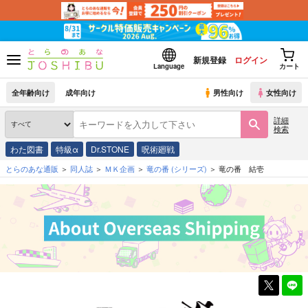
新規登録
ログイン
Language
カート
全年齢向け
成年向け
男性向け
女性向け
詳細
検索
わた図書
特級α
Dr.STONE
呪術廻戦
とらのあな通販
同人誌
ＭＫ企画
竜の番
(シリーズ)
竜の番 結壱