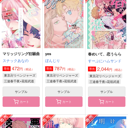
君と見る月が好き
常編
茶色の小瓶
銀木犀
Collect Mania
2,515
787
円
円
（税込）
（税込）
303
円
（税込）
九井一×三途春千夜
九井一×花垣武道
三途春千夜×花垣武道
サンプル
サンプル
サンプル
作品詳細
作品詳細
作品詳細
マリッジリング狂騒曲
yes
春めいて、恋うらら
スナックあなの
ぼんじり
すーぷにハムサンド
472
787
2,044
円
円
専売
専売
円
専売
（税込）
（税込）
（税込）
東京卍リベンジャーズ
東京卍リベンジャーズ
東京卍リベンジャーズ
三途春千夜×花垣武道
三途春千夜×花垣武道
三途春千夜×花垣武道
サンプル
サンプル
サンプル
カート
カート
カート
神様だけど求婚します
彼らの恋と勘違い
葵