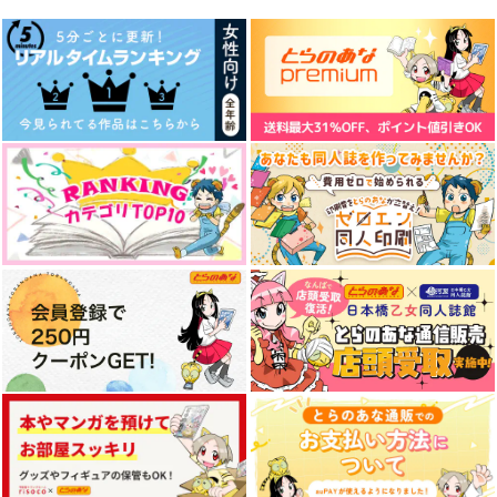
1,320
円
円
円
（税込）
（税込）
（税込）
三ツ谷隆×花垣武道
武藤泰宏×三途春千夜
花垣武道×佐野万次郎
サンプル
サンプル
サンプル
作品詳細
作品詳細
作品詳細
反社とフリーター 日
さんたけサンタケちょ
常編
いとつめて
Collect Mania
きゅうりで乾
杯
MOMO9
セール中
専売
303
629
円
円
専売
（税込）
（税込）
東京卍リベンジャーズ
東京卍リベンジャーズ
三途春千夜×花垣武道
三途春千夜×花垣武道
サンプル
サンプル
猫様の下僕
Hello again
図々しい位で丁度いい
カート
カート
銀木犀
Flax ornament
drop
1,572
787
787
円
円
円
（税込）
（税込）
（税込）
佐野万次郎+黒川イザナ×花垣武道
武藤泰宏×三途春千夜
武藤泰宏×三途春千夜