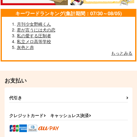
サンプル
サンプル
サンプル
キーワードランキング(集計期間：07/30～08/05)
作品詳細
作品詳細
作品詳細
月刊少女野崎くん
君が言うには犬の恋
私の愛する圧制者
私立メロ高等学校
灰色と赤
もっとみる
お支払い
代引き
天つ空に溶く
カルペ・ディエム
おいでよ花垣牧場
晦日に月
DACOS
Team After Six
クレジットカード
キャッシュレス決済
629
1,257
787
円
円
円
（税込）
（税込）
（税込）
花垣武道受け
龍宮寺堅×花垣武道
花垣武道×佐野万次郎
サンプル
サンプル
サンプル