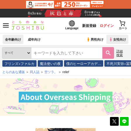
新規登録
ログイン
Language
カート
全年齢向け
成年向け
男性向け
女性向け
詳細
検索
フリンズ×ファルカ
魔法使いの夜
僕のヒーローアカデ…
不死川実弥×冨
とらのあな通販
同人誌
空ソラ。
relief