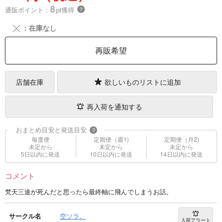
8
通販ポイント：
pt獲得
？
╳
：在庫なし
再販希望
店舗在庫
欲しいものリストに追加
再入荷を通知する
おまとめ目安と発送目安
?
毎度便
定期便（週1)
定期便（月2)
未定から
未定から
未定から
5日以内に発送
10日以内に発送
14日以内に発送
コメント
梵天三途が死んだと思ったら最終軸に飛んでしまうお話。
サークル名
空ソラ。
入荷アラート