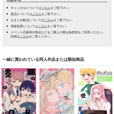
キャンセルについては
こちら
をご覧下さい。
返品については
こちら
をご覧下さい。
おまとめ配送については
こちら
をご覧下さい。
再販投票については
こちら
をご覧下さい。
イベント応募券付商品などをご購入の際は毎度便をご利用ください。
詳細は
こちら
をご覧ください。
一緒に買われている同人作品または類似商品