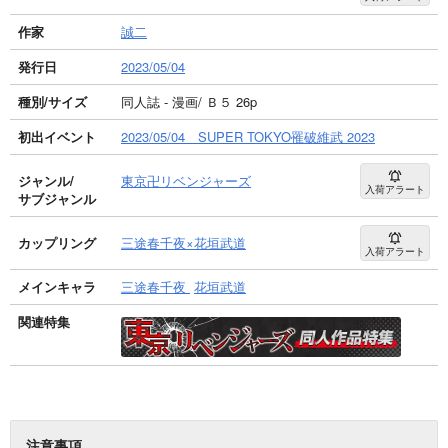
作家
誠二
発行日
2023/05/04
種別/サイズ
同人誌 - 漫画/ Ｂ５ 26p
初出イベント
2023/05/04 SUPER TOKYO罹破維武 2023
ジャンル/
東京卍リベンジャーズ
入荷アラート
サブジャンル
カップリング
三途春千夜×花垣武道
入荷アラート
メインキャラ
三途春千夜
花垣武道
関連特集
注意事項