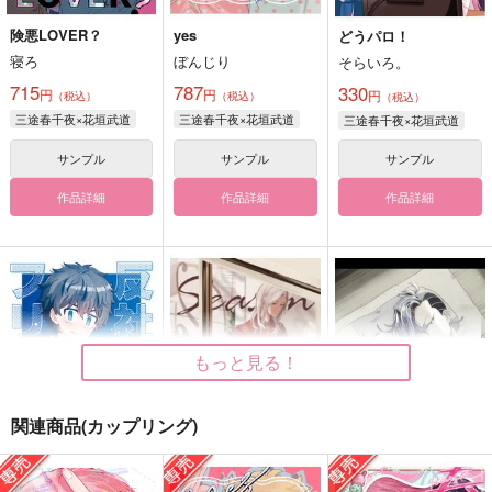
険悪LOVER？
yes
どうパロ！
寝ろ
ぼんじり
そらいろ。
715
787
330
円
円
円
（税込）
（税込）
（税込）
三途春千夜×花垣武道
三途春千夜×花垣武道
三途春千夜×花垣武道
サンプル
サンプル
サンプル
作品詳細
作品詳細
作品詳細
もっと見る！
関連商品(カップリング)
反社とフリーター 日
Season