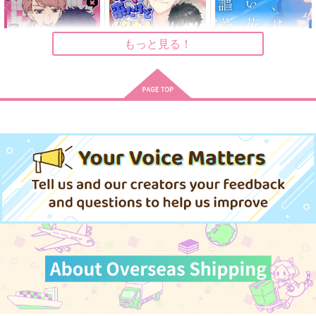
銀木犀
銀木犀
銀木犀
787
787
1,572
円
円
円
（税込）
（税込）
（税込）
九井一×花垣武道
×花垣武道
×花垣武道
もっと見る！
サンプル
サンプル
サンプル
作品詳細
作品詳細
作品詳細
険悪LOVER？
推しが来たけど絶対ド
夜明けを謳い、蕣花は
ッキリだと思ってる俺
咲う
寝ろ
Collect Mania
弥生魚交
715
円
専売
（税込）
787
472
円
専売
円
専売
（税込）
（税込）
東京卍リベンジャーズ
東京卍リベンジャーズ
東京卍リベンジャーズ
三途春千夜×花垣武道
三途春千夜×花垣武道
三途春千夜×花垣武道
サンプル
サンプル
サンプル
カート
カート
カート
はい、もしもし
あげないだれにも
永遠の明日
銀木犀
白線未満
春時雨
787
1,257