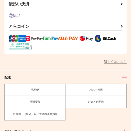
後払い決済
作品詳細
作品詳細
作品詳細
とらコイン
詳しくはこちら
配送
これが運命だとしたら
となりのゴースト
宅配便
ポスト投函
echo
602
315
755
円
円
店頭受取
おまとめ配送
（税込）
（税込）
花垣武道総受け
佐野万次郎×花垣武道
11,000円（税込）以上で送料当社負担
サンプル
サンプル
作品詳細
作品詳細