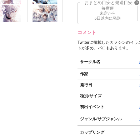
おまとめ目安と発送目安
?
毎度便
未定から
5日以内に発送
コメント
Twitterに掲載したカヲシンの
トが多め。パロもあります。
サークル名
作家
発行日
種別/サイズ
初出イベント
ジャンル/
サブジャンル
カップリング