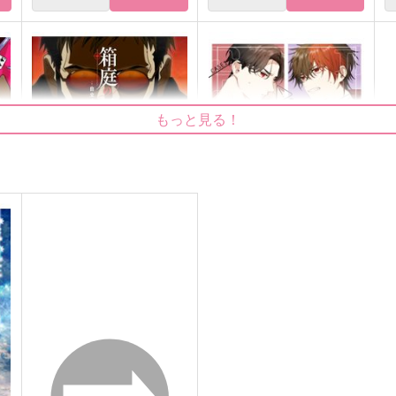
もっと見る！
箱庭の予言
オレはそんなこといわない
ナポレオンフィッシュ
ナツノヲワリ
1,870
1,415
円
円
（税込）
（税込）
肥前忠広
アスカ×シンジ
サンプル
作品詳細
サンプル
作品詳細