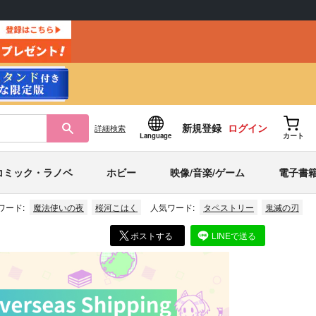
新規登録
ログイン
詳細
検索
Language
カート
コミック・ラノベ
ホビー
映像/音楽/ゲーム
電子書
ワード:
魔法使いの夜
桜河こはく
人気ワード:
タペストリー
鬼滅の刃
ポストする
LINEで送る