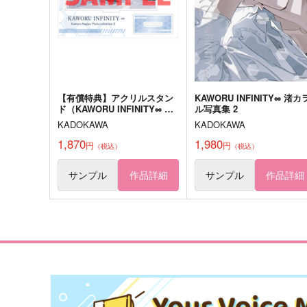
【有償特典】アクリルスタン
KAWORU INFINITY∞ 渚カ
ド（KAWORU INFINITY∞ 渚
ル写真集 2
カヲル写真集 2）
KADOKAWA
KADOKAWA
1,870
1,980
円
円
（税込）
（税込）
サンプル
作品詳細
サンプル
作品詳細