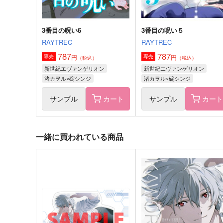
3番目の呪い6
3番目の呪い５
RAYTREC
RAYTREC
787
787
円
円
専売
専売
（税込）
（税込）
新世紀エヴァンゲリオン
新世紀エヴァンゲリオン
渚カヲル×碇シンジ
渚カヲル×碇シンジ
サンプル
カート
サンプル
カー
一緒に買われている商品