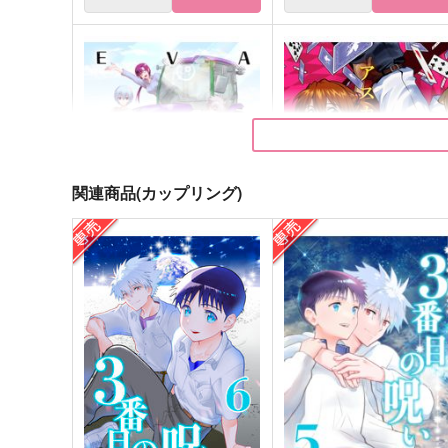
関連商品(カップリング)
EVA参拾周年お祝い本
アスカ様は告らせたい
RAYTREC
ナポレオンフィッシュ
472
2,750
円
円
（税込）
（税込）
オールキャラ
アスカ×シンジ
サンプル
作品詳細
サンプル
作品詳細