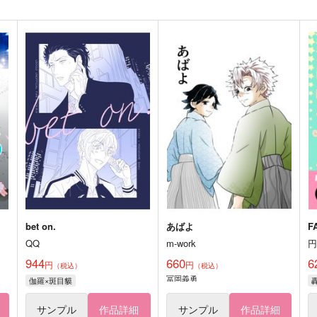
bet on.
あばよ
F
QQ
m-work
944
660
6
円
円
（税込）
（税込）
冨岡義勇
伽羅×斑目貘
サンプル
作品詳細
サンプル
作品詳細