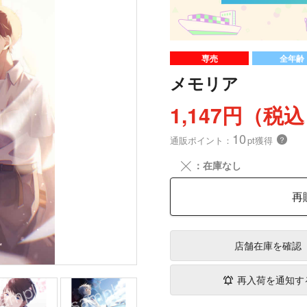
専売
全年齢
メモリア
1,147円（税
10
通販ポイント：
pt獲得
？
╳
：在庫なし
再
店舗在庫
を確認
再入荷を通知す