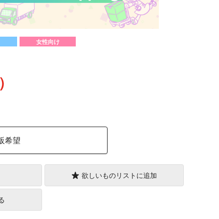
女性向け
込）
販希望
欲しいものリストに追加
る