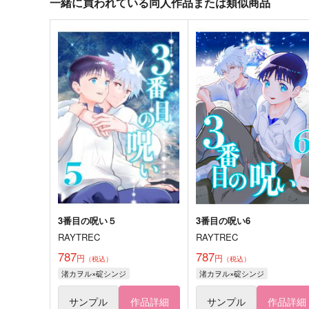
一緒に買われている同人作品または類似商品
3番目の呪い５
3番目の呪い6
RAYTREC
RAYTREC
787
787
円
円
（税込）
（税込）
渚カヲル×碇シンジ
渚カヲル×碇シンジ
サンプル
作品詳細
サンプル
作品詳細