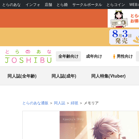
とらのあな
インフォ
店舗
とら婚
サークルポータル
とらコイン
WE
全年齢向け
成年向け
男性向け
同人誌(全年齢)
同人誌(成年)
同人特集(Vtuber)
とらのあな通販
同人誌
緋毬
メモリア