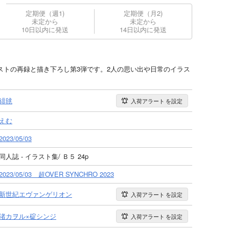
定期便（週1)
定期便（月2)
未定から
未定から
10日以内に発送
14日以内に発送
イラストの再録と描き下ろし第3弾です。2人の思い出や日常のイラス
緋毬
入荷アラート
を設定
えむ
2023/05/03
同人誌 - イラスト集/ Ｂ５ 24p
2023/05/03 超OVER SYNCHRO 2023
新世紀エヴァンゲリオン
入荷アラート
を設定
渚カヲル×碇シンジ
入荷アラート
を設定