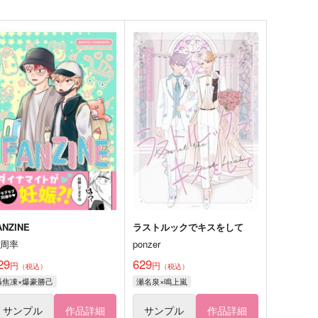
ANZINE
ラストルックでキスをして
円周率
ponzer
29
629
円
円
（税込）
（税込）
轟焦凍×爆豪勝己
瀬名泉×鳴上嵐
サンプル
作品詳細
サンプル
作品詳細