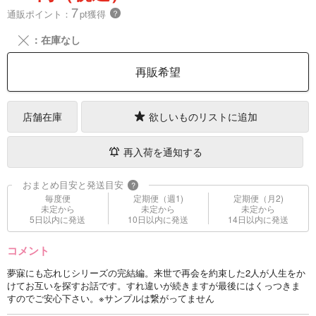
7
通販ポイント：
pt獲得
？
╳
：在庫なし
再販希望
店舗在庫
欲しいものリストに追加
再入荷を通知する
おまとめ目安と発送目安
?
毎度便
定期便（週1)
定期便（月2)
未定から
未定から
未定から
5日以内に発送
10日以内に発送
14日以内に発送
コメント
夢寐にも忘れじシリーズの完結編。来世で再会を約束した2人が人生をか
けてお互いを探すお話です。すれ違いが続きますが最後にはくっつきま
すのでご安心下さい。※サンプルは繋がってません