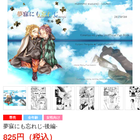
専売
全年齢
女性向け
夢寐にも忘れじ-後編-
825円（税込）