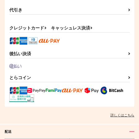
代引き
あなたに近づく 満た
愛洋々！
夜明けの社で逢いまし
クレジットカード
キャッシュレス決済
される
ょう（幼獣編）
みそ漬け
nmtk
うたげや
3,144
円
（税込）
1,210
1,572
円
円
（税込）
（税込）
煉獄杏寿郎×竈門炭治郎
後払い決済
煉獄杏寿郎×竈門炭治郎
煉獄杏寿郎×竈門炭治郎
サンプル
サンプル
サンプル
作品詳細
作品詳細
作品詳細
とらコイン
詳しくはこちら
配送