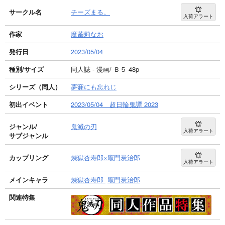
サークル名
チーズまる。
入荷アラート
作家
魔繭莉なお
発行日
2023/05/04
種別/サイズ
同人誌 - 漫画/ Ｂ５ 48p
シリーズ（同人）
夢寐にも忘れじ
初出イベント
2023/05/04 超日輪鬼譚 2023
ジャンル/
鬼滅の刃
入荷アラート
サブジャンル
カップリング
煉獄杏寿郎×竈門炭治郎
入荷アラート
メインキャラ
煉獄杏寿郎
竈門炭治郎
関連特集