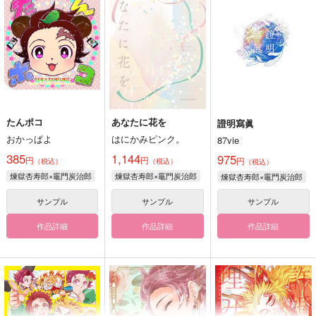
たんポコ
あなたに花を
證明寫眞
おかっぱよ
はにかみピンク。
87vie
385
1,144
975
円
円
円
（税込）
（税込）
（税込）
煉獄杏寿郎×竈門炭治郎
煉獄杏寿郎×竈門炭治郎
煉獄杏寿郎×竈門炭治郎
サンプル
サンプル
サンプル
作品詳細
作品詳細
作品詳細