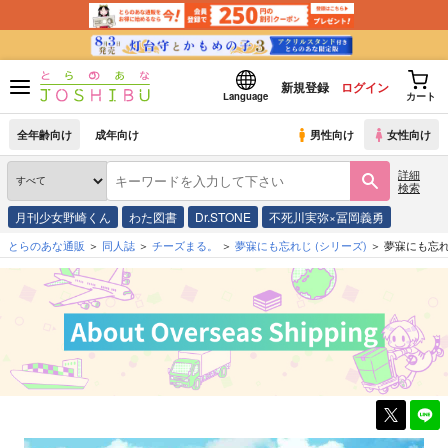
新規登録
ログイン
Language
カート
全年齢向け
成年向け
男性向け
女性向け
詳細
検索
月刊少女野崎くん
わた図書
Dr.STONE
不死川実弥×冨岡義勇
とらのあな通販
同人誌
チーズまる。
夢寐にも忘れじ
(シリーズ)
夢寐にも忘れ