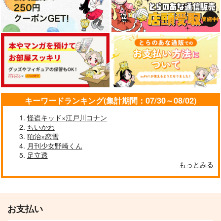
俺の炭治郎がふわふわ
満たしてあげよう こ
彼は誰時の世界へ
に！
ちらへおいで
と 中編
1224
nmtk
junk
715
787
1,572
円
円
円
（税込）
（税込）
（税込）
煉獄杏寿郎×竈門炭治郎
煉獄杏寿郎×竈門炭治郎
煉獄杏寿郎×竈門炭治郎
キーワードランキング(集計期間：07/30～08/02)
サンプル
サンプル
サンプル
怪盗キッド×江戸川コナン
ちいかわ
作品詳細
作品詳細
作品詳細
狛治×恋雪
月刊少女野崎くん
足立透
もっとみる
お支払い