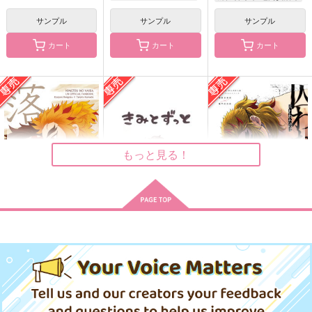
サンプル
サンプル
サンプル
カート
カート
カート
融点
rntnグラフィティ2
ハッピーエンドを追い
かけて
NO GINGER
ベイカー
おかっぱよ
629
1,572
円
円
（税込）
（税込）
528
円
（税込）
煉獄杏寿郎×竈門炭治郎
煉獄杏寿郎×竈門炭治郎
もっと見る！
煉獄杏寿郎×竈門炭治郎
サンプル
サンプル
サンプル
作品詳細
作品詳細
作品詳細
落涙
きみとずっと
囚われたのは
S.A.Color
ちんちくりん
nmtk
660
1,300
770
円
円
専売
専売
円
専売
（税込）
（税込）
（税込）
鬼滅の刃
鬼滅の刃
鬼滅の刃
煉獄杏寿郎×竈門炭治郎
煉獄杏寿郎×竈門炭治郎
煉獄杏寿郎×竈門炭治郎