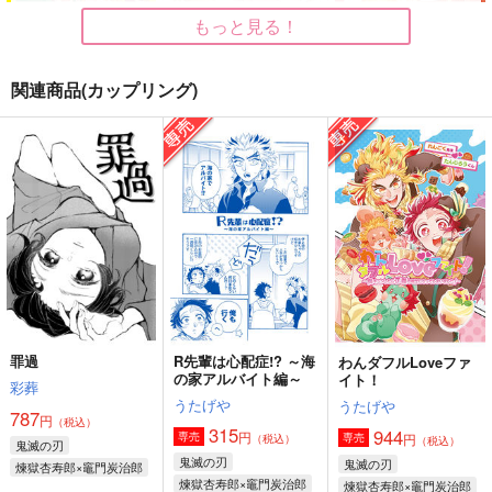
もっと見る！
関連商品(カップリング)
出張！アソートメント
あなたとともに
許婚の君と埋み火の恋
うたげや
なるようにしかならな
うたげや
い
1,572
472
円
円
（税込）
（税込）
550
煉獄杏寿郎×竈門炭治郎
円
煉獄杏寿郎×竈門炭治郎
（税込）
煉獄杏寿郎×竈門炭治郎
サンプル
サンプル
サンプル
作品詳細
作品詳細
作品詳細
罪過
R先輩は心配症!? ～海
わんダフルLoveファ
の家アルバイト編～
イト！
彩葬
うたげや
うたげや
787
円
（税込）
315
944
円
専売
円
専売
（税込）
（税込）
鬼滅の刃
鬼滅の刃
鬼滅の刃
煉獄杏寿郎×竈門炭治郎
煉獄杏寿郎×竈門炭治郎
煉獄杏寿郎×竈門炭治郎