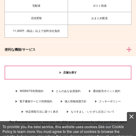
宅配便
ポスト投函
店頭受取
おまとめ配送
オールハッピーエン
片想いとかけまして
ド！
みそ漬け
11,000円（税込）以上で送料当社負担
biwanohi
715
円
（税込）
787
円
（税込）
煉獄杏寿郎×竈門炭治郎
煉獄杏寿郎×竈門炭治郎
便利な機能/サービス
サンプル
サンプル
作品詳細
作品詳細
店舗を探す
WEBSITE利用規約
とらのあな会員規約
通信販売ポイント規約
電子書籍サービス利用規約
個人情報保護方針
クッキーポリシー
特定商取引法に基づく表示
なりすまし・いたずら注文について
For Overseas customer, now you can ship your purchases by using purchases agent
services “AOCS”! Click {more…} for more information …
more
To provide you the best service, this website uses cookies.See our Cookie
Policy to learn more.You must agree to the use of cookies to browse the