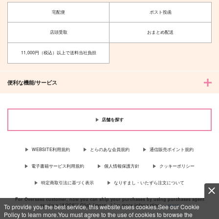
宅配便
ポスト投函
店頭受取
おまとめ配送
11,000円（税込）以上で送料当社負担
便利な機能/サービス
店舗を探す
WEBSITE利用規約
とらのあな会員規約
通信販売ポイント規約
電子書籍サービス利用規約
個人情報保護方針
クッキーポリシー
特定商取引法に基づく表示
なりすまし・いたずら注文について
For Overseas customer, now you can ship your purchases by using purchases agent
services “AOCS”! Click {more…} for more information …
more
To provide you the best service, this website uses cookies.See our Cookie
Policy to learn more.You must agree to the use of cookies to browse the