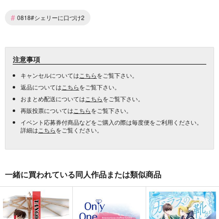
#
0818#シェリーに口づけ2
注意事項
キャンセルについては
こちら
をご覧下さい。
返品については
こちら
をご覧下さい。
おまとめ配送については
こちら
をご覧下さい。
再販投票については
こちら
をご覧下さい。
イベント応募券付商品などをご購入の際は毎度便をご利用ください。
詳細は
こちら
をご覧ください。
一緒に買われている同人作品または類似商品