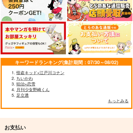
確定申告締切直前SP
光の庭
千年後の彼方より
愛をみる少年
愛をみる少年
愛をみる少年
629
787
787
円
円
円
（税込）
（税込）
（税込）
藤丸立香
放浪者
フリンズ
サンプル
サンプル
サンプル
作品詳細
作品詳細
作品詳細
キーワードランキング(集計期間：07/30～08/02)
怪盗キッド×江戸川コナン
ちいかわ
狛治×恋雪
月刊少女野崎くん
足立透
もっとみる
お支払い
波間で靴を鳴らして