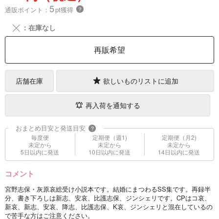
5
通販ポイント：
pt獲得
？
╳
：在庫なし
再販希望
店舗在庫
欲しいものリストに追加
再入荷を通知する
おまとめ目安と発送目安
?
毎度便
定期便（週1)
定期便（月2)
未定から
未定から
未定から
5日以内に発送
10日以内に発送
14日以内に発送
コメント
宮野志保・灰原哀総受け小説本です。結婚にまつわるSS集です。再録半
分、書き下ろしは新志、安哀、比護志保、ジンシェリです。CPはコ哀、
新哀、新志、安哀、降志、比護志保、K哀、ジンシェリと混在しているの
で苦手な方はご注意ください。