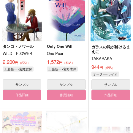
タンゴ・ノワール
Only One Will
ガラスの靴が解けるま
えに
WILD FLOWER
One Pear
TAKARAKA
2,200
1,572
円
円
（税込）
（税込）
944
円
（税込）
工藤新一×宮野志保
工藤新一×宮野志保
オーター×ライオ
サンプル
サンプル
サンプル
作品詳細
作品詳細
作品詳細