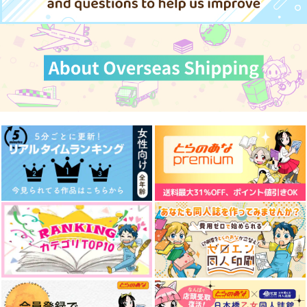
サンプル
サンプル
作品詳細
作品詳細
梅雨の口づけ
嘘つきの口づけ
cut back
ぽんぽこ山脈
部屋とYシャツと手槍
愛をみる少年
2,516
660
787
円
円
円
（税込）
（税込）
（税込）
水木
浅羽悠真
ディミトリ×ベレス
サンプル
サンプル
サンプル
作品詳細
作品詳細
作品詳細