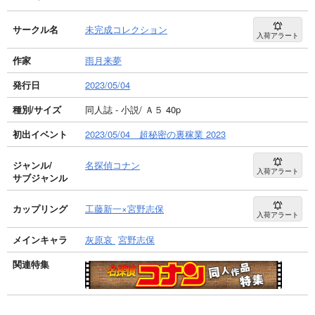
サークル名
未完成コレクション
入荷アラート
作家
雨月来夢
発行日
2023/05/04
種別/サイズ
同人誌 - 小説/ Ａ５ 40p
初出イベント
2023/05/04 超秘密の裏稼業 2023
ジャンル/
名探偵コナン
入荷アラート
サブジャンル
カップリング
工藤新一×宮野志保
入荷アラート
メインキャラ
灰原哀
宮野志保
関連特集