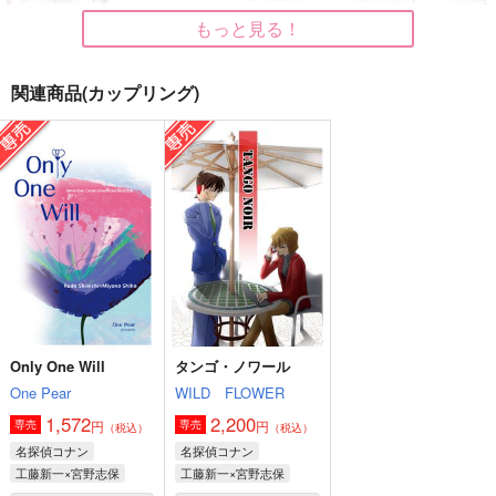
もっと見る！
関連商品(カップリング)
ふるしの一番かわいい
あなたのわがままなら
まるで魔法を編むよう
ところ
な、
葵色パレット
ふゆの夜
まぶやー
629
円
（税込）
2,357
715
円
円
（税込）
（税込）
降谷零×宮野志保
降谷零×宮野志保
降谷零×宮野志保
サンプル
サンプル
サンプル
作品詳細
作品詳細
作品詳細
Only One Will
タンゴ・ノワール
One Pear
WILD FLOWER
1,572
2,200
円
円
専売
専売
（税込）
（税込）
名探偵コナン
名探偵コナン
工藤新一×宮野志保
工藤新一×宮野志保