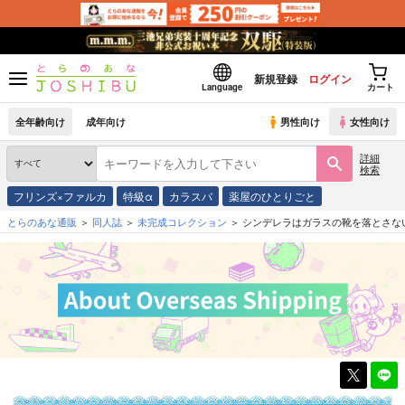
新規登録
ログイン
Language
カート
全年齢向け
成年向け
男性向け
女性向け
詳細
検索
フリンズ×ファルカ
特級α
カラスバ
薬屋のひとりごと
とらのあな通販
同人誌
未完成コレクション
シンデレラはガラスの靴を落とさな