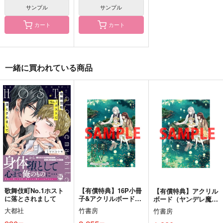
サンプル
サンプル
カート
カート
ログインしました！
ふゆの夜WEB再録集
桜、うたかた恋は夢
一緒に買われている商品
セット
まぶやー
color boxxx
ふゆの夜
2,144
707
円
円
（税込）
（税込）
4,087
円
（税込）
降谷零×宮野志保
降谷零×宮野志保
降谷零×宮野志保
サンプル
サンプル
サンプル
作品詳細
作品詳細
作品詳細
歌舞伎町No.1ホスト
【有償特典】16P小冊
【有償特典】アクリル
に落とされまして
子&アクリルボードセ
ボード（ヤンデレ魔法
ット（ヤンデレ魔法使
使いは石像の乙女しか
大都社
竹書房
竹書房
いは石像の乙女しか愛
愛せない 魔女は愛弟
せない 魔女は愛弟子
子の熱い口づけでとけ