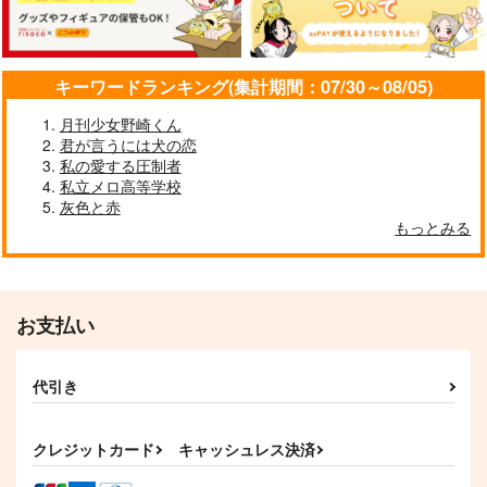
787
550
円
円
（税込）
（税込）
472
円
（税込）
立花仙蔵×潮江文次郎
潮江文次郎×立花仙蔵
潮江文次郎×立花仙蔵
キーワードランキング(集計期間：07/30～08/05)
サンプル
サンプル
サンプル
月刊少女野崎くん
作品詳細
作品詳細
作品詳細
君が言うには犬の恋
私の愛する圧制者
私立メロ高等学校
うつつ髪
secret from M.
掌中の珠
灰色と赤
もっとみる
DalcRose
まの寺
一絡げ
787
629
315
円
円
専売
専売
円
専売
（税込）
（税込）
（税込）
落第忍者乱太郎
落第忍者乱太郎
落第忍者乱太郎
潮江文次郎×立花仙蔵
潮江文次郎×立花仙蔵
潮江文次郎×立花仙蔵
お支払い
サンプル
サンプル
サンプル
カート
カート
カート
代引き
そのうちうしろから
MARRIAGE
バネ口ポーチ（ネイビ
ー）
クレジットカード
キャッシュレス決済
千枚漬爆弾
take
まの寺
550
787
円
円
（税込）
（税込）