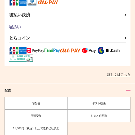
944
円
（税込）
潮江文次郎×立花仙蔵
潮江文次郎×立花仙蔵
潮江文次郎×立花仙蔵
後払い決済
サンプル
サンプル
サンプル
作品詳細
作品詳細
作品詳細
とらコイン
Good Night Routine
くっついたり くっっ
硝子の森
いたり2
きになる木
菫属
Shearer
1,265
1,287
円
専売
円
専売
（税込）
（税込）
472
円
専売
（税込）
詳しくはこちら
落第忍者乱太郎
落第忍者乱太郎
落第忍者乱太郎
潮江文次郎×立花仙蔵
潮江文次郎×立花仙蔵
潮江文次郎×立花仙蔵
配送
サンプル
サンプル
サンプル
宅配便
ポスト投函
カート
カート
カート
ほわほわDAYS
アラカルト
店頭受取
おまとめ配送
ampm365
ろぜん
944
726
円
円
11,000円（税込）以上で送料当社負担
（税込）
（税込）
潮江文次郎×立花仙蔵
立花仙蔵×潮江文次郎