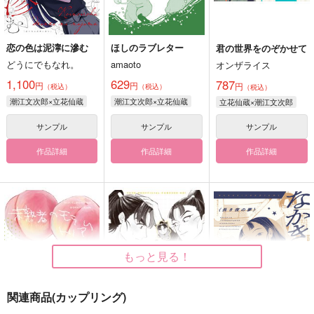
恋の色は泥濘に滲む
ほしのラブレター
君の世界をのぞかせて
どうにでもなれ。
amaoto
オンザライス
1,100
629
787
円
円
円
（税込）
（税込）
（税込）
潮江文次郎×立花仙蔵
潮江文次郎×立花仙蔵
立花仙蔵×潮江文次郎
サンプル
サンプル
サンプル
作品詳細
作品詳細
作品詳細
もっと見る！
関連商品(カップリング)