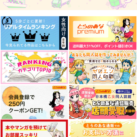
OOPARTS
さんしょううお
ぽんコツDa
1,000
629
1,415
円
円
円
（税込）
（税込）
（税込）
潮江文次郎×立花仙蔵
立花仙蔵×潮江文次郎
潮江文次郎×立花仙蔵
サンプル
サンプル
サンプル
作品詳細
作品詳細
作品詳細
転生エイリアンズ
archive TWO
A Blend Before Dawn
うぞうむ蔵
立春立夏
花とひつじ屋
787
787
409
円
円
専売
専売
円
専売
（税込）
（税込）
（税込）
落第忍者乱太郎
落第忍者乱太郎
落第忍者乱太郎
潮江文次郎×立花仙蔵
潮江文次郎×立花仙蔵
潮江文次郎×立花仙蔵
サンプル
サンプル
サンプル
カート
カート
カート
Tokimeki Hitorizumo
望みの彼方
それは全部学園に置い
ていけ
オンザライス
OOPARTS
一絡げ