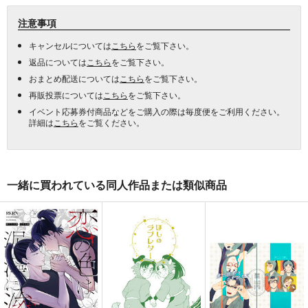
注意事項
キャンセルについては
こちら
をご覧下さい。
返品については
こちら
をご覧下さい。
おまとめ配送については
こちら
をご覧下さい。
再販投票については
こちら
をご覧下さい。
イベント応募券付商品などをご購入の際は毎度便をご利用ください。
詳細は
こちら
をご覧ください。
一緒に買われている同人作品または類似商品