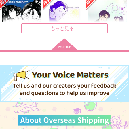
カワラナイモノ
La la li lu
花と潮
ハッピー町
2MM
SOL
787
550
472
円
円
円
（税込）
（税込）
（税込）
もっと見る！
潮江文次郎×立花仙蔵
潮江文次郎×立花仙蔵
立花仙蔵×潮江文次郎
サンプル
サンプル
サンプル
作品詳細
作品詳細
作品詳細
推定親密
夏のつづき
One lOve
まろやか大団円
推すに推されぬ
addict
704
472
787
円
円
専売
専売
円
専売
（税込）
（税込）
（税込）
落第忍者乱太郎
落第忍者乱太郎
落第忍者乱太郎
潮江文次郎×立花仙蔵
潮江文次郎×立花仙蔵
潮江文次郎×立花仙蔵
サンプル
サンプル
サンプル
作品詳細
カート
カート
月に詠む手紙
どうか、それまでは
My dearest