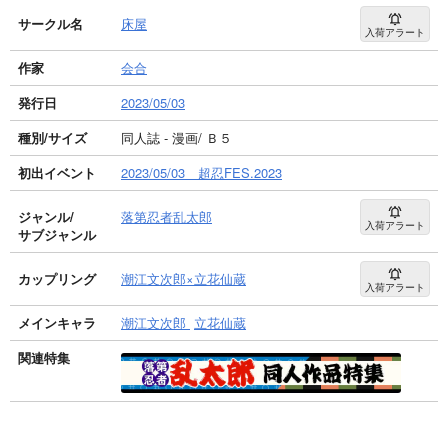
サークル名
床屋
入荷アラート
作家
会合
発行日
2023/05/03
種別/サイズ
同人誌 - 漫画/ Ｂ５
初出イベント
2023/05/03 超忍FES.2023
ジャンル/
落第忍者乱太郎
入荷アラート
サブジャンル
カップリング
潮江文次郎×立花仙蔵
入荷アラート
メインキャラ
潮江文次郎
立花仙蔵
関連特集