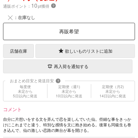
10
通販ポイント：
pt獲得
？
╳
：在庫なし
再販希望
店舗在庫
欲しいものリストに追加
再入荷を通知する
おまとめ目安と発送目安
?
毎度便
定期便（週1)
定期便（月2)
未定から
未定から
未定から
5日以内に発送
10日以内に発送
14日以内に発送
コメント
自分に片想いをする文を弄んで恋を楽しんでいた仙。些細な事をきっか
けにこれまでと違う、特別な感情を文に抱き始める。後輩も同級生も巻
き込んで、仙の激しい恋路の舞台が幕を開ける。