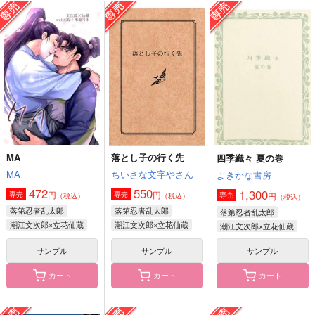
未熟者のモラトリアム
だれかと、なにかと、
なかきよのゆめ
綿と、
コロリンハムスター
take
借金地下労働24時
ズ
787
円
（税込）
472
円
472
（税込）
円
潮江文次郎×立花仙蔵
（税込）
潮江文次郎×立花仙蔵
潮江文次郎×立花仙蔵
サンプル
サンプル
サンプル
作品詳細
作品詳細
作品詳細
MA
落とし子の行く先
四季織々 夏の巻
MA
ちいさな文字やさん
よきかな書房
472
550
1,300
円
円
専売
専売
円
専売
（税込）
（税込）
（税込）
落第忍者乱太郎
落第忍者乱太郎
落第忍者乱太郎
潮江文次郎×立花仙蔵
潮江文次郎×立花仙蔵
潮江文次郎×立花仙蔵
サンプル
サンプル
サンプル
カート
カート
カート