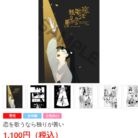
専売
全年齢
女性向け
恋を歌うなら独りが善い
1,100円（税込）