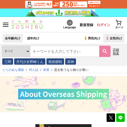
新規登録
ログイン
Language
カート
全年齢向け
成年向け
男性向け
女性向け
詳細
検索
三間
月刊少女野崎くん
呪術廻戦
原神
とらのあな通販
同人誌
床屋
恋を歌うなら独りが善い