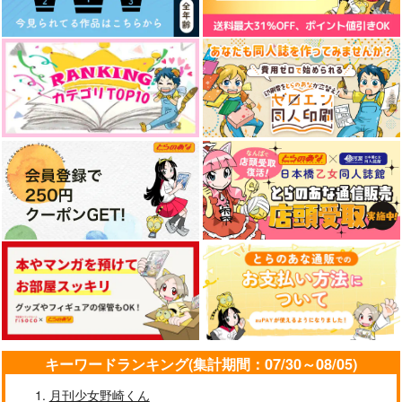
アーニャはもうプラン
Marry Me （マリー・
Bがんばれない
ミー）【改版】
充電ねこアダプタ
充電ねこアダプタ
1,257
787
円
円
（税込）
（税込）
ダミアン×アーニャ
ダミアン×アーニャ
サンプル
サンプル
作品詳細
作品詳細
キーワードランキング(集計期間：07/30～08/05)
月刊少女野崎くん