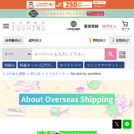
新規登録
ログイン
Language
カート
全年齢向け
成年向け
男性向け
女性向け
詳細
検索
特級α
怪盗キッド×江戸川…
タペストリー
コミックマーケット…
とらのあな通販
同人誌
とろみタツタ
You are my sunshine