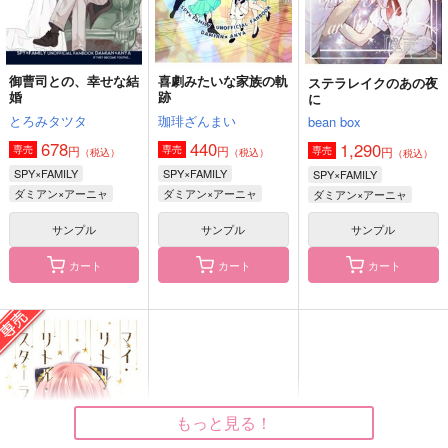
須王芦佳×在間樹帆
麻波麗
須王芦佳
神家×麻波麗
サンプル
サンプル
サンプル
カート
カート
カート
御曹司との、幸せな結
喜劇みたいな家族の軌
ステラレイクのあの夜
喜劇みたいな家族の軌
ステラレイクのあの夜
イーデンの林檎
婚
跡
に
跡
に
Mt.Mashimoto
とろみタツタ
珈琲ざんまい
bean box
珈琲ざんまい
bean box
700
円
678
440
（税込）
1,290
円
円
専売
専売
円
440
1,290
専売
（税込）
（税込）
（税込）
円
円
（税込）
（税込）
ダミアン×アーニャ
SPY×FAMILY
SPY×FAMILY
SPY×FAMILY
ダミアン×アーニャ
ダミアン×アーニャ
ダミアン×アーニャ
ダミアン×アーニャ
ダミアン×アーニャ
サンプル
サンプル
サンプル
サンプル
サンプル
サンプル
作品詳細
作品詳細
作品詳細
カート
カート
カート
スコシフシギファミリ
RE-
RE-
ー
MASTER “GRIFFIN”
MASTER "KIMERA"
とろみタツタ
とろみタツタ
とろみタツタ
セール中
専売
セール中
専売
セール中
専売
もっと見る！
880
1,155
990
円
円
円
（税込）
（税込）
（税込）