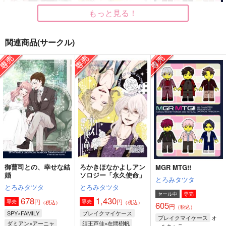
もっと見る！
関連商品(サークル)
御曹司との、幸せな結
ろかきほなかよしアン
MGR MTG!!
婚
ソロジー「永久使命」
とろみタツタ
とろみタツタ
とろみタツタ
605
円
（税込）
678
1,430
円
円
（税込）
（税込）
オールキャラ
ダミアン×アーニャ
須王芦佳×在間樹帆
サンプル
サンプル
サンプル
作品詳細
作品詳細
作品詳細
御曹司との、幸せな結
ろかきほなかよしアン
MGR MTG!!
婚
ソロジー「永久使命」
とろみタツタ
とろみタツタ
とろみタツタ
セール中
専売
678
1,430
円
円
専売
専売
（税込）
（税込）
605
円
（税込）
SPY×FAMILY
ブレイクマイケース
オ
ブレイクマイケース
ダミアン×アーニャ
須王芦佳×在間樹帆
ールキャラ