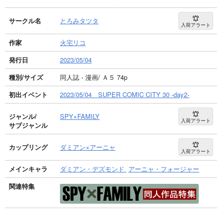
サークル名
とろみタツタ
入荷アラート
作家
火宅リコ
発行日
2023/05/04
種別/サイズ
同人誌 - 漫画/ Ａ５ 74p
初出イベント
2023/05/04 SUPER COMIC CITY 30 -day2-
ジャンル/
SPY×FAMILY
入荷アラート
サブジャンル
カップリング
ダミアン×アーニャ
入荷アラート
メインキャラ
ダミアン・デズモンド
アーニャ・フォージャー
関連特集