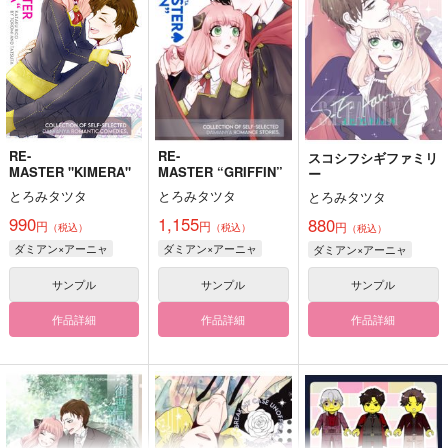
RE-
RE-
スコシフシギファミリ
MASTER "KIMERA"
MASTER “GRIFFIN”
ー
とろみタツタ
とろみタツタ
とろみタツタ
990
1,155
880
円
円
円
（税込）
（税込）
（税込）
ダミアン×アーニャ
ダミアン×アーニャ
ダミアン×アーニャ
サンプル
サンプル
サンプル
作品詳細
作品詳細
作品詳細