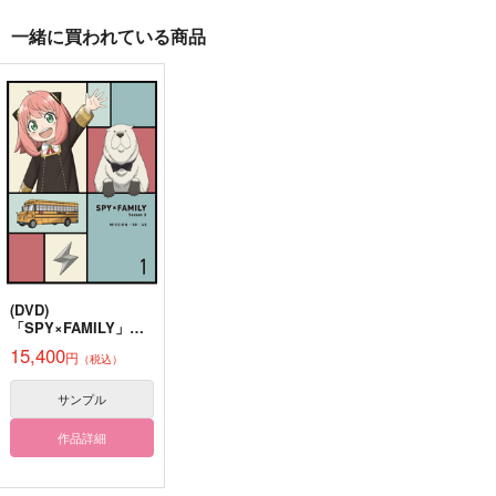
SPY×FAMILY
SPY×FAMILY
SPY×FAMILY
一緒に買われている商品
ダミアン×アーニャ
ダミアン×アーニャ
ダミアン×アーニャ
サンプル
サンプル
サンプル
まくらのかのじょ・完
キス・ディスタンス
ハッピーミルフィーユ
マイ・リトル・リト
結版
充電ねこアダプタ
夜まで昼寝
ル・スターライトーわ
カート
カート
カート
カリカリベーコン
たしのヒーローー
1,572
787
Cream*Soda
円
円
（税込）
（税込）
944
円
（税込）
ダミアン×アーニャ
ダミアン×アーニャ
501
円
専売
（税込）
ダミアン×アーニャ
SPY×FAMILY
ダミアン×アーニャ
サンプル
サンプル
サンプル
サンプル
作品詳細
作品詳細
作品詳細
カート
(DVD)
「SPY×FAMILY」
Season 3 Vol.1 完全
15,400
円
（税込）
初回数量限定版 DVD
サンプル
作品詳細