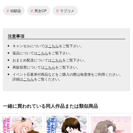
#
#
#
幼馴染
男女CP
ラブコメ
注意事項
キャンセルについては
こちら
をご覧下さい。
返品については
こちら
をご覧下さい。
おまとめ配送については
こちら
をご覧下さい。
再販投票については
こちら
をご覧下さい。
イベント応募券付商品などをご購入の際は毎度便をご利用ください。
詳細は
こちら
をご覧ください。
一緒に買われている同人作品または類似商品