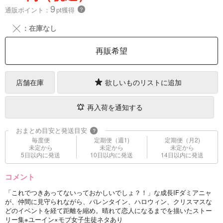
9
通販ポイント：
pt獲得
？
╳
：在庫なし
再販希望
店舗在庫
欲しいものリストに追加
再入荷を通知する
おまとめ目安と発送目安
?
毎度便
定期便（週1)
定期便（月2)
未定から
未定から
未定から
5日以内に発送
10日以内に発送
14日以内に発送
コメント
「これでつきあってないっておかしいでしょ？！」な成長IFダミアニャ
が、仲間に見守られながら、バレンタイン、ハロウィン、クリスマスな
どのイベントを経て距離を縮め。晴れて恋人になるまでを描いたストー
リー集※ユーイン×モブ女子生徒ネタあり