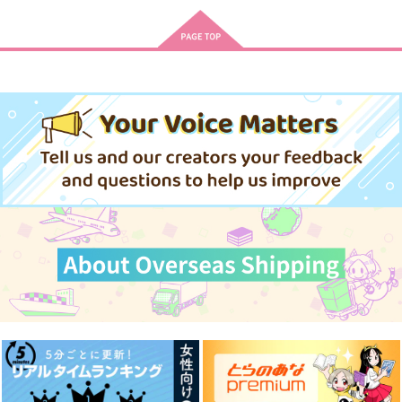
声には出せない
ナイショでつきあって
うそつきPEANUTS
るダミアニャ
もの尻ねこ
充電ねこアダプタ
充電ねこアダプタ
1,572
1,572
円
円
（税込）
（税込）
1,572
円
（税込）
ダミアン×アーニャ
ダミアン×アーニャ
ダミアン×アーニャ
サンプル
サンプル
サンプル
作品詳細
作品詳細
作品詳細