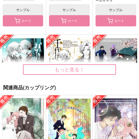
サンプル
サンプル
サンプル
カート
カート
カート
バターカップと海の月
千代に、八千代に。
LIKE A BULLET！
とろみタツタ
とろみタツタ
とろみタツタ
440
770
715
円
円
円
（税込）
（税込）
（税込）
麻波麗
須王芦佳×在間樹帆
神家×麻波麗
もっと見る！
サンプル
サンプル
サンプル
作品詳細
作品詳細
作品詳細
関連商品(カップリング)
バターカップと海の月
千代に、八千代に。
LIKE A BULLET！
とろみタツタ
とろみタツタ
とろみタツタ
セール中
専売
セール中
専売
セール中
専売
440
770
715
円
円
円
（税込）
（税込）
（税込）
ブレイクマイケース
ブレイクマイケース
ブレイクマイケース