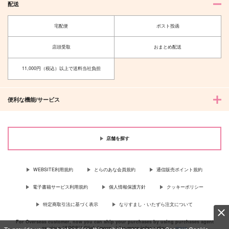
配送
宅配便
ポスト投函
店頭受取
おまとめ配送
11,000円（税込）以上で送料当社負担
便利な機能/サービス
店舗を探す
WEBSITE利用規約
とらのあな会員規約
通信販売ポイント規約
電子書籍サービス利用規約
個人情報保護方針
クッキーポリシー
特定商取引法に基づく表示
なりすまし・いたずら注文について
For Overseas customer, now you can ship your purchases by using purchases agent
services “AOCS”! Click {more…} for more information …
more