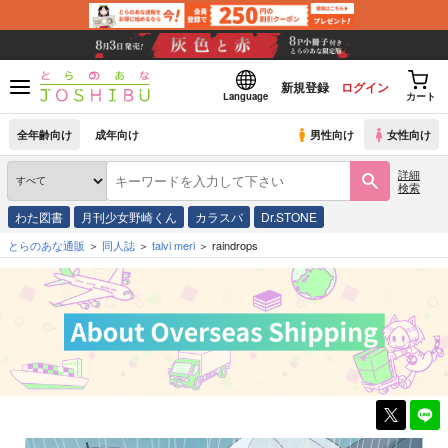
新規登録
ログイン
Language
カート
全年齢向け
成年向け
男性向け
女性向け
詳細
検索
わた図書
月刊少女野崎くん
カラスバ
Dr.STONE
とらのあな通販
同人誌
talvi meri
raindrops