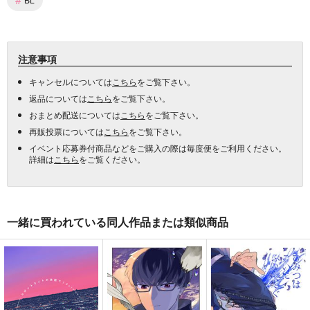
注意事項
キャンセルについては
こちら
をご覧下さい。
返品については
こちら
をご覧下さい。
おまとめ配送については
こちら
をご覧下さい。
再販投票については
こちら
をご覧下さい。
イベント応募券付商品などをご購入の際は毎度便をご利用ください。
詳細は
こちら
をご覧ください。
一緒に買われている同人作品または類似商品