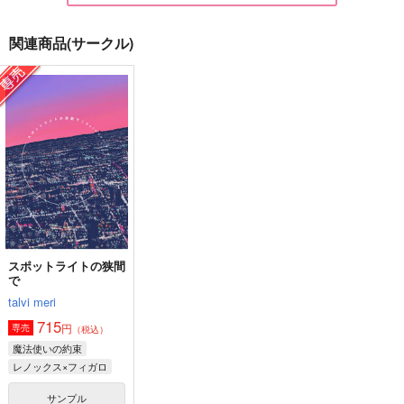
関連商品(サークル)
reminisce
最果てにて
チクタク〃
皐月晴れ
Diorama.
Miz
1,320
787
629
円
円
円
（税込）
（税込）
（税込）
フィガロ×ファウスト
フィガロ×ファウスト
フィガロ×真木晶♂
サンプル
サンプル
サンプル
作品詳細
作品詳細
作品詳細
スポットライトの狭間
で
talvi meri
715
円
専売
（税込）
魔法使いの約束
レノックス×フィガロ
サンプル