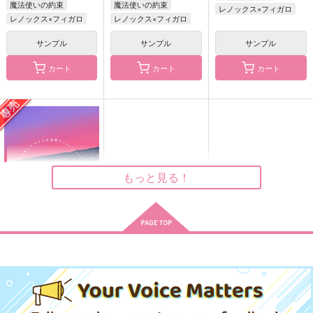
魔法使いの約束
魔法使いの約束
レノックス×フィガロ
レノックス×フィガロ
レノックス×フィガロ
瓶に宿る雪
遠雷
春うらら
ご飯食べたい
アンダラ
CoA
サンプル
サンプル
サンプル
865
787
440
円
円
円
（税込）
（税込）
（税込）
カート
カート
カート
フィガロ
真木晶×フィガロ
オズ×フィガロ
サンプル
サンプル
サンプル
作品詳細
作品詳細
作品詳細
もっと見る！
スポットライトの狭間
で
talvi meri
715
円
専売
（税込）