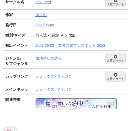
サークル名
talvi meri
入荷アラート
作家
ゆりか
発行日
2023/05/03
種別/サイズ
同人誌 - 漫画/ Ａ５ 32p
初出イベント
2023/05/03 賢者の超マナスポット 2023
ジャンル/
魔法使いの約束
入荷アラート
サブジャンル
カップリング
レノックス×フィガロ
入荷アラート
メインキャラ
レノックス
フィガロ
関連特集
#
BL