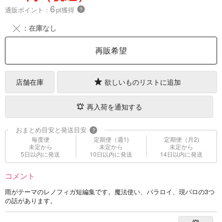
6
通販ポイント：
pt獲得
？
╳
：在庫なし
再販希望
店舗在庫
欲しいものリストに追加
再入荷を通知する
おまとめ目安と発送目安
?
毎度便
定期便（週1)
定期便（月2)
未定から
未定から
未定から
5日以内に発送
10日以内に発送
14日以内に発送
コメント
雨がテーマのレノフィガ短編集です。魔法使い、パラロイ、現パロの3つ
の話があります。