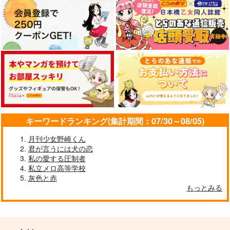
は透明
かささぎの
787
440
円
円
（税込）
（税込）
1,870
円
（税込）
オーエン
ルチル×ミスラ
レノックス×フィガロ
サンプル
サンプル
サンプル
作品詳細
作品詳細
作品詳細
キーワードランキング(集計期間：07/30～08/05)
月刊少女野崎くん
君が言うには犬の恋
私の愛する圧制者
私立メロ高等学校
灰色と赤
もっとみる
明日の愛を、あなたに
アクト&ウィッチ
海ザクロ
海ザクロ