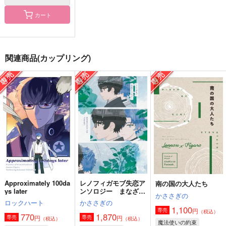
カート
アマデウスの賛歌
aurora
幾星霜の想いの果てで
にばんぼし*
皐月晴れ
Calcite
関連商品(カップリング)
1,100
1,572
472
円
円
円
（税込）
（税込）
（税込）
フィガロ
フィガロ×ファウスト
オズ×フィガロ
サンプル
サンプル
サンプル
作品詳細
作品詳細
作品詳細
Approximately 100da
レノフィガモブ失恋ア
南の国の大人たち
ys later
ンソロジー まなざし
かささぎの
は透明
ロックハート
かささぎの
1,100
円
専売
（税込）
770
1,870
円
円
専売
専売
（税込）
（税込）
魔法使いの約束