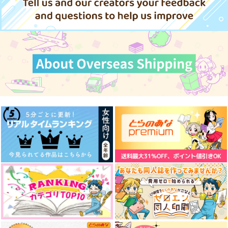
銀嶺へ沈む
指輪のはなし
南の国の大人たち
魔法使いの約束
CoA
Rabi
レノックス×フィガロ
かささぎの
944
755
1,100
円
円
円
（税込）
（税込）
（税込）
サンプル
フィガロ
カイン×オーエン
レノックス×フィガロ
カート
サンプル
サンプル
サンプル
作品詳細
作品詳細
作品詳細
レノフィガモブ失恋ア
おやすみオーエン
薫風をそえて
ンソロジー まなざし
ミリミミル
アメカナデ