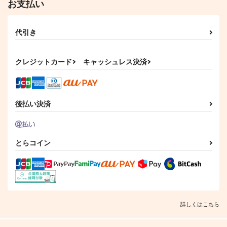
944
629
お支払い
円
円
（税込）
（税込）
レノックス×ファウスト
レノックス×ファウスト
代引き
サンプル
サンプル
作品詳細
作品詳細
クレジットカード
キャッシュレス決済
後払い決済
とらコイン
詳しくはこちら