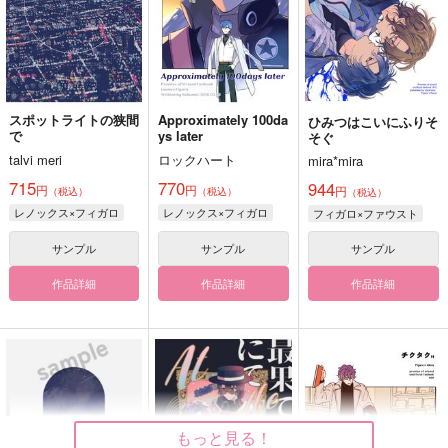
スポットライトの狭間
Approximately 100da
ひみつはこいにふりそ
で
ys later
そぐ
talvi meri
ロックハート
mira*mira
715
770
944
円
円
円
（税込）
（税込）
（税込）
レノックス×フィガロ
レノックス×フィガロ
フィガロ×ファウスト
サンプル
サンプル
サンプル
作品詳細
作品詳細
作品詳細
もっと見る！