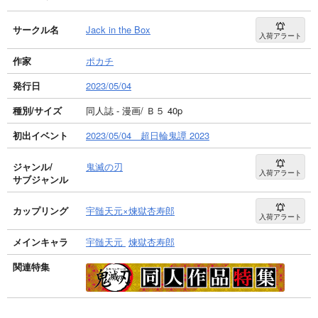
サークル名
Jack in the Box
入荷アラート
作家
ポカチ
発行日
2023/05/04
種別/サイズ
同人誌 - 漫画/ Ｂ５ 40p
初出イベント
2023/05/04 超日輪鬼譚 2023
ジャンル/
鬼滅の刃
入荷アラート
サブジャンル
カップリング
宇髄天元×煉獄杏寿郎
入荷アラート
メインキャラ
宇髄天元
煉獄杏寿郎
関連特集