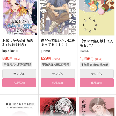
お試しから始まる恋
俺だって吸いたいに決
【オマケ無し版】てん
2（おまけ付き）
まってる！！！！
ももアソート
lapis lazuli
jurimo
Home
880
629
1,256
円
円
円
（税込）
（税込）
（税込）
宇髄天元×煉獄杏寿郎
宇髄天元×煉獄杏寿郎
宇髄天満×煉獄桃寿郎
サンプル
サンプル
サンプル
作品詳細
作品詳細
作品詳細