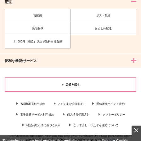
配送
宅配便
ポスト投函
店頭受取
おまとめ配送
11,000円（税込）以上で送料当社負担
便利な機能/サービス
店舗を探す
WEBSITE利用規約
とらのあな会員規約
通信販売ポイント規約
電子書籍サービス利用規約
個人情報保護方針
クッキーポリシー
特定商取引法に基づく表示
なりすまし・いたずら注文について
For Overseas customer, now you can ship your purchases by using purchases agent
services “AOCS”! Click {more…} for more information …
more
To provide you the best service, this website uses cookies.See our Cookie