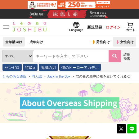
新規登録
ログイン
Language
カート
全年齢向け
成年向け
男性向け
女性向け
詳細
検索
ゼンゼロ
特級α
鬼滅の刃
僕のヒーローアカデ…
とらのあな通販
同人誌
Jack in the Box
君の命の順序に俺を置いてくれるな