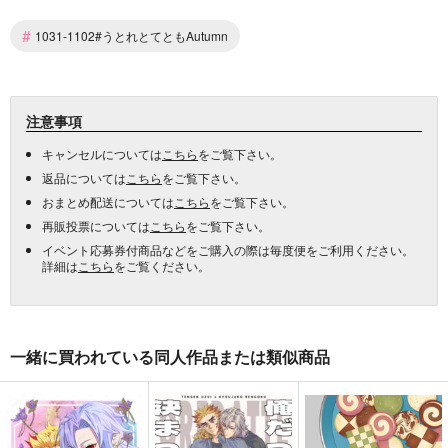
#
1031-1102#うとれとてともAutumn
注意事項
キャンセルについては
こちら
をご覧下さい。
返品については
こちら
をご覧下さい。
おまとめ配送については
こちら
をご覧下さい。
再販投票については
こちら
をご覧下さい。
イベント応募券付商品などをご購入の際は毎度便をご利用ください。
詳細は
こちら
をご覧ください。
一緒に買われている同人作品または類似商品