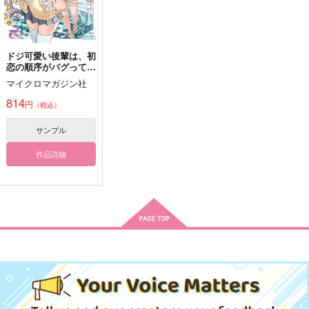
サンプル
サンプル
サンプル
カート
カート
カート
ドジ可愛い後輩は、初
恋の順序がバグって
■■■■-in-the-box
愉悦を求めるサンポが
ドゥリーヨダナが壁に
る 一線を越えたの
シルバーメインに潜入
埋まったり若返ったり
マイクロマガジン社
@山茶花
に、ピュアな関係にな
したら、ジェパードと
する健全なビマヨダ本
おちゃわん
閑話工房
りました
814
同期だった話。
660
円
（税込）
円
（税込）
4,400
440
円
円
（税込）
（税込）
シャンクス×バギー
サンプル
サンポ×ジェパード
ビーマ×ドゥリーヨダナ
作品詳細
サンプル
サンプル
サンプル
作品詳細
作品詳細
作品詳細
消えもの
芸能パロうれんの合同
これは俺の友達の話な
本2（3冊セット）
んだけど
さもなくば進め
ヤブコウジ
ネコのバヤシライス
550
円
専売
（税込）
2,750
750
円
専売
円
専売
（税込）
（税込）
鬼滅の刃
鬼滅の刃
鬼滅の刃
宇髄天元×煉獄杏寿郎
宇髄天元×煉獄杏寿郎