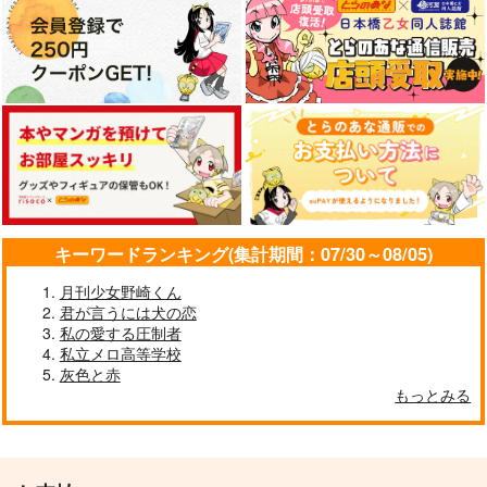
そう言ったことはな
あなたが神になるから
Love me, I love you.
い。
蜜
Pink Elephant
定時退社マスター
787
707
円
円
（税込）
（税込）
1,276
円
（税込）
アルハイゼン×カーヴェ
アルハイゼン×カーヴェ
アルハイゼン×カーヴェ
サンプル
サンプル
サンプル
作品詳細
作品詳細
作品詳細
キーワードランキング(集計期間：07/30～08/05)
月刊少女野崎くん
君が言うには犬の恋
私の愛する圧制者
私立メロ高等学校
灰色と赤
もっとみる