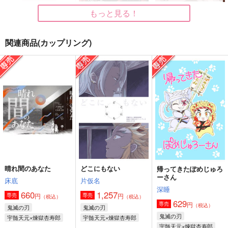
もっと見る！
関連商品(カップリング)
芸能パロうれんの合同
「人間の最後尾から」
正解に至る順序
本
「涕泣」
冷たいコーヒー
ヤブコウジ
82拍子
440
円
（税込）
2,357
762
円
円
（税込）
（税込）
渋谷蓮十郎×村雨礼二
宇髄天元×煉獄杏寿郎
宇髄弟×宇髄天元
サンプル
サンプル
サンプル
作品詳細
作品詳細
作品詳細
晴れ間のあなた
どこにもない
帰ってきたぽめじゅろ
ーさん
床底
片仮名
深睡
660
1,257
円
円
専売
専売
（税込）
（税込）
629
円
専売
（税込）
鬼滅の刃
鬼滅の刃
鬼滅の刃
宇髄天元×煉獄杏寿郎
宇髄天元×煉獄杏寿郎
宇髄天元×煉獄杏寿郎