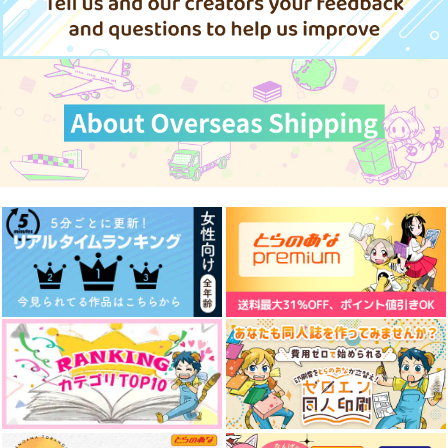
宇髄天元×煉獄杏寿郎
サンプル
サンプル
サンプル
カート
カート
カート
運命はすぐそこに
君と、ずっと一緒に
星空と君に花束
ワカメスープの素
みるきーにゃんこ
mellow
988
715
787
円
円
円
（税込）
（税込）
（税込）
スカリー×女監督生
アルハイゼン×カーヴェ
アルハイゼン×カーヴェ
サンプル
サンプル
サンプル
作品詳細
作品詳細
作品詳細