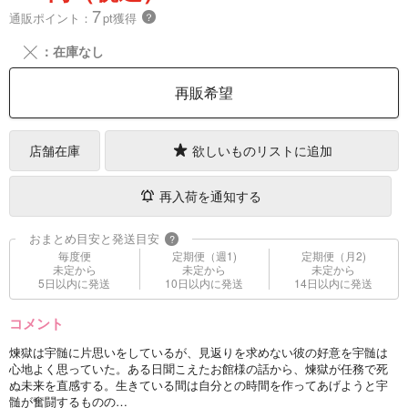
7
通販ポイント：
pt獲得
？
╳
：在庫なし
再販希望
店舗在庫
欲しいものリストに追加
再入荷を通知する
おまとめ目安と発送目安
?
毎度便
定期便（週1)
定期便（月2)
未定から
未定から
未定から
5日以内に発送
10日以内に発送
14日以内に発送
コメント
煉獄は宇髄に片思いをしているが、見返りを求めない彼の好意を宇髄は
心地よく思っていた。ある日聞こえたお館様の話から、煉獄が任務で死
ぬ未来を直感する。生きている間は自分との時間を作ってあげようと宇
髄が奮闘するものの…