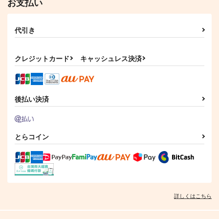
お支払い
Home, Sweet Home!
アイドル失格！！ ～
最古参が憧れのアイド
Pink Elephant
代引き
ルだった件について～
ハッピーエンドで何が
707
円
（税込）
悪い
アルハイゼン×カーヴェ
クレジットカード
キャッシュレス決済
2,292
円
（税込）
カイン×オーエン
サンプル
サンプル
後払い決済
作品詳細
作品詳細
とらコイン
詳しくはこちら