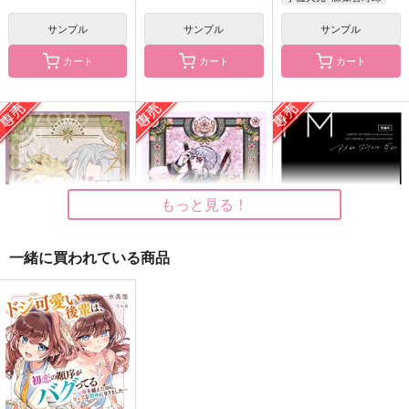
サンプル
サンプル
サンプル
カート
カート
カート
それは全部学園に置い
夜明かしの墓に置いて
イン・ザ・ボックス
ていけ
いく服を買いに行って
ジルバを踊れ
いちゃつく本
一絡げ
ゆきみ
1,257
円
（税込）
472
629
円
円
（税込）
（税込）
アベンチュリン×Dr.レイシオ
潮江文次郎×立花仙蔵
フリンズ×イルーガ
もっと見る！
サンプル
サンプル
サンプル
一緒に買われている商品
作品詳細
作品詳細
作品詳細
そぞろ雨 君、想う。
ウレンログ
I'm still dumb 準備号
（下巻）
紅月夜
ゆで小豆
20式
944
315
円
専売
円
専売
（税込）
（税込）
629
円
専売
（税込）
鬼滅の刃
鬼滅の刃
鬼滅の刃
宇髄天元×煉獄杏寿郎
宇髄天元×煉獄杏寿郎
宇髄天元×煉獄杏寿郎