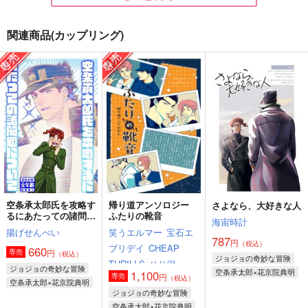
関連商品(カップリング)
彼に関する3つのコト
キスで死にな
pome in wonderland
2
g-rough
Butter Boy
問屋制家内工業
220
787
円
円
（税込）
（税込）
629
円
（税込）
花京院典明×空条承太郎
空条承太郎×花京院典明
空条承太郎×花京院典明
サンプル
サンプル
サンプル
作品詳細
作品詳細
作品詳細
空条承太郎氏を攻略す
帰り道アンソロジー
さよなら、大好きな人
るにあたっての諸問題
ふたりの靴音
海宙時計
について
揚げせんべい
笑うエルマー
宝石エ
787
円
（税込）
ブリデイ
CHEAP
660
円
専売
（税込）
ジョジョの奇妙な冒険
THRILLS
せり沢
ジョジョの奇妙な冒険
空条承太郎×花京院典明
1,100
円
専売
（税込）
空条承太郎×花京院典明
ジョジョの奇妙な冒険
空条承太郎×花京院典明