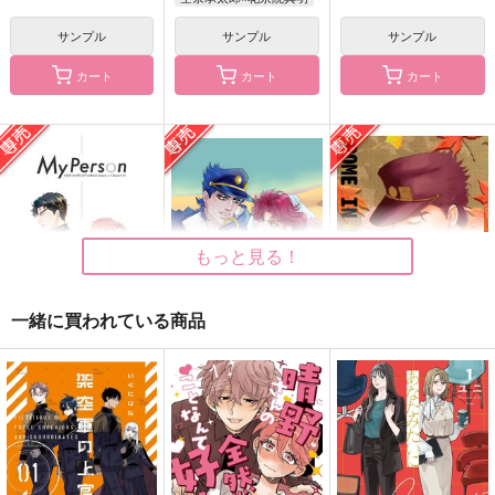
サンプル
サンプル
サンプル
カート
カート
カート
泣くこともできない星
DESERT ROSE
さよなら、大好きな人
のために
Butter Boy
海宙時計
クローカ
787
787
円
円
（税込）
（税込）
1,100
円
（税込）
空条承太郎×花京院典明
空条承太郎×花京院典明
空条承太郎×花京院典明
サンプル
サンプル
サンプル
もっと見る！
作品詳細
作品詳細
作品詳細
一緒に買われている商品
My Person
DESERT ROSE
pome in wonderland
2
COIA
Butter Boy
問屋制家内工業
1,257
787
円
円
専売
専売
（税込）
（税込）
629
円
専売
（税込）
ジョジョの奇妙な冒険
ジョジョの奇妙な冒険
ジョジョの奇妙な冒険
空条承太郎×花京院典明
空条承太郎×花京院典明