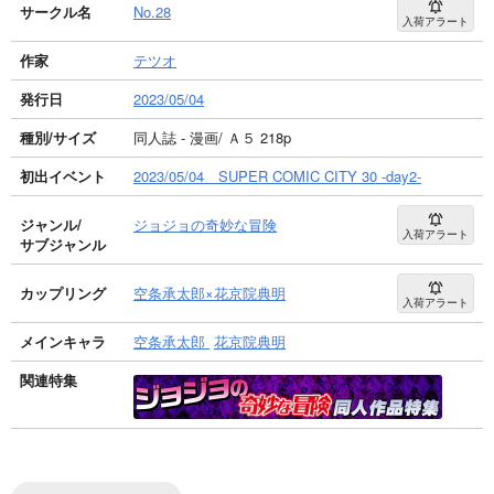
サークル名
No.28
入荷アラート
作家
テツオ
発行日
2023/05/04
種別/サイズ
同人誌 - 漫画/ Ａ５ 218p
初出イベント
2023/05/04 SUPER COMIC CITY 30 -day2-
ジャンル/
ジョジョの奇妙な冒険
入荷アラート
サブジャンル
カップリング
空条承太郎×花京院典明
入荷アラート
メインキャラ
空条承太郎
花京院典明
関連特集