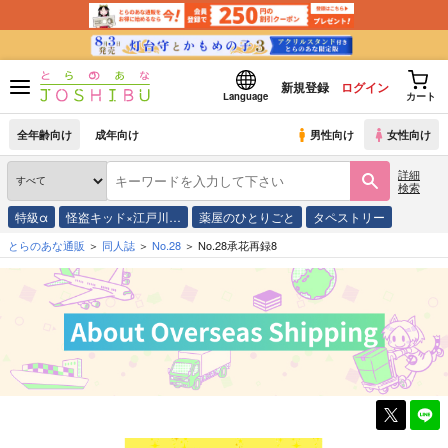
新規登録
ログイン
Language
カート
全年齢向け
成年向け
男性向け
女性向け
詳細
検索
特級α
怪盗キッド×江戸川…
薬屋のひとりごと
タペストリー
とらのあな通販
同人誌
No.28
No.28承花再録8