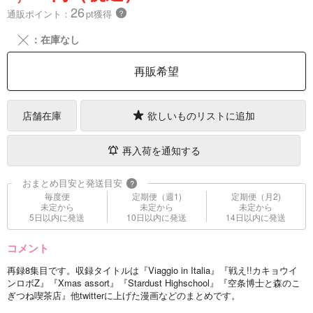
26
通販ポイント：
pt獲得
？
╳
：在庫なし
再販希望
店舗在庫
欲しいものリストに追加
再入荷を通知する
おまとめ目安と発送目安
?
毎度便
定期便（週1)
定期便（月2)
未定から
未定から
未定から
5日以内に発送
10日以内に発送
14日以内に発送
コメント
再録8集目です。収録タイトルは『Viaggio in Italia』『戦え!!カキョウイ
ンロボZ』『Xmas assort』『Stardust Highschool』『空条博士と森のこ
ぎつね喫茶店』他twitterに上げた漫画などのまとめです。