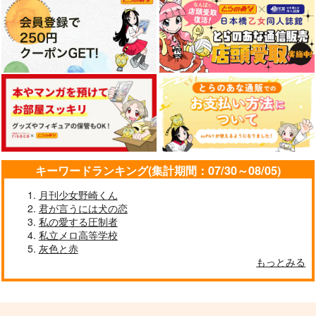
MISSION NO.14106
図解でわかる！カンタ
イカヅチ
ンおべめし！ミニオベ
はれのちぽれぽれ
No.955 Dream eyes
ロンめし
No.955 Dream eyes
787
629
円
円
（税込）
（税込）
787
円
（税込）
マックス×カート
ぐだ男×オベロン
オベロン
サンプル
サンプル
サンプル
作品詳細
作品詳細
作品詳細
キーワードランキング(集計期間：07/30～08/05)
月刊少女野崎くん
君が言うには犬の恋
私の愛する圧制者
私立メロ高等学校
灰色と赤
もっとみる