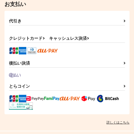
木草弥生
夜になるまで待ってて
お支払い
な
No.3
No.232
660
円
（税込）
代引き
787
円
（税込）
雑渡昆奈門×善法寺伊作
虎杖悠仁×伏黒恵
クレジットカード
キャッシュレス決済
サンプル
サンプル
作品詳細
作品詳細
後払い決済
とらコイン
詳しくはこちら