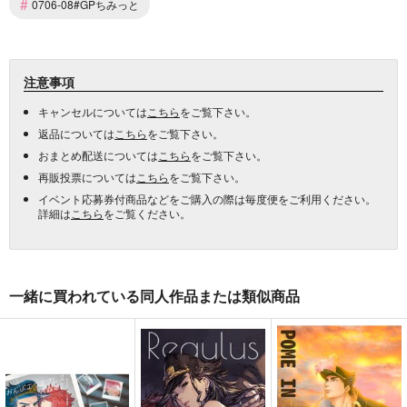
#
0706-08#GPちみっと
注意事項
キャンセルについては
こちら
をご覧下さい。
返品については
こちら
をご覧下さい。
おまとめ配送については
こちら
をご覧下さい。
再販投票については
こちら
をご覧下さい。
イベント応募券付商品などをご購入の際は毎度便をご利用ください。
詳細は
こちら
をご覧ください。
一緒に買われている同人作品または類似商品