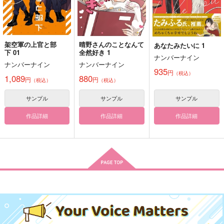
空条承太郎×花京院典明
サンプル
サンプル
サンプル
My Person
帰り道アンソロジー
カート
カート
空条承太郎氏を攻略す
カート
ふたりの靴音
るにあたっての諸問題
架空軍の上官と部
晴野さんのことなんて
あなたみたいに 1
COIA
について
下 01
全然好き 1
笑うエルマー
揚げせんべい
ナンバーナイン
1,257
円
（税込）
ナンバーナイン
ナンバーナイン
1,100
660
935
円
円
（税込）
円
（税込）
（税込）
空条承太郎×花京院典明
1,089
880
円
円
（税込）
（税込）
空条承太郎×花京院典明
空条承太郎×花京院典明
サンプル
サンプル
サンプル
サンプル
サンプル
サンプル
作品詳細
作品詳細
作品詳細
作品詳細
作品詳細
作品詳細
キスで死にな
泣くこともできない星
のために
Butter Boy
クローカ
787
円
専売
（税込）
1,100
円
専売
（税込）
ジョジョの奇妙な冒険
ジョジョの奇妙な冒険
空条承太郎×花京院典明