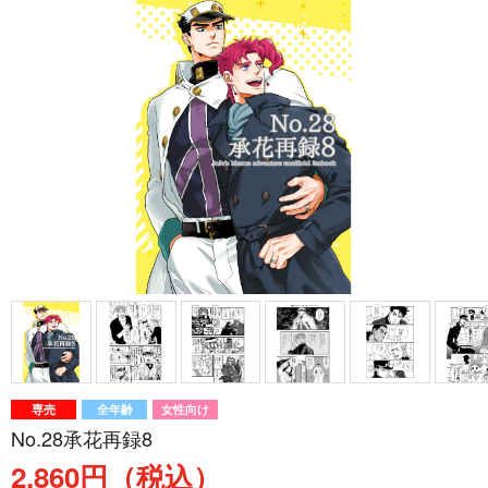
専売
全年齢
女性向け
No.28承花再録8
2,860円（税込）