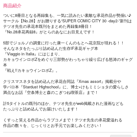
商品紹介
ついに8冊目となる再録集も、一気に読みたい素敵な承花作品が勢揃い♪
サークル【No.28】がお贈りする“SUPER COMIC CITY 30 -day2-”新刊は
テツオ先生の承花本既刊をまとめた再録集8冊目！
『No.28承花再録8』がとらのあなにお目見えです！
5部でジョルノの調査に行った康一くんのもとへ花京院が現れる！！
そんなネタをたっぷり詰め込んだ生存IF承花ギャグ本
『Viaggio in Italia』にはじまり、
カキョウインロボZをめぐり三部勢がわっちゃり繰り広げる怒涛のギャグ
本
『戦え!!カキョウインロボZ』。
クリスマスネタを詰め込んだ承花合同誌『Xmas assort』掲載分や
学パロ本『Stardust Highschool』に、博士×けもミミショタの愛らしさ
満点なお話『空条博士と森のこぎつね喫茶店』まで！
計5タイトルの既刊のほか、テツオ先生がweb掲載された漫画なども
たっぷりと詰め込んでお届けいたします！
くすっと笑える作品からラブコメまで！テツオ先生の承花愛溢れる
作品の数々を、じっくりとお手元でお楽しみください！