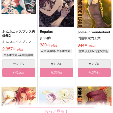
おんぶエクスプレス再
Regulus
pome in wonderland
録集2
g-rough
問屋制家内工業
おんぶエクスプレス
330
944
円
円
（税込）
（税込）
2,357
円
（税込）
花京院典明×空条承太郎
空条承太郎×花京院典明
空条承太郎×花京院典明
サンプル
サンプル
サンプル
作品詳細
作品詳細
作品詳細
もっと見る！