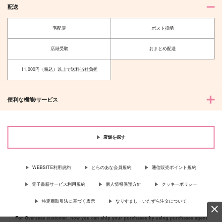
配送
宅配便
ポスト投函
店頭受取
おまとめ配送
11,000円（税込）以上で送料当社負担
便利な機能/サービス
店舗を探す
WEBSITE利用規約
とらのあな会員規約
通信販売ポイント規約
電子書籍サービス利用規約
個人情報保護方針
クッキーポリシー
特定商取引法に基づく表示
なりすまし・いたずら注文について
For Overseas customer, now you can ship your purchases by using purchases agent