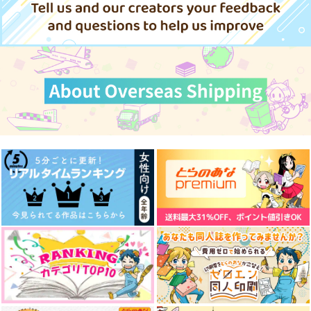
空条承太郎×花京院典明
サンプル
サンプル
水の上での過ごし方
書承説話
帰ってきたエロ漫画家
のりちんぽ先生
カート
カート
たまご屋
PRIMENUMBER43
g-rough
990
787
円
円
（税込）
（税込）
330
円
（税込）
ヌヴィレット×リオセスリ
煉獄杏寿郎×冨岡義勇
花京院典明
サンプル
サンプル
サンプル
作品詳細
作品詳細
作品詳細