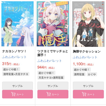
ツクヨミでヤッチョと
胸懐サクセッション
You and...
握手！
ふわふわパレット
ふわふわパレット
ふわふわパレット
1,100
944
円
円
（税込）
（税込）
944
円
（税込）
酒寄彩葉
セイカ
月見ヤチヨ×酒寄彩葉
サンプル
サンプル
サンプル
作品詳細
作品詳細
作品詳細
ナカヨシノヤツ！
ツクヨミでヤッチョと
胸懐サクセッション
握手！
ふわふわパレット
ふわふわパレット
ふわふわパレット
315
1,100
円
円
（税込）
（税込）
944
円
（税込）
超かぐや姫！
超かぐや姫！
超かぐや姫！
酒寄彩葉×月見ヤチヨ
酒寄彩葉
かぐや
月見ヤチヨ×酒寄彩葉
酒寄朝日
サンプル
サンプル
サンプル
カート
カート
カート