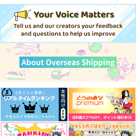
715
アンソロジー
円
（税込）
アイオライトライト
シン×キラ
マックス×カート
1,415
629
円
専売
エラン×スレッタ
円
専売
（税込）
（税込）
2,300
円
専売
（税込）
機動戦士ガンダム 水星の魔女
機動戦士ガンダム 水星の魔女
サンプル
サンプル
サンプル
機動戦士ガンダム 水星の魔女
グエル×スレッタ
グエル×スレッタ
グエル×スレッタ
作品詳細
作品詳細
作品詳細
サンプル
サンプル
サンプル
カート
カート
カート
Short Short
博物館探訪記録
あのばか
大景品
629
770
円
円
＃ちょっとはしゃいで
日常茶飯事仰せのまま
（税込）
（税込）
暮らしのなかにきみが
みたりして
に
いる
三井寿×宮城リョータ
エラン（強化人士5号）×ノレア