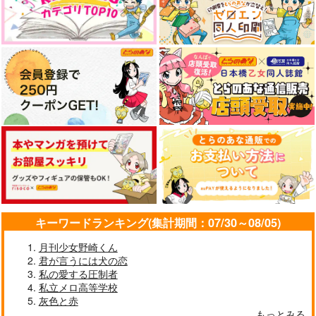
ムエットとナイフ
ユノリア-座
Salmon&Shake
サンプル
サンプル
715
787
629
円
円
専売
円
専売
（税込）
（税込）
（税込）
作品詳細
作品詳細
機動戦士ガンダム 水星の魔女
機動戦士ガンダム 水星の魔女
機動戦士ガンダム 水星の魔女
エラン×スレッタ
エラン×スレッタ
エラン×スレッタ
サンプル
サンプル
サンプル
カート
カート
カート
キーワードランキング(集計期間：07/30～08/05)
月刊少女野崎くん
君が言うには犬の恋
私の愛する圧制者
私立メロ高等学校
灰色と赤
もっとみる