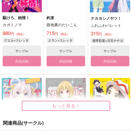
駆けろ、純情！
約束
ナカヨシノヤツ！
カガミノマ
路地裏のだいこん
ふわふわパレット
880
715
315
円
円
円
（税込）
（税込）
（税込）
グエル×スレッタ
エラン×スレッタ
酒寄彩葉×月見ヤチヨ
サンプル
サンプル
サンプル
作品詳細
作品詳細
作品詳細
もっと見る！
関連商品(サークル)