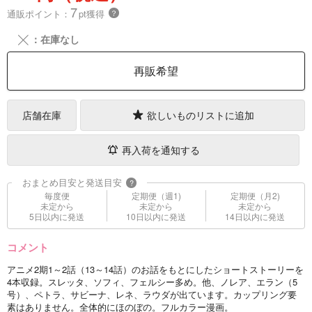
7
通販ポイント：
pt獲得
？
╳
：在庫なし
再販希望
店舗在庫
欲しいものリストに追加
再入荷を通知する
おまとめ目安と発送目安
?
毎度便
定期便（週1)
定期便（月2)
未定から
未定から
未定から
5日以内に発送
10日以内に発送
14日以内に発送
コメント
アニメ2期1～2話（13～14話）のお話をもとにしたショートストーリーを
4本収録。スレッタ、ソフィ、フェルシー多め。他、ノレア、エラン（5
号）、ペトラ、サビーナ、レネ、ラウダが出ています。カップリング要
素はありません。全体的にほのぼの。フルカラー漫画。