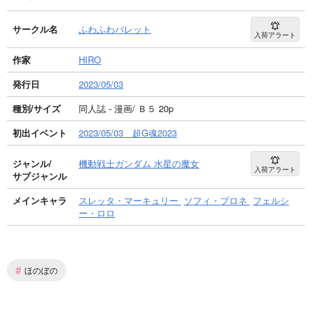
サークル名
ふわふわパレット
入荷アラート
作家
HIRO
発行日
2023/05/03
種別/サイズ
同人誌 - 漫画/ Ｂ５ 20p
初出イベント
2023/05/03 超G魂2023
ジャンル/
機動戦士ガンダム 水星の魔女
入荷アラート
サブジャンル
メインキャラ
スレッタ・マーキュリー
ソフィ・プロネ
フェルシ
ー・ロロ
#
ほのぼの