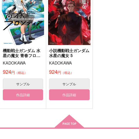
629
円
（税込）
maison de YASUKO
330
944
715
715
円
円
円
円
（税込）
（税込）
（税込）
（税込）
グエル×スレッタ
888
円
グエル・ジェターク
（税込）
酒寄彩葉×月見ヤチヨ
機動戦士ガンダム 水星の魔女
機動戦士ガンダム 水星の魔女
オールキャラ
機動戦士ガンダム 水星の魔女
エラン×スレッタ
サンプル
サンプル
サンプル
グエル×スレッタ
作品詳細
作品詳細
作品詳細
サンプル
サンプル
サンプル
カート
カート
カート
機動戦士ガンダム 水
小説機動戦士ガンダム
星の魔女 青春フロン
水星の魔女 5
ティア 2
KADOKAWA
KADOKAWA
924
924
円
円
（税込）
（税込）
サンプル
サンプル
作品詳細
作品詳細
short stories
＃ちょっとはしゃいで
short short
みたりして
23:50
地団駄
Rose Holder Antholo
小人のケーキ屋さん
制服デートしよっ！
ムエットとナイフ
1,100
787
gy グエスレ寄宿学校
円
円
（税込）
（税込）
海世界旅行
Re＊start