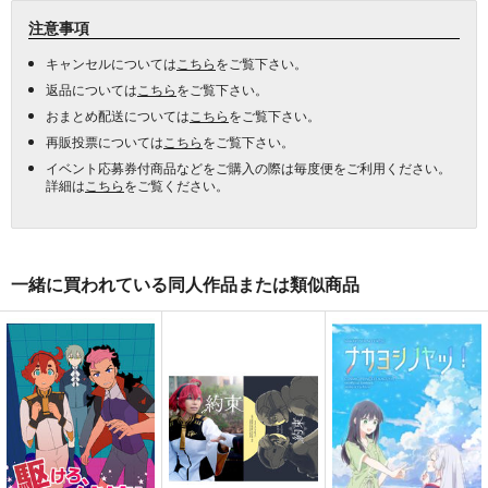
注意事項
キャンセルについては
こちら
をご覧下さい。
返品については
こちら
をご覧下さい。
おまとめ配送については
こちら
をご覧下さい。
再販投票については
こちら
をご覧下さい。
イベント応募券付商品などをご購入の際は毎度便をご利用ください。
詳細は
こちら
をご覧ください。
一緒に買われている同人作品または類似商品