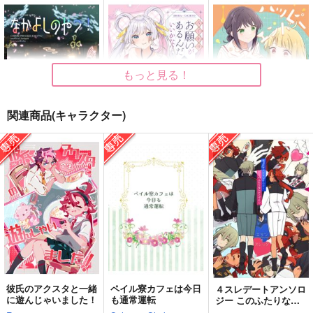
なかよしのやつ！
ハッピーエンドパンケ
小人のケーキ屋さん
ーキ
ふわふわパレット
海世界旅行
ふわふわパレット
315
1,415
円
円
（税込）
（税込）
1,100
円
（税込）
かぐや×酒寄彩葉
グエル×スレッタ
酒寄彩葉
もっと見る！
サンプル
サンプル
サンプル
関連商品(キャラクター)
作品詳細
作品詳細
作品詳細
なかよしのやつ！
八千年分お願いがある
ハッピーエンドパンケ
んだ いいかな？
ーキ
ふわふわパレット
ふわふわパレット
ふわふわパレット
315
円
（税込）
944
1,100
円
円
（税込）
（税込）
超かぐや姫！
超かぐや姫！
超かぐや姫！
かぐや×酒寄彩葉
酒寄彩葉×月見ヤチヨ
酒寄彩葉
かぐや
月見ヤチヨ
サンプル
サンプル
サンプル
カート
カート
カート
彼氏のアクスタと一緒
ペイル寮カフェは今日
４スレデートアンソロ
に遊んじゃいました！
も通常運転
ジー このふたりなら
HOME
WEBLOG+α
バスタイム
どこでも