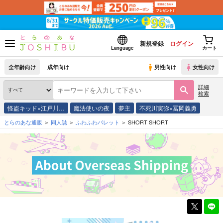
新規登録
ログイン
Language
カート
全年齢向け
成年向け
男性向け
女性向け
詳細
検索
怪盗キッド×江戸川…
魔法使いの夜
夢主
不死川実弥×冨岡義勇
とらのあな通販
同人誌
ふわふわパレット
SHORT SHORT