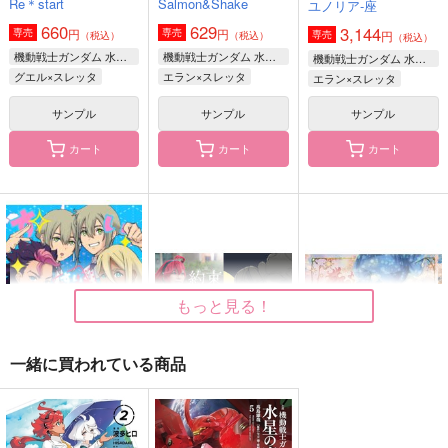
Re＊start
Salmon&Shake
ユノリア-座
glueck glueck
RUN AWAY!
いがぐりわんこ
660
629
3,144
2,200
944
504
円
円
専売
専売
円
専売
円
円
（税込）
（税込）
円
（税込）
（税込）
（税込）
（税込）
機動戦士ガンダム 水星の魔女
機動戦士ガンダム 水星の魔女
機動戦士ガンダム 水星の魔女
オルコット×グエル
ラウダ×グエル
ラウダ×グエル
グエル×スレッタ
エラン×スレッタ
エラン×スレッタ
サンプル
サンプル
サンプル
サンプル
サンプル
サンプル
作品詳細
作品詳細
作品詳細
カート
カート
カート
You and...
ふわふわパレット
944
円
専売
（税込）
その他
セイカ
もっと見る！
サンプル
一緒に買われている商品
カート
水星の魔女 グエルの
制服デートしよっ！
八千年分お願いがある
受難
んだ いいかな？
すいせいめし
約束
You're indispensable
Re＊start
to me
ウラシマモト
ふわふわパレット
路地裏症候群
路地裏のだいこん