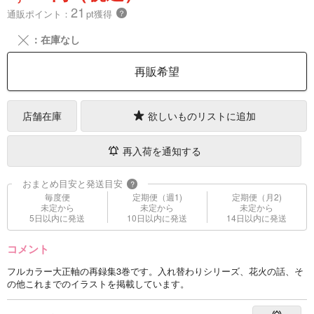
21
通販ポイント：
pt獲得
？
╳
：在庫なし
再販希望
店舗在庫
欲しいものリストに追加
再入荷を通知する
おまとめ目安と発送目安
?
毎度便
定期便（週1)
定期便（月2)
未定から
未定から
未定から
5日以内に発送
10日以内に発送
14日以内に発送
コメント
フルカラー大正軸の再録集3巻です。入れ替わりシリーズ、花火の話、そ
の他これまでのイラストを掲載しています。