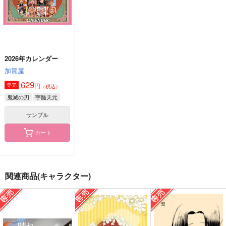
宇髄天元
宇髄天元×煉獄杏寿郎
宇髄天元×煉獄杏寿郎
サンプル
サンプル
サンプル
作品詳細
作品詳細
作品詳細
2026年カレンダー
加賀屋
629
円
専売
（税込）
鬼滅の刃
宇髄天元
サンプル
カート
関連商品(キャラクター)
ノイズ
ウソカコイ
稽古のじかん（下）
サの印
ricochet
仮小屋
315
715
1,257
円
円
円
（税込）
（税込）
（税込）
宇髄天元×不死川実弥
宇髄天元×我妻善逸
宇髄天元×煉獄杏寿郎