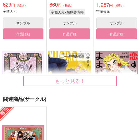
629
660
1,257
円
円
円
（税込）
（税込）
（税込）
宇髄天元
宇髄天元
宇髄天元×煉獄杏寿郎
サンプル
サンプル
サンプル
作品詳細
作品詳細
作品詳細
もっと見る！
関連商品(サークル)
ウレンログ
かみなりのこどもたち
恋するふたりはままな
らない！
紅月夜
アポロ
ギガメーカー
944
1,587
円
円
（税込）
（税込）
715
円
（税込）