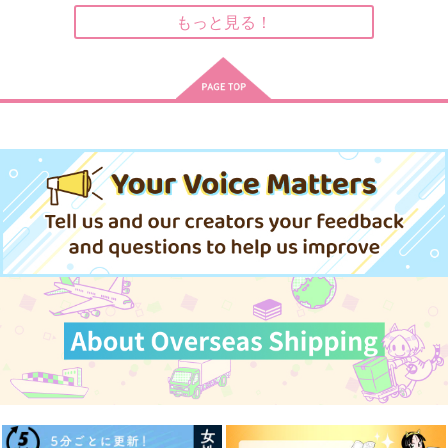
サンプル
サンプル
サンプル
もっと見る！
作品詳細
作品詳細
作品詳細
あいされてそだつ
きがるにかいたひう
悲宇ドロライまとめ本
２
仮小屋
啼石
やまいものこころ
1,257
362
円
円
専売
専売
（税込）
（税込）
629
円
専売
（税込）
鬼滅の刃
宇髄天元
鬼滅の刃
鬼滅の刃
宇髄弟
悲鳴嶼行冥×宇髄天元
悲鳴嶼行冥×宇髄天元
サンプル
サンプル
サンプル
戦煌華日【参】
渚を辿る
青くて、甘い
カート
カート
カート
ジタ
96
ピンクノイズ
2,200
944
600
円
円
円
（税込）
（税込）
（税込）
宇髄天元×煉獄杏寿郎
宇髄天元×煉獄杏寿郎
宇髄天元×我妻善逸
サンプル
サンプル
サンプル