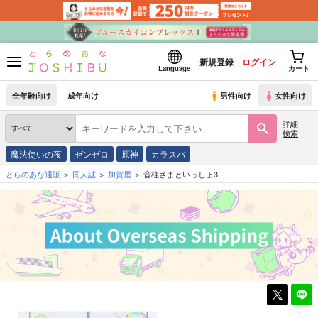
新規登録
ログイン
Language
カート
全年齢向け
成年向け
男性向け
女性向け
詳細
検索
魔法使いの夜
ゼンゼロ
原神
カラスバ
とらのあな通販
同人誌
加賀屋
音柱さまといっしょ3