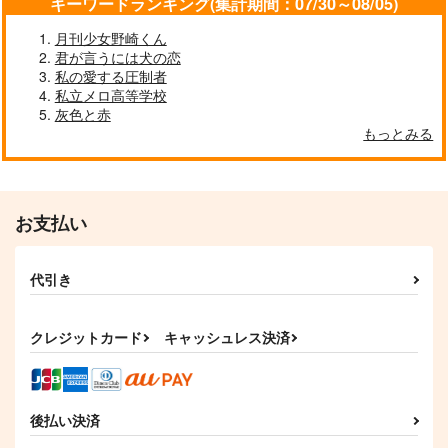
キーワードランキング(集計期間：07/30～08/05)
月刊少女野崎くん
君が言うには犬の恋
私の愛する圧制者
私立メロ高等学校
灰色と赤
もっとみる
そぞろ雨 君、想う。
ウレンログ
（下巻）
紅月夜
20式
944
円
専売
（税込）
629
円
専売
（税込）
鬼滅の刃
お支払い
鬼滅の刃
宇髄天元×煉獄杏寿郎
まさかのニャー
宅配うれん2
宇髄天元×煉獄杏寿郎
96
スイートポテト
代引き
サンプル
サンプル
396
930
円
円
（税込）
（税込）
宇髄天元×煉獄杏寿郎
宇髄天元×煉獄杏寿郎
カート
カート
クレジットカード
キャッシュレス決済
サンプル
サンプル
作品詳細
作品詳細
後払い決済