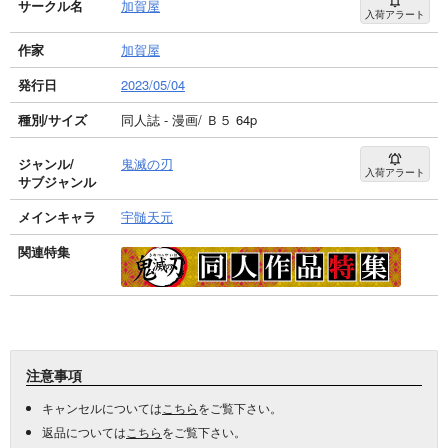
サークル名
加賀屋
入荷アラート
作家
加賀屋
発行日
2023/05/04
種別/サイズ
同人誌 - 漫画/ Ｂ５ 64p
ジャンル/
鬼滅の刃
入荷アラート
サブジャンル
メインキャラ
宇髄天元
関連特集
注意事項
キャンセルについては
こちら
をご覧下さい。
返品については
こちら
をご覧下さい。