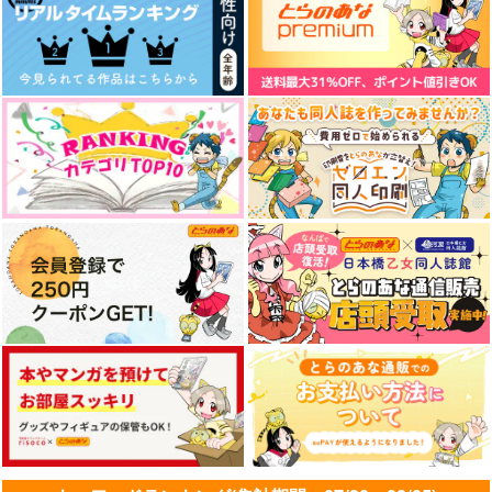
作品詳細
作品詳細
作品詳細
Belong Prelude
どこにもない
帰ってきたぽめじゅろ
ーさん
Butter Scotch Plus
片仮名
深睡
330
1,257
円
円
専売
専売
（税込）
（税込）
629
円
専売
（税込）
鬼滅の刃
鬼滅の刃
鬼滅の刃
宇髄弟×宇髄天元
宇髄天元×煉獄杏寿郎
宇髄天元×煉獄杏寿郎
本描く本
鳶とDK
おまとめうれん
サンプル
サンプル
サンプル
よしわらのとこ
いぬ。
ギガメーカー
カート
カート
カート
315
944
1,870
円
円
円
（税込）
（税込）
（税込）
宇髄天元×冨岡義勇
宇髄天元×煉獄杏寿郎
宇髄天元×煉獄杏寿郎
サンプル
サンプル
サンプル
作品詳細
作品詳細
作品詳細