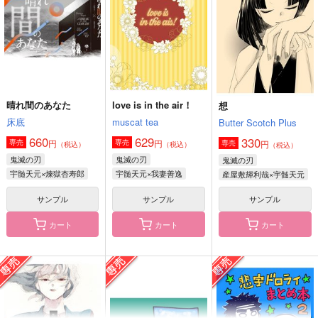
サンプル
サンプル
サンプル
作品詳細
作品詳細
作品詳細
晴れ間のあなた
love is in the air！
想
床底
muscat tea
Butter Scotch Plus
660
629
330
円
円
専売
専売
円
専売
（税込）
（税込）
（税込）
鬼滅の刃
鬼滅の刃
鬼滅の刃
宇髄天元×煉獄杏寿郎
宇髄天元×我妻善逸
産屋敷輝利哉×宇髄天元
サンプル
サンプル
サンプル
カート
カート
カート
稽古のじかん（上）
宇髄夫婦が温泉に行く
どこにもない
本。
仮小屋
片仮名
ゆらゆら
787
1,257
円
円
（税込）
（税込）
1,150
円
（税込）
宇髄天元×煉獄杏寿郎
宇髄天元×煉獄杏寿郎
宇髄天元×嫁