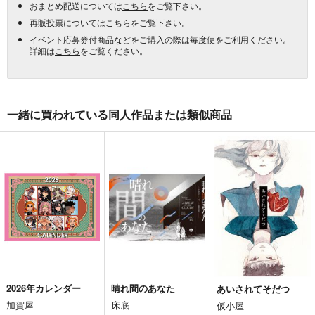
おまとめ配送については
こちら
をご覧下さい。
再販投票については
こちら
をご覧下さい。
イベント応募券付商品などをご購入の際は毎度便をご利用ください。
詳細は
こちら
をご覧ください。
一緒に買われている同人作品または類似商品
2026年カレンダー
晴れ間のあなた
あいされてそだつ
加賀屋
床底
仮小屋