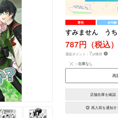
専売
全年齢
すみません うち
787円（税込
7
通販ポイント：
pt獲得
？
╳
：在庫なし
再
店舗在庫
を確認
再入荷を通知す