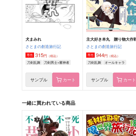
472
円
（税込）
ドンキホーテ・ロシナンテ
イチ×クムギ
サンプル
作品詳細
サンプル
作品詳細
犬まみれ
主大好き本丸 贈り物大作
さとまの創造旅行記
さとまの創造旅行記
315
944
円
円
専売
専売
（税込）
（税込）
刀剣乱舞
刀剣男士×審神者
刀剣乱舞
オールキャラ
サンプル
カート
サンプル
カー
一緒に買われている商品
同人本丸の雨さん
コスプレ本丸の雲さん
くず庵
くず庵
660
787
円
円
（税込）
（税込）