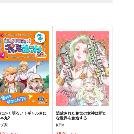
とにかく明るい！ギャルさに
追放された創世の女神は新た
本丸2
な世界を創造する
ラブ家
KPM
87
787
円
円