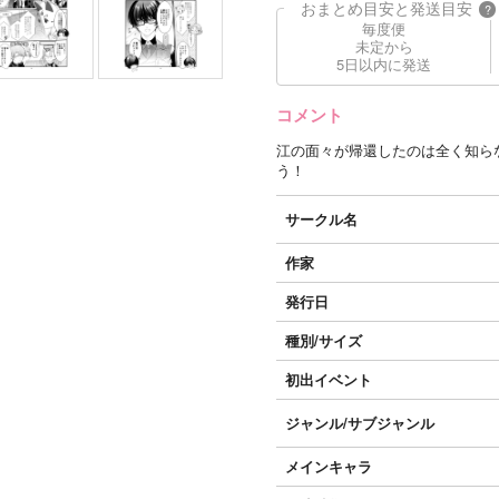
おまとめ目安と発送目安
?
毎度便
未定から
5日以内に発送
コメント
江の面々が帰還したのは全く知ら
う！
サークル名
作家
発行日
種別/サイズ
初出イベント
ジャンル/
サブジャンル
メインキャラ