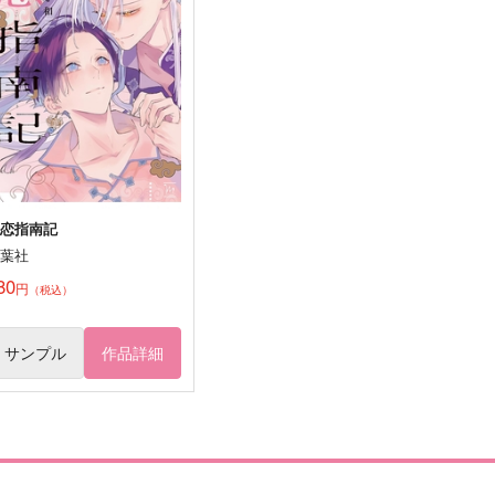
五月雨江×村雲江
イデア×アズール
サンプル
作品詳細
サンプル
作品詳細
初恋指南記
双葉社
80
円
（税込）
サンプル
作品詳細