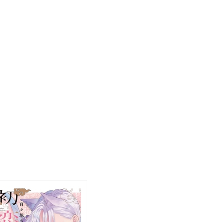
,729
円
（税込）
ミヒャエル・カイザー
野万次郎
サンプル
作品詳細
サンプル
作品詳細
ぬい活本丸の雲さん
もっと知りたい!!きみのコト
くず庵
たらこミルク
44
944
円
円
（税込）
（税込）