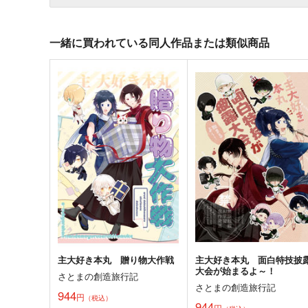
一緒に買われている同人作品または類似商品
主大好き本丸 贈り物大作戦
主大好き本丸 面白特技披
大会が始まるよ～！
さとまの創造旅行記
さとまの創造旅行記
944
円
（税込）
944
円