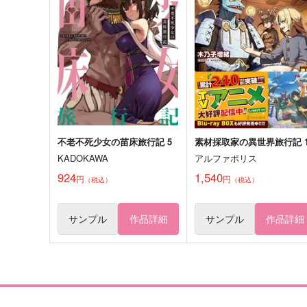
五月雨江×村雲江
五月雨江×村雲江
サンプル
作品詳細
サンプル
作品詳細
不老不死少女の苗床旅行記 5
素材採取家の異世界旅行記 1
KADOKAWA
アルファポリス
924
1,540
円
円
（税込）
（税込）
サンプル
作品詳細
サンプル
作品詳細
うちの主が黒ギャルですが天
なれあうつもりはなかった
意なのでこれは瑞兆です！
録
4U
からくの