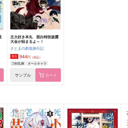
935
1
円
（税込）
佐
サンプル
作品詳細
サンプル
作品詳細
戦
主大好き本丸 面白特技披露
大会が始まるよ～！
さとまの創造旅行記
944
円
専売
（税込）
刀剣乱舞
オールキャラ
ト
サンプル
カート
もっと！同人本丸の雨さん
富田せんぱい本丸の猫をよろ
こばす
くず庵
もりもりあさごはん
944
9
円
（税込）