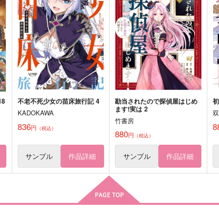
597
円
（税込）
五月雨江×村雲江
富田江
サンプル
作品詳細
サンプル
作品詳細
8
不老不死少女の苗床旅行記 4
勘当されたので探偵屋はじめ
ます!実は 2
KADOKAWA
竹書房
836
8
円
（税込）
880
円
（税込）
サンプル
作品詳細
サンプル
作品詳細
再