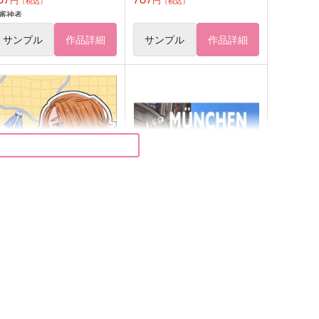
（税込）
（税込）
審神者
サンプル
作品詳細
サンプル
作品詳細
東卍と行く！ドイツ・南仏旅
ミュンヘン旅行記
行記
ドリップ珈琲
oscana
629
円
（税込）