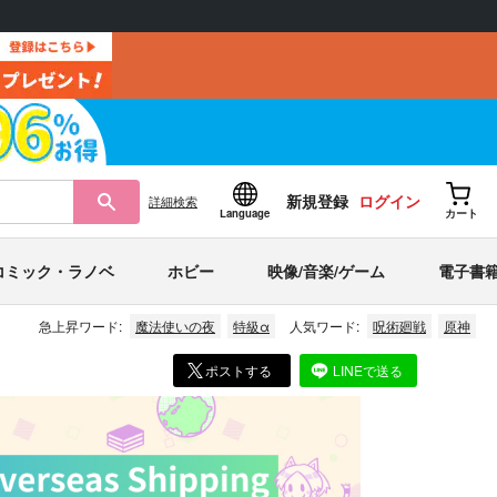
新規登録
ログイン
詳細
検索
Language
カート
コミック・ラノベ
ホビー
映像/音楽/ゲーム
電子書
急上昇ワード:
魔法使いの夜
特級α
人気ワード:
呪術廻戦
原神
ポストする
LINEで送る