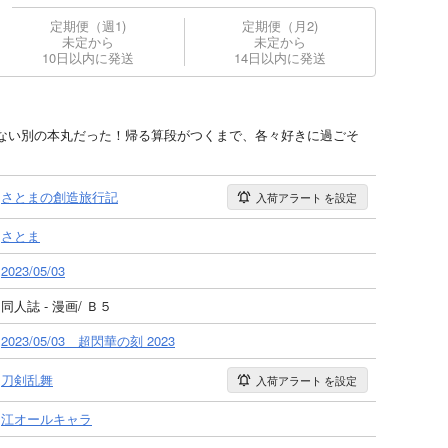
定期便（週1)
定期便（月2)
未定から
未定から
10日以内に発送
14日以内に発送
ない別の本丸だった！帰る算段がつくまで、各々好きに過ごそ
さとまの創造旅行記
入荷アラート
を設定
さとま
2023/05/03
同人誌 - 漫画/ Ｂ５
2023/05/03 超閃華の刻 2023
刀剣乱舞
入荷アラート
を設定
江オールキャラ