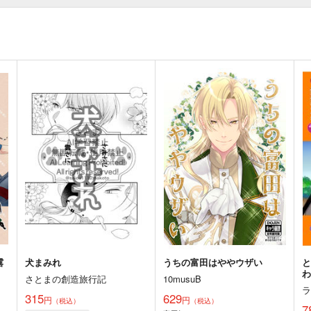
露
犬まみれ
うちの富田はややウザい
わ
さとまの創造旅行記
10musuB
315
629
円
円
（税込）
（税込）
7