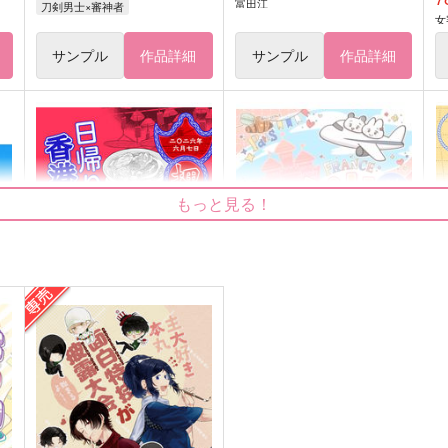
富田江
刀剣男士×審神者
女
サンプル
作品詳細
サンプル
作品詳細
もっと見る！
日帰り香港旅行記
パリ姉妹旅行記vol1 旅の準
備とテーマパーク編
シーオーツー
うららかな
t
944
円
（税込）