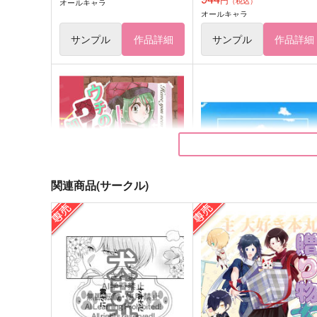
（税込）
オールキャラ
オールキャラ
サンプル
作品詳細
サンプル
作品詳細
関連商品(サークル)
うちのクムギ知りません
元海兵さんの世界旅行記
か？！
ベーカリーパン粉
緑豆はるさめ
660
円
（税込）