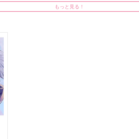
もっと見る！
エンドロールにはまだ早い
お前がいると毎日楽しい！
ネコトサケ
ネコトサケ
787
2,357
1
円
円
（税込）
（税込）
蜂楽廻×潔世一
蜂楽廻×潔世一
サンプル
作品詳細
サンプル
作品詳細