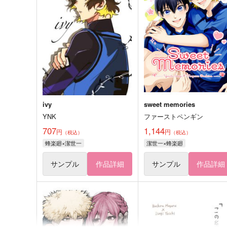
ivy
sweet memories
YNK
ファーストペンギン
707
1,144
円
円
（税込）
（税込）
蜂楽廻×潔世一
潔世一×蜂楽廻
サンプル
作品詳細
サンプル
作品詳細