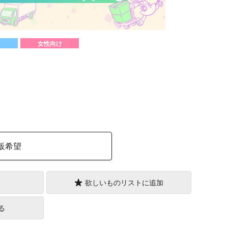
女性向け
）
販希望
欲しいものリストに追加
る