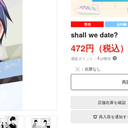
専売
全年齢
shall we date?
472円（税込
4
通販ポイント：
pt獲得
？
╳
：在庫なし
再
店舗在庫
を確認
再入荷を通知す