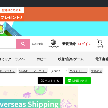
新規登録
ログイン
詳細
検索
Language
カート
コミック・ラノベ
ホビー
映像/音楽/ゲーム
電子書
ズ×ファルカ
怪盗キッド×江戸川…
人気ワード:
タペストリー
鬼滅の刃
ポストする
LINEで送る