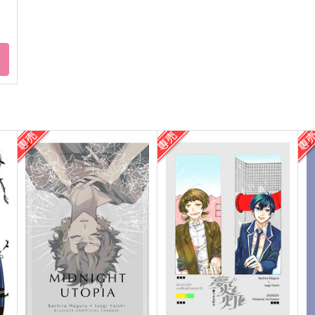
ト
れ
After.AB webLOG sideSX
Try and Tender
S
After.AB
After.AB
472
629
8
円
円
（税込）
（税込）
スタンリー×Dr.XENO
スタンリー×Dr.XENO
サンプル
作品詳細
サンプル
作品詳細