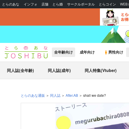
とらのあな
インフォ
店舗
とら婚
サークルポータル
とらコイン
WE
全年齢向け
成年向け
男性向け
同人誌(全年齢)
同人誌(成年)
同人特集(Vtuber)
とらのあな通販
同人誌
After.AB
shall we date?