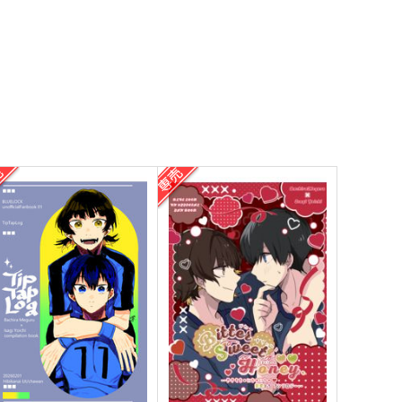
hall we go on a date?
からだのおんど
彼岸藤籠（てとら☆組）
かえる小屋
00
472
円
円
（税込）
（税込）
萩原千速×女夢主
糸師凛×蜂楽廻
サンプル
作品詳細
サンプル
作品詳細