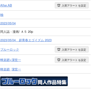
After.AB
入荷アラート
を設定
柚
2023/05/04
同人誌 - 漫画/ Ａ５ 20p
2023/05/04 超青春エゴイズム 2023
ブルーロック
入荷アラート
を設定
蜂楽廻×潔世一
入荷アラート
を設定
蜂楽廻
潔世一