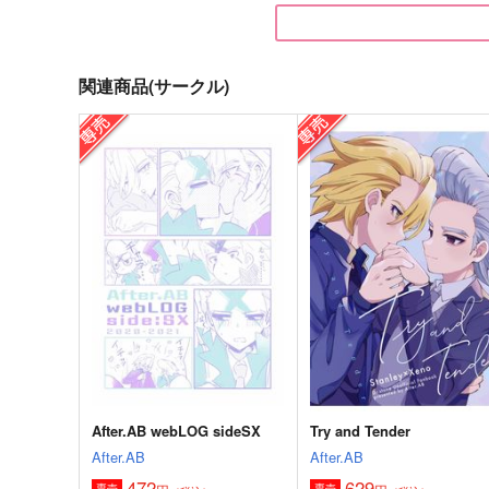
関連商品(サークル)
Re:LOCK
この糸の繋がる先は
Minnie
ネコトサケ
1,430
944
円
円
（税込）
（税込）
潔世一×蜂楽廻
蜂楽廻×潔世一
サンプル
作品詳細
サンプル
作品詳細
After.AB webLOG sideSX
Try and Tender
After.AB
After.AB
472
629
専売
専売