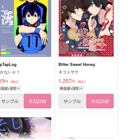
ipTapLog
Bitter Sweet Honey.
響かないＵｔ
ネコトサケ
15
1,257
円
円
（税込）
（税込）
蜂楽廻×潔世一
蜂楽廻×潔世一
サンプル
作品詳細
サンプル
作品詳細