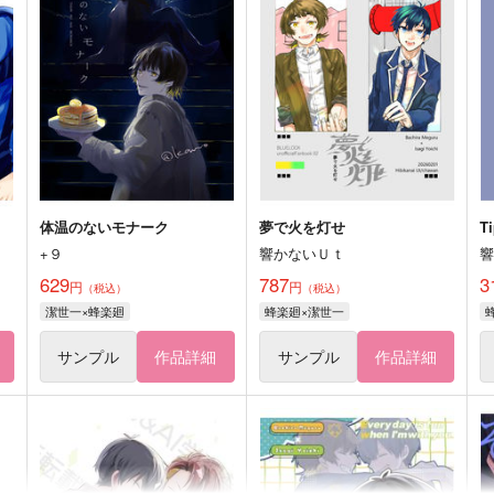
体温のないモナーク
夢で火を灯せ
T
+９
響かないＵｔ
629
787
3
円
円
（税込）
（税込）
潔世一×蜂楽廻
蜂楽廻×潔世一
サンプル
作品詳細
サンプル
作品詳細