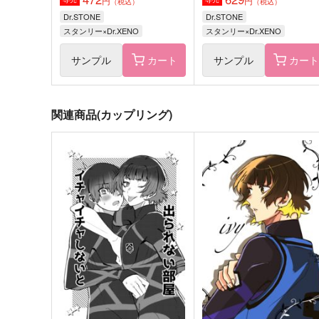
円
円
（税込）
（税込）
Dr.STONE
Dr.STONE
スタンリー×Dr.XENO
スタンリー×Dr.XENO
サンプル
カート
サンプル
カー
関連商品(カップリング)
MIDNIGHT UTOPIA
イチャイチャしないと出ら
ない部屋
Estrella
YNK
629
円
（税込）
472
円
（税込）
蜂楽廻×潔世一
蜂楽廻×潔世一
サンプル
作品詳細
サンプル
作品詳細