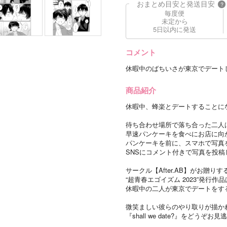
おまとめ目安と発送目安
?
毎度便
未定から
5日以内に発送
コメント
休暇中のばちいさが東京でデート
商品紹介
休暇中、蜂楽とデートすることに
待ち合わせ場所で落ち合った二人
早速パンケーキを食べにお店に向
パンケーキを前に、スマホで写真
SNSにコメント付きで写真を投稿
サークル【After.AB】がお贈りす
“超青春エゴイズム 2023”発行作
休暇中の二人が東京でデートをする
微笑ましい彼らのやり取りが描か
『shall we date?』をどうぞお