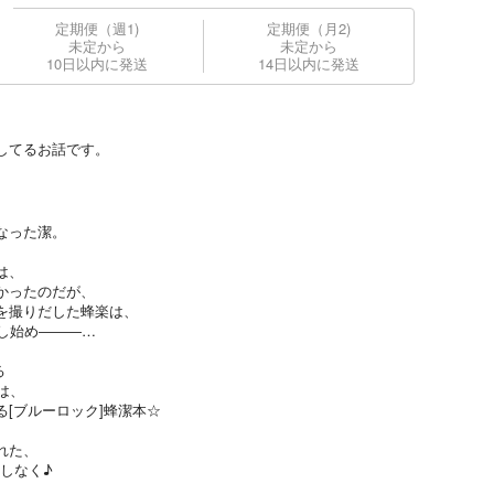
定期便（週1)
定期便（月2)
未定から
未定から
10日以内に発送
14日以内に発送
してるお話です。
なった潔。
は、
かったのだが、
を撮りだした蜂楽は、
し始め―――…
る
品は、
[ブルーロック]蜂潔本☆
れた、
見逃しなく♪