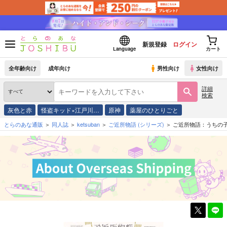
新規登録
ログイン
Language
カート
全年齢向け
成年向け
男性向け
女性向け
詳細
検索
灰色と赤
怪盗キッド×江戸川…
原神
薬屋のひとりごと
とらのあな通販
同人誌
ketsuban
ご近所物語
(シリーズ)
ご近所物語：うちの