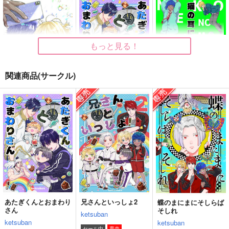
もっと見る！
関連商品(サークル)
猫の耳に念仏 秋
あたぎくんとおまわり
猫の耳に念仏 総集編
さん
ketsuban
ketsuban
ketsuban
715
1,320
円
円
（税込）
（税込）
944
円
（税込）
南泉一文字
八丁念仏
安宅切
サンプル
サンプル
サンプル
作品詳細
作品詳細
作品詳細
あたぎくんとおまわり
兄さんといっしょ2
蝶のまにまにそしらば
さん
そしれ
ketsuban
ketsuban
ketsuban
セール中
専売