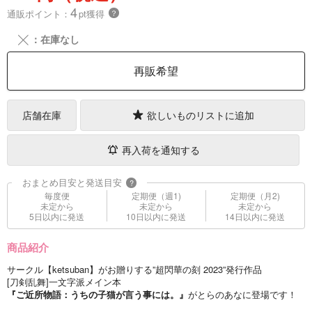
4
通販ポイント：
pt獲得
？
╳
：在庫なし
再販希望
店舗在庫
欲しいものリストに追加
再入荷を通知する
おまとめ目安と発送目安
?
毎度便
定期便（週1)
定期便（月2)
未定から
未定から
未定から
5日以内に発送
10日以内に発送
14日以内に発送
商品紹介
サークル【ketsuban】がお贈りする”超閃華の刻 2023”発行作品
[刀剣乱舞]一文字派メイン本
『ご近所物語：うちの子猫が言う事には。』
がとらのあなに登場です！