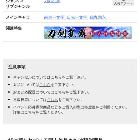
ジャンル/
刀剣乱舞
入荷アラート
サブジャンル
メインキャラ
南泉一文字
日光一文字
鶴丸国永
関連特集
注意事項
キャンセルについては
こちら
をご覧下さい。
返品については
こちら
をご覧下さい。
おまとめ配送については
こちら
をご覧下さい。
再販投票については
こちら
をご覧下さい。
イベント応募券付商品などをご購入の際は毎度便をご利用ください。
詳細は
こちら
をご覧ください。