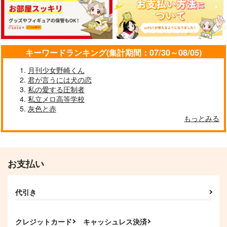
キーワードランキング(集計期間：07/30～08/05)
月刊少女野崎くん
君が言うには犬の恋
私の愛する圧制者
私立メロ高等学校
灰色と赤
もっとみる
お支払い
代引き
クレジットカード
キャッシュレス決済