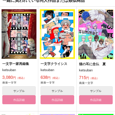
一緒に買われている同人作品または類似商品
一文字一家再録集
一文字クライシス
猫の耳に念仏 夏
ketsuban
ketsuban
ketsuban
3,080
638
715
円
円
円
（税込）
（税込）
（税込）
南泉一文字
南泉一文字
南泉一文字
サンプル
サンプル
サンプル
作品詳細
作品詳細
作品詳細