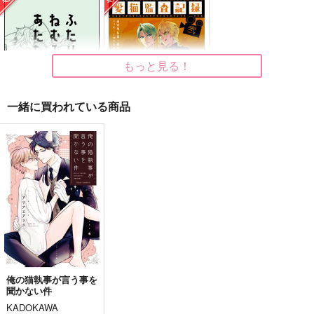
ketsuban
ketsuban
セール中
専売
セール中
専売
715
3,080
円
円
（税込）
（税込）
刀剣乱舞
南泉一文字
刀剣乱舞
南泉一文字
もっと見る！
八丁念仏
日光一文字
山鳥毛
サンプル
サンプル
ふきよせ
青の残像
君と彩る日々
一緒に買われている商品
しめ☆さば
ききいろ
わすれ雪
カート
カート
286
707
3,929
ふたりでねむるとあた
愛猫監査記録 弐
円
円
円
（税込）
（税込）
（税込）
たかい
チェルニー
南泉一文字×山姥切長義
道誉一文字×小竜景光
南泉一文字×山姥切長義
インターチェンジ
787
円
専売
（税込）
サンプル
サンプル
サンプル
472
円
専売
（税込）
刀剣乱舞
刀剣乱舞
作品詳細
作品詳細
作品詳細
山姥切長義×南泉一文字
南泉一文字×山姥切長義
サンプル
サンプル
カート
カート
俺の猫執事が言う事を
聞かない件
KADOKAWA