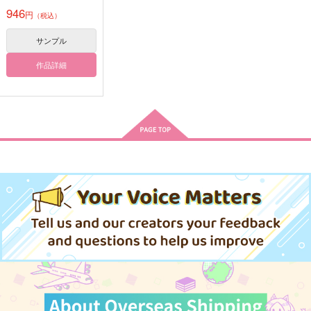
946
円
（税込）
サンプル
作品詳細
にゃんせんおじさんと
愛猫監査記録 弐
ばからしいくらいのハ
ばぶちょぎ再録集！
ッピーエンドを
チェルニー
いなかまんじゅう
白霜亭
787
円
（税込）
TEAM
707
円
（税込）
山姥切長義×南泉一文字
3,615
円
山姥切長義×南泉一文字
（税込）
南泉一文字
サンプル
サンプル
サンプル
作品詳細
作品詳細
作品詳細