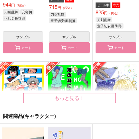
944
円
セール中
専売
715
（税込）
円
（税込）
825
刀剣乱舞
安宅切
円
（税込）
刀剣乱舞
へし切長谷部
刀剣乱舞
童子切安綱 剥落
二筋樋貞宗
童子切安綱 剥落
大包平
大包平
八丁念仏
サンプル
サンプル
サンプル
カート
カート
カート
蝶のまにまにそしらば
兄さんといっしょ2
こねこと姫と いちも
そしれ
んじ
ketsuban
ketsuban
ユウラク
715
円
（税込）
825
944
円
円
（税込）
童子切安綱 剥落
（税込）
童子切安綱 剥落
南泉一文字
サンプル
サンプル
サンプル
もっと見る！
作品詳細
作品詳細
作品詳細
関連商品(キャラクター)
一文字クライシス
猫の耳に念仏 総集編
猫の耳に念仏 秋
ketsuban
ketsuban
ketsuban