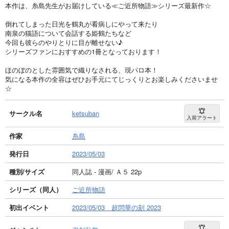
本作は、糸島先生がお届けしている≪ご近所物語≫シリーズ最新作☆
倒れてしまった日光を鶴丸が看病しにやって来たり
南泉の猫語について会話する姫鶴たちなど
今回も彼らのやりとりに目が離せない♪
シリーズファンにおすすめの1冊となっております！
ほのぼのとした雰囲気で織りなされる、現パロ本！
気になる本作の全容はぜひお手元にてじっくりとお楽しみくださいませ
☆
サークル名
ketsuban
入荷アラート
作家
糸島
発行日
2023/05/03
種別/サイズ
同人誌 - 漫画/ Ａ５ 22p
シリーズ（同人）
ご近所物語
初出イベント
2023/05/03 超閃華の刻 2023