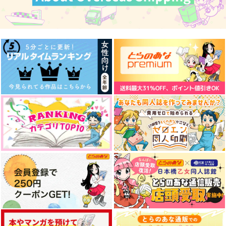
にゃんの愛が重たいに
【オマケなし】猫殺し
ゃんちょぎアンソロジ
くんはスキだらけ
ー『猫のしっぽは口ほ
にゃんの愛が重たいに
湯屋
どに』
ゃんちょぎアンソロ
755
円
（税込）
1,430
円
南泉一文字×山姥切長義
（税込）
南泉一文字×山姥切長義
サンプル
サンプル
作品詳細
作品詳細