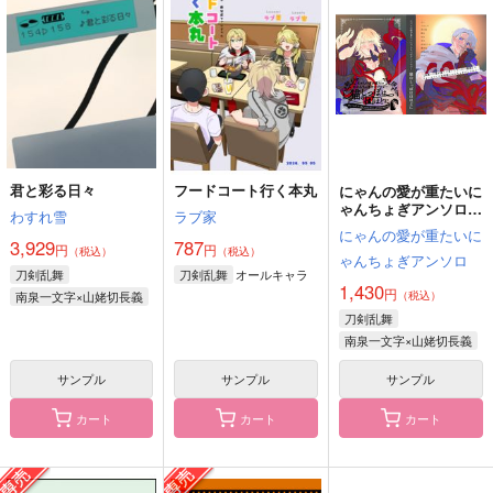
セール中
専売
セール中
専売
セール中
専売
638
1,320
715
円
円
円
（税込）
（税込）
（税込）
刀剣乱舞
南泉一文字
刀剣乱舞
八丁念仏
刀剣乱舞
南泉一文字
道誉一文字
南泉一文字
八丁念仏
一文字則宗
サンプル
サンプル
サンプル
こねこと競争！いちも
WhenCloudsBreak
ふたりでねむるとあた
カート
カート
カート
君と彩る日々
フードコート行く本丸
んじ
にゃんの愛が重たいに
たかい
アルティメットちく
ゃんちょぎアンソロジ
わすれ雪
ラブ家
ユウラク
インターチェンジ
わ
ー『猫のしっぽは口ほ
にゃんの愛が重たいに
どに』
3,929
787
1,100
472
円
円
円
円
1,100
（税込）
（税込）
（税込）
（税込）
円
ゃんちょぎアンソロ
（税込）
南泉一文字
オールキャラ
刀剣乱舞
刀剣乱舞
南泉一文字×山姥切長義
南泉一文字×山姥切長義
1,430
円
南泉一文字×山姥切長義
（税込）
刀剣乱舞
サンプル
サンプル
サンプル
南泉一文字×山姥切長義
作品詳細
作品詳細
作品詳細
サンプル
サンプル
サンプル
カート
カート
カート
猫の耳に念仏 夏
一文字一家再録集